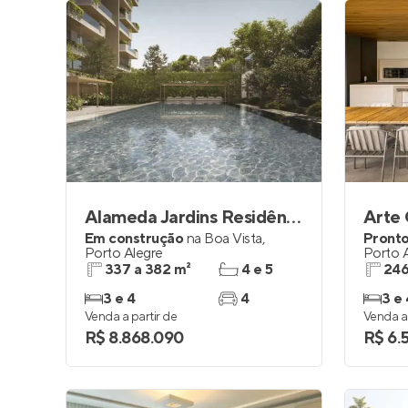
Alameda Jardins Residências do Golfe
Arte 
Em construção
na
Boa Vista
,
Pronto
Porto Alegre
Porto 
337 a 382 m²
4 e 5
246
3 e 4
4
3 e 
Venda a partir de
Venda a 
R$ 8.868.090
R$ 6.