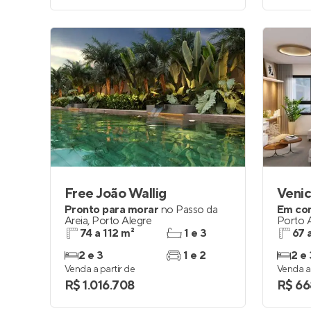
Free João Wallig
Veni
Pronto para morar
no
Passo da
Em co
Areia
,
Porto Alegre
Porto 
74 a 112 m²
1 e 3
67 
2 e 3
1 e 2
2 e 
Venda a partir de
Venda a 
R$ 1.016.708
R$ 66