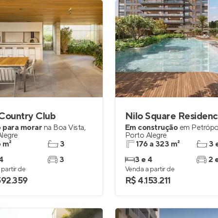
Country Club
Nilo Square Residen
 para morar
na
Boa Vista
,
Em construção
em
Petrópol
Alegre
Porto Alegre
 m²
3
176 a 323 m²
3 
4
3
3 e 4
2 
partir de
Venda a partir de
592.359
R$ 4.153.211