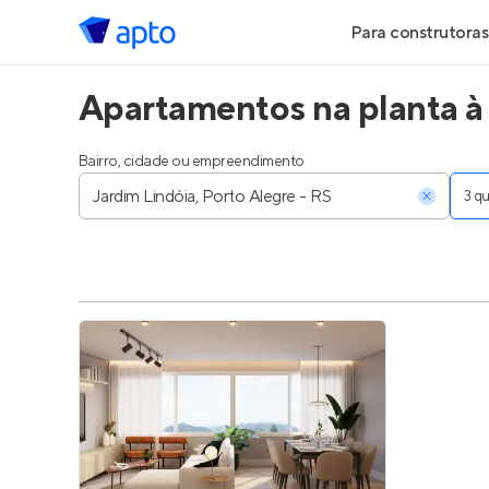
Para construtoras
Apartamentos na planta à 
Geração de Le
Geração de Vis
Bairro, cidade ou empreendimento
3 
Geração de Ve
Maiores Const
Parcerias Imobi
Anunciar Imóve
Entrar no Pa