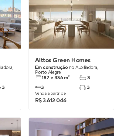
Alttos Green Homes
liadora
,
Em construção
no
Auxiliadora
,
Porto Alegre
187 e 336 m²
3
e 3
3
3
Venda a partir de
R$ 3.612.046