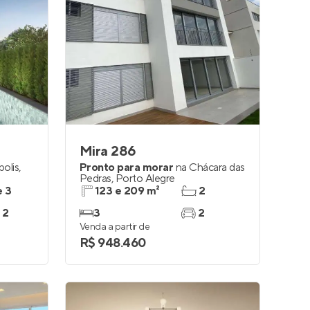
Mira 286
polis
,
Pronto para morar
na
Chácara das
Pedras
,
Porto Alegre
e 3
123 e 209 m²
2
 2
3
2
Venda a partir de
R$ 948.460