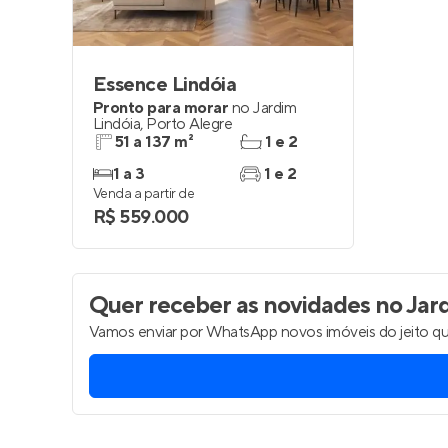
Essence Lindóia
Pronto para morar
no
Jardim
Lindóia
,
Porto Alegre
51 a 137 m²
1 e 2
1 a 3
1 e 2
Venda a partir de
R$ 559.000
Quer receber as novidades
no Jard
Vamos enviar por WhatsApp novos imóveis do jeito qu