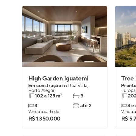
High Garden Iguatemi
Em construção
na
Boa Vista
,
Pronto
Porto Alegre
Europa
102 a 125 m²
3
202
3
até 2
3 e 
Venda a partir de
Venda a 
R$ 1.350.000
R$ 5.