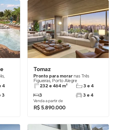
ce
Tomaz
is
,
Pronto para morar
nas
Três
Figueiras
,
Porto Alegre
e 4
232 e 464 m²
3 e 4
e 3
3
3 e 4
Venda a partir de
R$ 5.890.000