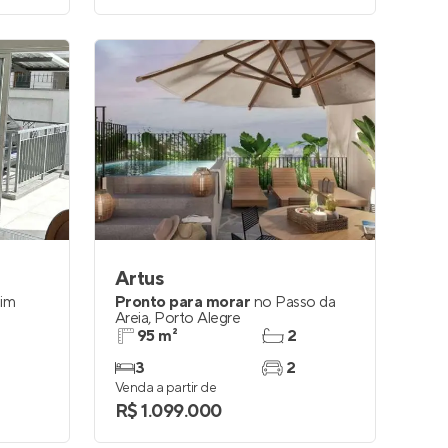
Artus
dim
Pronto para morar
no
Passo da
Areia
,
Porto Alegre
95 m²
2
3
2
Venda a partir de
R$ 1.099.000