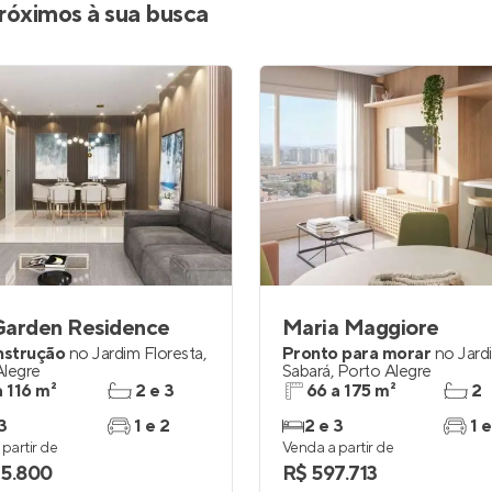
róximos à sua busca
Garden Residence
Maria Maggiore
nstrução
no
Jardim Floresta
,
Pronto para morar
no
Jard
Alegre
Sabará
,
Porto Alegre
a 116 m²
2 e 3
66 a 175 m²
2
3
1 e 2
2 e 3
1 e
partir de
Venda a partir de
5.800
R$ 597.713