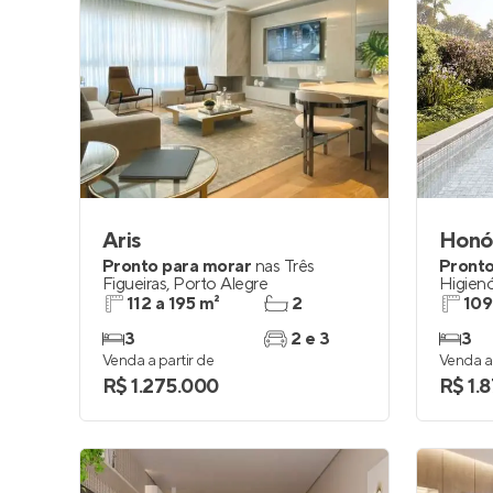
Aris
Honó
Pronto para morar
nas
Três
Pronto
Figueiras
,
Porto Alegre
Higienó
112 a 195 m²
2
109
3
2 e 3
3
Venda a partir de
Venda a 
R$ 1.275.000
R$ 1.