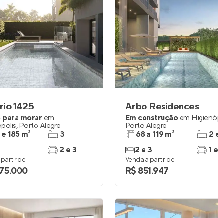
rio 1425
Arbo Residences
 para morar
em
Em construção
em
Higienó
polis
,
Porto Alegre
Porto Alegre
 e 185 m²
3
68 a 119 m²
2 
2 e 3
2 e 3
1 e
partir de
Venda a partir de
875.000
R$ 851.947