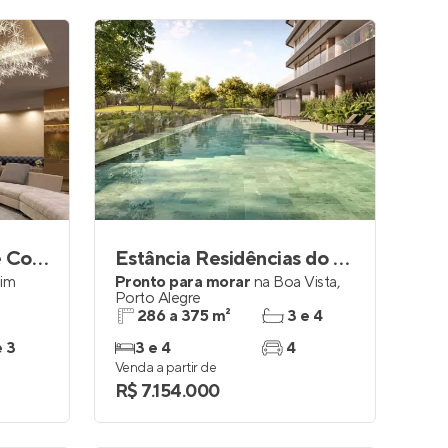
Garden Haus Porsche Consulting
Estância Residências do Golfe
dim
Pronto para morar
na
Boa Vista
,
Porto Alegre
286 a 375 m²
3 e 4
e 3
3 e 4
4
Venda a partir de
R$ 7.154.000