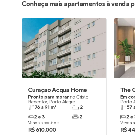
Conheça mais apartamentos à venda p
Curaçao Acqua Home
The 
Pronto para morar
no
Cristo
Em co
Redentor
,
Porto Alegre
Porto 
76 a 91 m²
2
57 
2 e 3
2
2 e 
Venda a partir de
Venda a 
R$ 610.000
R$ 44