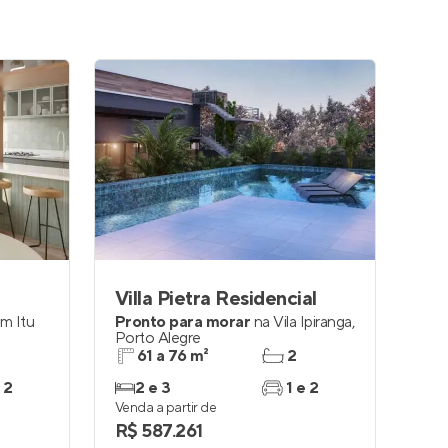
Villa Pietra Residencial
im Itu
Pronto para morar
na
Vila Ipiranga
,
Porto Alegre
61 a 76 m²
2
 2
2 e 3
1 e 2
Venda a partir de
R$ 587.261