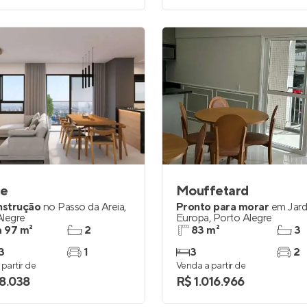
ce
Mouffetard
nstrução
no
Passo da Areia
,
Pronto para morar
em
Jar
Alegre
Europa
,
Porto Alegre
a 97 m²
2
83 m²
3
3
1
3
2
partir de
Venda a partir de
8.038
R$ 1.016.966