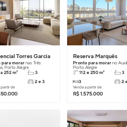
encial Torres Garcia
Reserva Marquês
 para morar
nas
Três
Pronto para morar
no
Auxi
as
,
Porto Alegre
Porto Alegre
 a 252 m²
3
112 e 250 m²
3
2 e 3
3
2 
partir de
Venda a partir de
550.000
R$ 1.575.000