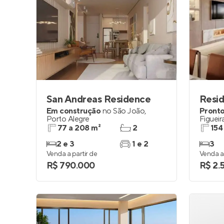
San Andreas Residence
Resid
Em construção
no
São João
,
Pronto
Porto Alegre
Figueir
77 a 208 m²
2
154
2 e 3
1 e 2
3
Venda a partir de
Venda a 
R$ 790.000
R$ 2.