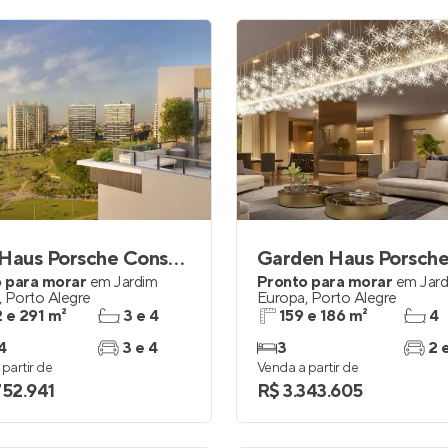
Tree Haus Porsche Consulting
 para morar
em
Jardim
Pronto para morar
em
Jar
,
Porto Alegre
Europa
,
Porto Alegre
 e 291 m²
3 e 4
159 e 186 m²
4
4
3 e 4
3
2 
partir de
Venda a partir de
752.941
R$ 3.343.605