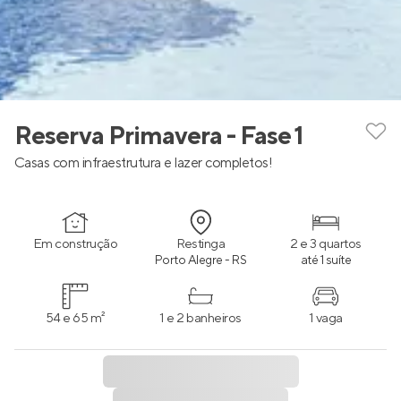
Reserva Primavera - Fase 1
Casas com infraestrutura e lazer completos!
Em construção
Restinga
2 e 3 quartos
Porto Alegre - RS
até 1 suíte
54 e 65 m²
1 e 2 banheiros
1 vaga