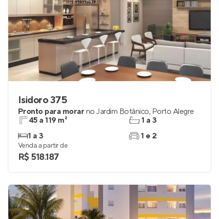
Isidoro 375
Pronto para morar
no
Jardim Botânico
,
Porto Alegre
45 a 119 m²
1 a 3
1 a 3
1 e 2
Venda a partir de
R$ 518.187