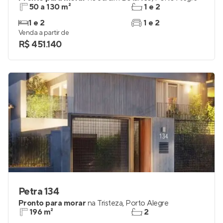
50 a 130 m²
1 e 2
1 e 2
1 e 2
Venda a partir de
R$ 451.140
Petra 134
Pronto para morar
na
Tristeza
,
Porto Alegre
196 m²
2