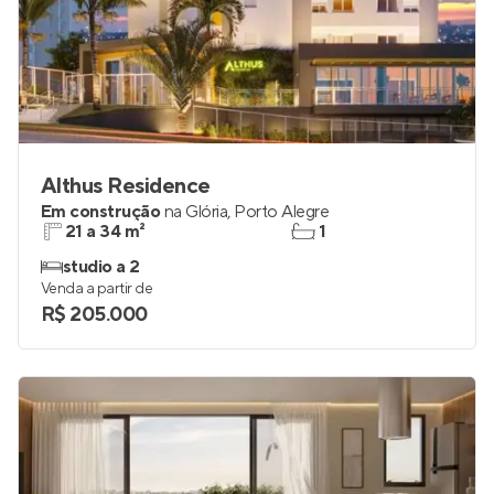
Althus Residence
Em construção
na
Glória
,
Porto Alegre
21 a 34 m²
1
studio a 2
Venda a partir de
R$ 205.000