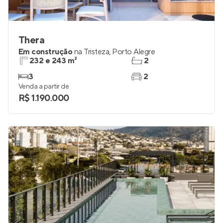
Thera
Em construção
na
Tristeza
,
Porto Alegre
232 e 243 m²
2
3
2
Venda a partir de
R$ 1.190.000