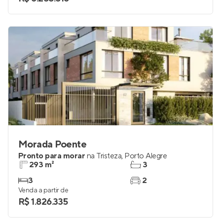
Morada Poente
Pronto para morar
na
Tristeza
,
Porto Alegre
293 m²
3
3
2
Venda a partir de
R$ 1.826.335