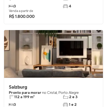
3
4
Venda a partir de
R$ 1.800.000
Salzburg
Pronto para morar
no
Cristal
,
Porto Alegre
112 a 199 m²
2 e 3
3
1 e 2