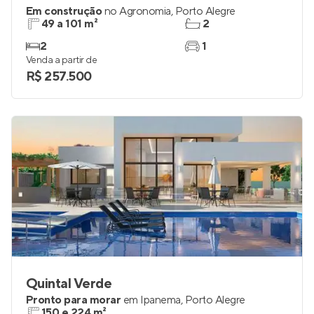
Em construção
no
Agronomia
,
Porto Alegre
49 a 101 m²
2
2
1
Venda a partir de
R$ 257.500
Quintal Verde
Pronto para morar
em
Ipanema
,
Porto Alegre
150 e 224 m²