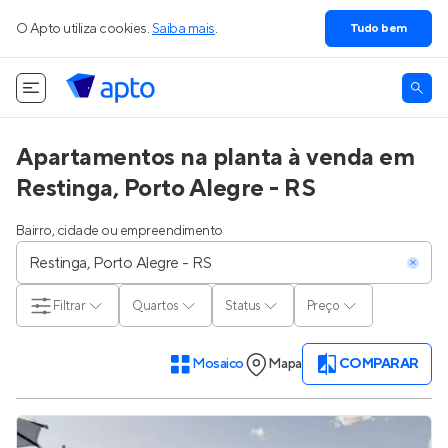
O Apto utiliza cookies.
Saiba mais
.
Tudo bem
Apartamentos na planta à venda em
Restinga, Porto Alegre - RS
Bairro, cidade ou empreendimento
Filtrar
Quartos
Status
Preço
Mosaico
Mapa
COMPARAR