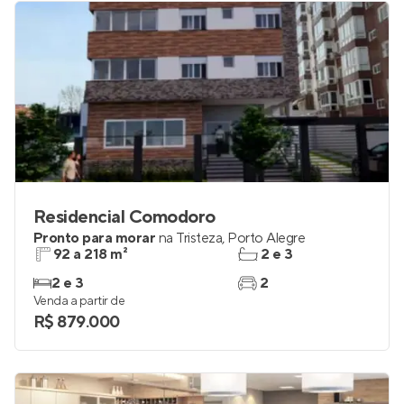
Residencial Comodoro
Pronto para morar
na
Tristeza
,
Porto Alegre
92 a 218 m²
2 e 3
2 e 3
2
Venda a partir de
R$ 879.000