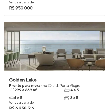
Venda a partir de
R$ 950.000
Golden Lake
Pronto para morar
no
Cristal
,
Porto Alegre
299 a 869 m²
4 e 5
4 e 5
3 a 5
Venda a partir de
R$ 6.258.516