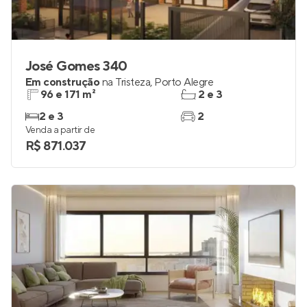
José Gomes 340
Em construção
na
Tristeza
,
Porto Alegre
96 e 171 m²
2 e 3
2 e 3
2
Venda a partir de
R$ 871.037