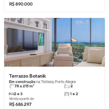
R$ 890.000
Terrazzo Botanik
Em construção
na
Tristeza
,
Porto Alegre
78 a 215 m²
2
2 e 3
1 e 2
Venda a partir de
R$ 686.297