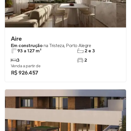
Aire
Em construção
na
Tristeza
,
Porto Alegre
93 a 127 m²
2 e 3
3
2
Venda a partir de
R$ 926.457