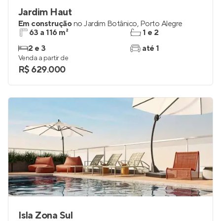
Jardim Haut
Em construção
no
Jardim Botânico
,
Porto Alegre
63 a 116 m²
1 e 2
2 e 3
até 1
Venda a partir de
R$ 629.000
Isla Zona Sul