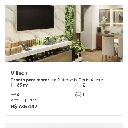
Villach
Pronto para morar
em
Petrópolis
,
Porto Alegre
65 m²
2
2
1
Venda a partir de
R$ 735.447