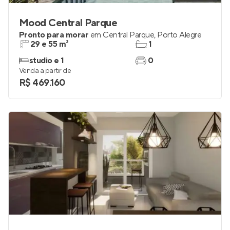
Mood Central Parque
Pronto para morar
em
Central Parque
,
Porto Alegre
29 e 55 m²
1
studio e 1
0
Venda a partir de
R$ 469.160