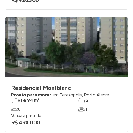
R$ 926.300
Residencial Montblanc
Pronto para morar
em
Teresópolis
,
Porto Alegre
91 e 94 m²
2
3
1
Venda a partir de
R$ 494.000