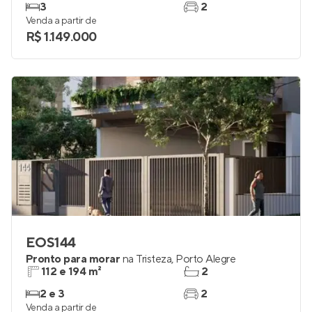
3
2
Venda a partir de
R$ 1.149.000
EOS144
Pronto para morar
na
Tristeza
,
Porto Alegre
112 e 194 m²
2
2 e 3
2
Venda a partir de