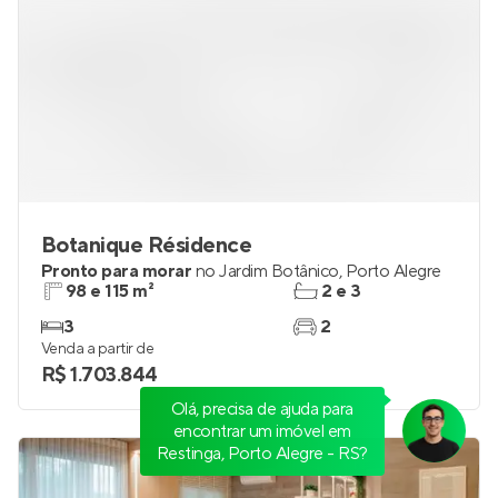
Botanique Résidence
Pronto para morar
no
Jardim Botânico
,
Porto Alegre
98 e 115 m²
2 e 3
3
2
Venda a partir de
R$ 1.703.844
Olá, precisa de ajuda para
encontrar um imóvel em
Restinga, Porto Alegre - RS?