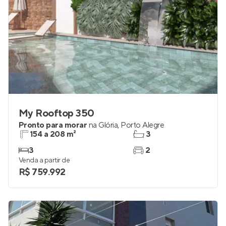
My Rooftop 350
Pronto para morar
na
Glória
,
Porto Alegre
154 a 208 m²
3
3
2
Venda a partir de
R$ 759.992