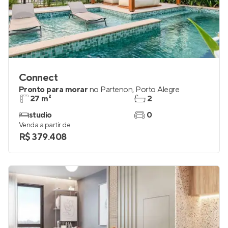
Connect
Pronto para morar
no
Partenon
,
Porto Alegre
27 m²
2
studio
0
Venda a partir de
R$ 379.408