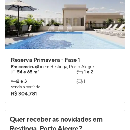
Reserva Primavera - Fase 1
Em construção
em
Restinga
,
Porto Alegre
54 e 65 m²
1 e 2
2 e 3
1
Venda a partir de
R$ 304.781
Quer receber as novidades
em
Restinga, Porto Alegre
?