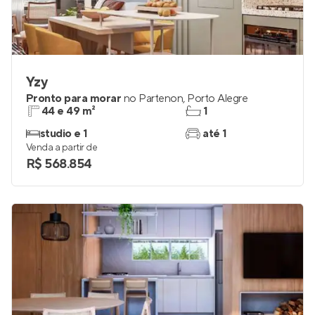
Yzy
Pronto para morar
no
Partenon
,
Porto Alegre
44 e 49 m²
1
studio e 1
até 1
Venda a partir de
R$ 568.854