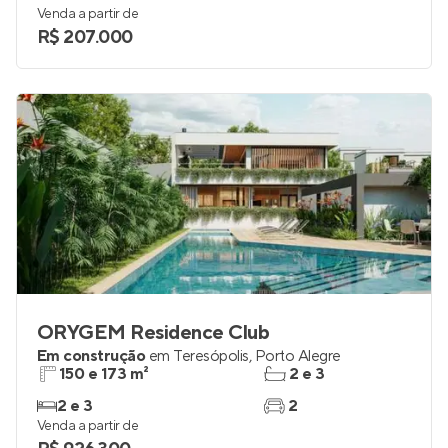
Venda a partir de
R$ 207.000
ORYGEM Residence Club
Em construção
em
Teresópolis
,
Porto Alegre
150 e 173 m²
2 e 3
2 e 3
2
Venda a partir de