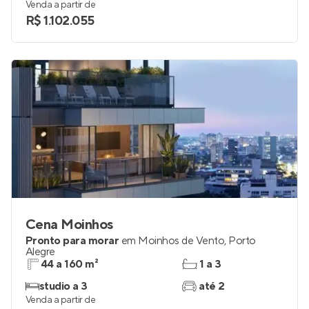
Venda a partir de
R$ 1.102.055
Cena Moinhos
Pronto para morar
em
Moinhos de Vento
,
Porto
Alegre
44 a 160 m²
1 a 3
studio a 3
até 2
Venda a partir de