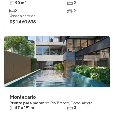
90 m²
2
2
2
Venda a partir de
R$ 1.460.638
Montecarlo
Pronto para morar
no
Rio Branco
,
Porto Alegre
87 e 191 m²
2