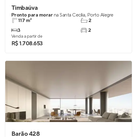
Timbaúva
Pronto para morar
na
Santa Cecília
,
Porto Alegre
117 m²
2
3
2
Venda a partir de
R$ 1.708.653
Barão 428