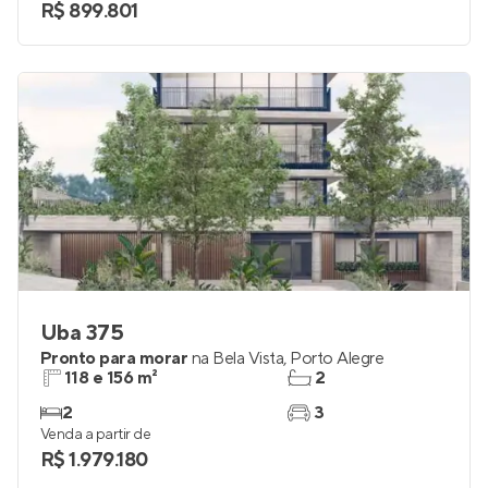
R$ 899.801
Uba 375
Pronto para morar
na
Bela Vista
,
Porto Alegre
118 e 156 m²
2
2
3
Venda a partir de
R$ 1.979.180