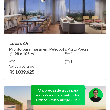
Lucas 49
Pronto para morar
em
Petrópolis
,
Porto Alegre
98 e 103 m²
1
1
1
Venda a partir de
R$ 1.039.625
Olá, precisa de ajuda para
encontrar um imóvel no Rio
Branco, Porto Alegre - RS?