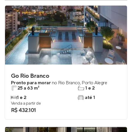
Go Rio Branco
Pronto para morar
no
Rio Branco
,
Porto Alegre
25 a 63 m²
1 e 2
1 e 2
até 1
Venda a partir de
R$ 432.101