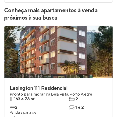
Conheça mais apartamentos à venda
próximos à sua busca
Lexington 111 Residencial
Pronto para morar
na
Bela Vista
,
Porto Alegre
63 e 78 m²
2
2
1 e 2
Venda a partir de