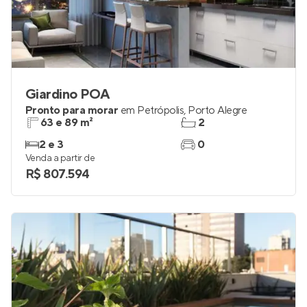
Giardino POA
Pronto para morar
em
Petrópolis
,
Porto Alegre
63 e 89 m²
2
2 e 3
0
Venda a partir de
R$ 807.594