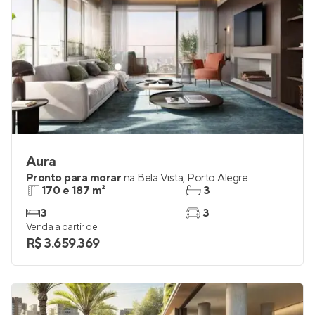
Aura
Pronto para morar
na
Bela Vista
,
Porto Alegre
170 e 187 m²
3
3
3
Venda a partir de
R$ 3.659.369