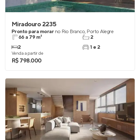
Miradouro 2235
Pronto para morar
no
Rio Branco
,
Porto Alegre
66 a 79 m²
2
2
1 e 2
Venda a partir de
R$ 798.000