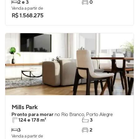
2 e 3
0
Venda a partir de
R$ 1.568.275
Mills Park
Pronto para morar
no
Rio Branco
,
Porto Alegre
124 e 178 m²
3
3
2
Venda a partir de