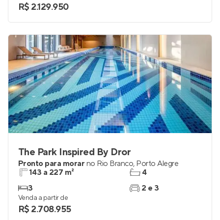
R$ 2.129.950
The Park Inspired By Dror
Pronto para morar
no
Rio Branco
,
Porto Alegre
143 a 227 m²
4
3
2 e 3
Venda a partir de
R$ 2.708.955