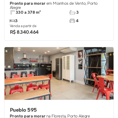
Pronto para morar
em
Moinhos de Vento
,
Porto
Alegre
330 a 378 m²
3
3
4
Venda a partir de
R$ 8.340.464
Pueblo 595
Pronto para morar
na
Floresta
,
Porto Alegre