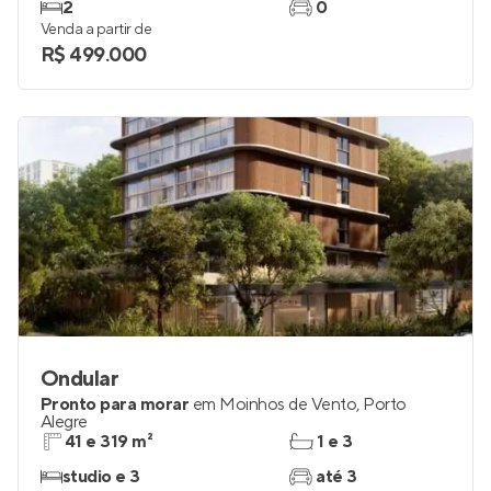
2
0
Venda a partir de
R$ 499.000
Ondular
Pronto para morar
em
Moinhos de Vento
,
Porto
Alegre
41 e 319 m²
1 e 3
studio e 3
até 3