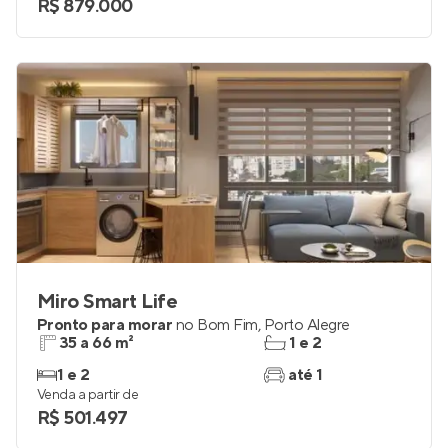
R$ 879.000
Miro Smart Life
Pronto para morar
no
Bom Fim
,
Porto Alegre
35 a 66 m²
1 e 2
1 e 2
até 1
Venda a partir de
R$ 501.497