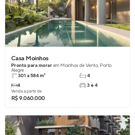
Casa Moinhos
Pronto para morar
em
Moinhos de Vento
,
Porto
Alegre
301 a 584 m²
4
4
3 e 4
Venda a partir de
R$ 9.060.000