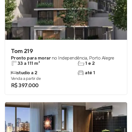
Tom 219
Pronto para morar
no
Independência
,
Porto Alegre
33 a 111 m²
1 e 2
studio a 2
até 1
Venda a partir de
R$ 397.000