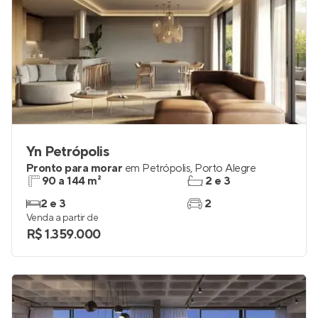
Yn Petrópolis
Pronto para morar
em
Petrópolis
,
Porto Alegre
90 a 144 m²
2 e 3
2 e 3
2
Venda a partir de
R$ 1.359.000