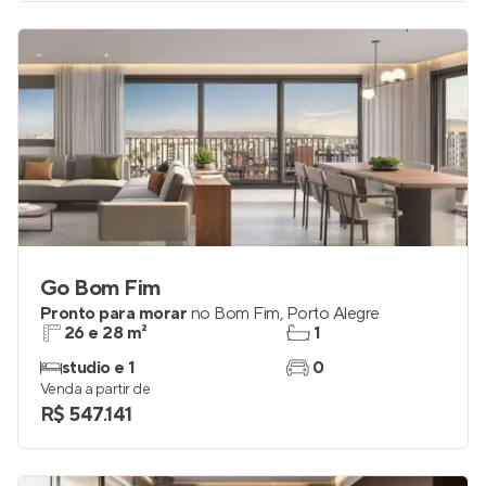
Go Bom Fim
Pronto para morar
no
Bom Fim
,
Porto Alegre
26 e 28 m²
1
studio e 1
0
Venda a partir de
R$ 547.141