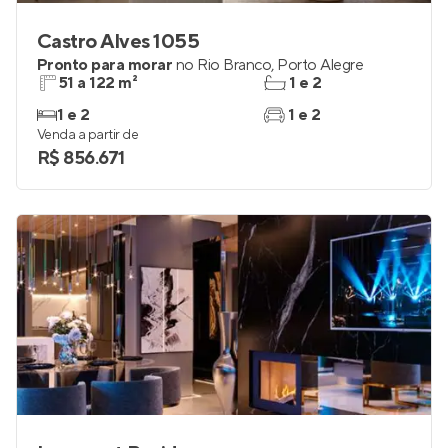
Castro Alves 1055
Pronto para morar
no
Rio Branco
,
Porto Alegre
51 a 122 m²
1 e 2
1 e 2
1 e 2
Venda a partir de
R$ 856.671