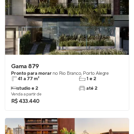
Gama 879
Pronto para morar
no
Rio Branco
,
Porto Alegre
41 a 77 m²
1 e 2
studio e 2
até 2
Venda a partir de
R$ 433.440