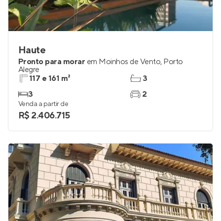
Haute
Pronto para morar
em
Moinhos de Vento
,
Porto
Alegre
117 e 161 m²
3
3
2
Venda a partir de
R$ 2.406.715