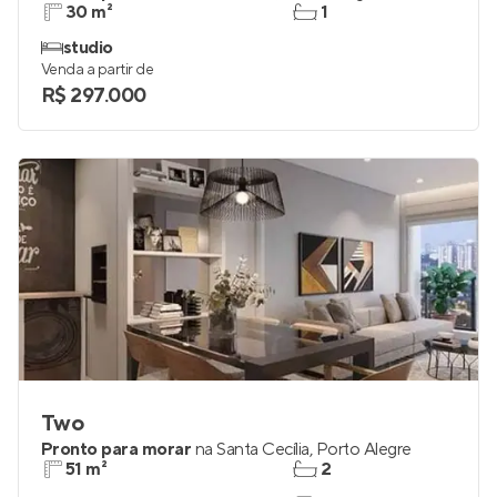
30 m²
1
studio
Venda a partir de
R$ 297.000
Two
Pronto para morar
na
Santa Cecília
,
Porto Alegre
51 m²
2