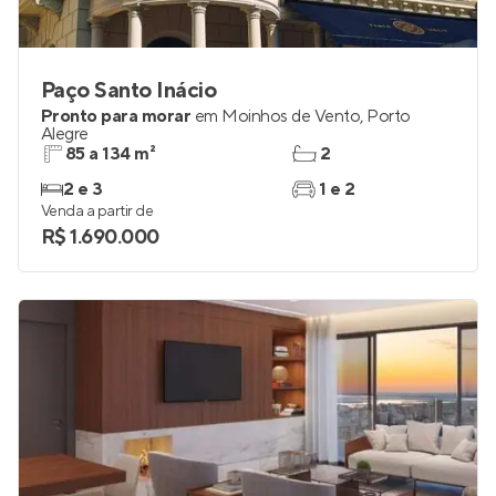
Paço Santo Inácio
Pronto para morar
em
Moinhos de Vento
,
Porto
Alegre
85 a 134 m²
2
2 e 3
1 e 2
Venda a partir de
R$ 1.690.000