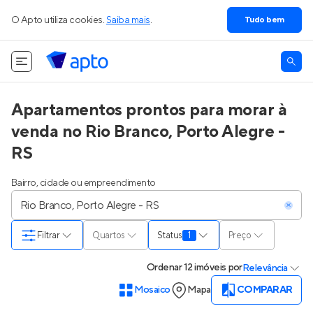
O Apto utiliza cookies.
Saiba mais
.
Tudo bem
Apartamentos prontos para morar à
venda no Rio Branco, Porto Alegre -
RS
Bairro, cidade ou empreendimento
Filtrar
Quartos
Status
1
Preço
Ordenar
12 imóveis
por
Relevância
Mosaico
Mapa
COMPARAR