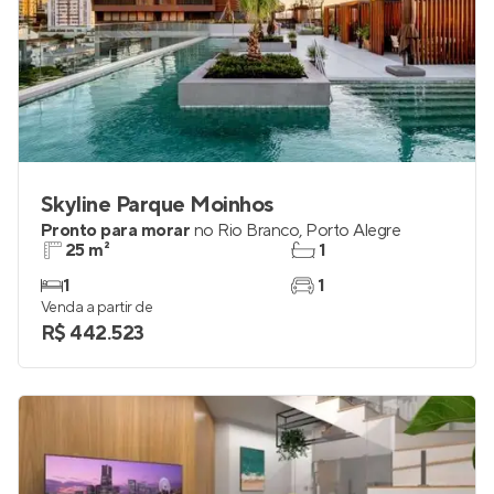
Skyline Parque Moinhos
Pronto para morar
no
Rio Branco
,
Porto Alegre
25 m²
1
1
1
Venda a partir de
R$ 442.523