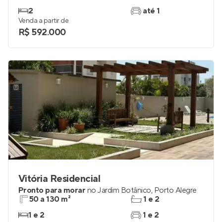
2
até 1
Venda a partir de
R$ 592.000
Vitória Residencial
Pronto para morar
no
Jardim Botânico
,
Porto Alegre
50 a 130 m²
1 e 2
1 e 2
1 e 2