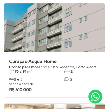
Curaçao Acqua Home
Pronto para morar
no
Cristo Redentor
,
Porto Alegre
76 a 91 m²
2
2 e 3
2
Venda a partir de
R$ 610.000