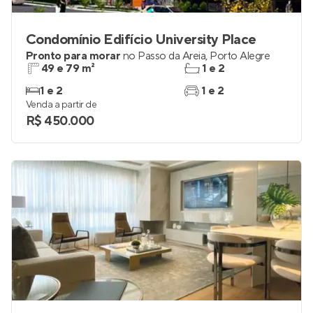
Condomínio Edifício University Place
Pronto para morar
no
Passo da Areia
,
Porto Alegre
49 e 79 m²
1 e 2
1 e 2
1 e 2
Venda a partir de
R$ 450.000