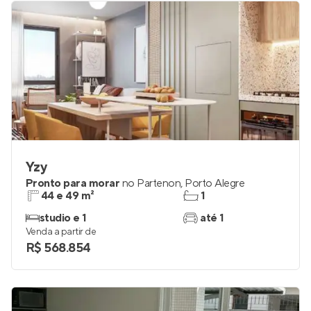
Yzy
Pronto para morar
no
Partenon
,
Porto Alegre
44 e 49 m²
1
studio e 1
até 1
Venda a partir de
R$ 568.854