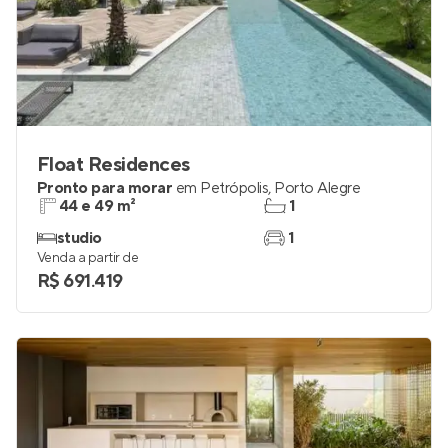
Float Residences
Pronto para morar
em
Petrópolis
,
Porto Alegre
44 e 49 m²
1
studio
1
Venda a partir de
R$ 691.419