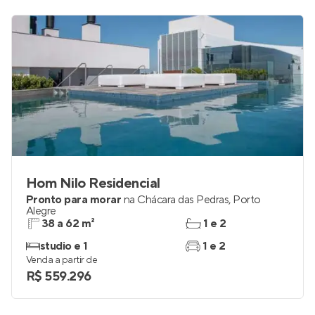
Hom Nilo Residencial
Pronto para morar
na
Chácara das Pedras
,
Porto
Alegre
38 a 62 m²
1 e 2
studio e 1
1 e 2
Venda a partir de
R$ 559.296