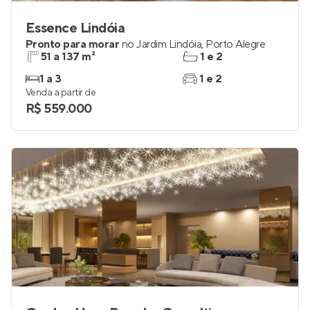
Essence Lindóia
Pronto para morar
no
Jardim Lindóia
,
Porto Alegre
51 a 137 m²
1 e 2
1 a 3
1 e 2
Venda a partir de
R$ 559.000