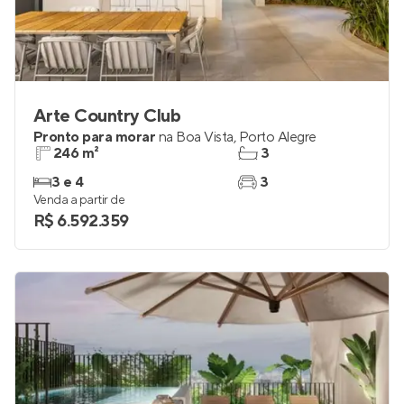
Arte Country Club
Pronto para morar
na
Boa Vista
,
Porto Alegre
246 m²
3
3 e 4
3
Venda a partir de
R$ 6.592.359