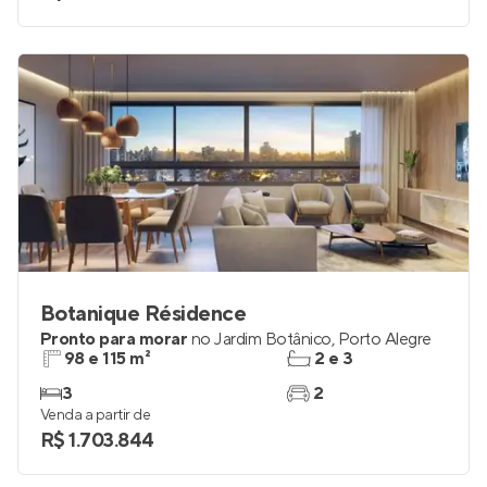
Botanique Résidence
Pronto para morar
no
Jardim Botânico
,
Porto Alegre
98 e 115 m²
2 e 3
3
2
Venda a partir de
R$ 1.703.844