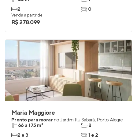
2
0
Venda a partir de
R$ 278.099
Maria Maggiore
Pronto para morar
no
Jardim Itu Sabará
,
Porto Alegre
66 a 175 m²
2
2 e 3
1 e 2