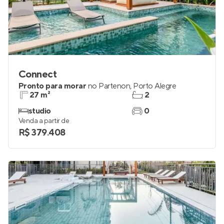
Connect
Pronto para morar
no
Partenon
,
Porto Alegre
27 m²
2
studio
0
Venda a partir de
R$ 379.408