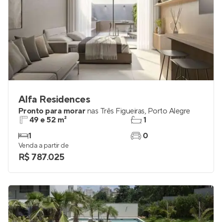
Alfa Residences
Pronto para morar
nas
Três Figueiras
,
Porto Alegre
49 e 52 m²
1
1
0
Venda a partir de
R$ 787.025