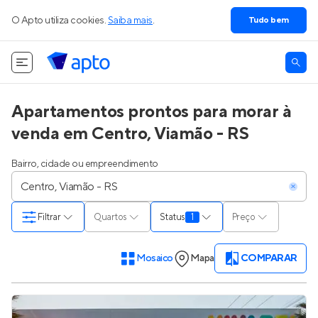
O Apto utiliza cookies.
Saiba mais
.
Tudo bem
Apartamentos prontos para morar à
venda em Centro, Viamão - RS
Bairro, cidade ou empreendimento
Filtrar
Quartos
Status
1
Preço
Mosaico
Mapa
COMPARAR