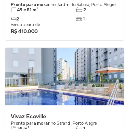
Pronto para morar
no
Jardim Itu Sabará
,
Porto Alegre
49 e 51 m²
2
2
1
Venda a partir de
R$ 410.000
Vivaz Ecoville
Pronto para morar
no
Sarandi
,
Porto Alegre
38 m²
1