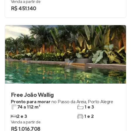
Venda a partir de
R$ 451.140
Free João Wallig
Pronto para morar
no
Passo da Areia
,
Porto Alegre
74 a 112 m²
1 e 3
2 e 3
1 e 2
Venda a partir de
R$ 1.016.708