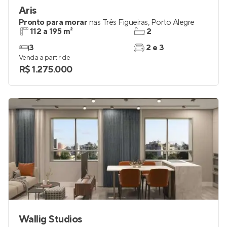
Aris
Pronto para morar
nas
Três Figueiras
,
Porto Alegre
112 a 195 m²
2
3
2 e 3
Venda a partir de
R$ 1.275.000
Wallig Studios