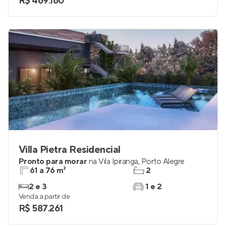
R$ 469.160
Villa Pietra Residencial
Pronto para morar
na
Vila Ipiranga
,
Porto Alegre
61 a 76 m²
2
2 e 3
1 e 2
Venda a partir de
R$ 587.261