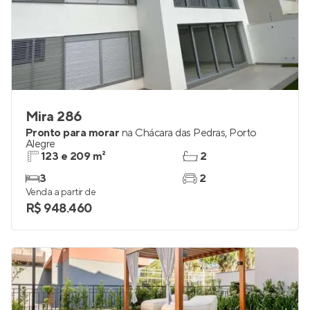
Mira 286
Pronto para morar
na
Chácara das Pedras
,
Porto
Alegre
123 e 209 m²
2
3
2
Venda a partir de
R$ 948.460