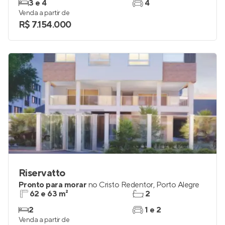
3 e 4
4
Venda a partir de
R$ 7.154.000
Riservatto
Pronto para morar
no
Cristo Redentor
,
Porto Alegre
62 e 63 m²
2
2
1 e 2
Venda a partir de