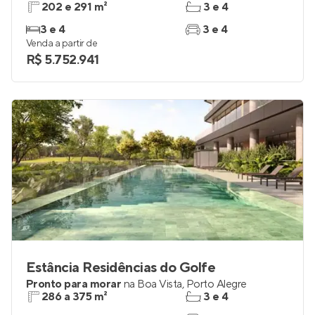
202 e 291 m²
3 e 4
3 e 4
3 e 4
Venda a partir de
R$ 5.752.941
Estância Residências do Golfe
Pronto para morar
na
Boa Vista
,
Porto Alegre
286 a 375 m²
3 e 4