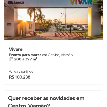
Vivare
Pronto para morar
em
Centro
,
Viamão
200 a 397 m²
Venda a partir de
R$ 100.238
Quer receber as novidades
em
Centro, Viamão
?