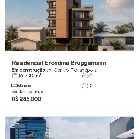
Residencial Erondina Bruggemann
Em construção
em
Centro
,
Florianópolis
16 e 40 m²
1
studio
0
Venda a partir de
R$ 285.000