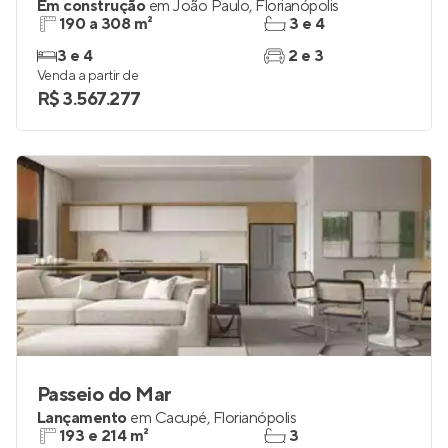
Em construção
em
João Paulo
,
Florianópolis
190 a 308 m²
3 e 4
3 e 4
2 e 3
Venda a partir de
R$ 3.567.277
Passeio do Mar
Lançamento
em
Cacupé
,
Florianópolis
193 e 214 m²
3