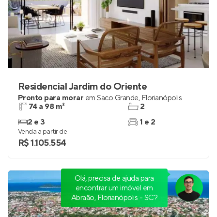
Residencial Jardim do Oriente
Pronto para morar
em
Saco Grande
,
Florianópolis
74 a 98 m²
2
2 e 3
1 e 2
Venda a partir de
R$ 1.105.554
Olá, precisa de ajuda para
encontrar um imóvel em
Abraão, Florianópolis - SC?