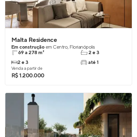
Malta Residence
Em construção
em
Centro
,
Florianópolis
69 a 278 m²
2 e 3
2 e 3
até 1
Venda a partir de
R$ 1.200.000