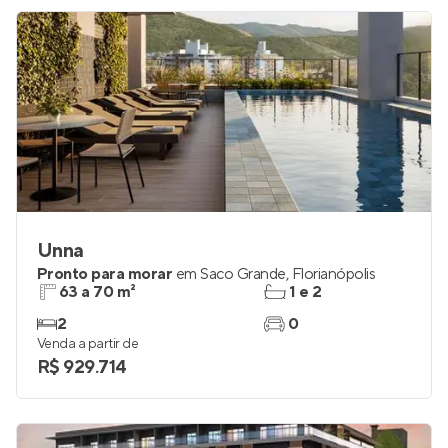
Unna
Pronto para morar
em
Saco Grande
,
Florianópolis
63 a 70 m²
1 e 2
2
0
Venda a partir de
R$ 929.714