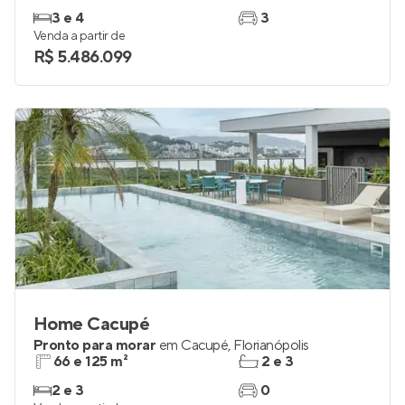
3 e 4
3
Venda a partir de
R$ 5.486.099
Home Cacupé
Pronto para morar
em
Cacupé
,
Florianópolis
66 e 125 m²
2 e 3
2 e 3
0