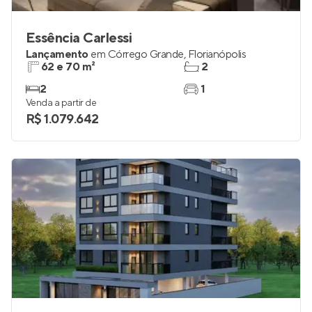
Essência Carlessi
Lançamento
em
Córrego Grande
,
Florianópolis
62 e 70 m²
2
2
1
Venda a partir de
R$ 1.079.642