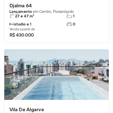
Djalma 64
Lançamento
em
Centro
,
Florianópolis
27 e 47 m²
1
studio e 1
0
Venda a partir de
R$ 430.000
Vila De Algarve