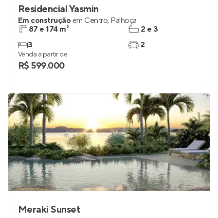
Residencial Yasmin
Em construção
em
Centro
,
Palhoça
87 e 174 m²
2 e 3
3
2
Venda a partir de
R$ 599.000
Meraki Sunset