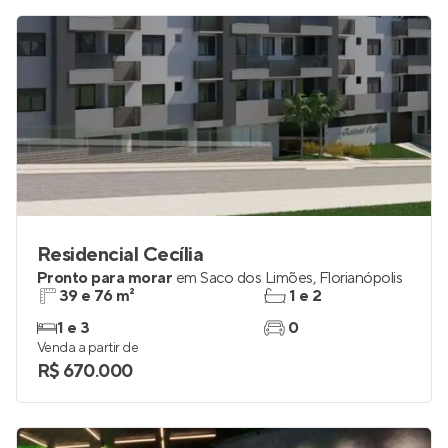
Residencial Cecília
Pronto para morar
em
Saco dos Limões
,
Florianópolis
39 e 76 m²
1 e 2
1 e 3
0
Venda a partir de
R$ 670.000