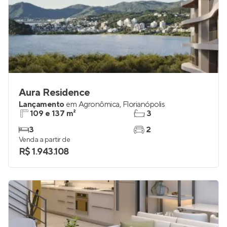
Aura Residence
Lançamento
em
Agronômica
,
Florianópolis
109 e 137 m²
3
3
2
Venda a partir de
R$ 1.943.108