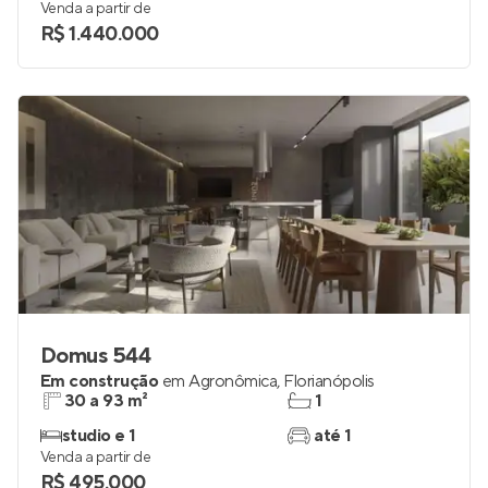
Venda a partir de
R$ 1.440.000
Domus 544
Em construção
em
Agronômica
,
Florianópolis
30 a 93 m²
1
studio e 1
até 1
Venda a partir de
R$ 495.000