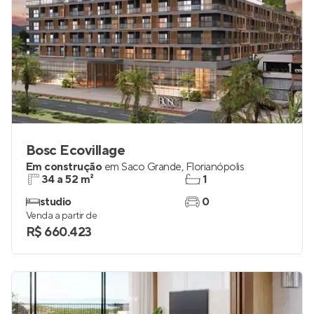
Bosc Ecovillage
Em construção
em
Saco Grande
,
Florianópolis
34 a 52 m²
1
studio
0
Venda a partir de
R$ 660.423