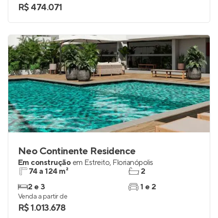
R$ 474.071
Neo Continente Residence
Em construção
em
Estreito
,
Florianópolis
74 a 124 m²
2
2 e 3
1 e 2
Venda a partir de
R$ 1.013.678