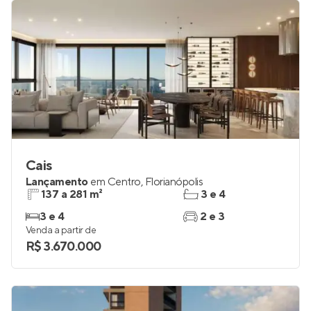
Cais
Lançamento
em
Centro
,
Florianópolis
137 a 281 m²
3 e 4
3 e 4
2 e 3
Venda a partir de
R$ 3.670.000