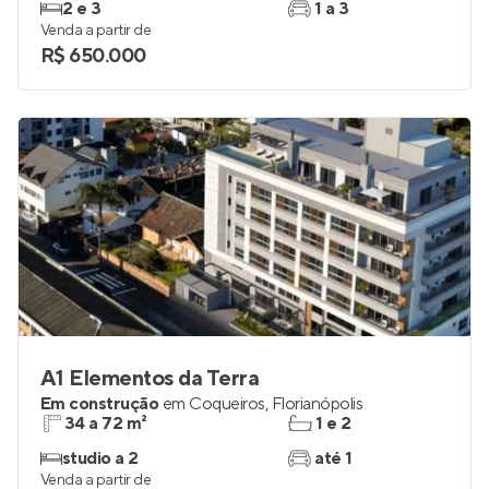
2 e 3
1 a 3
Venda a partir de
R$ 650.000
A1 Elementos da Terra
Em construção
em
Coqueiros
,
Florianópolis
34 a 72 m²
1 e 2
studio a 2
até 1
Venda a partir de