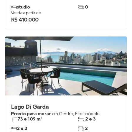
studio
0
Venda a partir de
R$ 410.000
Lago Di Garda
Pronto para morar
em
Centro
,
Florianópolis
73 e 109 m²
2 e 3
2 e 3
2