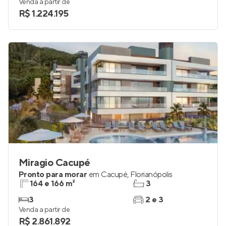
Venda a partir de
R$ 1.224.195
Miragio Cacupé
Pronto para morar
em
Cacupé
,
Florianópolis
164 e 166 m²
3
3
2 e 3
Venda a partir de
R$ 2.861.892