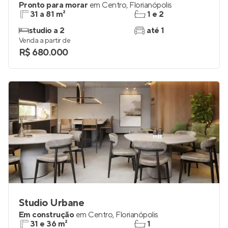
Pronto para morar
em
Centro
,
Florianópolis
31 a 81 m²
1 e 2
studio a 2
até 1
Venda a partir de
R$ 680.000
Studio Urbane
Em construção
em
Centro
,
Florianópolis
31 e 36 m²
1