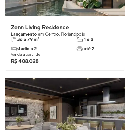
Zenn Living Residence
Lançamento
em
Centro
,
Florianópolis
36 a 79 m²
1 e 2
studio a 2
até 2
Venda a partir de
R$ 408.028