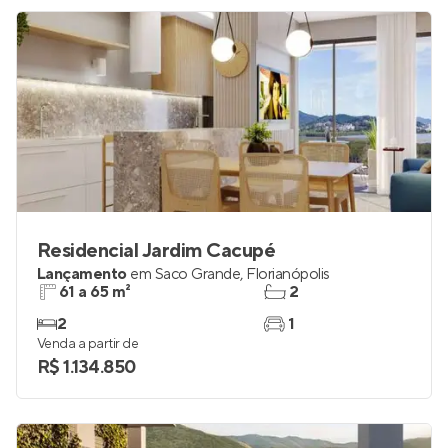
R$ 2.861.892
Residencial Jardim Cacupé
Lançamento
em
Saco Grande
,
Florianópolis
61 a 65 m²
2
2
1
Venda a partir de
R$ 1.134.850