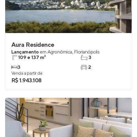
Aura Residence
Lançamento
em
Agronômica
,
Florianópolis
109 e 137 m²
3
3
2
Venda a partir de
R$ 1.943.108