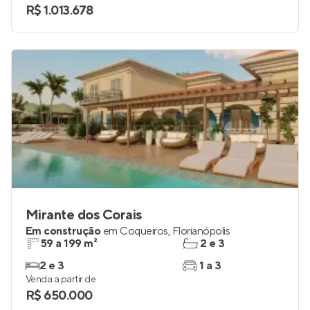
2 e 3
1 e 2
Venda a partir de
R$ 1.013.678
Mirante dos Corais
Em construção
em
Coqueiros
,
Florianópolis
59 a 199 m²
2 e 3
2 e 3
1 a 3