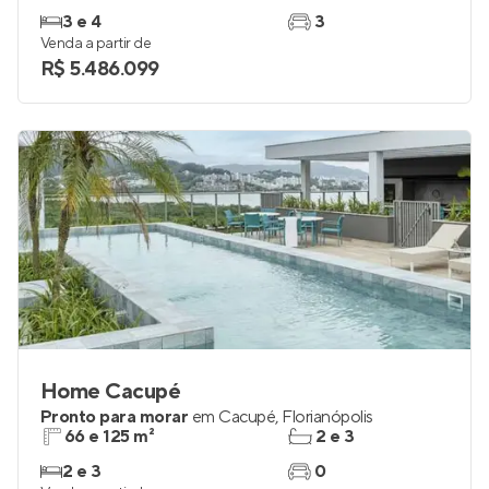
Passeio do Mar
Lançamento
em
Cacupé
,
Florianópolis
193 e 214 m²
3
3 e 4
3
Venda a partir de
R$ 5.486.099
Home Cacupé
Pronto para morar
em
Cacupé
,
Florianópolis