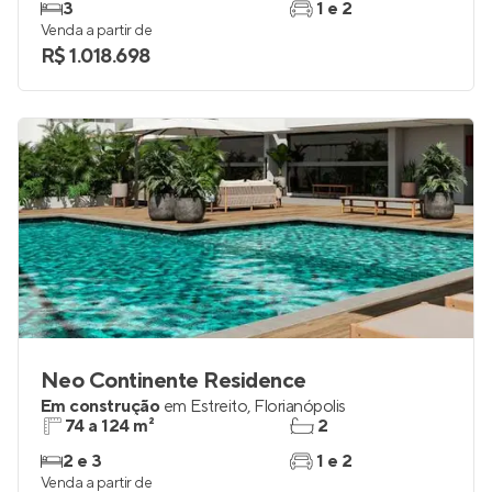
Em construção
em
Abraão
,
Florianópolis
76 a 147 m²
2
3
1 e 2
Venda a partir de
R$ 1.018.698
Neo Continente Residence
Em construção
em
Estreito
,
Florianópolis
74 a 124 m²
2