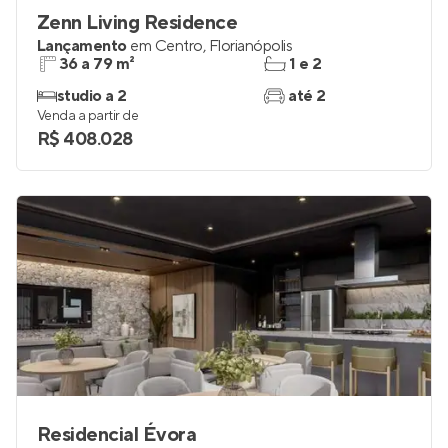
Zenn Living Residence
Lançamento
em
Centro
,
Florianópolis
36 a 79 m²
1 e 2
studio a 2
até 2
Venda a partir de
R$ 408.028