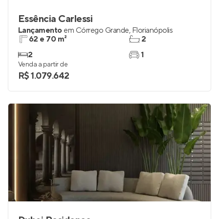
Essência Carlessi
Lançamento
em
Córrego Grande
,
Florianópolis
62 e 70 m²
2
2
1
Venda a partir de
R$ 1.079.642