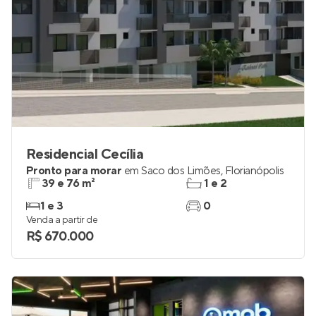
Residencial Cecília
Pronto para morar
em
Saco dos Limões
,
Florianópolis
39 e 76 m²
1 e 2
1 e 3
0
Venda a partir de
R$ 670.000