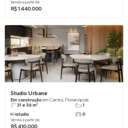
73 e 109 m²
2 e 3
2 e 3
2
Venda a partir de
R$ 1.440.000
Studio Urbane
Em construção
em
Centro
,
Florianópolis
31 e 36 m²
1