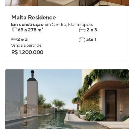
Malta Residence
Em construção
em
Centro
,
Florianópolis
69 a 278 m²
2 e 3
2 e 3
até 1
Venda a partir de
R$ 1.200.000