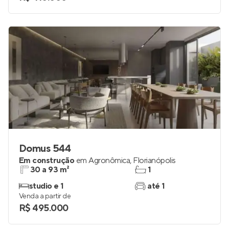
studio
0
Venda a partir de
R$ 410.000
Domus 544
Em construção
em
Agronômica
,
Florianópolis
30 a 93 m²
1
studio e 1
até 1
Venda a partir de