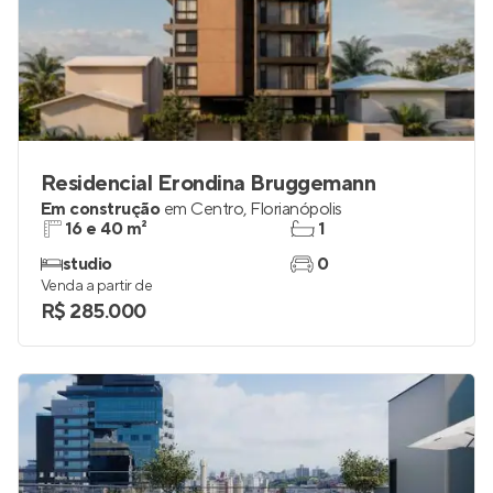
Residencial Erondina Bruggemann
Em construção
em
Centro
,
Florianópolis
16 e 40 m²
1
studio
0
Venda a partir de
R$ 285.000