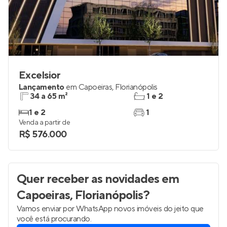
Excelsior
Lançamento
em
Capoeiras
,
Florianópolis
34 a 65 m²
1 e 2
1 e 2
1
Venda a partir de
R$ 576.000
Quer receber as novidades
em
Capoeiras, Florianópolis
?