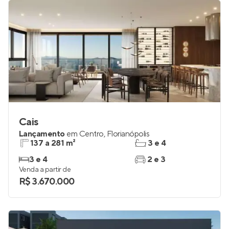
R$ 474.071
Cais
Lançamento
em
Centro
,
Florianópolis
137 a 281 m²
3 e 4
3 e 4
2 e 3
Venda a partir de
R$ 3.670.000