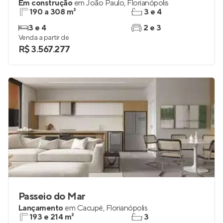
Meraki Sunset
Em construção
em
João Paulo
,
Florianópolis
190 a 308 m²
3 e 4
3 e 4
2 e 3
Venda a partir de
R$ 3.567.277