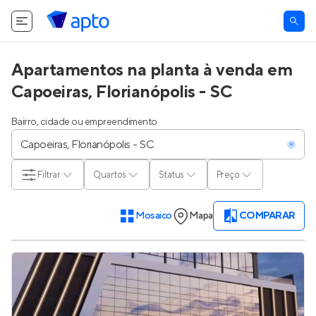
O Apto utiliza cookies.
Saiba mais
.
Tudo bem
Apartamentos na planta à venda em
Capoeiras, Florianópolis - SC
Bairro, cidade ou empreendimento
Filtrar
Quartos
Status
Preço
Mosaico
Mapa
COMPARAR