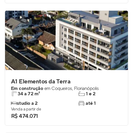
Venda a partir de
R$ 650.000
A1 Elementos da Terra
Em construção
em
Coqueiros
,
Florianópolis
34 a 72 m²
1 e 2
studio a 2
até 1
Venda a partir de