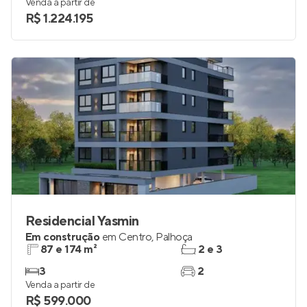
66 e 125 m²
2 e 3
2 e 3
0
Venda a partir de
R$ 1.224.195
Residencial Yasmin
Em construção
em
Centro
,
Palhoça
87 e 174 m²
2 e 3