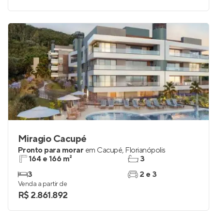
3
2
Venda a partir de
R$ 599.000
Miragio Cacupé
Pronto para morar
em
Cacupé
,
Florianópolis
164 e 166 m²
3
3
2 e 3
Venda a partir de