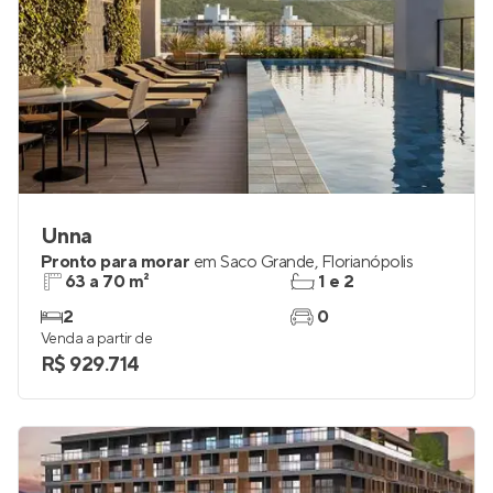
Unna
Pronto para morar
em
Saco Grande
,
Florianópolis
63 a 70 m²
1 e 2
2
0
Venda a partir de
R$ 929.714