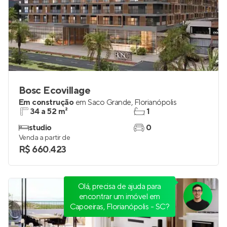
Bosc Ecovillage
Em construção
em
Saco Grande
,
Florianópolis
34 a 52 m²
1
studio
0
Venda a partir de
R$ 660.423