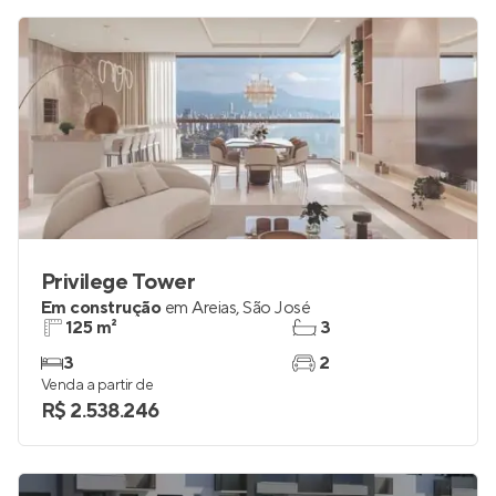
R$ 495.000
Privilege Tower
Em construção
em
Areias
,
São José
125 m²
3
3
2
Venda a partir de
R$ 2.538.246