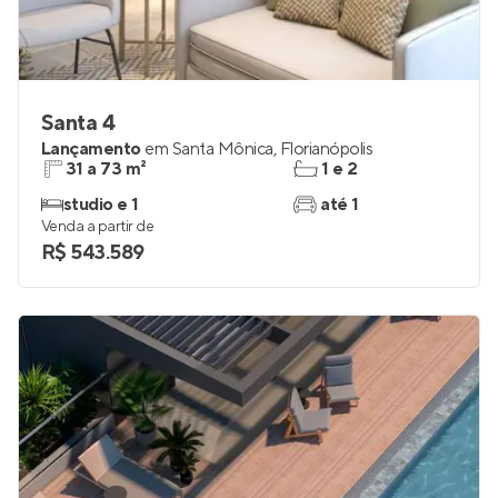
Santa 4
Lançamento
em
Santa Mônica
,
Florianópolis
31 a 73 m²
1 e 2
studio e 1
até 1
Venda a partir de
R$ 543.589