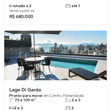
Vila De Algarve
Pronto para morar
em
Centro
,
Florianópolis
31 a 81 m²
1 e 2
studio a 2
até 1
Venda a partir de
R$ 680.000
Lago Di Garda
Pronto para morar
em
Centro
,
Florianópolis