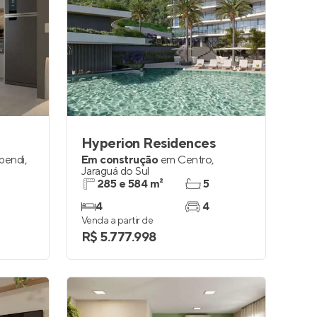
Hyperion Residences
ependi
,
Em construção
em
Centro
,
Jaraguá do Sul
285 e 584 m²
5
4
4
Venda a partir de
R$ 5.777.998