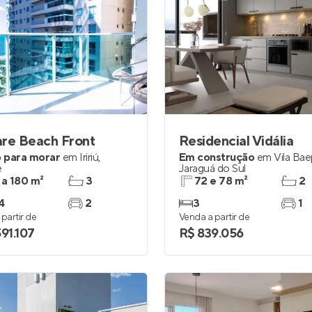
re Beach Front
Residencial Vidália
 para morar
em
Iririú
,
Em construção
em
Vila Ba
e
Jaraguá do Sul
 a 180 m²
3
72 e 78 m²
2
4
2
3
1
partir de
Venda a partir de
591.107
R$ 839.056