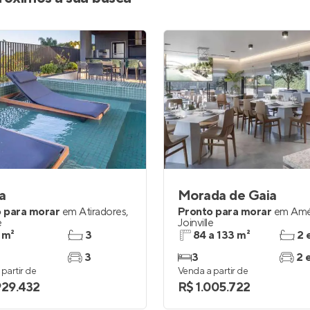
a
Morada de Gaia
 para morar
em
Atiradores
,
Pronto para morar
em
Amé
e
Joinville
 m²
3
84 a 133 m²
2 
3
3
2 
partir de
Venda a partir de
929.432
R$ 1.005.722