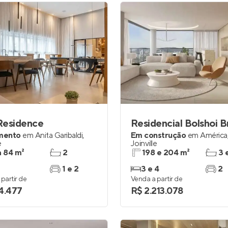
Residence
Residencial Bolshoi Br
mento
em
Anita Garibaldi
,
Em construção
em
América
e
Joinville
a 84 m²
2
198 e 204 m²
3 
1 e 2
3 e 4
2
partir de
Venda a partir de
4.477
R$ 2.213.078