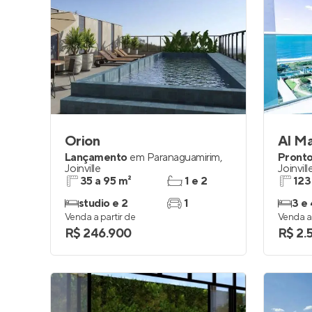
Orion
Al Ma
Lançamento
em
Paranaguamirim
,
Pronto
Joinville
Joinvill
35 a 95 m²
1 e 2
123
studio e 2
1
3 e 
Venda a partir de
Venda a 
R$ 246.900
R$ 2.