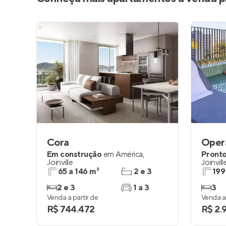
Cora
Oper
Em construção
em
América
,
Pronto
Joinville
Joinvill
65 a 146 m²
2 e 3
199
2 e 3
1 a 3
3
Venda a partir de
Venda a 
R$ 744.472
R$ 2.