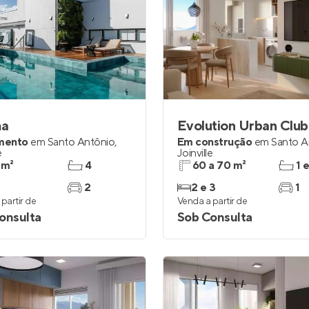
ma
Evolution Urban Club
mento
em
Santo Antônio
,
Em construção
em
Santo A
e
Joinville
 m²
4
60 a 70 m²
1 
2
2 e 3
1
partir de
Venda a partir de
onsulta
Sob Consulta