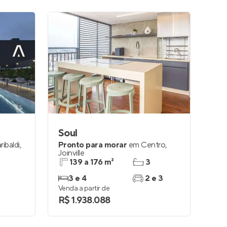
Soul
ribaldi
,
Pronto para morar
em
Centro
,
Joinville
139 a 176 m²
3
3 e 4
2 e 3
Venda a partir de
R$ 1.938.088