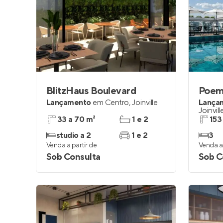
BlitzHaus Boulevard
Poe
Lançamento
em
Centro
,
Joinville
Lança
Joinvill
33 a 70 m²
1 e 2
153
studio a 2
1 e 2
3
Venda a partir de
Venda a 
Sob Consulta
Sob C