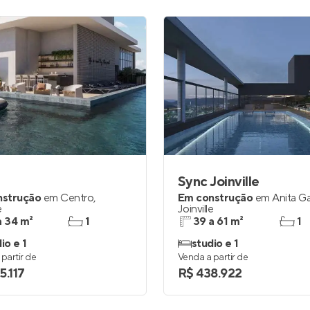
Sync Joinville
nstrução
em
Centro
,
Em construção
em
Anita Ga
e
Joinville
a 34 m²
1
39 a 61 m²
1
io e 1
studio e 1
partir de
Venda a partir de
5.117
R$ 438.922