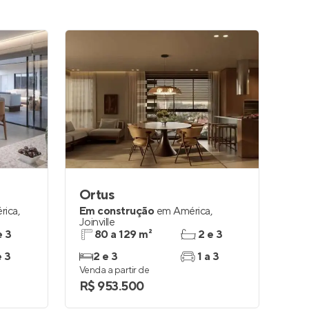
Ortus
rica
,
Em construção
em
América
,
Joinville
e 3
80 a 129 m²
2 e 3
e 3
2 e 3
1 a 3
Venda a partir de
R$ 953.500