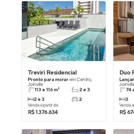
Treviri Residencial
Duo 
Pronto para morar
em
Centro
,
Lança
Joinville
Joinvill
113 e 116 m²
2 e 3
74 
2 e 3
2
3
Venda a partir de
Venda a 
R$ 1.376.634
R$ 67