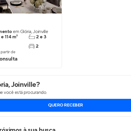
Entrar no Apto
mento
em
Glória
,
Joinville
 e 114 m²
2 e 3
2
partir de
onsulta
ia, Joinville
?
e você está procurando.
QUERO RECEBER
róximos à sua busca