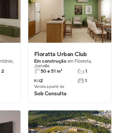
Floratta Urban Club
ntônio
,
Em construção
em
Floresta
,
Joinville
e 2
50 e 51 m²
1
2
1
Venda a partir de
Sob Consulta