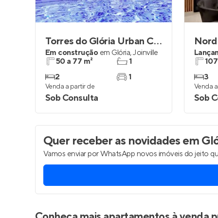
Torres do Glória Urban Club
Nord
Em construção
em
Glória
,
Joinville
Lança
50 a 77 m²
1
107
2
1
3
Venda a partir de
Venda a 
Sob Consulta
Sob C
Quer receber as novidades
em Glór
Vamos enviar por WhatsApp novos imóveis do jeito qu
Conheça mais apartamentos à venda p