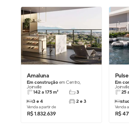
Amaluna
Pulse
Em construção
em
Centro
,
Em co
Joinville
Joinvill
142 a 175 m²
3
25 
3 e 4
2 e 3
stud
Venda a partir de
Venda a 
R$ 1.832.639
R$ 47