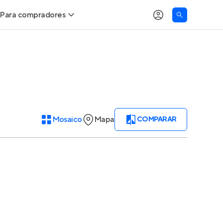
Para compradores
Buscar um imóvel novo
Meu perfil
Calcule seu Poder de Compra
Imóveis Visualizados
Comprar x Alugar
Imóveis Contatados
Mosaico
Mapa
COMPARAR
Correção do INCC
Clientes
Entrar no Apto
Simulador de Financiamento
Encontre um corretor
Entrar no Apto