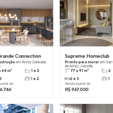
Grande Connection
Supreme Homeclub
nstrução
em
Anita Garibaldi
,
Pronto para morar
em
San
e
Antônio
,
Joinville
a 64 m²
1 e 2
77 a 91 m²
2
3
1 e 2
2 e 3
1
partir de
Venda a partir de
6.746
R$ 967.000