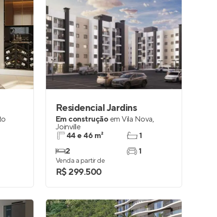
Residencial Jardins
to
Em construção
em
Vila Nova
,
Joinville
44 e 46 m²
1
2
1
Venda a partir de
R$ 299.500