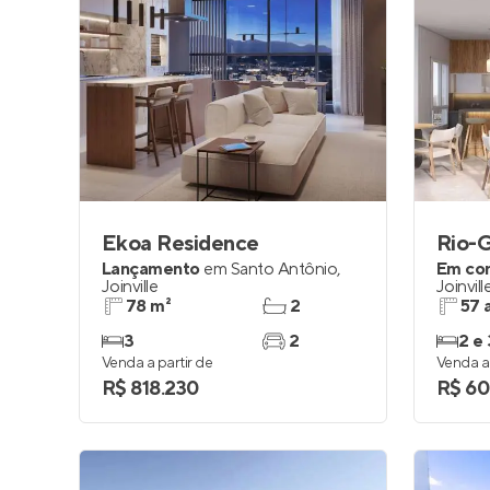
Ekoa Residence
Rio-
Lançamento
em
Santo Antônio
,
Em co
Joinville
Joinvill
78 m²
2
57 
3
2
2 e 
Venda a partir de
Venda a 
R$ 818.230
R$ 60