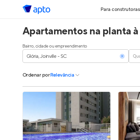
Para construtoras
Apartamentos na planta à 
Geração de Le
Geração de Vis
Bairro, cidade ou empreendimento
Qua
Geração de Ve
Ordenar
por
Relevância
Maiores Const
Parcerias Imobi
Anunciar Imóve
Entrar no Pa