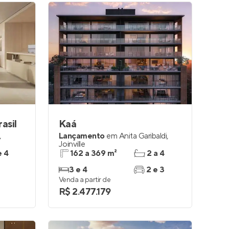
asil
Kaá
,
Lançamento
em
Anita Garibaldi
,
Joinville
e 4
162 a 369 m²
2 a 4
3 e 4
2 e 3
Venda a partir de
R$ 2.477.179