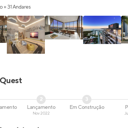
o + 31 Andares
Quest
2
3
çamento
Lançamento
Em Construção
P
Nov 2022
J