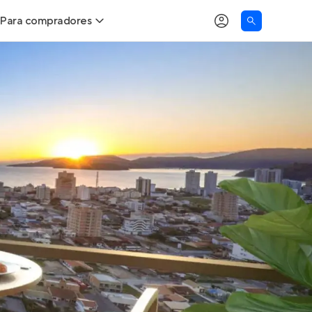
Para compradores
as
Buscar um imóvel novo
Calcule seu Poder de Compra
Comprar x Alugar
Correção do INCC
Simulador de Financiamento
Encontre um corretor