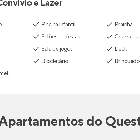
Convívio e Lazer
o
Piscina infantil
Prainha
Salões de festas
Churrasqu
Sala de jogos
Deck
Bicicletário
Brinquedo
rmet
Apartamentos
do
Ques