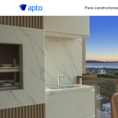
Para construtoras
Geração de 
Geração de Vi
Geração de 
Maiores Cons
Parcerias Imob
Anunciar Imó