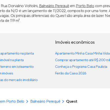
 Rua Dorvalino Voltolini,
Balneário Perequê
em
Porto Belo
com previ
eto da N/D é um lançamento de 11/2022, composto por uma torre. A
 vagas. Os principais diferenciais do Quest são ampla área de lazer. 
ta de 119 m².
Imóveis econômicos
apartamento na planta
Apartamento Minha Casa Minha Vida
imóvel na planta
Comprar apartamento até R$ 200 mil
terreno em loteamento
Conheça o Programa Casa Paulista
em imóveis
Feirão da Caixa 2026
as do mercado imobiliário
 em Porto Belo
Balneário Perequê
Quest