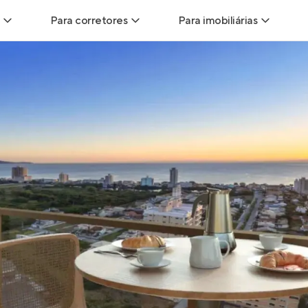
Para corretores
Para imobiliárias
Leads
Leads para Corretores
Leads para Imobiliári
sitas
Corretor+
Hub de imobiliárias
Vendas
Parcerias imobiliárias
Anunciar imóveis
trutoras
Hub de Corretores
iliárias
Perfil Verificado
veis
Anunciar imóveis