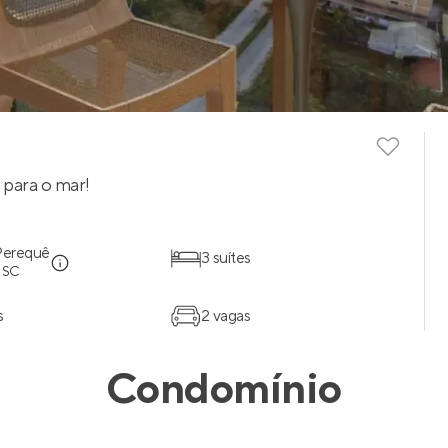
 para o mar!
Perequê
3 suítes
- SC
s
2 vagas
Condomínio