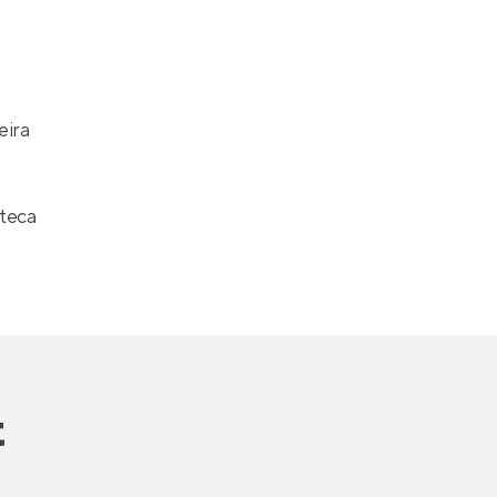
eira
teca
t