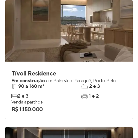
Tívoli Residence
Em construção
em
Balneário Perequê
,
Porto Belo
90 a 160 m²
2 e 3
2 e 3
1 e 2
Venda a partir de
R$ 1.150.000