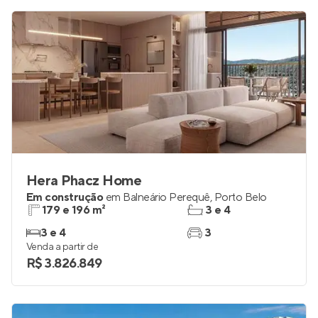
Hera Phacz Home
Em construção
em
Balneário Perequê
,
Porto Belo
179 e 196 m²
3 e 4
3 e 4
3
Venda a partir de
R$ 3.826.849