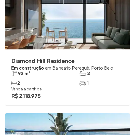
Diamond Hill Residence
Em construção
em
Balneário Perequê
,
Porto Belo
92 m²
2
2
1
Venda a partir de
R$ 2.118.975