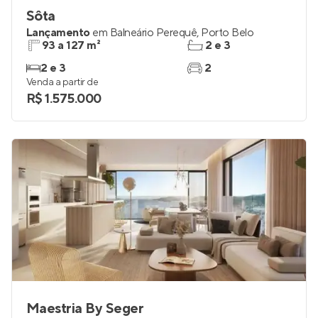
Sôta
Lançamento
em
Balneário Perequê
,
Porto Belo
93 a 127 m²
2 e 3
2 e 3
2
Venda a partir de
R$ 1.575.000
Maestria By Seger