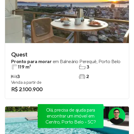
Quest
Pronto para morar
em
Balneário Perequê
,
Porto Belo
119 m²
3
3
2
Venda a partir de
R$ 2.100.900
Olá, precisa de ajuda para
encontrar um imóvel em
Centro, Porto Belo - SC?