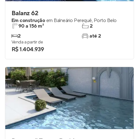
Balanz 62
Em construção
em
Balneário Perequê
,
Porto Belo
90 a 156 m²
2
2
até 2
Venda a partir de
R$ 1.404.939