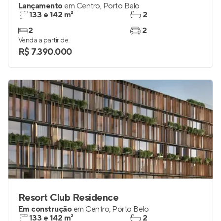
Lançamento
em
Centro
,
Porto Belo
133 e 142 m²
2
2
2
Venda a partir de
R$ 7.390.000
Resort Club Residence
Em construção
em
Centro
,
Porto Belo
133 e 142 m²
2