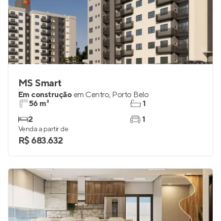
MS Smart
Em construção
em
Centro
,
Porto Belo
56 m²
1
2
1
Venda a partir de
R$ 683.632