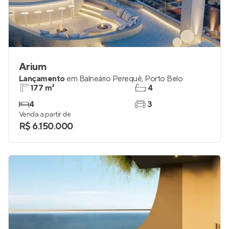
Arium
Lançamento
em
Balneário Perequê
,
Porto Belo
177 m²
4
4
3
Venda a partir de
R$ 6.150.000