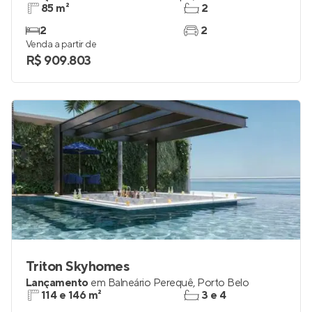
85 m²
2
2
2
Venda a partir de
R$ 909.803
Triton Skyhomes
Lançamento
em
Balneário Perequê
,
Porto Belo
114 e 146 m²
3 e 4