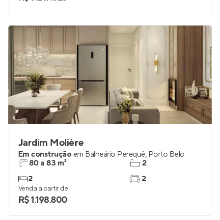
Jardim Molière
Em construção
em
Balneário Perequê
,
Porto Belo
80 a 83 m²
2
2
2
Venda a partir de
R$ 1.198.800