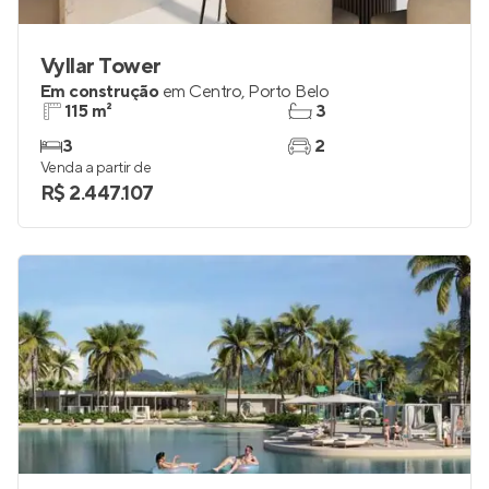
Vyllar Tower
Em construção
em
Centro
,
Porto Belo
115 m²
3
3
2
Venda a partir de
R$ 2.447.107