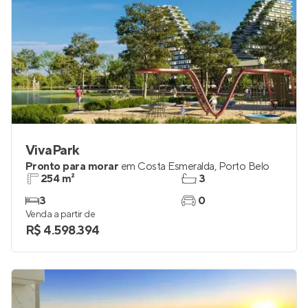
VivaPark
Pronto para morar
em
Costa Esmeralda
,
Porto Belo
254 m²
3
3
0
Venda a partir de
R$ 4.598.394