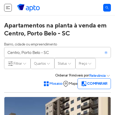
Apartamentos na planta à venda em
Centro, Porto Belo - SC
Bairro, cidade ou empreendimento
Filtrar
Quartos
Status
Preço
Ordenar
9 imóveis
por
Relevância
Mosaico
Mapa
COMPARAR