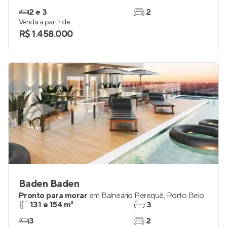
2 e 3
2
Venda a partir de
R$ 1.458.000
Baden Baden
Pronto para morar
em
Balneário Perequê
,
Porto Belo
131 e 154 m²
3
3
2