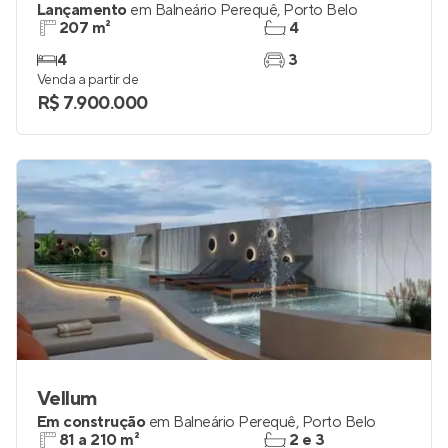
Lançamento
em
Balneário Perequê
,
Porto Belo
207 m²
4
4
3
Venda a partir de
R$ 7.900.000
Vellum
Em construção
em
Balneário Perequê
,
Porto Belo
81 a 210 m²
2 e 3