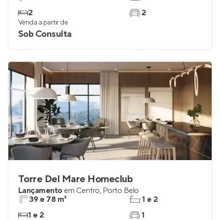
2
2
Venda a partir de
Sob Consulta
Torre Del Mare Homeclub
Lançamento
em
Centro
,
Porto Belo
39 e 78 m²
1 e 2
1 e 2
1