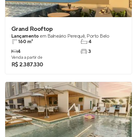
Grand Rooftop
Lançamento
em
Balneário Perequê
,
Porto Belo
160 m²
4
4
3
Venda a partir de
R$ 2.387.330