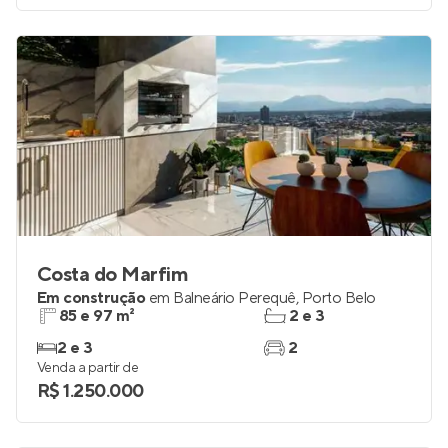
Costa do Marfim
Em construção
em
Balneário Perequê
,
Porto Belo
85 e 97 m²
2 e 3
2 e 3
2
Venda a partir de
R$ 1.250.000