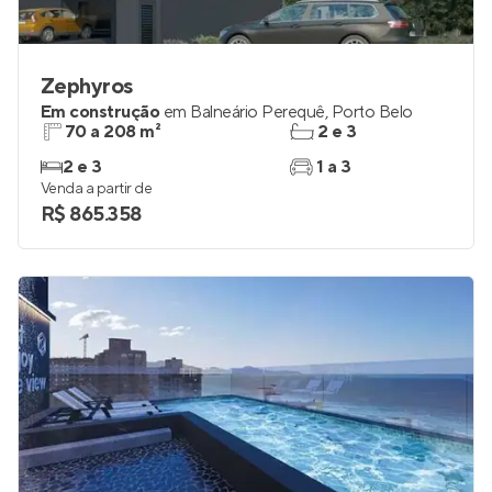
Zephyros
Em construção
em
Balneário Perequê
,
Porto Belo
70 a 208 m²
2 e 3
2 e 3
1 a 3
Venda a partir de
R$ 865.358