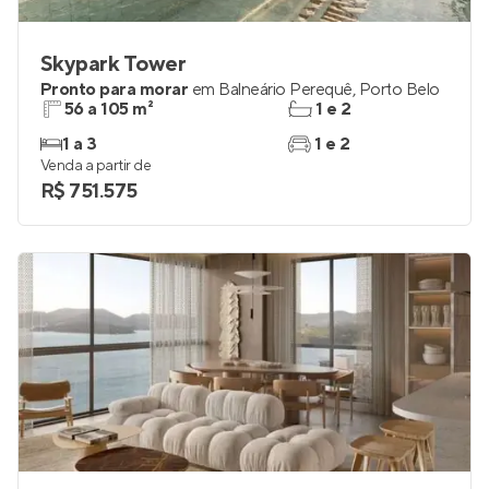
Skypark Tower
Pronto para morar
em
Balneário Perequê
,
Porto Belo
56 a 105 m²
1 e 2
1 a 3
1 e 2
Venda a partir de
R$ 751.575