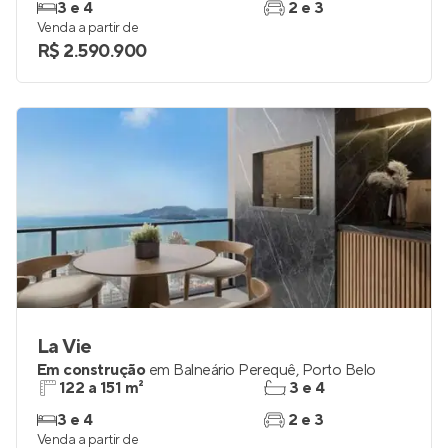
3 e 4
2 e 3
Venda a partir de
R$ 2.590.900
La Vie
Em construção
em
Balneário Perequê
,
Porto Belo
122 a 151 m²
3 e 4
3 e 4
2 e 3
Venda a partir de