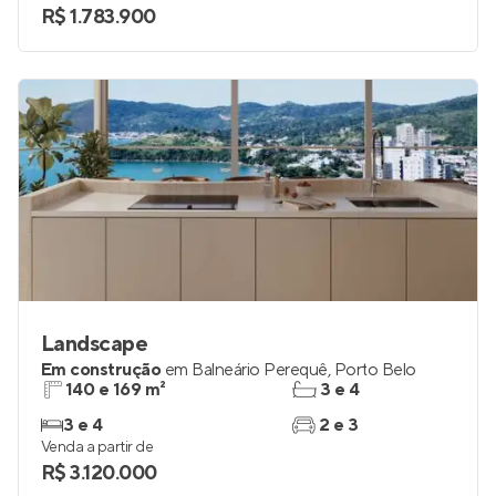
R$ 1.783.900
Landscape
Em construção
em
Balneário Perequê
,
Porto Belo
140 e 169 m²
3 e 4
3 e 4
2 e 3
Venda a partir de
R$ 3.120.000