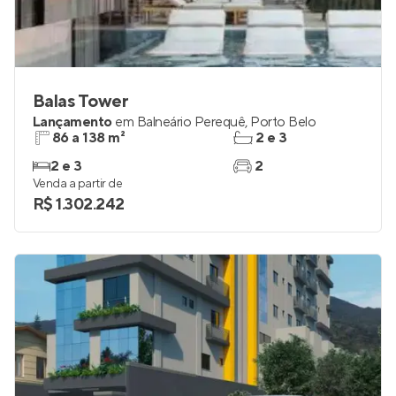
Balas Tower
Lançamento
em
Balneário Perequê
,
Porto Belo
86 a 138 m²
2 e 3
2 e 3
2
Venda a partir de
R$ 1.302.242