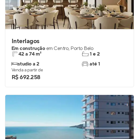
Interlagos
Em construção
em
Centro
,
Porto Belo
42 a 74 m²
1 e 2
studio a 2
até 1
Venda a partir de
R$ 692.258