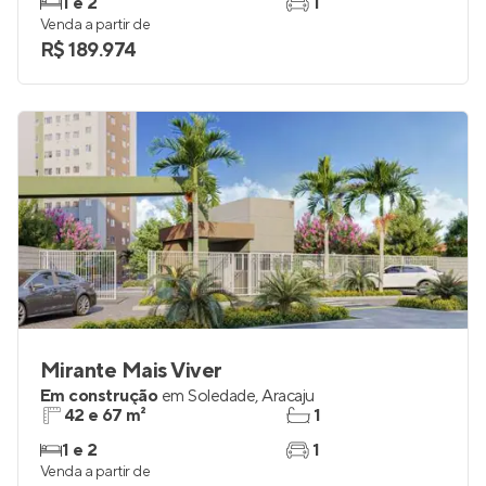
1 e 2
1
Venda a partir de
R$ 189.974
Mirante Mais Viver
Em construção
em
Soledade
,
Aracaju
42 e 67 m²
1
1 e 2
1
Venda a partir de