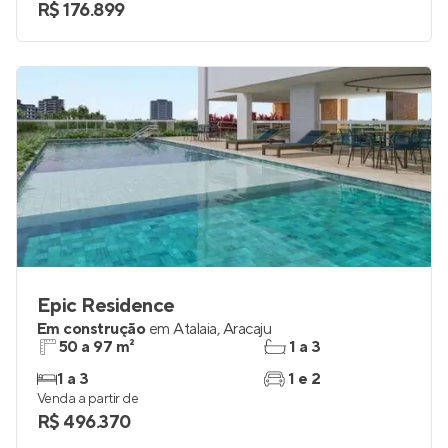
R$ 176.899
Epic Residence
Em construção
em
Atalaia
,
Aracaju
50 a 97 m²
1 a 3
1 a 3
1 e 2
Venda a partir de
R$ 496.370