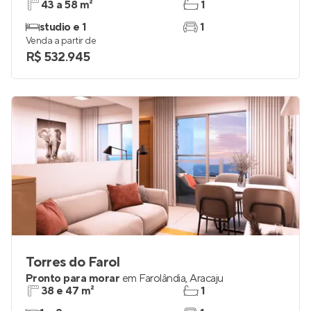
43 a 58 m²
1
studio e 1
1
Venda a partir de
R$ 532.945
Torres do Farol
Pronto para morar
em
Farolândia
,
Aracaju
38 e 47 m²
1