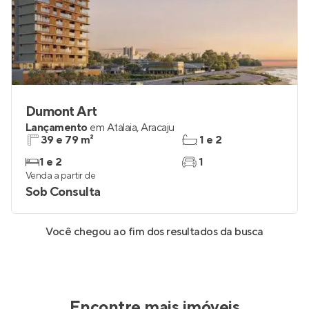
Dumont Art
Lançamento
em
Atalaia
,
Aracaju
39 e 79 m²
1 e 2
1 e 2
1
Venda a partir de
Sob Consulta
Você chegou ao fim dos resultados da busca
Encontre mais imóveis