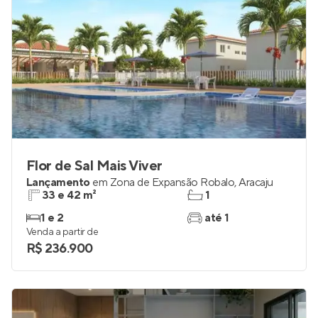
Flor de Sal Mais Viver
Lançamento
em
Zona de Expansão Robalo
,
Aracaju
33 e 42 m²
1
1 e 2
até 1
Venda a partir de
R$ 236.900