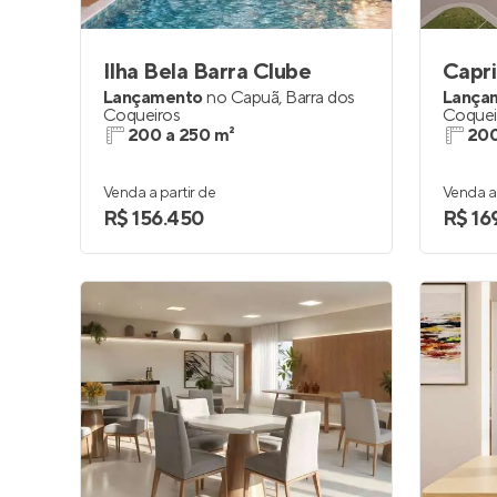
Ilha Bela Barra Clube
Capr
Lançamento
no
Capuã
,
Barra dos
Lança
Coqueiros
Coquei
200 a 250 m²
200
Venda a partir de
Venda a 
R$ 156.450
R$ 169