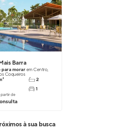
Mais Barra
 para morar
em
Centro
,
dos Coqueiros
m²
2
1
partir de
onsulta
róximos à sua busca