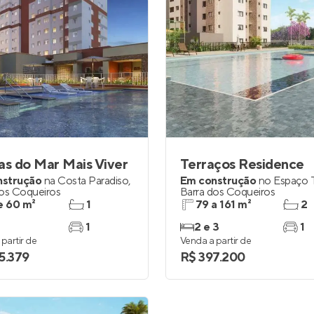
as do Mar Mais Viver
Terraços Residence
nstrução
na
Costa Paradiso
,
Em construção
no
Espaço T
dos Coqueiros
Barra dos Coqueiros
e 60 m²
1
79 a 161 m²
2
1
2 e 3
1
partir de
Venda a partir de
5.379
R$ 397.200