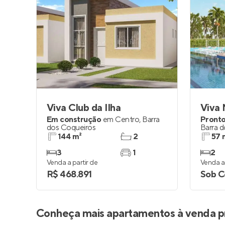
Viva Club da Ilha
Viva 
Em construção
em
Centro
,
Barra
Pronto
dos Coqueiros
Barra 
144 m²
2
57 
3
1
2
Venda a partir de
Venda a 
R$ 468.891
Sob C
Conheça mais apartamentos à venda p