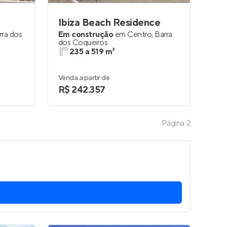
Ibiza Beach Residence
rra dos
Em construção
em
Centro
,
Barra
dos Coqueiros
235 a 519 m²
Venda a partir de
R$ 242.357
Página
2