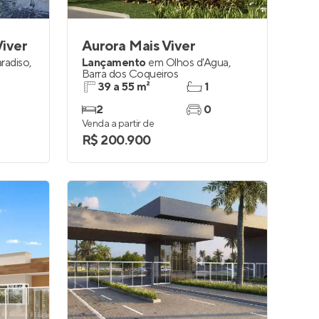
Viver
Aurora Mais Viver
radiso
,
Lançamento
em
Olhos d'Água
,
Barra dos Coqueiros
39 a 55 m²
1
2
0
Venda a partir de
R$ 200.900