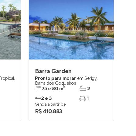
Barra Garden
ropical
,
Pronto para morar
em
Serigy
,
Barra dos Coqueiros
75 e 80 m²
2
2 e 3
1
Venda a partir de
R$ 410.883