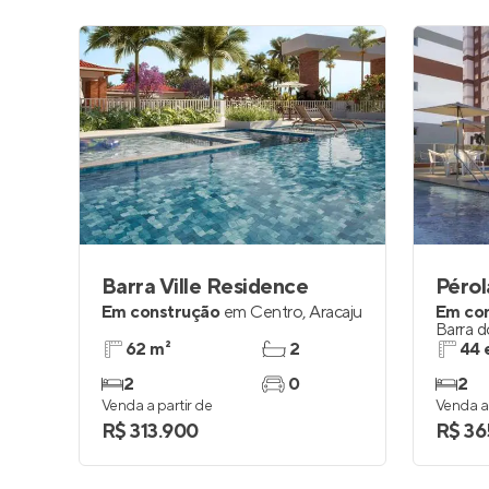
Barra Ville Residence
Pérol
Em construção
em
Centro
,
Aracaju
Em co
Barra 
62 m²
2
44 
2
0
2
Venda a partir de
Venda a 
R$ 313.900
R$ 36