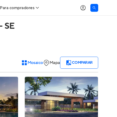
Para compradores
- SE
Buscar um imóvel novo
Meu perfil
Calcule seu Poder de Compra
Imóveis Visualizados
Comprar x Alugar
Imóveis Contatados
Mosaico
Mapa
COMPARAR
Correção do INCC
Clientes
Entrar no Apto
Simulador de Financiamento
Encontre um corretor
Entrar no Apto