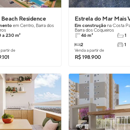
i Beach Residence
Estrela do Mar Mais 
mento
em
Centro
,
Barra dos
Em construção
na
Costa Pa
ros
Barra dos Coqueiros
 a 230 m²
46 m²
1
2
1
partir de
Venda a partir de
.101
R$ 198.900