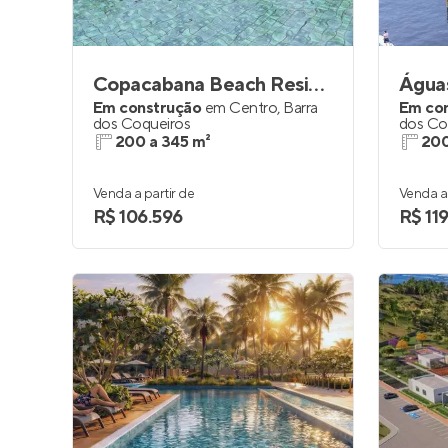
Copacabana Beach Residence
Águas
Em construção
em
Centro
,
Barra
Em co
dos Coqueiros
dos Co
200 a 345 m²
200
Venda a partir de
Venda a 
R$ 106.596
R$ 11