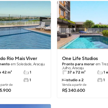
 do Rio Mais Viver
One Life Studios
mento
em
Soledade
,
Aracaju
Pronto para morar
em
Tre
Julho
,
Aracaju
e 42 m²
1
37 a 72 m²
1 
1
studio a 2
1
partir de
Venda a partir de
5.900
R$ 340.600