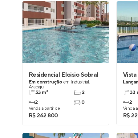
Residencial Eloisio Sobral
Vista
Em construção
em
Industrial
,
Lança
Aracaju
53 m²
2
33 
2
0
2
Venda a partir de
Venda a 
R$ 262.800
R$ 22