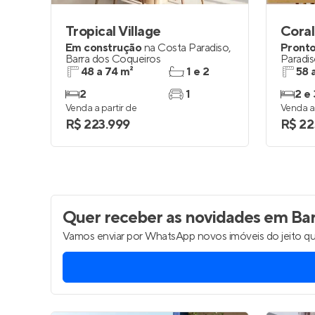
Tropical Village
Coral
Em construção
na
Costa Paradiso
,
Pronto
Barra dos Coqueiros
Paradi
48 a 74 m²
1 e 2
58 
2
1
2 e 
Venda a partir de
Venda a 
R$ 223.999
R$ 22
Quer receber as novidades
em Bar
Vamos enviar por WhatsApp novos imóveis do jeito qu