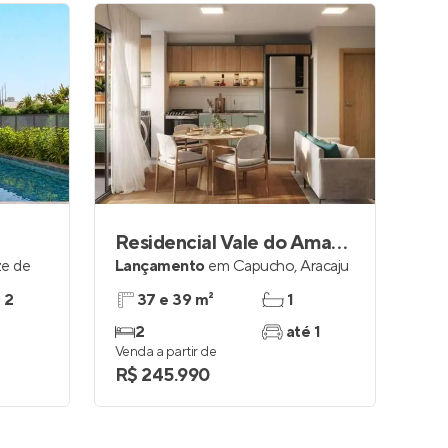
Residencial Vale do Amanhecer
ze de
Lançamento
em
Capucho
,
Aracaju
e 2
37 e 39 m²
1
2
até 1
Venda a partir de
R$ 245.990