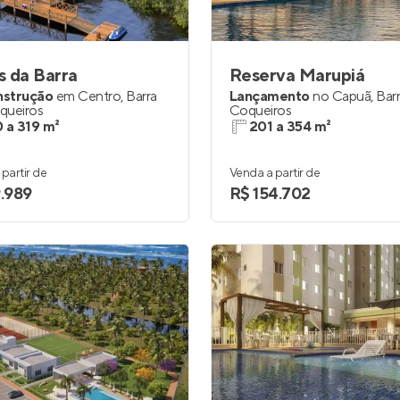
Entrar no Apto
 da Barra
Reserva Marupiá
nstrução
em
Centro
,
Barra
Lançamento
no
Capuã
,
Bar
queiros
Coqueiros
 a 319 m²
201 a 354 m²
partir de
Venda a partir de
9.989
R$ 154.702