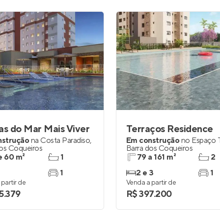
as do Mar Mais Viver
Terraços Residence
nstrução
na
Costa Paradiso
,
Em construção
no
Espaço T
dos Coqueiros
Barra dos Coqueiros
e 60 m²
1
79 a 161 m²
2
1
2 e 3
1
partir de
Venda a partir de
5.379
R$ 397.200