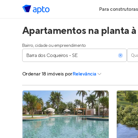
Para construtoras
Apartamentos na planta à
Geração de Le
Geração de Vis
Bairro, cidade ou empreendimento
Qua
Geração de Ve
Ordenar
18 imóveis
por
Relevância
Maiores Const
Parcerias Imobi
Anunciar Imóve
Entrar no Pa