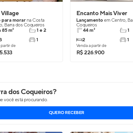
 Village
Encanto Mais Viver
 para morar
na
Costa
Lançamento
em
Centro
,
Ba
so
,
Barra dos Coqueiros
Coqueiros
a 85 m²
1 e 2
44 m²
1
3
1
2
1
partir de
Venda a partir de
5.533
R$ 226.900
ra dos Coqueiros
?
e você está procurando.
QUERO RECEBER