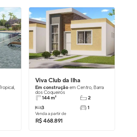
Viva Club da Ilha
ropical
,
Em construção
em
Centro
,
Barra
dos Coqueiros
144 m²
2
3
1
Venda a partir de
R$ 468.891