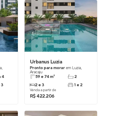
Urbanus Luzia
ia
,
Pronto para morar
em
Luzia
,
Aracaju
a 4
59 e 74 m²
2
 3
2 e 3
1 e 2
Venda a partir de
R$ 422.206