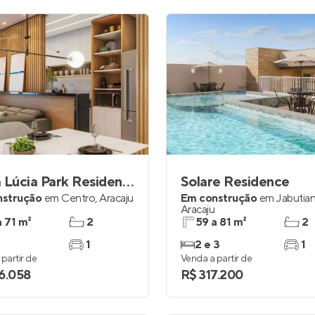
Santa Lúcia Park Residence
Solare Residence
nstrução
em
Centro
,
Aracaju
Em construção
em
Jabutia
Aracaju
a 71 m²
2
59 a 81 m²
2
1
2 e 3
1
partir de
Venda a partir de
6.058
R$ 317.200