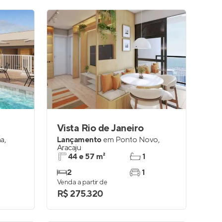
Vista Rio de Janeiro
na
,
Lançamento
em
Ponto Novo
,
Aracaju
44 e 57 m²
1
2
1
Venda a partir de
R$ 275.320