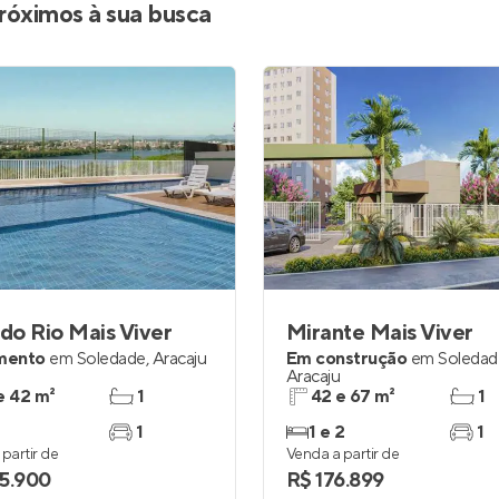
róximos à sua busca
 do Rio Mais Viver
Mirante Mais Viver
mento
em
Soledade
,
Aracaju
Em construção
em
Soledad
Aracaju
e 42 m²
1
42 e 67 m²
1
1
1 e 2
1
partir de
Venda a partir de
5.900
R$ 176.899