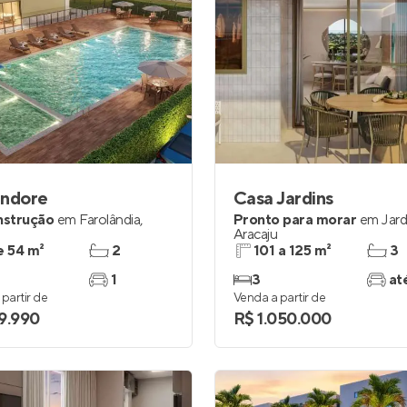
endore
Casa Jardins
nstrução
em
Farolândia
,
Pronto para morar
em
Jard
Aracaju
e 54 m²
2
101 a 125 m²
3
1
3
at
partir de
Venda a partir de
9.990
R$ 1.050.000