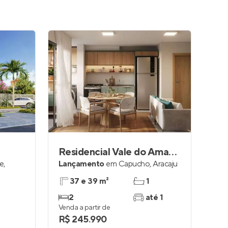
Residencial Vale do Amanhecer
e
,
Lançamento
em
Capucho
,
Aracaju
37 e 39 m²
1
2
até 1
Venda a partir de
R$ 245.990