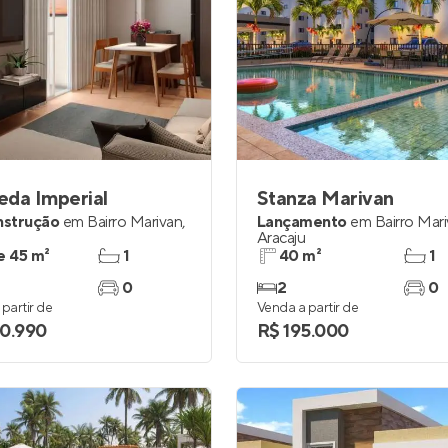
eda Imperial
Stanza Marivan
nstrução
em
Bairro Marivan
,
Lançamento
em
Bairro Mar
Aracaju
e 45 m²
1
40 m²
1
0
2
0
partir de
Venda a partir de
0.990
R$ 195.000