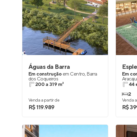
Águas da Barra
Espl
Em construção
em
Centro
,
Barra
Em co
dos Coqueiros
Aracaju
200 a 319 m²
44 
2
Venda a partir de
Venda a 
R$ 119.989
R$ 39