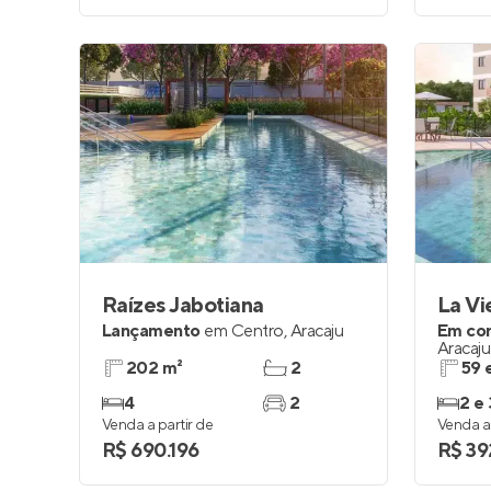
Raízes Jabotiana
La Vi
Lançamento
em
Centro
,
Aracaju
Em co
Aracaju
202 m²
2
59 
4
2
2 e 
Venda a partir de
Venda a 
R$ 690.196
R$ 39