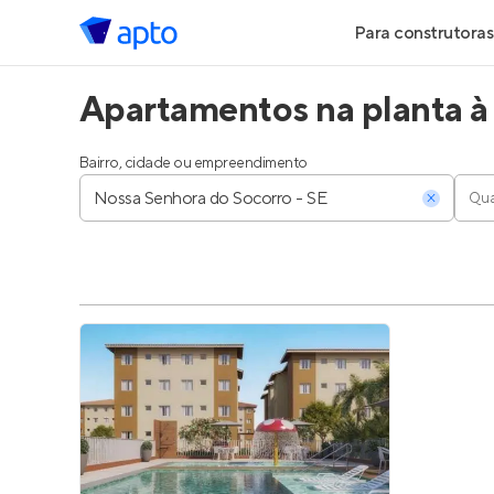
Para construtoras
Apartamentos na planta à
Geração de Le
Geração de Vis
Bairro, cidade ou empreendimento
Qua
Geração de Ve
Maiores Const
Parcerias Imobi
Anunciar Imóve
Entrar no Pa