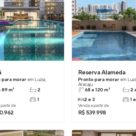
á
Reserva Alameda
 para morar
em
Luzia
,
Pronto para morar
em
Luz
Aracaju
a 89 m²
2
68 a 120 m²
2 
1
2 e 3
1 e
partir de
Venda a partir de
0.962
R$ 539.998