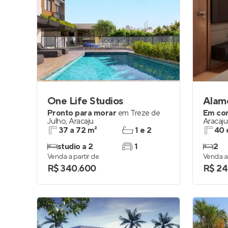
One Life Studios
Alam
Pronto para morar
em
Treze de
Em co
Julho
,
Aracaju
Aracaju
37 a 72 m²
1 e 2
40 
studio a 2
1
2
Venda a partir de
Venda a 
R$ 340.600
R$ 24