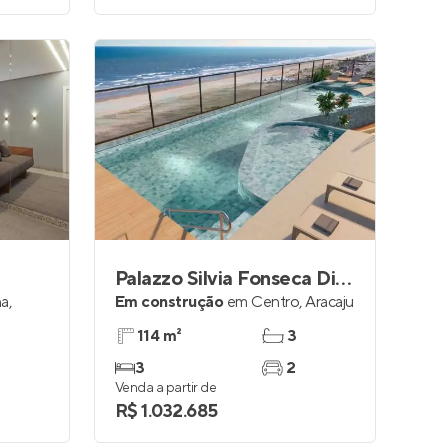
Palazzo Silvia Fonseca Diniz
na
,
Em construção
em
Centro
,
Aracaju
114 m²
3
3
2
Venda a partir de
R$ 1.032.685