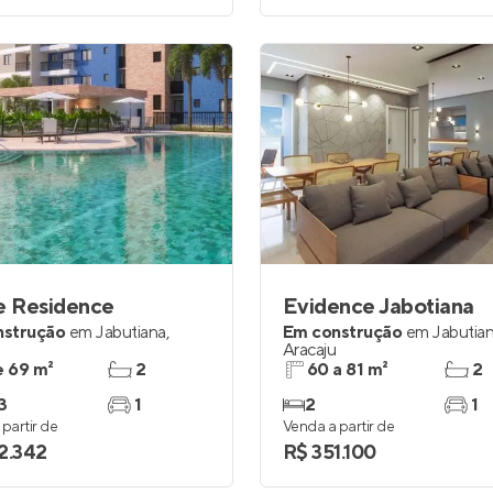
e Residence
Evidence Jabotiana
nstrução
em
Jabutiana
,
Em construção
em
Jabutia
Aracaju
e 69 m²
2
60 a 81 m²
2
3
1
2
1
partir de
Venda a partir de
2.342
R$ 351.100