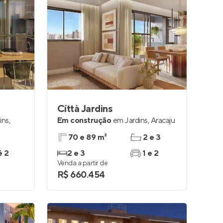
Cíttà Jardins
ins
,
Em construção
em
Jardins
,
Aracaju
70 e 89 m²
2 e 3
é 2
2 e 3
1 e 2
Venda a partir de
R$ 660.454