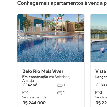
Conheça mais apartamentos à venda p
Belo Rio Mais Viver
Vista
Em construção
em
Soledade
,
Lança
Aracaju
42 m²
1
33 
1
1
2
Venda a partir de
Venda a 
R$ 244.000
R$ 22