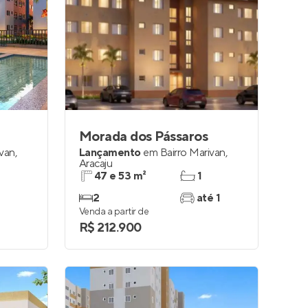
Morada dos Pássaros
ivan
,
Lançamento
em
Bairro Marivan
,
Aracaju
47 e 53 m²
1
2
até 1
Venda a partir de
R$ 212.900