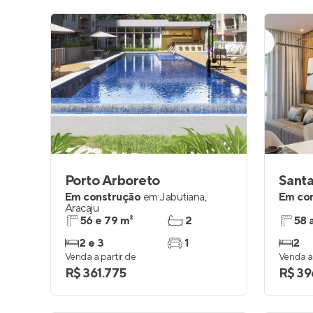
Porto Arboreto
Em construção
em
Jabutiana
,
Em co
Aracaju
56 e 79 m²
2
58 
2 e 3
1
2
Venda a partir de
Venda a 
R$ 361.775
R$ 39