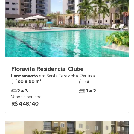
Floravita Residencial Clube
Lançamento
em
Santa Terezinha
,
Paulínia
60 e 80 m²
2
2 e 3
1 e 2
Venda a partir de
R$ 448.140