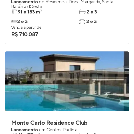
Lançamento
no
Residencial Dona Margarida
,
Santa
Bárbara d`Oeste
91 e 183 m²
2 e 3
2 e 3
2 e 3
Venda a partir de
R$ 710.087
Monte Carlo Residence Club
Lançamento
em
Centro
,
Paulínia