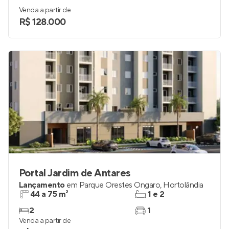
Venda a partir de
R$ 128.000
Portal Jardim de Antares
Lançamento
em
Parque Orestes Ôngaro
,
Hortolândia
44 a 75 m²
1 e 2
2
1
Venda a partir de