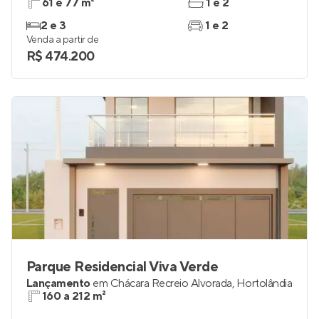
61 e 77 m²
1 e 2
2 e 3
1 e 2
Venda a partir de
R$ 474.200
Parque Residencial Viva Verde
Lançamento
em
Chácara Recreio Alvorada
,
Hortolândia
160 a 212 m²