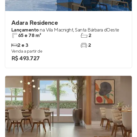
Adara Residence
Lançamento
na
Vila Macnight
,
Santa Bárbara d`Oeste
65 e 78 m²
2
2 e 3
2
Venda a partir de
R$ 493.727