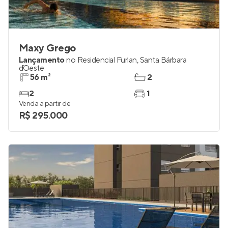
Maxy Grego
Lançamento
no
Residencial Furlan
,
Santa Bárbara
d`Oeste
56 m²
2
2
1
Venda a partir de
R$ 295.000