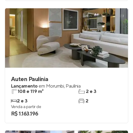
Auten Paulínia
Lançamento
em
Morumbi
,
Paulínia
108 e 119 m²
2 e 3
2 e 3
2
Venda a partir de
R$ 1.163.196