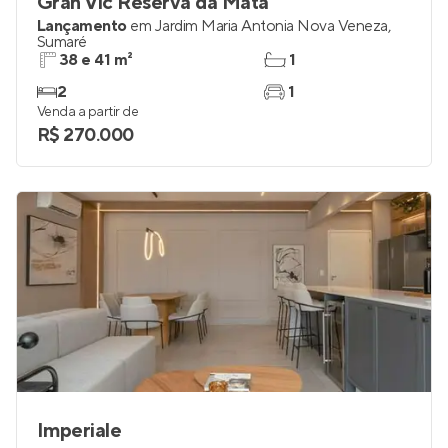
Gran Vic Reserva da Mata
Lançamento
em
Jardim Maria Antonia Nova Veneza
,
Sumaré
38 e 41 m²
1
2
1
Venda a partir de
R$ 270.000
Imperiale