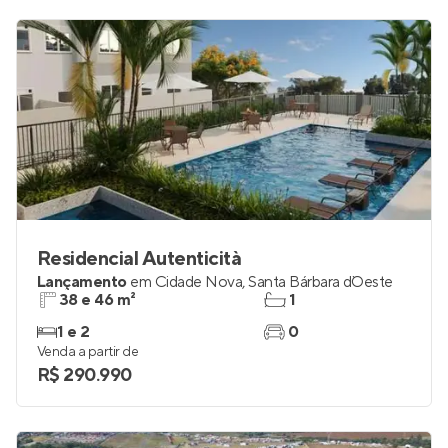
Residencial Autenticità
Lançamento
em
Cidade Nova
,
Santa Bárbara d`Oeste
38 e 46 m²
1
1 e 2
0
Venda a partir de
R$ 290.990