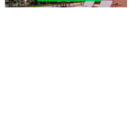
Splend Home Club
Lançamento
em
Jardim Amanda I
,
Hortolândia
57 a 61 m²
2
2
1 e 2
Venda a partir de
R$ 289.900