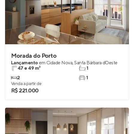
Morada do Porto
Lançamento
em
Cidade Nova
,
Santa Bárbara d`Oeste
47 e 49 m²
1
2
1
Venda a partir de
R$ 221.000