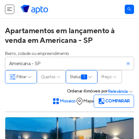
Apartamentos em lançamento à
venda em Americana - SP
Bairro, cidade ou empreendimento
Filtrar
Quartos
Status
1
Preço
Ordenar
4 imóveis
por
Relevância
Mosaico
Mapa
COMPARAR