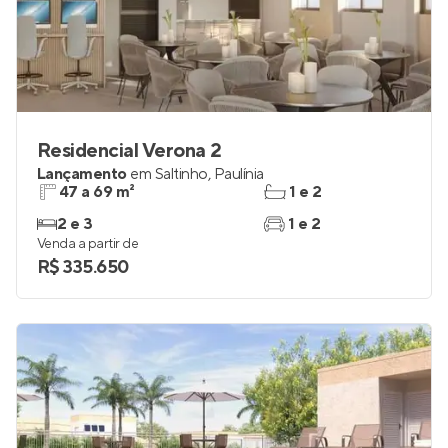
Residencial Verona 2
Lançamento
em
Saltinho
,
Paulínia
47 a 69 m²
1 e 2
2 e 3
1 e 2
Venda a partir de
R$ 335.650