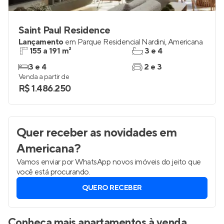
Saint Paul Residence
Lançamento
em
Parque Residencial Nardini
,
Americana
155 a 191 m²
3 e 4
3 e 4
2 e 3
Venda a partir de
R$ 1.486.250
Quer receber as novidades
em
Americana
?
Vamos enviar por WhatsApp novos imóveis do jeito que
você está procurando.
QUERO RECEBER
Conheça mais apartamentos à venda