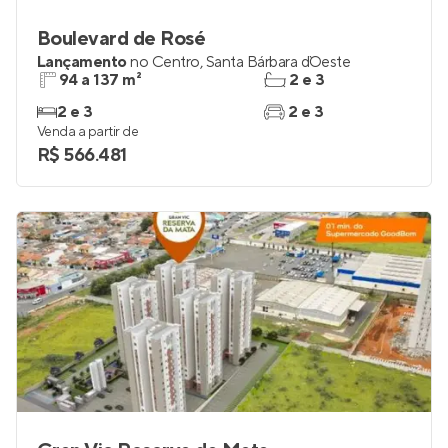
Boulevard de Rosé
Lançamento
no
Centro
,
Santa Bárbara d`Oeste
94 a 137 m²
2 e 3
2 e 3
2 e 3
Venda a partir de
R$ 566.481