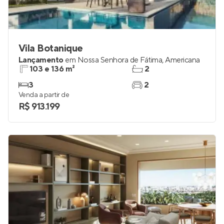
Vila Botanique
Lançamento
em
Nossa Senhora de Fátima
,
Americana
103 e 136 m²
2
3
2
Venda a partir de
R$ 913.199