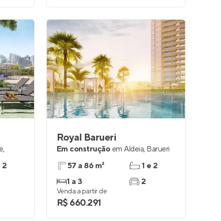
Royal Barueri
le
,
Em construção
em
Aldeia
,
Barueri
e 2
57 a 86 m²
1 e 2
1 a 3
2
Venda a partir de
R$ 660.291