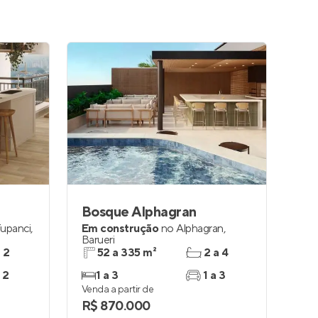
Bosque Alphagran
Tupanci
,
Em construção
no
Alphagran
,
Barueri
e 2
52 a 335 m²
2 a 4
 2
1 a 3
1 a 3
Venda a partir de
R$ 870.000