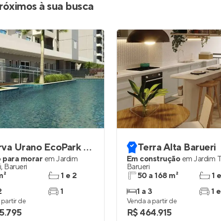
róximos à sua busca
Reserva Urano EcoPark Barueri
Terra Alta Barueri
 para morar
em
Jardim
Em construção
em
Jardim 
i
,
Barueri
Barueri
m²
1 e 2
50 a 168 m²
1 
2
1
1 a 3
1 e
partir de
Venda a partir de
5.795
R$ 464.915