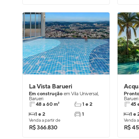
La Vista Barueri
Acqua
Em construção
em
Vila Universal
,
Pronto
Barueri
Barueri
48 a 60 m²
1 e 2
45 
1 e 2
1
1 e 
Venda a partir de
Venda a 
R$ 366.830
R$ 45