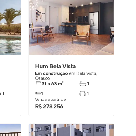
Hum Bela Vista
Em construção
em
Bela Vista
,
Osasco
31 a 63 m²
1
é 1
1
1
Venda a partir de
R$ 278.256