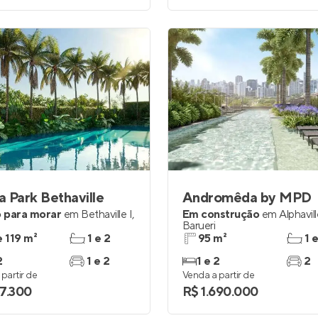
 Park Bethaville
Andromêda by MPD
 para morar
em
Bethaville I
,
Em construção
em
Alphavil
Barueri
e 119 m²
1 e 2
95 m²
1 
2
1 e 2
1 e 2
2
partir de
Venda a partir de
7.300
R$ 1.690.000