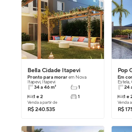
Bella Cidade Itapevi
Pop G
Pronto para morar
em
Nova
Em co
Itapevi
,
Itapevi
Estela
,
34 a 46 m²
1
24 
1 e 2
1
1 e 
Venda a partir de
Venda a 
R$ 240.535
R$ 17