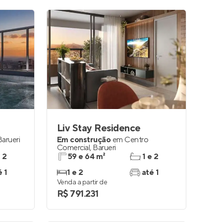
Liv Stay Residence
Barueri
Em construção
em
Centro
Comercial
,
Barueri
e 2
59 e 64 m²
1 e 2
é 1
1 e 2
até 1
Venda a partir de
R$ 791.231