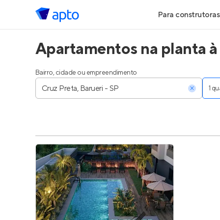
Para construtoras
Apartamentos na planta à 
Geração de Le
Geração de Vis
Bairro, cidade ou empreendimento
1 q
Geração de Ve
Maiores Const
Parcerias Imobi
Anunciar Imóve
Entrar no Pa