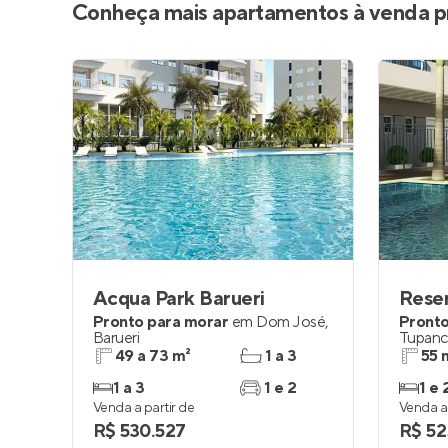
Conheça mais apartamentos à venda p
Acqua Park Barueri
Pronto para morar
em
Dom José
,
Pronto
Barueri
Tupanc
49 a 73 m²
1 a 3
55 
1 a 3
1 e 2
1 e 
Venda a partir de
Venda a 
R$ 530.527
R$ 52