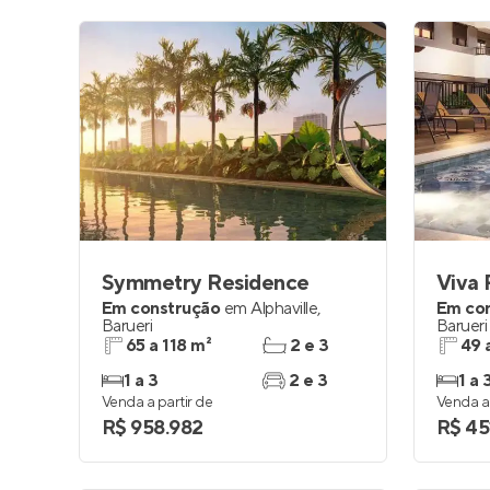
Symmetry Residence
Viva 
Em construção
em
Alphaville
,
Em co
Barueri
Barueri
65 a 118 m²
2 e 3
49 
1 a 3
2 e 3
1 a 
Venda a partir de
Venda a 
R$ 958.982
R$ 45