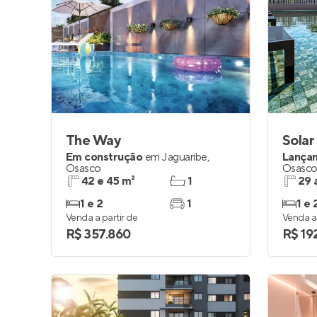
The Way
Solar
Em construção
em
Jaguaribe
,
Lança
Osasco
Osasc
42 e 45 m²
1
29 
1 e 2
1
1 e 
Venda a partir de
Venda a 
R$ 357.860
R$ 19