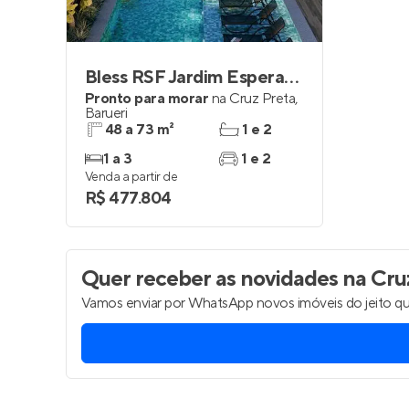
Bless RSF Jardim Esperança
Pronto para morar
na
Cruz Preta
,
Barueri
48 a 73 m²
1 e 2
1 a 3
1 e 2
Venda a partir de
R$ 477.804
Quer receber as novidades
na Cruz
Vamos enviar por WhatsApp novos imóveis do jeito qu