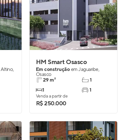
HM Smart Osasco
 Altino
,
Em construção
em
Jaguaribe
,
Osasco
29 m²
1
1
1
Venda a partir de
R$ 250.000