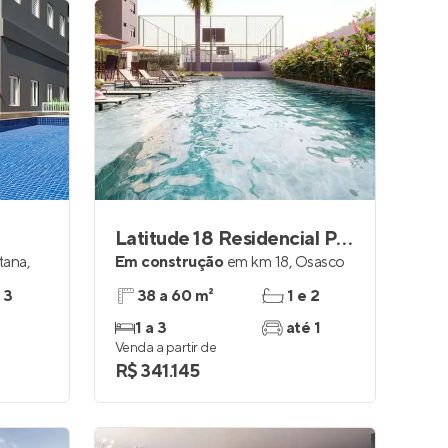
Latitude 18 Residencial Prime
tana
,
Em construção
em
km 18
,
Osasco
 3
38 a 60 m²
1 e 2
1 a 3
até 1
Venda a partir de
R$ 341.145