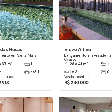
 das Rosas
Eleve Altino
mento
em
Santa Maria
,
Lançamento
em
Presidente
o
Osasco
a 37 m²
1
28 a 41 m²
1
2
até 1
1 e 2
0
partir de
Venda a partir de
2.918
R$ 240.000