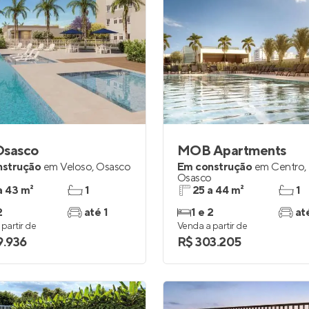
Osasco
MOB Apartments
nstrução
em
Veloso
,
Osasco
Em construção
em
Centro
,
Osasco
a 43 m²
1
25 a 44 m²
1
2
até 1
1 e 2
at
partir de
Venda a partir de
9.936
R$ 303.205