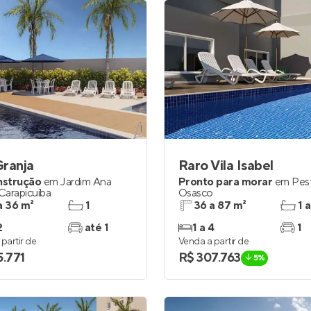
ranja
Raro Vila Isabel
nstrução
em
Jardim Ana
Pronto para morar
em
Pes
Carapicuíba
Osasco
a 36 m²
1
36 a 87 m²
1 a
2
até 1
1 a 4
1
partir de
Venda a partir de
5.771
R$ 307.763
5%