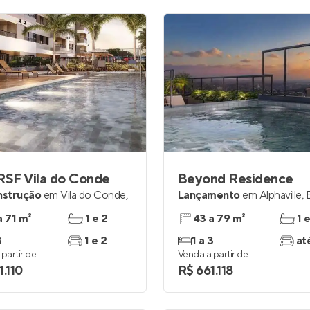
RSF Vila do Conde
Beyond Residence
nstrução
em
Vila do Conde
,
Lançamento
em
Alphaville
,
a 71 m²
1 e 2
43 a 79 m²
1 
3
1 e 2
1 a 3
at
partir de
Venda a partir de
1.110
R$ 661.118