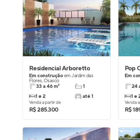
Residencial Arboretto
Pop 
Em construção
em
Jardim das
Em co
Flores
,
Osasco
33 a 46 m²
1
24 
1 e 2
até 1
1 e 
Venda a partir de
Venda a 
R$ 285.300
R$ 18