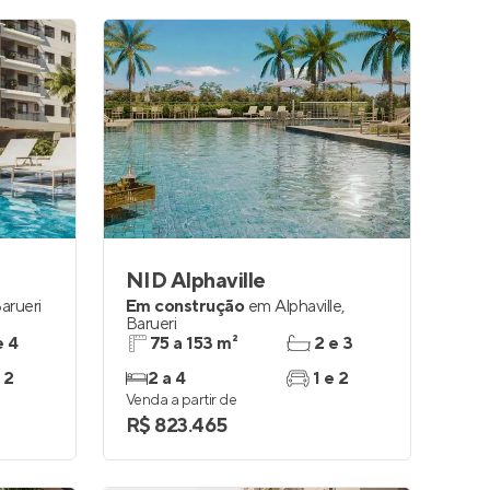
NID Alphaville
arueri
Em construção
em
Alphaville
,
Barueri
e 4
75 a 153 m²
2 e 3
 2
2 a 4
1 e 2
Venda a partir de
R$ 823.465