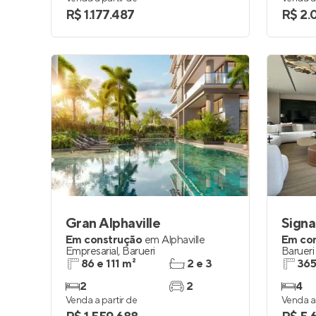
R$ 1.177.487
R$ 2.
Gran Alphaville
Signa
Em construção
em
Alphaville
Em co
Empresarial
,
Barueri
Barueri
86 e 111 m²
2 e 3
365
2
2
4
Venda a partir de
Venda a 