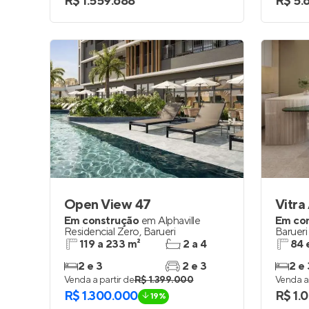
R$ 1.559.688
R$ 5.
Open View 47
Vitra
Em construção
em
Alphaville
Em co
Residencial Zero
,
Barueri
Barueri
119 a 233 m²
2 a 4
84 
2 e 3
2 e 3
2 e 
Venda a partir de
R$ 1.399.000
Venda a 
R$ 1.300.000
R$ 1.
19%