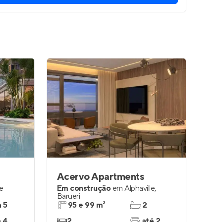
Acervo Apartments
le
Em construção
em
Alphaville
,
Barueri
a 5
95 e 99 m²
2
a 4
2
até 2