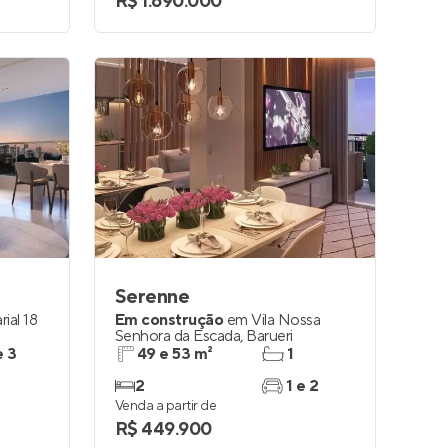
R$ 1.690.000
Serenne
ial 18
Em construção
em
Vila Nossa
Senhora da Escada
,
Barueri
e 3
49 e 53 m²
1
2
1 e 2
Venda a partir de
R$ 449.900