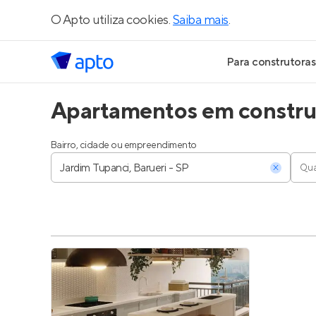
O Apto utiliza cookies.
Saiba mais
.
Para construtoras
Apartamentos em construç
Geração de Le
Geração de Vis
Bairro, cidade ou empreendimento
Qua
Geração de Ve
Maiores Const
Parcerias Imobi
Anunciar Imóve