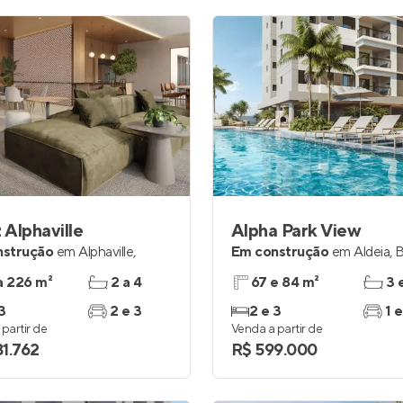
Alphaville
Alpha Park View
nstrução
em
Alphaville
,
Em construção
em
Aldeia
,
B
a 226 m²
2 a 4
67 e 84 m²
3 
3
2 e 3
2 e 3
1 e
partir de
Venda a partir de
81.762
R$ 599.000