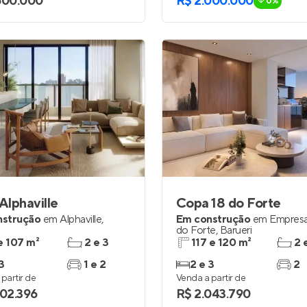
600.000
R$ 2.000.000
0%
 Alphaville
Copa 18 do Forte
nstrução
em
Alphaville
,
Em construção
em
Empresar
do Forte
,
Barueri
e 107 m²
2 e 3
117 e 120 m²
2 
3
1 e 2
2 e 3
2
partir de
Venda a partir de
002.396
R$ 2.043.790