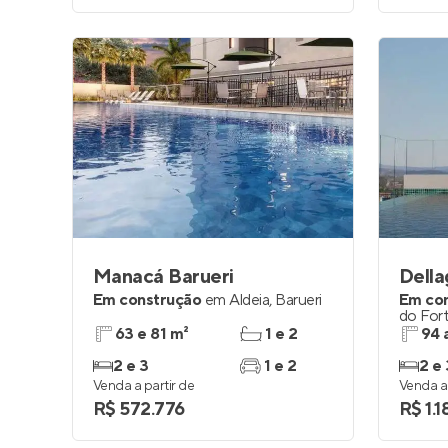
Manacá Barueri
Della
Em construção
em
Aldeia
,
Barueri
Em co
do For
63 e 81 m²
1 e 2
94 
2 e 3
1 e 2
2 e 
Venda a partir de
Venda a 
R$ 572.776
R$ 1.1