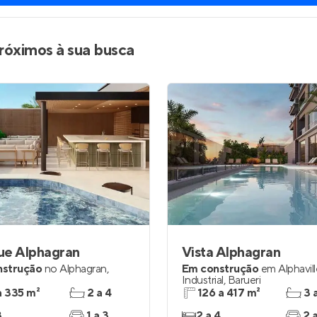
róximos à sua busca
ue Alphagran
Vista Alphagran
nstrução
no
Alphagran
,
Em construção
em
Alphavil
Industrial
,
Barueri
a 335 m²
2 a 4
126 a 417 m²
3 
3
1 a 3
2 a 4
2 