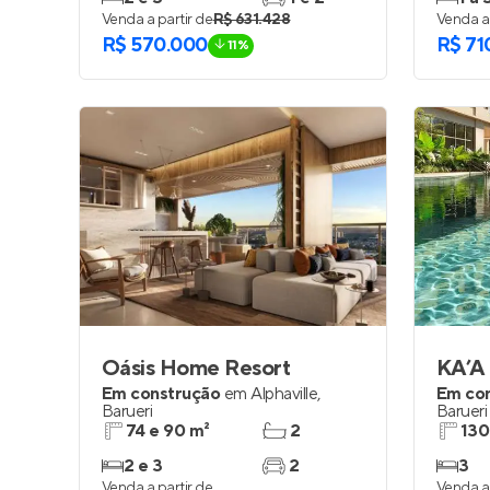
Venda a partir de
R$ 631.428
Venda a 
R$ 570.000
R$ 71
11%
Oásis Home Resort
KA’A
Em construção
em
Alphaville
,
Em co
Barueri
Barueri
74 e 90 m²
2
130
2 e 3
2
3
Venda a partir de
Venda a 