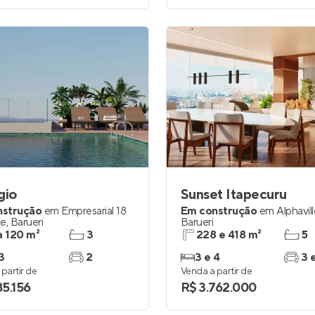
gio
Sunset Itapecuru
nstrução
em
Empresarial 18
Em construção
em
Alphavil
te
,
Barueri
Barueri
a 120 m²
3
228 e 418 m²
5
3
2
3 e 4
3 
partir de
Venda a partir de
85.156
R$ 3.762.000