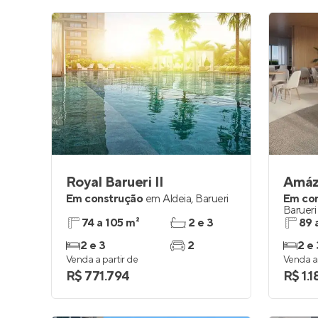
Royal Barueri II
Amáz 
Em construção
em
Aldeia
,
Barueri
Em co
Barueri
74 a 105 m²
2 e 3
89 
2 e 3
2
2 e 
Venda a partir de
Venda a 
R$ 771.794
R$ 1.1