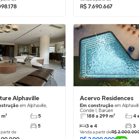
098.178
R$ 7.690.667
ture Alphaville
Acervo Residences
nstrução
em
Alphaville
,
Em construção
em
Alphavil
Conde I
,
Barueri
 m²
5
188 a 299 m²
4 
5
3 e 4
3
partir de
Venda a partir de
R$ 2.000.00