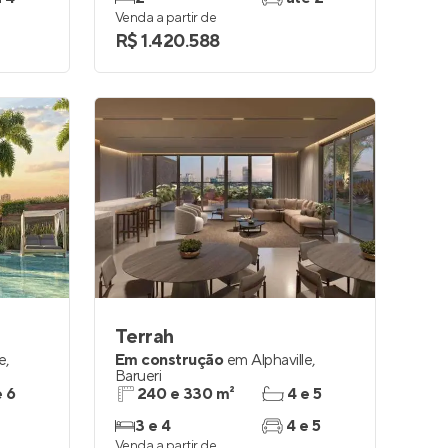
Venda a partir de
R$ 1.420.588
Terrah
le
,
Em construção
em
Alphaville
,
Barueri
e 6
240 e 330 m²
4 e 5
3 e 4
4 e 5
Venda a partir de