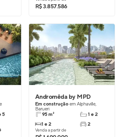
R$ 3.857.586
Andromêda by MPD
le
Em construção
em
Alphaville
,
Barueri
e 5
95 m²
1 e 2
1 e 2
2
0
Venda a partir de