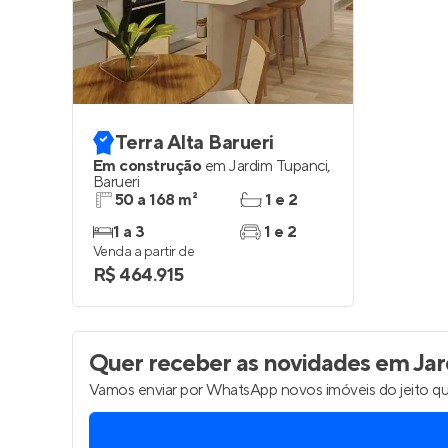
Entrar no Pa
Terra Alta Barueri
Em construção
em
Jardim Tupanci
,
Barueri
50 a 168 m²
1 e 2
1 a 3
1 e 2
Venda a partir de
R$ 464.915
Quer receber as novidades
em Jard
Vamos enviar por WhatsApp novos imóveis do jeito qu