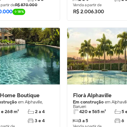
partir de
R$ 870.000
Venda a partir de
0.000
R$ 2.006.300
18%
 Home Boutique
Florà Alphaville
nstrução
em
Alphaville
,
Em construção
em
Alphavil
Barueri
 e 268 m²
2 a 4
420 e 565 m²
5 
3 e 4
3 a 5
6
partir de
Venda a partir de