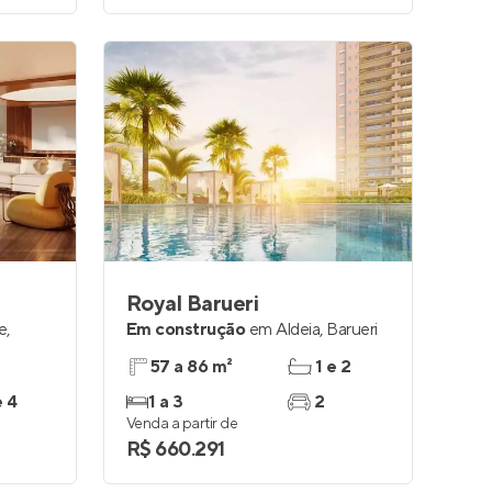
Royal Barueri
le
,
Em construção
em
Aldeia
,
Barueri
57 a 86 m²
1 e 2
e 4
1 a 3
2
Venda a partir de
R$ 660.291