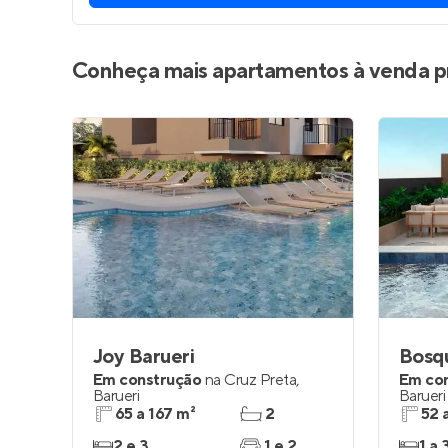
Conheça mais apartamentos à venda p
Joy Barueri
Bosq
Em construção
na
Cruz Preta
,
Em co
Barueri
Barueri
65 a 167 m²
2
52 
2 e 3
1 e 2
1 a 