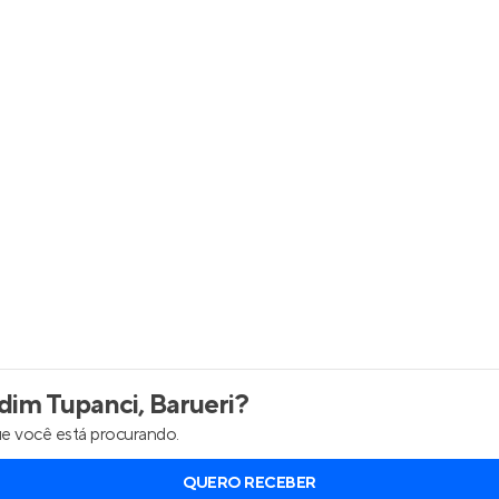
inel de Clientes
Entrar no Painel de Clientes
Entrar no Apto
im Tupanci, Barueri
?
e você está procurando.
QUERO RECEBER