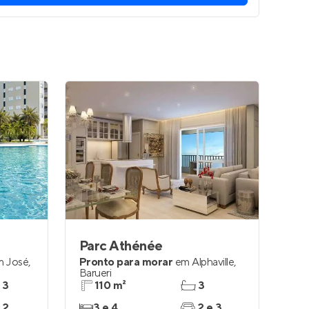
Parc Athénée
 José
,
Pronto para morar
em
Alphaville
,
Barueri
 3
110 m²
3
 2
3 e 4
2 e 3