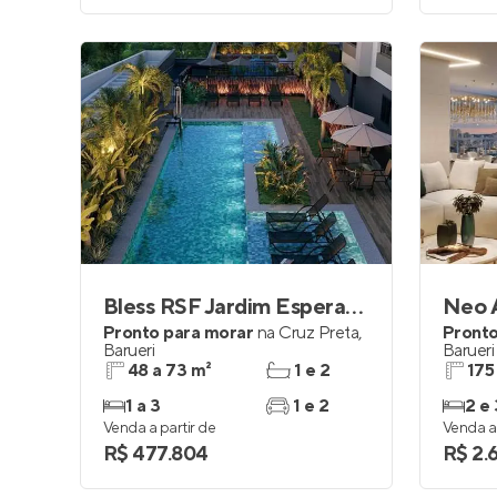
Bless RSF Jardim Esperança
Neo A
Pronto para morar
na
Cruz Preta
,
Pronto
Barueri
Barueri
48 a 73 m²
1 e 2
175
1 a 3
1 e 2
2 e 
Venda a partir de
Venda a 
R$ 477.804
R$ 2.