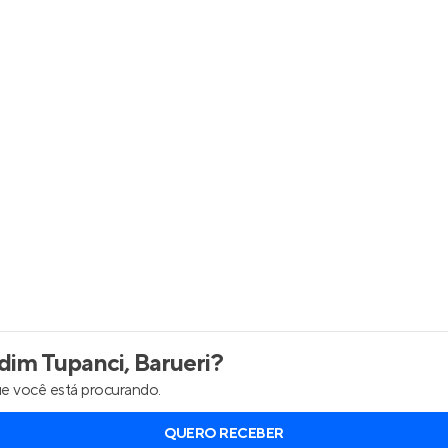
inel de Clientes
Entrar no Painel de Clientes
Entrar no Apto
im Tupanci, Barueri
?
e você está procurando.
QUERO RECEBER