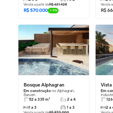
Venda a partir de
R$ 631.428
Venda a 
R$ 570.000
R$ 66
11%
Bosque Alphagran
Vista
Em construção
no
Alphagran
,
Em co
Barueri
Industri
52 a 335 m²
2 a 4
126
1 a 3
1 a 3
2 a 
Venda a partir de
R$ 870.000
Venda a 