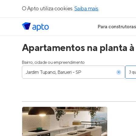
O Apto utiliza cookies.
Saiba mais
.
Para construtoras
Apartamentos na planta à 
Geração de Le
Geração de Vis
Bairro, cidade ou empreendimento
3 
Geração de Ve
Maiores Const
Parcerias Imobi
Anunciar Imóve