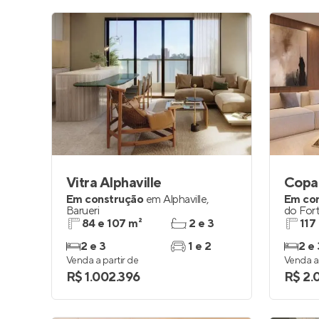
Vitra Alphaville
Copa 
Em construção
em
Alphaville
,
Em co
Barueri
do For
84 e 107 m²
2 e 3
117
2 e 3
1 e 2
2 e 
Venda a partir de
Venda a 
R$ 1.002.396
R$ 2.