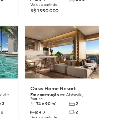
Venda a partir de
R$ 1.990.000
Oásis Home Resort
aville
Em construção
em
Alphaville
,
Barueri
e 3
74 e 90 m²
2
 2
2 e 3
2
Venda a partir de