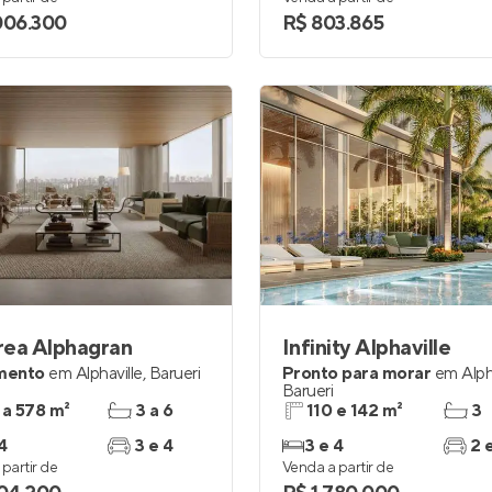
006.300
R$ 803.865
rea Alphagran
Infinity Alphaville
mento
em
Alphaville
,
Barueri
Pronto para morar
em
Alph
Barueri
 a 578 m²
3 a 6
110 e 142 m²
3
4
3 e 4
3 e 4
2 
partir de
Venda a partir de