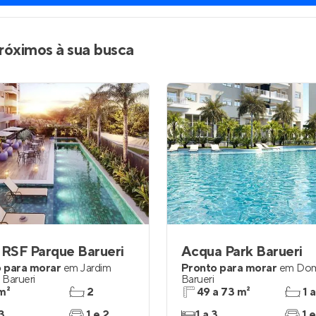
róximos à sua busca
 RSF Parque Barueri
Acqua Park Barueri
 para morar
em
Jardim
Pronto para morar
em
Dom
,
Barueri
Barueri
m²
2
49 a 73 m²
1 a
3
1 e 2
1 a 3
1 e