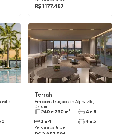
R$ 1.177.487
Terrah
aville
,
Em construção
em
Alphaville
,
Barueri
240 e 330 m²
4 e 5
e 3
3 e 4
4 e 5
Venda a partir de