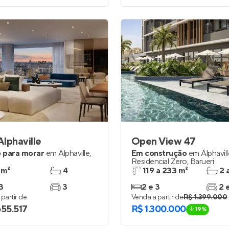
lphaville
Open View 47
 para morar
em
Alphaville
,
Em construção
em
Alphavil
Residencial Zero
,
Barueri
 m²
4
119 a 233 m²
2 
3
3
2 e 3
2 
partir de
Venda a partir de
R$ 1.399.000
655.517
R$ 1.300.000
19%