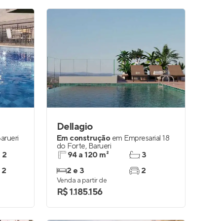
Dellagio
arueri
Em construção
em
Empresarial 18
do Forte
,
Barueri
e 2
94 a 120 m²
3
 2
2 e 3
2
Venda a partir de
R$ 1.185.156