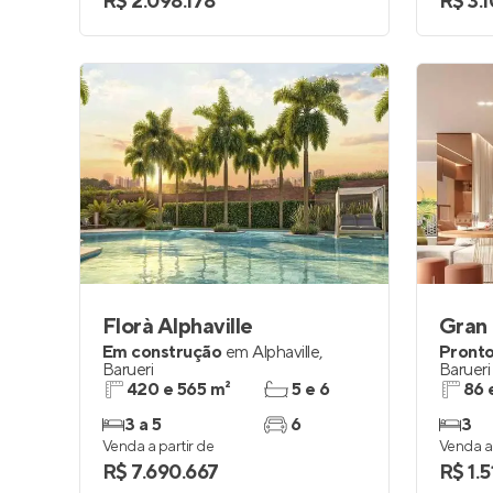
R$ 2.098.178
R$ 3.
Florà Alphaville
Gran
Em construção
em
Alphaville
,
Pronto
Barueri
Barueri
420 e 565 m²
5 e 6
86 
3 a 5
6
3
Venda a partir de
Venda a 
R$ 7.690.667
R$ 1.