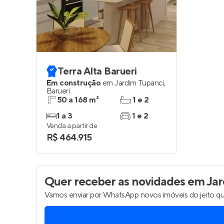
Entrar no Pa
Terra Alta Barueri
Em construção
em
Jardim Tupanci
,
Barueri
50 a 168 m²
1 e 2
1 a 3
1 e 2
Venda a partir de
R$ 464.915
Quer receber as novidades
em Jard
Vamos enviar por WhatsApp novos imóveis do jeito qu