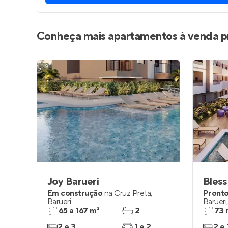
Conheça mais apartamentos à venda p
Joy Barueri
Bless
Em construção
na
Cruz Preta
,
Pronto
Barueri
Barueri
65 a 167 m²
2
73 
2 e 3
1 e 2
2 e 