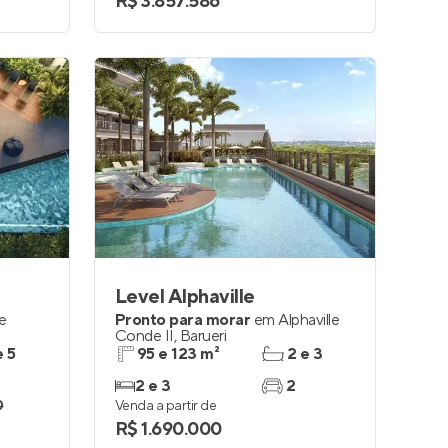
R$ 3.857.586
Level Alphaville
le
Pronto para morar
em
Alphaville
Conde II
,
Barueri
e 5
95 e 123 m²
2 e 3
2 e 3
2
0
Venda a partir de
R$ 1.690.000