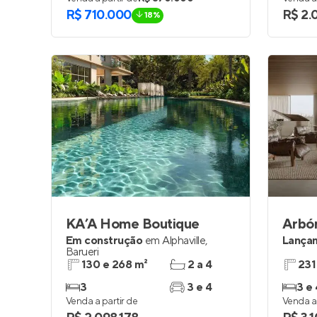
R$ 710.000
R$ 2.
18%
KA’A Home Boutique
Arbó
Em construção
em
Alphaville
,
Lança
Barueri
130 e 268 m²
2 a 4
231
3
3 e 4
3 e 
Venda a partir de
Venda a 