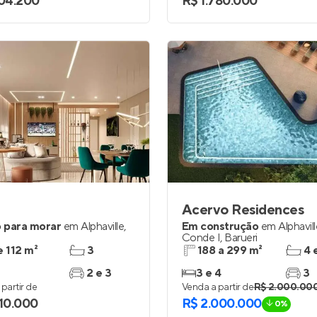
104.200
R$ 1.780.000
Acervo Residences
 para morar
em
Alphaville
,
Em construção
em
Alphavil
Conde I
,
Barueri
e 112 m²
3
188 a 299 m²
4 
2 e 3
3 e 4
3
partir de
Venda a partir de
R$ 2.000.00
510.000
R$ 2.000.000
0%