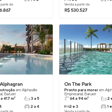
partir de
Venda a partir de
6.867
R$ 530.527
 Alphagran
On The Park
nstrução
em
Alphaville
Pronto para morar
em
Alph
al
,
Barueri
Empresarial
,
Barueri
 a 417 m²
3 a 5
64 a 94 m²
2 
4
2 a 4
2 e 3
1 e
partir de
Venda a partir de