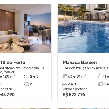
18 do Forte
Manacá Barueri
nstrução
em
Empresarial 18
Em construção
em
Aldeia
,
B
te
,
Barueri
 e 120 m²
2 e 3
63 e 81 m²
1 
3
2
2 e 3
1 e
partir de
Venda a partir de
043.790
R$ 572.776