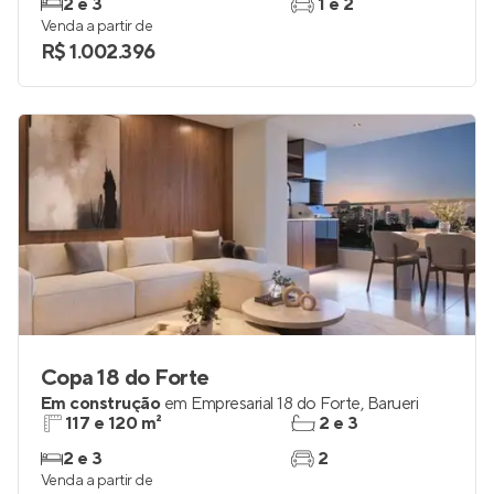
2 e 3
1 e 2
Venda a partir de
R$ 1.002.396
Copa 18 do Forte
Em construção
em
Empresarial 18 do Forte
,
Barueri
117 e 120 m²
2 e 3
2 e 3
2
Venda a partir de