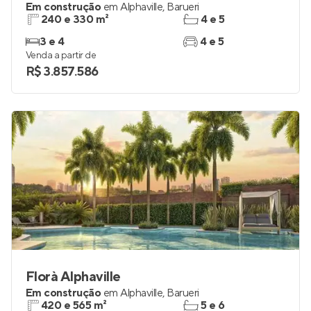
Em construção
em
Alphaville
,
Barueri
240 e 330 m²
4 e 5
3 e 4
4 e 5
Venda a partir de
R$ 3.857.586
Florà Alphaville
Em construção
em
Alphaville
,
Barueri
420 e 565 m²
5 e 6