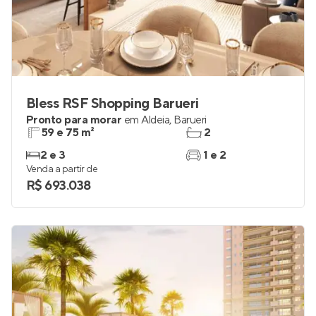
Bless RSF Shopping Barueri
Pronto para morar
em
Aldeia
,
Barueri
59 e 75 m²
2
2 e 3
1 e 2
Venda a partir de
R$ 693.038