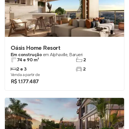
Oásis Home Resort
Em construção
em
Alphaville
,
Barueri
74 e 90 m²
2
2 e 3
2
Venda a partir de
R$ 1.177.487