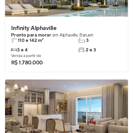
Infinity Alphaville
Pronto para morar
em
Alphaville
,
Barueri
110 e 142 m²
3
3 e 4
2 e 3
Venda a partir de
R$ 1.780.000