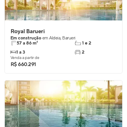
Royal Barueri
Em construção
em
Aldeia
,
Barueri
57 a 86 m²
1 e 2
1 a 3
2
Venda a partir de
R$ 660.291