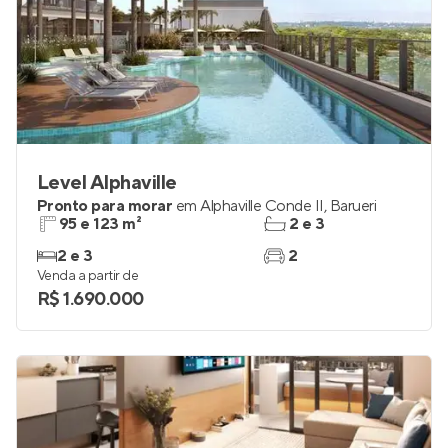
Level Alphaville
Pronto para morar
em
Alphaville Conde II
,
Barueri
95 e 123 m²
2 e 3
2 e 3
2
Venda a partir de
R$ 1.690.000