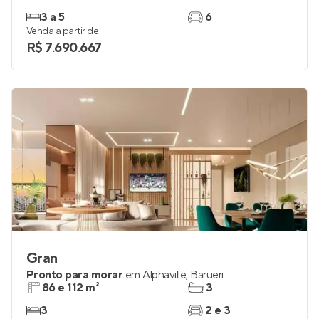
3 a 5
6
Venda a partir de
R$ 7.690.667
Gran
Pronto para morar
em
Alphaville
,
Barueri
86 e 112 m²
3
3
2 e 3