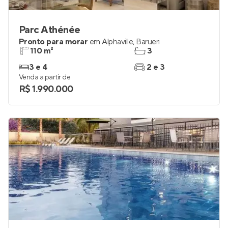
Parc Athénée
Pronto para morar
em
Alphaville
,
Barueri
110 m²
3
3 e 4
2 e 3
Venda a partir de
R$ 1.990.000