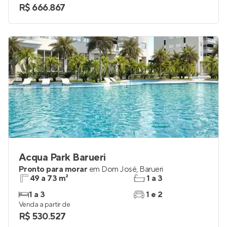
R$ 666.867
Acqua Park Barueri
Pronto para morar
em
Dom José
,
Barueri
49 a 73 m²
1 a 3
1 a 3
1 e 2
Venda a partir de
R$ 530.527