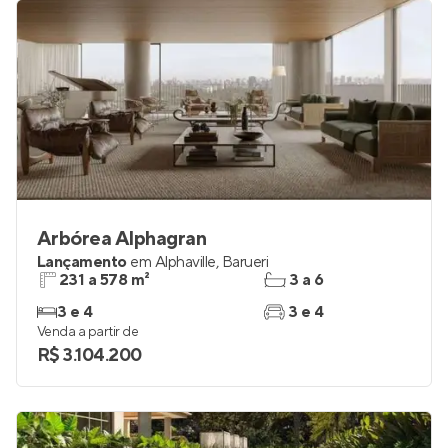
Arbórea Alphagran
Lançamento
em
Alphaville
,
Barueri
231 a 578 m²
3 a 6
3 e 4
3 e 4
Venda a partir de
R$ 3.104.200