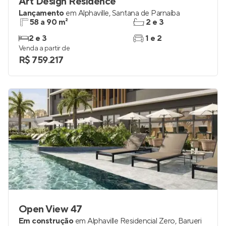
Art Design Residence
Lançamento
em
Alphaville
,
Santana de Parnaíba
58 a 90 m²
2 e 3
2 e 3
1 e 2
Venda a partir de
R$ 759.217
Open View 47
Em construção
em
Alphaville Residencial Zero
,
Barueri