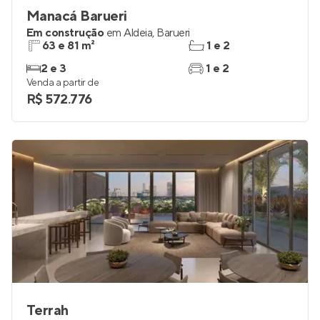
Manacá Barueri
Em construção
em
Aldeia
,
Barueri
63 e 81 m²
1 e 2
2 e 3
1 e 2
Venda a partir de
R$ 572.776
Terrah