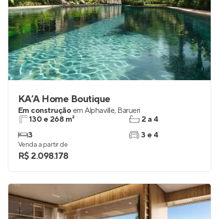
KA’A Home Boutique
Em construção
em
Alphaville
,
Barueri
130 e 268 m²
2 a 4
3
3 e 4
Venda a partir de
R$ 2.098.178