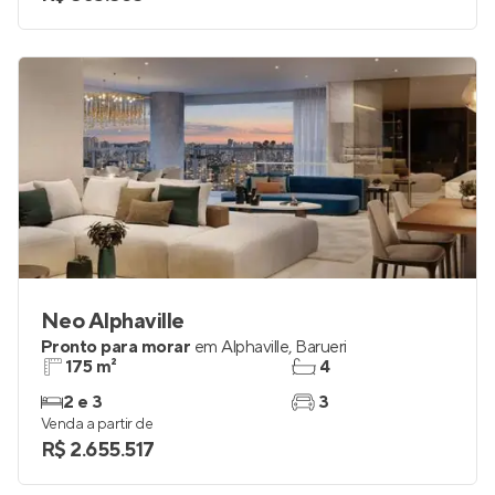
Neo Alphaville
Pronto para morar
em
Alphaville
,
Barueri
175 m²
4
2 e 3
3
Venda a partir de
R$ 2.655.517