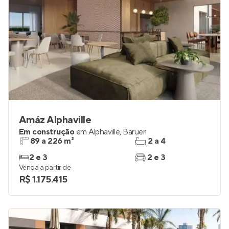
Amáz Alphaville
Em construção
em
Alphaville
,
Barueri
89 a 226 m²
2 a 4
2 e 3
2 e 3
Venda a partir de
R$ 1.175.415