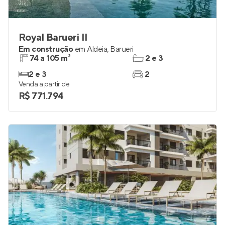
Royal Barueri II
Em construção
em
Aldeia
,
Barueri
74 a 105 m²
2 e 3
2 e 3
2
Venda a partir de
R$ 771.794