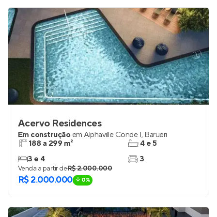
Acervo Residences
Em construção
em
Alphaville Conde I
,
Barueri
188 a 299 m²
4 e 5
3 e 4
3
Venda a partir de
R$ 2.000.000
R$ 2.000.000
0%