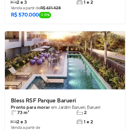
2 e 3
1 e 2
Venda a partir de
R$ 631.428
R$ 570.000
11%
Bless RSF Parque Barueri
Pronto para morar
em
Jardim Barueri
,
Barueri
73 m²
2
2 e 3
1 e 2
Venda a partir de