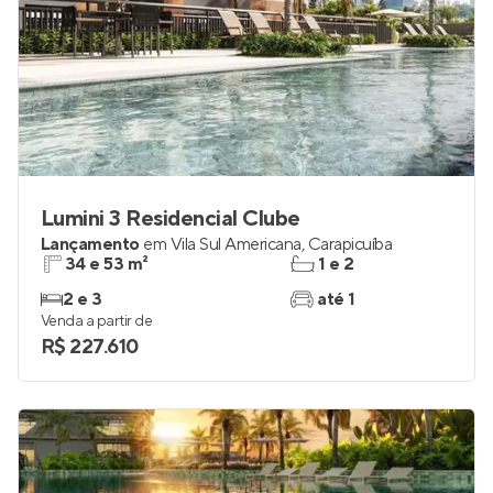
Lumini 3 Residencial Clube
Lançamento
em
Vila Sul Americana
,
Carapicuíba
34 e 53 m²
1 e 2
2 e 3
até 1
Venda a partir de
R$ 227.610