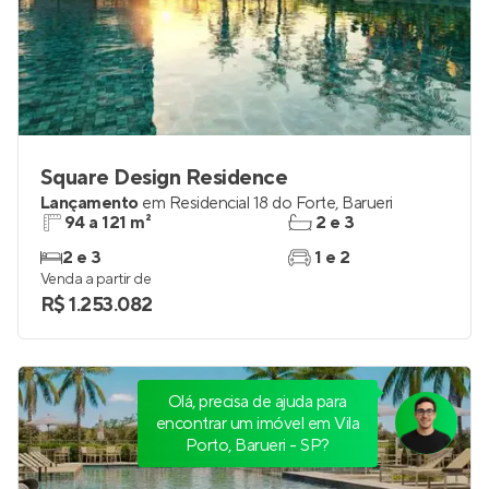
Square Design Residence
Lançamento
em
Residencial 18 do Forte
,
Barueri
94 a 121 m²
2 e 3
2 e 3
1 e 2
Venda a partir de
R$ 1.253.082
Olá, precisa de ajuda para
encontrar um imóvel em Vila
Porto, Barueri - SP?