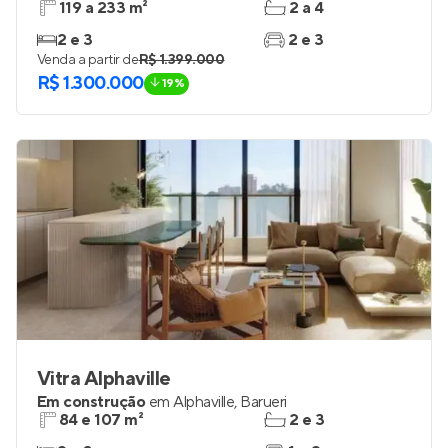
119 a 233 m²
2 a 4
2 e 3
2 e 3
Venda a partir de
R$ 1.399.000
R$ 1.300.000
19%
Vitra Alphaville
Em construção
em
Alphaville
,
Barueri
84 e 107 m²
2 e 3