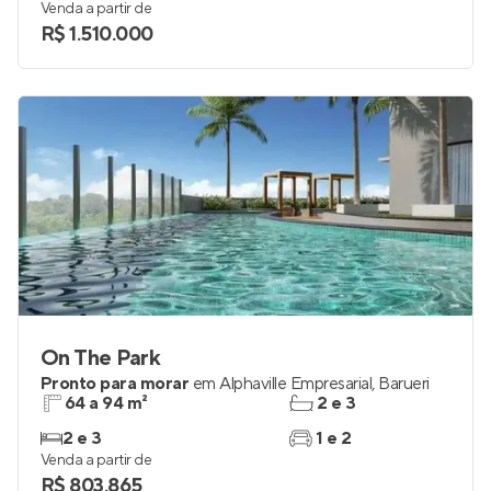
Venda a partir de
R$ 1.510.000
On The Park
Pronto para morar
em
Alphaville Empresarial
,
Barueri
64 a 94 m²
2 e 3
2 e 3
1 e 2
Venda a partir de
R$ 803.865