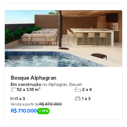
Bosque Alphagran
Em construção
no
Alphagran
,
Barueri
52 a 335 m²
2 a 4
1 a 3
1 a 3
Venda a partir de
R$ 870.000
R$ 710.000
18%