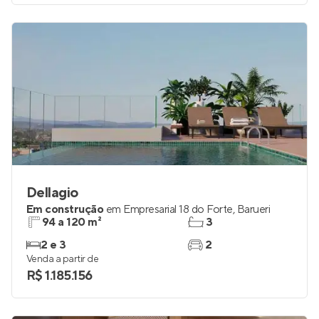
Dellagio
Em construção
em
Empresarial 18 do Forte
,
Barueri
94 a 120 m²
3
2 e 3
2
Venda a partir de
R$ 1.185.156