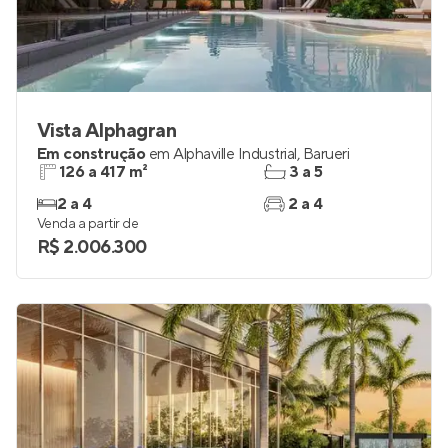
Vista Alphagran
Em construção
em
Alphaville Industrial
,
Barueri
126 a 417 m²
3 a 5
2 a 4
2 a 4
Venda a partir de
R$ 2.006.300