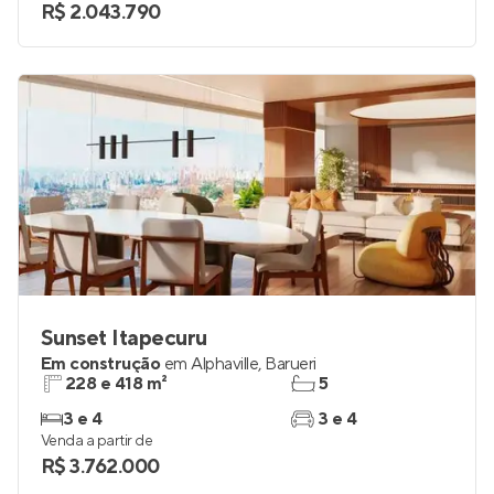
R$ 2.043.790
Sunset Itapecuru
Em construção
em
Alphaville
,
Barueri
228 e 418 m²
5
3 e 4
3 e 4
Venda a partir de
R$ 3.762.000