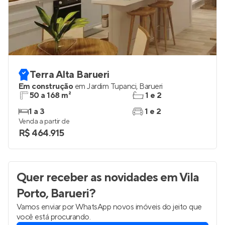
Terra Alta Barueri
Em construção
em
Jardim Tupanci
,
Barueri
50 a 168 m²
1 e 2
1 a 3
1 e 2
Venda a partir de
R$ 464.915
Quer receber as novidades
em Vila
Porto, Barueri
?
Vamos enviar por WhatsApp novos imóveis do jeito que
você está procurando.