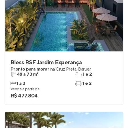
Bless RSF Jardim Esperança
Pronto para morar
na
Cruz Preta
,
Barueri
48 a 73 m²
1 e 2
1 a 3
1 e 2
Venda a partir de
R$ 477.804