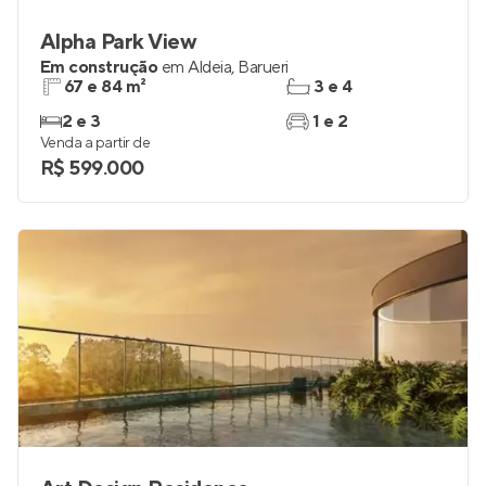
Alpha Park View
Em construção
em
Aldeia
,
Barueri
67 e 84 m²
3 e 4
2 e 3
1 e 2
Venda a partir de
R$ 599.000