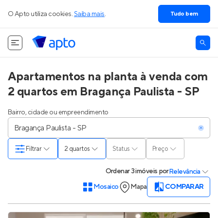
O Apto utiliza cookies.
Saiba mais
.
Tudo bem
Apartamentos na planta à venda com
2 quartos em Bragança Paulista - SP
Bairro, cidade ou empreendimento
Filtrar
2 quartos
Status
Preço
Ordenar
3 imóveis
por
Relevância
Mosaico
Mapa
COMPARAR