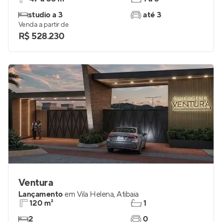
studio a 3
até 3
Venda a partir de
R$ 528.230
Ventura
Lançamento
em
Vila Helena
,
Atibaia
120 m²
1
2
0