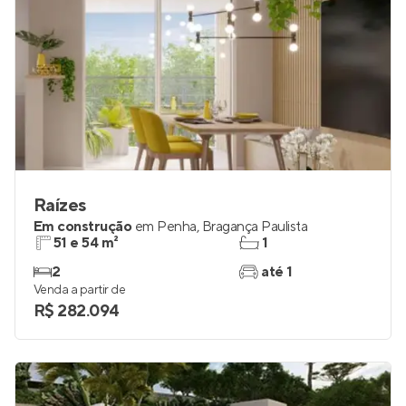
Raízes
Em construção
em
Penha
,
Bragança Paulista
51 e 54 m²
1
2
até 1
Venda a partir de
R$ 282.094