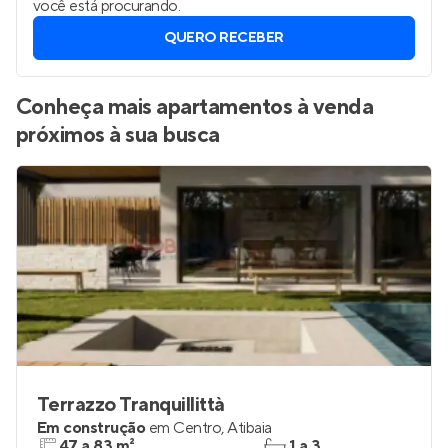
você está procurando.
QUERO RECEBER
Conheça mais apartamentos à venda
próximos à sua busca
Terrazzo Tranquillittà
Em construção
em
Centro
,
Atibaia
47 a 83 m²
1 a 3