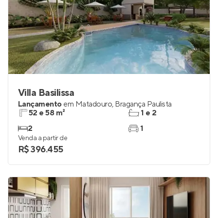
Villa Basilissa
Lançamento
em
Matadouro
,
Bragança Paulista
52 e 58 m²
1 e 2
2
1
Venda a partir de
R$ 396.455