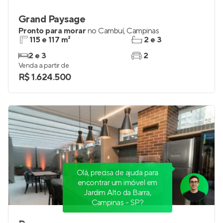
Grand Paysage
Pronto para morar
no
Cambuí
,
Campinas
115 e 117 m²
2 e 3
2 e 3
2
Venda a partir de
R$ 1.624.500
Olá, precisa de ajuda para
encontrar um imóvel em
Jardim Alto da Barra,
Campinas - SP?