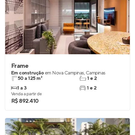
Frame
Em construção
em
Nova Campinas
,
Campinas
50 a 125 m²
1 e 2
1 a 3
1 e 2
Venda a partir de
R$ 892.410