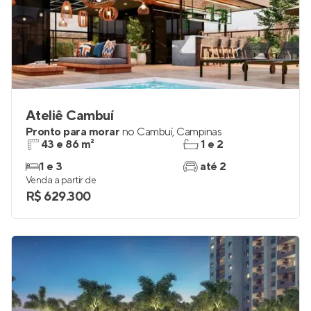
Ateliê Cambuí
Pronto para morar
no
Cambuí
,
Campinas
43 e 86 m²
1 e 2
1 e 3
até 2
Venda a partir de
R$ 629.300