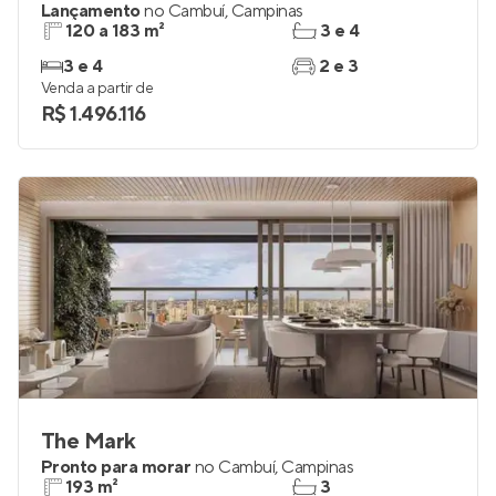
Lançamento
no
Cambuí
,
Campinas
120 a 183 m²
3 e 4
3 e 4
2 e 3
Venda a partir de
R$ 1.496.116
The Mark
Pronto para morar
no
Cambuí
,
Campinas
193 m²
3