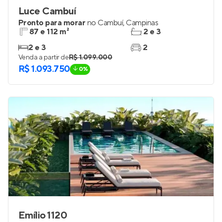
Luce Cambuí
Pronto para morar
no
Cambuí
,
Campinas
87 e 112 m²
2 e 3
2 e 3
2
Venda a partir de
R$ 1.099.000
R$ 1.093.750
0%
Emílio 1120