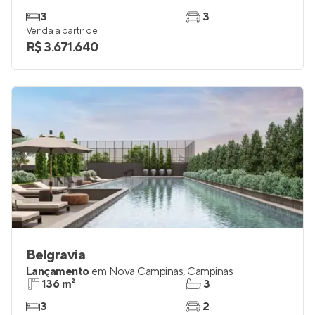
3
3
Venda a partir de
R$ 3.671.640
Belgravia
Lançamento
em
Nova Campinas
,
Campinas
136 m²
3
3
2