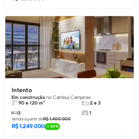
Intento
Em construção
no
Cambuí
,
Campinas
90 e 120 m²
2 e 3
3
1
Venda a partir de
R$ 1.400.000
R$ 1.249.000
20%