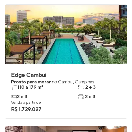
Edge Cambuí
Pronto para morar
no
Cambuí
,
Campinas
110 a 179 m²
2 e 3
2 e 3
2 e 3
Venda a partir de
R$ 1.729.027