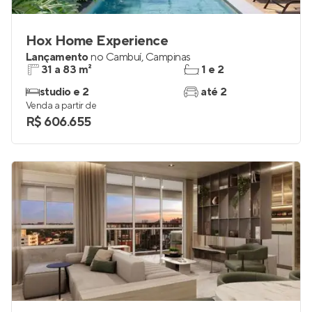
Hox Home Experience
Lançamento
no
Cambuí
,
Campinas
31 a 83 m²
1 e 2
studio e 2
até 2
Venda a partir de
R$ 606.655