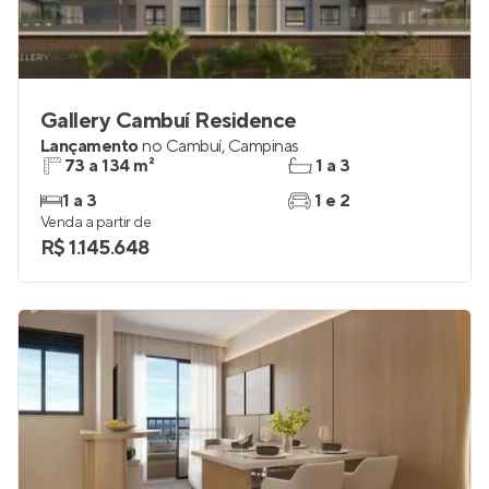
Gallery Cambuí Residence
Lançamento
no
Cambuí
,
Campinas
73 a 134 m²
1 a 3
1 a 3
1 e 2
Venda a partir de
R$ 1.145.648