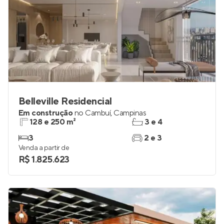
Belleville Residencial
Em construção
no
Cambuí
,
Campinas
128 e 250 m²
3 e 4
3
2 e 3
Venda a partir de
R$ 1.825.623