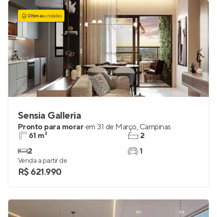
Últimas
unidades
Sensia Galleria
Pronto para morar
em
31 de Março
,
Campinas
61 m²
2
2
1
Venda a partir de
R$ 621.990