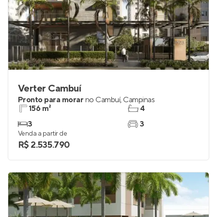
Verter Cambuí
Pronto para morar
no
Cambuí
,
Campinas
156 m²
4
3
3
Venda a partir de
R$ 2.535.790