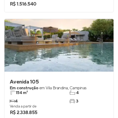
R$ 1.516.540
Avenida 105
Em construção
em
Vila Brandina
,
Campinas
154 m²
4
4
3
Venda a partir de
R$ 2.338.855