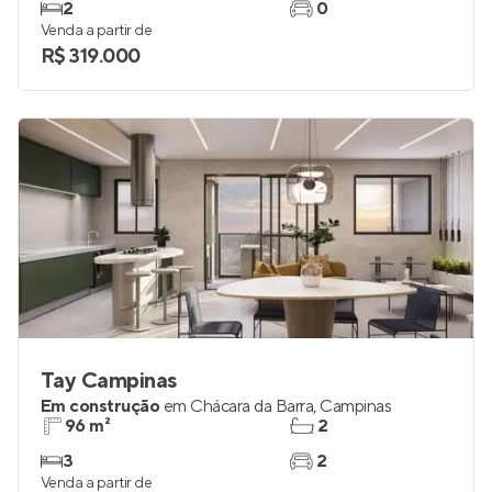
2
0
Venda a partir de
R$ 319.000
Tay Campinas
Em construção
em
Chácara da Barra
,
Campinas
96 m²
2
3
2
Venda a partir de