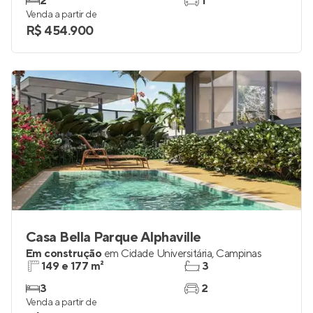
2
1
Venda a partir de
R$ 454.900
Casa Bella Parque Alphaville
Em construção
em
Cidade Universitária
,
Campinas
149 e 177 m²
3
3
2
Venda a partir de