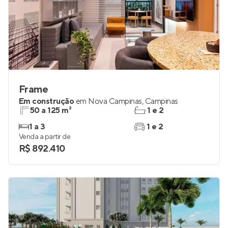
Frame
Em construção
em
Nova Campinas
,
Campinas
50 a 125 m²
1 e 2
1 a 3
1 e 2
Venda a partir de
R$ 892.410