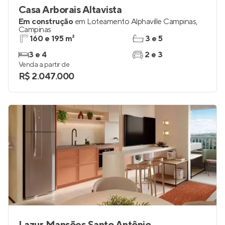
Casa Arborais Altavista
Em construção
em
Loteamento Alphaville Campinas
,
Campinas
160 e 195 m²
3 e 5
3 e 4
2 e 3
Venda a partir de
R$ 2.047.000