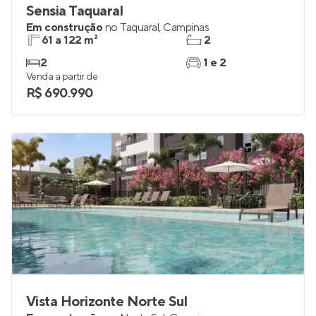
Sensia Taquaral
Em construção
no
Taquaral
,
Campinas
61 a 122 m²
2
2
1 e 2
Venda a partir de
R$ 690.990
Vista Horizonte Norte Sul