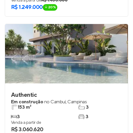
Venda a partir de
R$ 1.400.000
R$ 1.249.000
20%
Authentic
Em construção
no
Cambuí
,
Campinas
153 m²
3
3
3
Venda a partir de
R$ 3.060.620