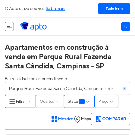
O Apto utiliza cookies.
Saiba mais
.
Tudo bem
Apartamentos em construção à
venda em Parque Rural Fazenda
Santa Cândida, Campinas - SP
Bairro, cidade ou empreendimento
Filtrar
Quartos
Status
1
Preço
Mosaico
Mapa
COMPARAR