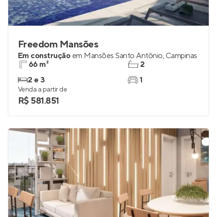
Freedom Mansões
Em construção
em
Mansões Santo Antônio
,
Campinas
66 m²
2
2 e 3
1
Venda a partir de
R$ 581.851