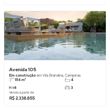
Avenida 105
Em construção
em
Vila Brandina
,
Campinas
154 m²
4
4
3
Venda a partir de
R$ 2.338.855