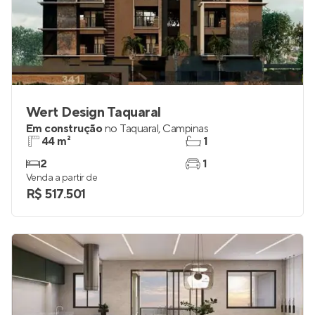
Wert Design Taquaral
Em construção
no
Taquaral
,
Campinas
44 m²
1
2
1
Venda a partir de
R$ 517.501