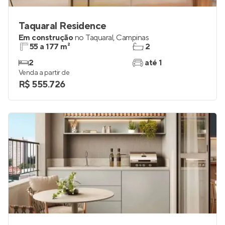
Taquaral Residence
Em construção
no
Taquaral
,
Campinas
55 a 177 m²
2
2
até 1
Venda a partir de
R$ 555.726