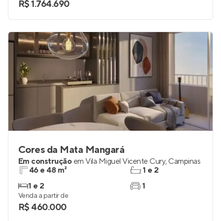
R$ 1.764.690
Cores da Mata Mangará
Em construção
em
Vila Miguel Vicente Cury
,
Campinas
46 e 48 m²
1 e 2
1 e 2
1
Venda a partir de
R$ 460.000