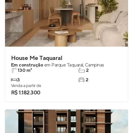
House Me Taquaral
Em construção
em
Parque Taquaral
,
Campinas
130 m²
2
3
2
Venda a partir de
R$ 1.182.300