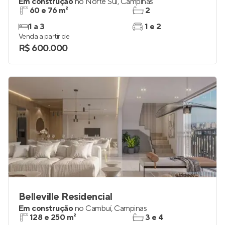
Em construção
no
Norte Sul
,
Campinas
60 e 76 m²
2
1 a 3
1 e 2
Venda a partir de
R$ 600.000
Belleville Residencial
Em construção
no
Cambuí
,
Campinas
128 e 250 m²
3 e 4