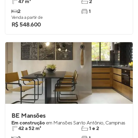
47 m²
2
2
1
Venda a partir de
R$ 548.600
BE Mansões
Em construção
em
Mansões Santo Antônio
,
Campinas
42 a 52 m²
1 e 2