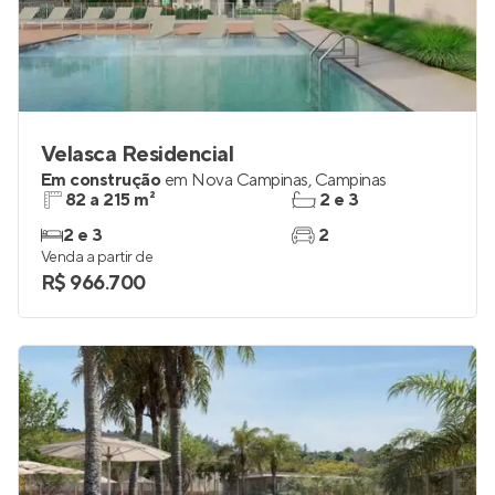
Velasca Residencial
Em construção
em
Nova Campinas
,
Campinas
82 a 215 m²
2 e 3
2 e 3
2
Venda a partir de
R$ 966.700