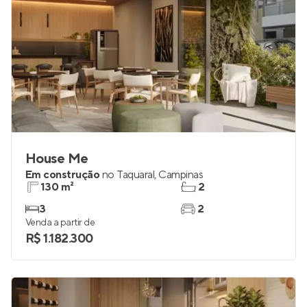
House Me
Em construção
no
Taquaral
,
Campinas
130 m²
2
3
2
Venda a partir de
R$ 1.182.300