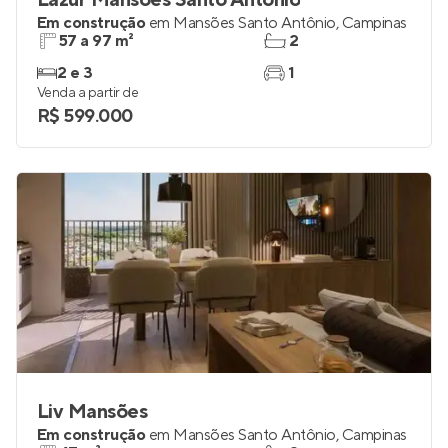
Lazur Mansões Santo Antônio
Em construção
em
Mansões Santo Antônio
,
Campinas
57 a 97 m²
2
2 e 3
1
Venda a partir de
R$ 599.000
Liv Mansões
Em construção
em
Mansões Santo Antônio
,
Campinas