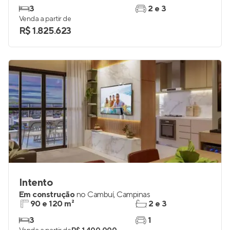
3
2 e 3
Venda a partir de
R$ 1.825.623
Intento
Em construção
no
Cambuí
,
Campinas
90 e 120 m²
2 e 3
3
1