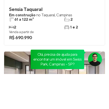
Sensia Taquaral
Em construção
no
Taquaral
,
Campinas
61 a 122 m²
2
2
1 e 2
Venda a partir de
R$ 690.990
Olá, precisa de ajuda para
encontrar um imóvel em Swiss
Park, Campinas - SP?