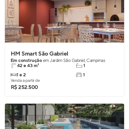
HM Smart São Gabriel
Em construção
em
Jardim São Gabriel
,
Campinas
42 e 43 m²
1
1 e 2
1
Venda a partir de
R$ 252.500