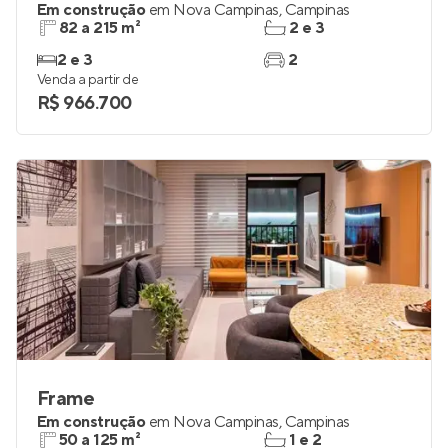
Em construção
em
Nova Campinas
,
Campinas
82 a 215 m²
2 e 3
2 e 3
2
Venda a partir de
R$ 966.700
Frame
Em construção
em
Nova Campinas
,
Campinas
50 a 125 m²
1 e 2