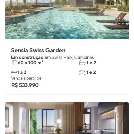
Sensia Swiss Garden
Em construção
em
Swiss Park
,
Campinas
60 a 100 m²
1 e 2
1 a 3
1 e 2
Venda a partir de
R$ 533.990