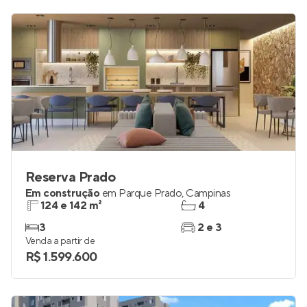
Reserva Prado
Em construção
em
Parque Prado
,
Campinas
124 e 142 m²
4
3
2 e 3
Venda a partir de
R$ 1.599.600