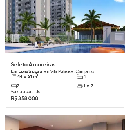
Seleto Amoreiras
Em construção
em
Vila Palácios
,
Campinas
44 e 61 m²
1
2
1 e 2
Venda a partir de
R$ 358.000