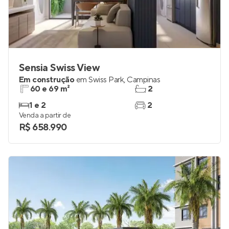
Sensia Swiss View
Em construção
em
Swiss Park
,
Campinas
60 e 69 m²
2
1 e 2
2
Venda a partir de
R$ 658.990