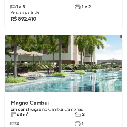
1 a 3
1 e 2
Venda a partir de
R$ 892.410
Magno Cambuí
Em construção
no
Cambuí
,
Campinas
68 m²
2
2
1