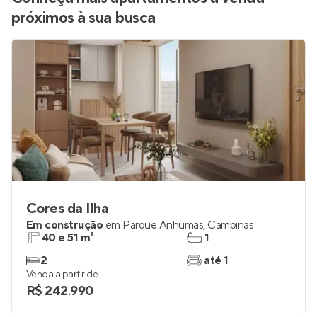
próximos à sua busca
Cores da Ilha
Em construção
em
Parque Anhumas
,
Campinas
40 e 51 m²
1
2
até 1
Venda a partir de
R$ 242.990