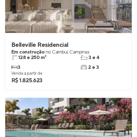
Belleville Residencial
Em construção
no
Cambuí
,
Campinas
128 e 250 m²
3 e 4
3
2 e 3
Venda a partir de
R$ 1.825.623