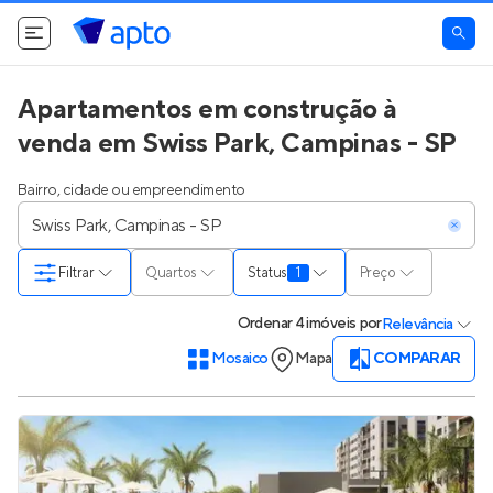
Apartamentos em construção à
venda em Swiss Park, Campinas - SP
Bairro, cidade ou empreendimento
Filtrar
Quartos
Status
1
Preço
Ordenar
4 imóveis
por
Relevância
Mosaico
Mapa
COMPARAR