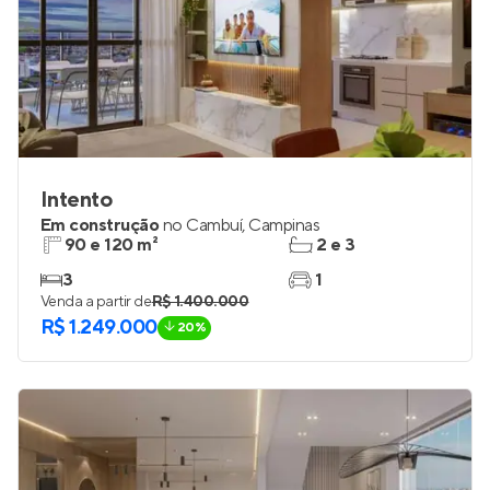
Intento
Em construção
no
Cambuí
,
Campinas
90 e 120 m²
2 e 3
3
1
Venda a partir de
R$ 1.400.000
R$ 1.249.000
20%