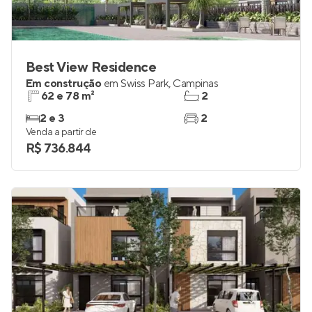
Best View Residence
Em construção
em
Swiss Park
,
Campinas
62 e 78 m²
2
2 e 3
2
Venda a partir de
R$ 736.844