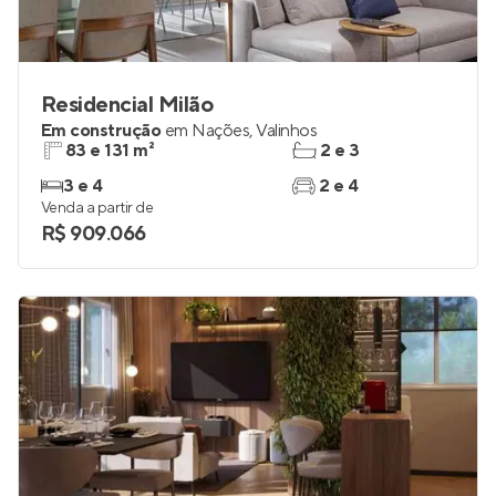
Residencial Milão
Em construção
em
Nações
,
Valinhos
83 e 131 m²
2 e 3
3 e 4
2 e 4
Venda a partir de
R$ 909.066