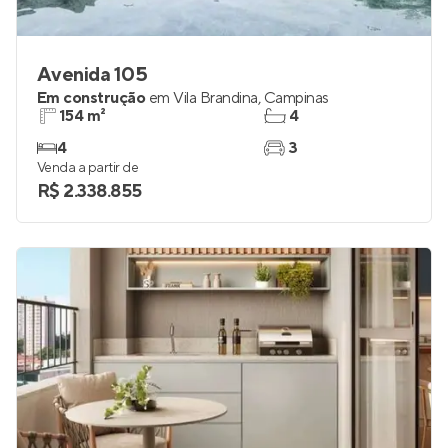
Avenida 105
Em construção
em
Vila Brandina
,
Campinas
154 m²
4
4
3
Venda a partir de
R$ 2.338.855