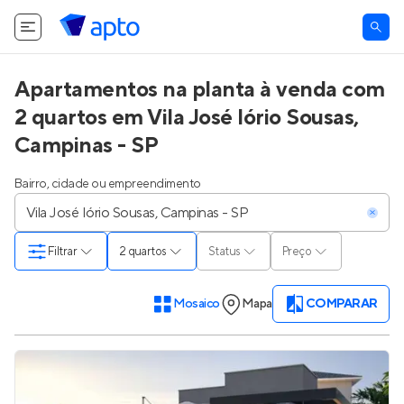
Apartamentos na planta à venda com
2 quartos em Vila José Iório Sousas,
Campinas - SP
Bairro, cidade ou empreendimento
Filtrar
2 quartos
Status
Preço
Mosaico
Mapa
COMPARAR