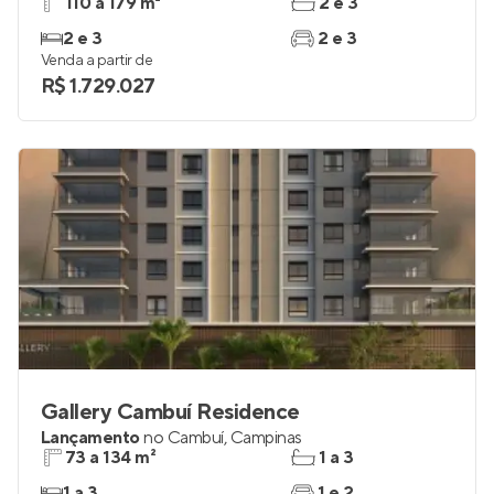
110 a 179 m²
2 e 3
2 e 3
2 e 3
Venda a partir de
R$ 1.729.027
Gallery Cambuí Residence
Lançamento
no
Cambuí
,
Campinas
73 a 134 m²
1 a 3
1 a 3
1 e 2