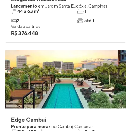
Lançamento
em
Jardim Santa Eudóxia
,
Campinas
44 a 63 m²
1
2
até 1
Venda a partir de
R$ 376.448
Edge Cambuí
Pronto para morar
no
Cambuí
,
Campinas