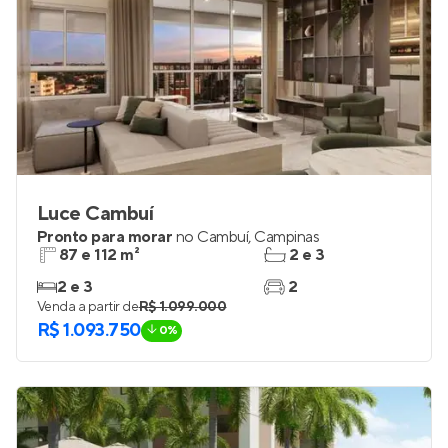
Luce Cambuí
Pronto para morar
no
Cambuí
,
Campinas
87 e 112 m²
2 e 3
2 e 3
2
Venda a partir de
R$ 1.099.000
R$ 1.093.750
0%