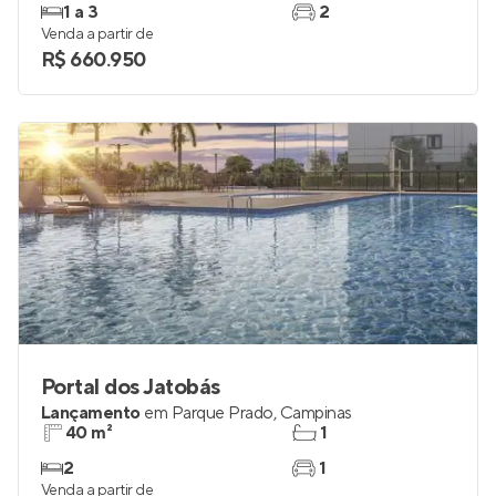
1 a 3
2
Venda a partir de
R$ 660.950
Portal dos Jatobás
Lançamento
em
Parque Prado
,
Campinas
40 m²
1
2
1
Venda a partir de