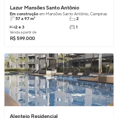
Lazur Mansões Santo Antônio
Em construção
em
Mansões Santo Antônio
,
Campinas
57 a 97 m²
2
2 e 3
1
Venda a partir de
R$ 599.000
Alentejo Residencial