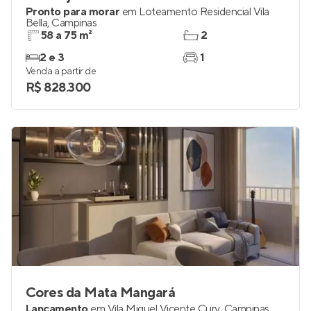
Pronto para morar
em
Loteamento Residencial Vila
Bella
,
Campinas
58 a 75 m²
2
2 e 3
1
Venda a partir de
R$ 828.300
Cores da Mata Mangará
Lançamento
em
Vila Miguel Vicente Cury
,
Campinas