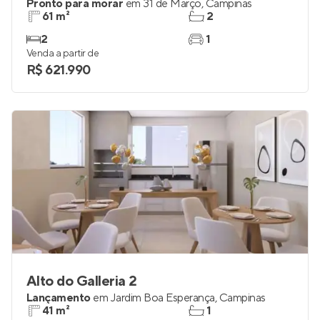
Pronto para morar
em
31 de Março
,
Campinas
61 m²
2
2
1
Venda a partir de
R$ 621.990
Alto do Galleria 2
Lançamento
em
Jardim Boa Esperança
,
Campinas
41 m²
1