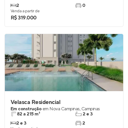
2
0
Venda a partir de
R$ 319.000
Velasca Residencial
Em construção
em
Nova Campinas
,
Campinas
82 a 215 m²
2 e 3
2 e 3
2