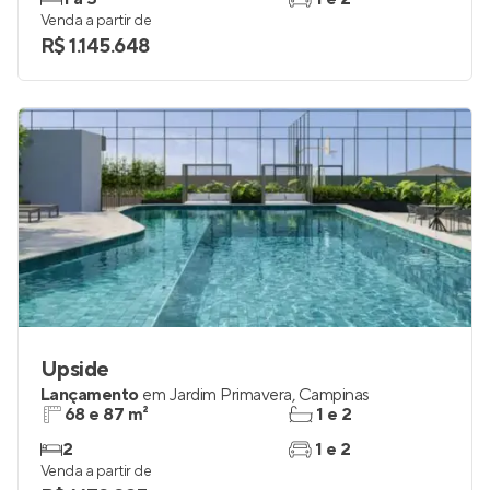
Venda a partir de
R$ 1.145.648
Upside
Lançamento
em
Jardim Primavera
,
Campinas
68 e 87 m²
1 e 2
2
1 e 2
Venda a partir de