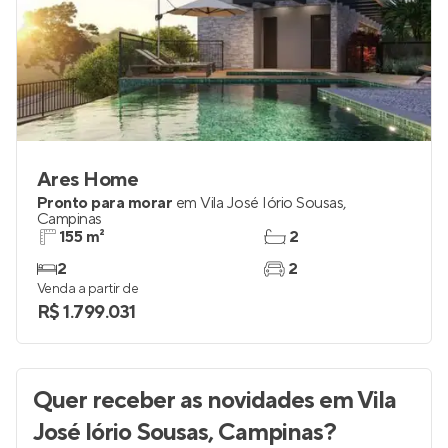
Ares Home
Pronto para morar
em
Vila José Iório Sousas
,
Campinas
155 m²
2
2
2
Venda a partir de
R$ 1.799.031
Quer receber as novidades
em Vila
José Iório Sousas, Campinas
?