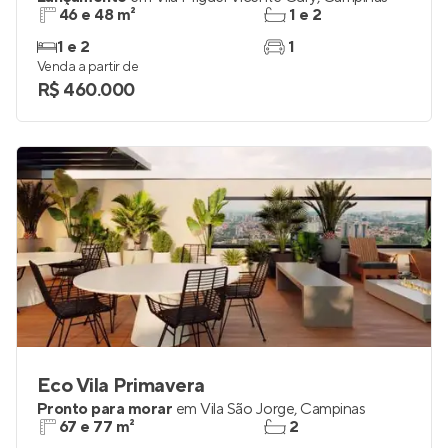
46 e 48 m²
1 e 2
1 e 2
1
Venda a partir de
R$ 460.000
Eco Vila Primavera
Pronto para morar
em
Vila São Jorge
,
Campinas
67 e 77 m²
2