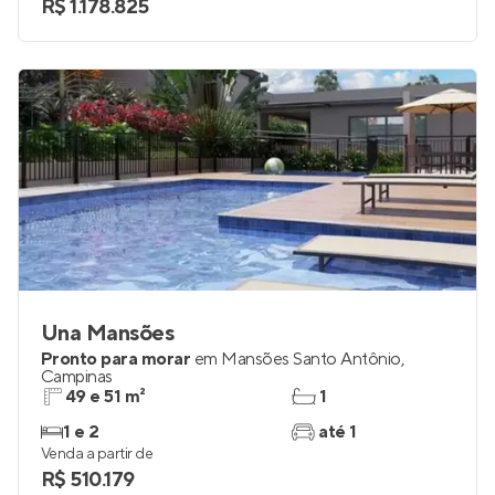
R$ 1.178.825
Una Mansões
Pronto para morar
em
Mansões Santo Antônio
,
Campinas
49 e 51 m²
1
1 e 2
até 1
Venda a partir de
R$ 510.179