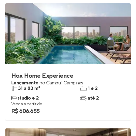
Hox Home Experience
Lançamento
no
Cambuí
,
Campinas
31 a 83 m²
1 e 2
studio e 2
até 2
Venda a partir de
R$ 606.655