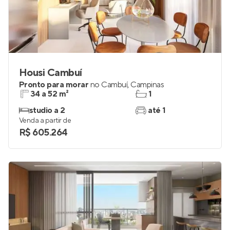
Housi Cambuí
Pronto para morar
no
Cambuí
,
Campinas
34 a 52 m²
1
studio a 2
até 1
Venda a partir de
R$ 605.264