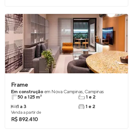
Frame
Em construção
em
Nova Campinas
,
Campinas
50 a 125 m²
1 e 2
1 a 3
1 e 2
Venda a partir de
R$ 892.410