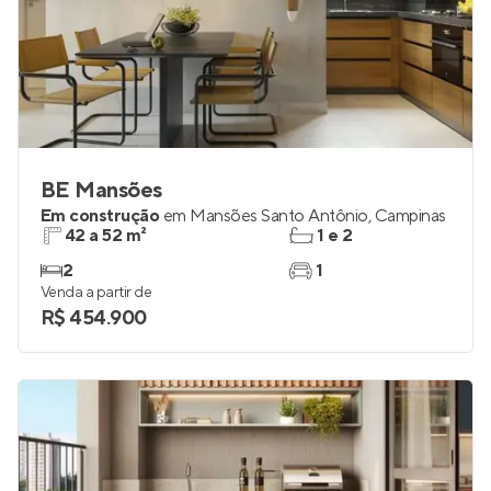
BE Mansões
Em construção
em
Mansões Santo Antônio
,
Campinas
42 a 52 m²
1 e 2
2
1
Venda a partir de
R$ 454.900