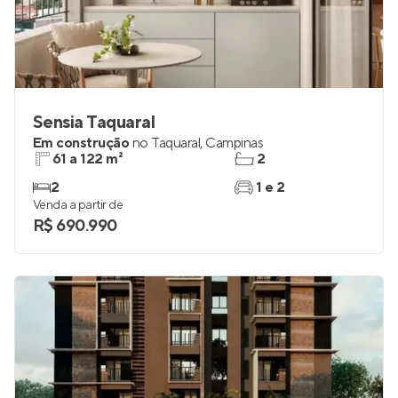
Sensia Taquaral
Em construção
no
Taquaral
,
Campinas
61 a 122 m²
2
2
1 e 2
Venda a partir de
R$ 690.990