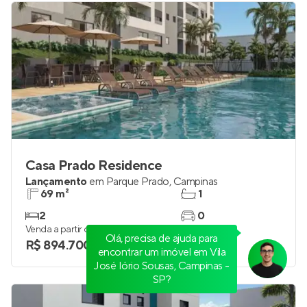
Casa Prado Residence
Lançamento
em
Parque Prado
,
Campinas
69 m²
1
2
0
Venda a partir de
Olá, precisa de ajuda para
R$ 894.700
encontrar um imóvel em Vila
José Iório Sousas, Campinas -
SP?