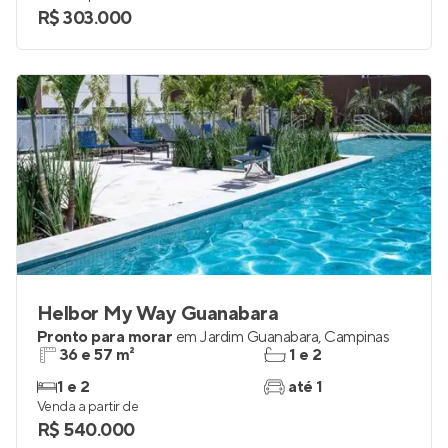
R$ 303.000
Helbor My Way Guanabara
Pronto para morar
em
Jardim Guanabara
,
Campinas
36 e 57 m²
1 e 2
1 e 2
até 1
Venda a partir de
R$ 540.000