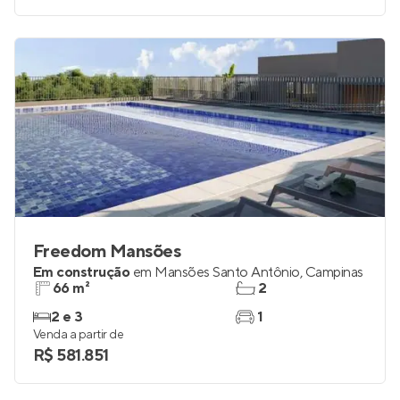
Freedom Mansões
Em construção
em
Mansões Santo Antônio
,
Campinas
66 m²
2
2 e 3
1
Venda a partir de
R$ 581.851