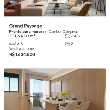
Grand Paysage
Pronto para morar
no
Cambuí
,
Campinas
115 e 117 m²
2 e 3
2 e 3
2
Venda a partir de
R$ 1.624.500