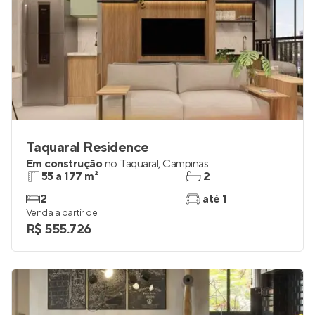
Taquaral Residence
Em construção
no
Taquaral
,
Campinas
55 a 177 m²
2
2
até 1
Venda a partir de
R$ 555.726