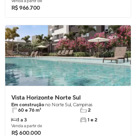
Venda a partir de
R$ 966.700
Vista Horizonte Norte Sul
Em construção
no
Norte Sul
,
Campinas
60 e 76 m²
2
1 a 3
1 e 2
Venda a partir de
R$ 600.000