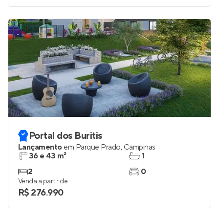
Portal dos Buritis
Lançamento
em
Parque Prado
,
Campinas
36 e 43 m²
1
2
0
Venda a partir de
R$ 276.990