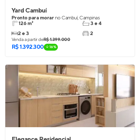
Yard Cambuí
Pronto para morar
no
Cambuí
,
Campinas
126 m²
3 e 4
2 e 3
2
Venda a partir de
R$ 1.399.000
R$ 1.392.300
16%
Elegance Residencial