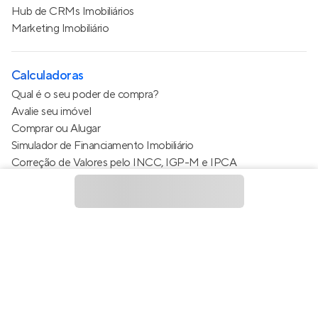
Hub de CRMs Imobiliários
Marketing Imobiliário
Calculadoras
Qual é o seu poder de compra?
Avalie seu imóvel
Comprar ou Alugar
Simulador de Financiamento Imobiliário
Correção de Valores pelo INCC, IGP-M e IPCA
Estimativa de valor do condomínio
Calculo do metro quadrado (m²)
Política de Privacidade
Termos de Serviço
Termos de Uso
© 2015 - 2026
Apto Tecnologia Ltda.
Todos os direitos
reservados