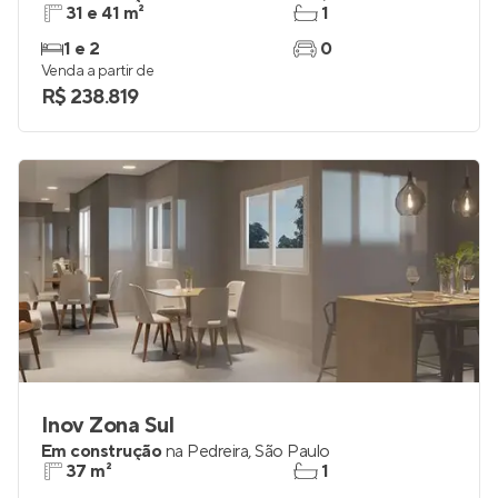
Livus Vila Santa Catarina
Em construção
na
Vila Santa Catarina
,
São Paulo
31 e 41 m²
1
1 e 2
0
Venda a partir de
R$ 238.819
Inov Zona Sul