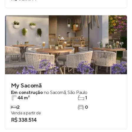
studio e 2
até 1
Venda a partir de
R$ 328.314
My Sacomã
Em construção
no
Sacomã
,
São Paulo
44 m²
1
2
0
Venda a partir de