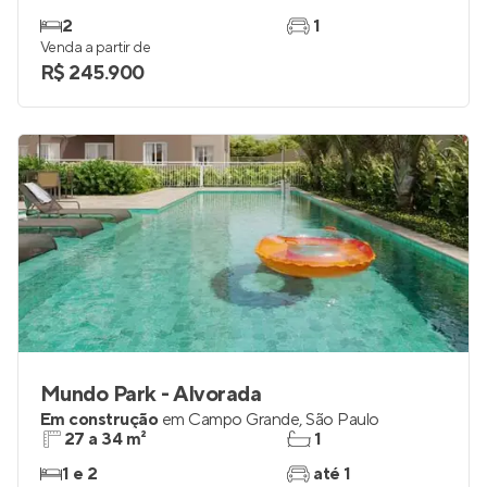
Mundo Park - Aurora
Em construção
em
Campo Grande
,
São Paulo
27 a 34 m²
1
2
1
Venda a partir de
R$ 245.900
Mundo Park - Alvorada
Em construção
em
Campo Grande
,
São Paulo