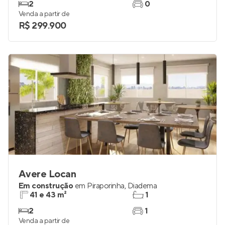
Em construção
na
Pedreira
,
São Paulo
37 m²
1
2
0
Venda a partir de
R$ 299.900
Avere Locan
Em construção
em
Piraporinha
,
Diadema
41 e 43 m²
1