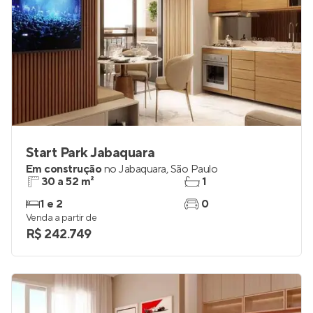
Start Park Jabaquara
Em construção
no
Jabaquara
,
São Paulo
30 a 52 m²
1
1 e 2
0
Venda a partir de
R$ 242.749