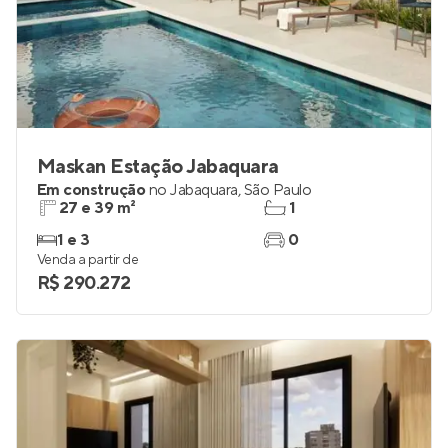
Maskan Estação Jabaquara
Em construção
no
Jabaquara
,
São Paulo
27 e 39 m²
1
1 e 3
0
Venda a partir de
R$ 290.272