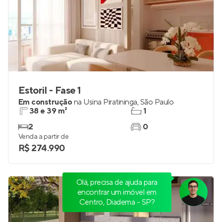
Estoril - Fase 1
Em construção
na
Usina Piratininga
,
São Paulo
38 e 39 m²
1
2
0
Venda a partir de
R$ 274.990
Olá, precisa de ajuda para
encontrar um imóvel em
Centro, Diadema - SP?