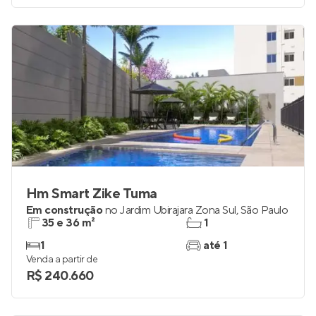
Venda a partir de
R$ 215.885
Hm Smart Zike Tuma
Em construção
no
Jardim Ubirajara Zona Sul
,
São Paulo
35 e 36 m²
1
1
até 1
Venda a partir de