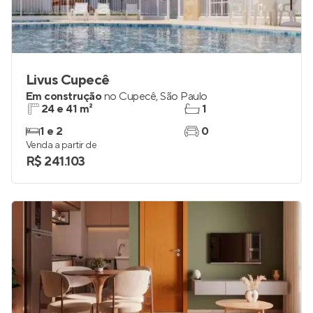
Livus Cupecê
Em construção
no
Cupecê
,
São Paulo
24 e 41 m²
1
1 e 2
0
Venda a partir de
R$ 241.103