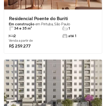
Residencial Poente do Buriti
Em construção
em
Pirituba
,
São Paulo
34 e 35 m²
1
2
até 1
Venda a partir de
R$ 259.277