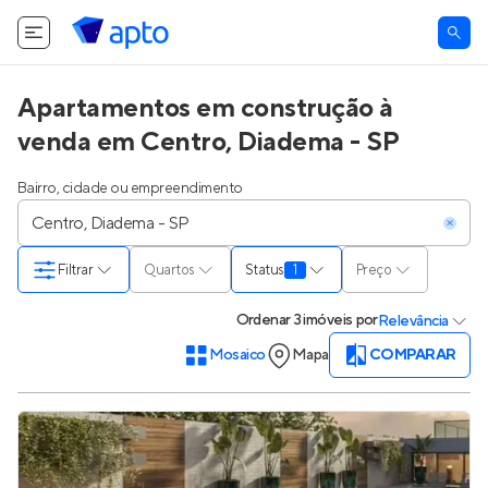
O Apto utiliza cookies.
Saiba mais
.
Tudo bem
Apartamentos em construção à
venda em Centro, Diadema - SP
Bairro, cidade ou empreendimento
Filtrar
Quartos
Status
1
Preço
Ordenar
3 imóveis
por
Relevância
Mosaico
Mapa
COMPARAR