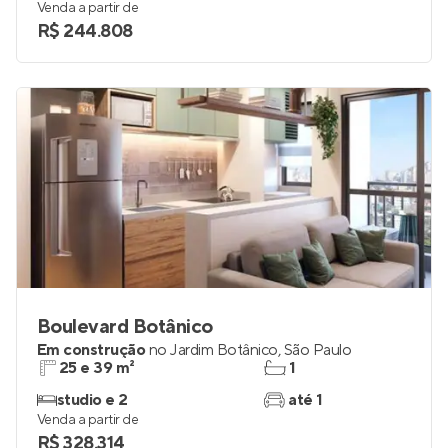
27 a 34 m²
1
1 e 2
até 1
Venda a partir de
R$ 244.808
Boulevard Botânico
Em construção
no
Jardim Botânico
,
São Paulo
25 e 39 m²
1