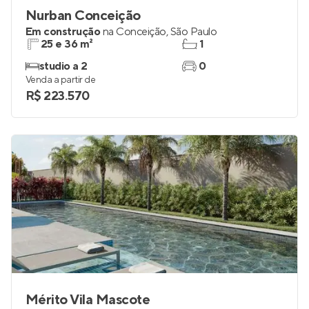
Nurban Conceição
Em construção
na
Conceição
,
São Paulo
25 e 36 m²
1
studio a 2
0
Venda a partir de
R$ 223.570