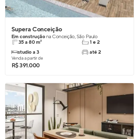
Supera Conceição
Em construção
na
Conceição
,
São Paulo
35 a 80 m²
1 e 2
studio a 3
até 2
Venda a partir de
R$ 391.000