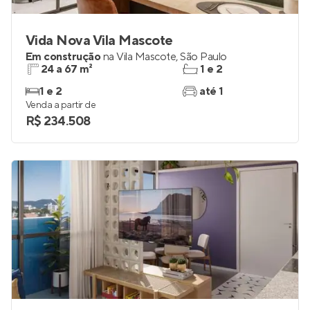
Vida Nova Vila Mascote
Em construção
na
Vila Mascote
,
São Paulo
24 a 67 m²
1 e 2
1 e 2
até 1
Venda a partir de
R$ 234.508