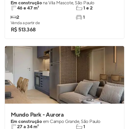
Mérito Vila Mascote
Em construção
na
Vila Mascote
,
São Paulo
46 e 47 m²
1 e 2
2
1
Venda a partir de
R$ 513.368