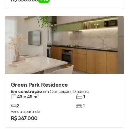
2
até 1
Venda a partir de
R$ 330.000
0%
Green Park Residence
Em construção
em
Conceição
,
Diadema
43 e 45 m²
1
2
1
Venda a partir de