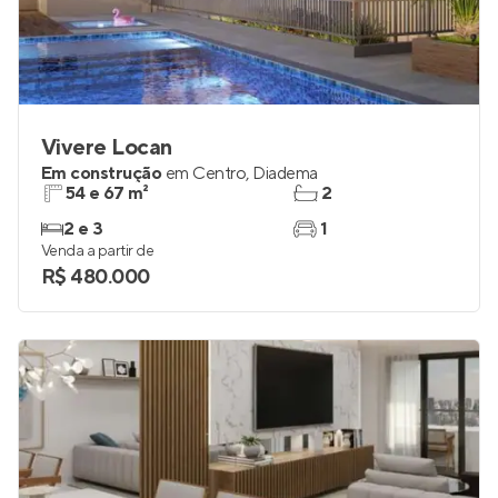
Vivere Locan
Em construção
em
Centro
,
Diadema
54 e 67 m²
2
2 e 3
1
Venda a partir de
R$ 480.000