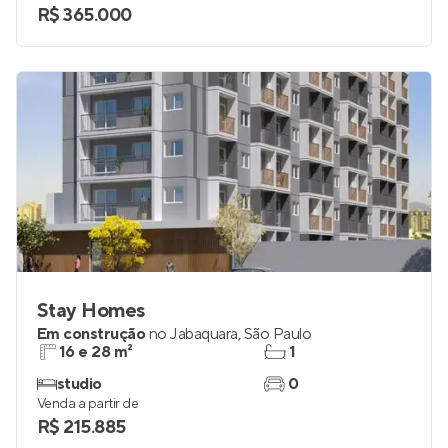
2
1
Venda a partir de
R$ 365.000
Stay Homes
Em construção
no
Jabaquara
,
São Paulo
16 e 28 m²
1
studio
0