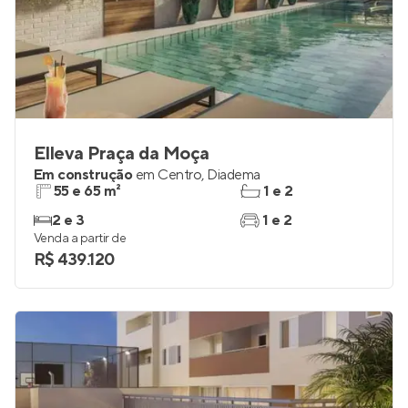
Elleva Praça da Moça
Em construção
em
Centro
,
Diadema
55 e 65 m²
1 e 2
2 e 3
1 e 2
Venda a partir de
R$ 439.120