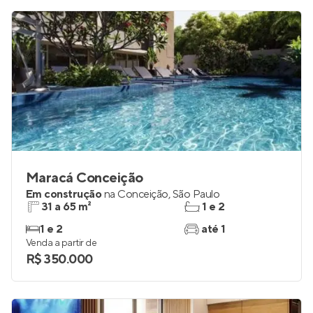
R$ 338.514
Maracá Conceição
Em construção
na
Conceição
,
São Paulo
31 a 65 m²
1 e 2
1 e 2
até 1
Venda a partir de
R$ 350.000