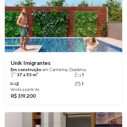
Unik Imigrantes
Em construção
em
Canhema
,
Diadema
37 a 53 m²
1
2
1
Venda a partir de
R$ 319.200