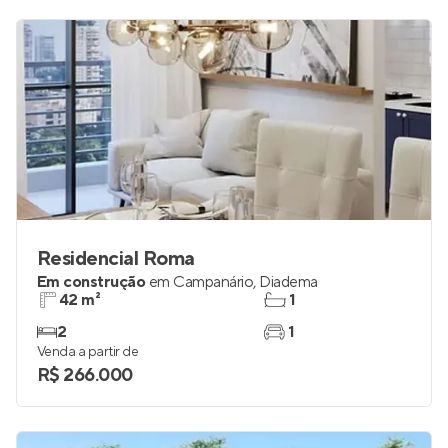
R$ 367.000
Residencial Roma
Em construção
em
Campanário
,
Diadema
42 m²
1
2
1
Venda a partir de
R$ 266.000