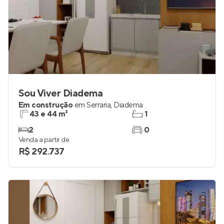
Sou Viver Diadema
Em construção
em
Serraria
,
Diadema
43 e 44 m²
1
2
0
Venda a partir de
R$ 292.737