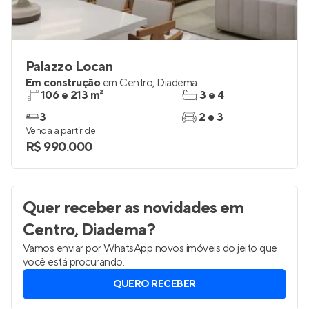
Palazzo Locan
Em construção
em
Centro
,
Diadema
106 e 213 m²
3 e 4
3
2 e 3
Venda a partir de
R$ 990.000
Quer receber as novidades
em
Centro, Diadema
?
Vamos enviar por WhatsApp novos imóveis do jeito que
você está procurando.