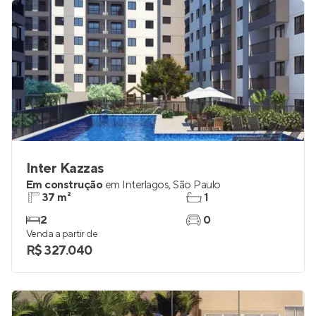
R$ 240.660
Inter Kazzas
Em construção
em
Interlagos
,
São Paulo
37 m²
1
2
0
Venda a partir de
R$ 327.040