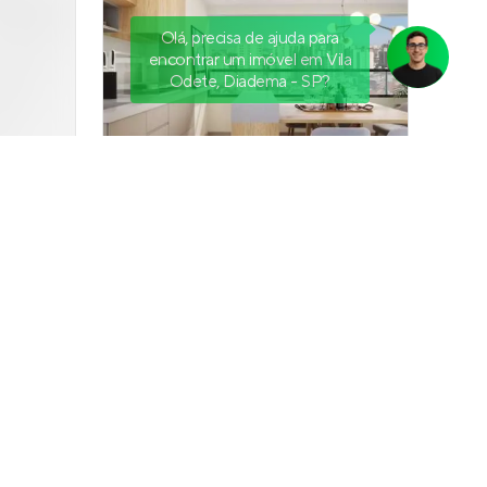
Olá, precisa de ajuda para
encontrar um imóvel em Vila
Odete, Diadema - SP?
ube
Residencial Botanic
pestre
,
Em construção
em
Vila Bastos
,
Santo André
90 m²
2
e 3
3
2
Venda a partir de
R$ 1.017.803