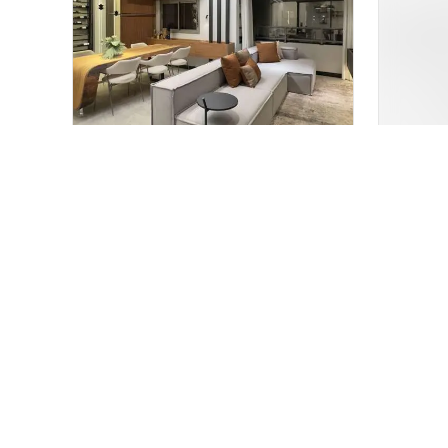
Palazzo Elevato
Lançamento
em
Vila Gilda
,
Santo
Em co
André
Paulo
100 m²
3
27 
2 e 3
2
1 e 
Venda a partir de
Venda a 
R$ 1.386.900
R$ 29