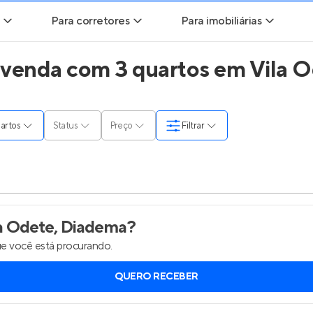
Para corretores
Para imobiliárias
 venda com 3 quartos em Vila O
ads
Leads para Corretores
Leads para Imobiliárias
itas
Corretor+
Hub de imobiliárias
quartos
Status
Preço
Filtrar
ndas
Parcerias imobiliárias
Anunciar imóveis
rutoras
Hub de Corretores
Entrar no Painel de 
liárias
Perfil Verificado
a Odete, Diadema
?
e você está procurando.
is
Anunciar imóveis
QUERO RECEBER
inel de Clientes
Entrar no Painel de Clientes