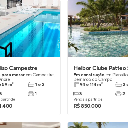
diso Campestre
 para morar
em
Campestre
,
Em construção
em
Planalto
André
Bernardo do Campo
e 59 m²
1 e 2
94 e 114 m²
2 
3
1
3
2
partir de
Venda a partir de
1.400
R$ 850.000