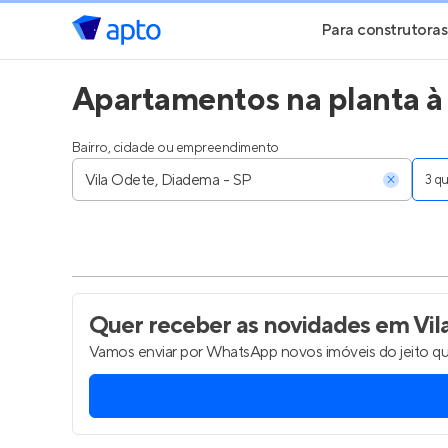
Para construtoras
Apartamentos na planta à
Geração de Le
Geração de Vis
Bairro, cidade ou empreendimento
3 
Geração de Ve
Maiores Const
Parcerias Imobi
Quer receber as novidades
em Vil
Vamos enviar por WhatsApp novos imóveis do jeito qu
Anunciar Imóve
Entrar no Pa