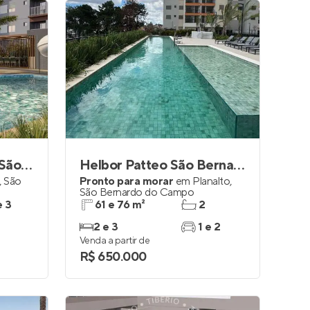
Helbor Clube Patteo São Bernardo
Helbor Patteo São Bernardo
,
São
Pronto para morar
em
Planalto
,
São Bernardo do Campo
e 3
61 e 76 m²
2
2 e 3
1 e 2
Venda a partir de
R$ 650.000