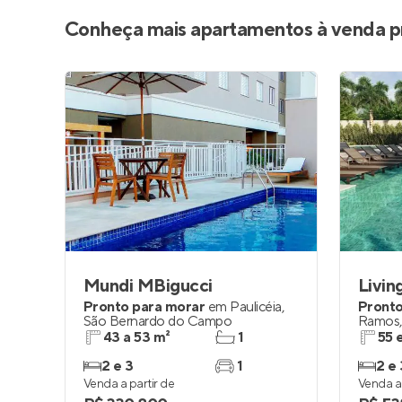
Conheça mais apartamentos à venda p
Mundi MBigucci
Pronto para morar
em
Paulicéia
,
Pronto
São Bernardo do Campo
Ramos
43 a 53 m²
1
55 
2 e 3
1
2 e 
Venda a partir de
Venda a 