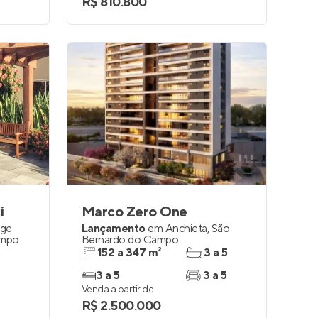
R$ 810.800
i
Marco Zero One
ge
Lançamento
em
Anchieta
,
São
ampo
Bernardo do Campo
152 a 347 m²
3 a 5
3 a 5
3 a 5
Venda a partir de
R$ 2.500.000