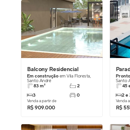
Balcony Residencial
Para
Em construção
em
Vila Floresta
,
Pronto
Santo André
Santo 
83 m²
2
45 
3
0
2 e 
Venda a partir de
Venda a 
R$ 909.000
R$ 55