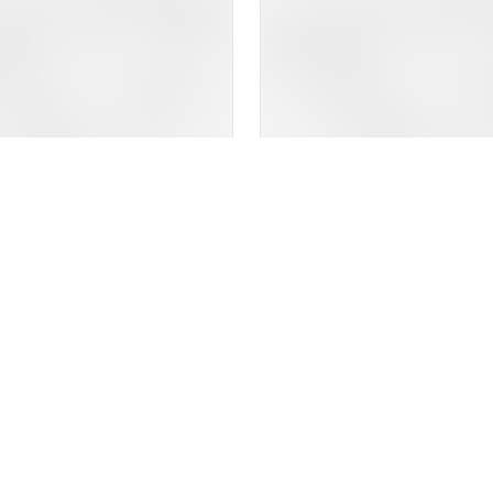
Maskan Estação Jabaquara
Douro Residencial Cl
nstrução
no
Jabaquara
,
São
Pronto para morar
em
Cam
Santo André
e 39 m²
1
134 m²
3
3
0
3
2 
partir de
Venda a partir de
0.272
R$ 1.848.336