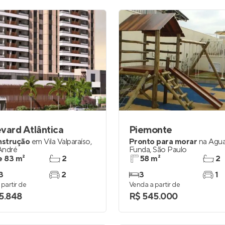
vard Atlântica
Piemonte
nstrução
em
Vila Valparaíso
,
Pronto para morar
na
Águ
André
Funda
,
São Paulo
e 83 m²
2
58 m²
2
3
2
3
1
partir de
Venda a partir de
5.848
R$ 545.000