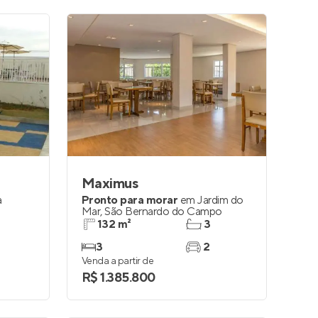
Maximus
a
Pronto para morar
em
Jardim do
Mar
,
São Bernardo do Campo
132 m²
3
3
2
Venda a partir de
R$ 1.385.800