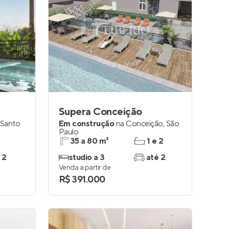
Supera Conceição
Santo
Em construção
na
Conceição
,
São
Paulo
35 a 80 m²
1 e 2
 2
studio a 3
até 2
Venda a partir de
R$ 391.000