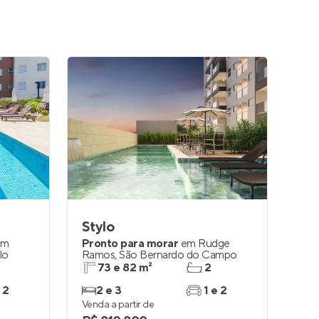
Stylo
im
Pronto para morar
em
Rudge
lo
Ramos
,
São Bernardo do Campo
73 e 82 m²
2
 2
2 e 3
1 e 2
Venda a partir de