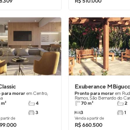
8.309
R$ 510.000
Classic
Exuberance MBigucc
 para morar
em
Centro
,
Pronto para morar
em
Rud
ma
Ramos
,
São Bernardo do C
 m²
4
70 m²
2
3
3
1
partir de
Venda a partir de
299.000
R$ 660.500