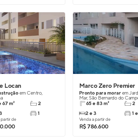
re Locan
Marco Zero Premier
nstrução
em
Centro
,
Pronto para morar
em
Jar
ma
Mar
,
São Bernardo do Camp
e 67 m²
2
65 e 83 m²
2
3
1
2 e 3
1 e
partir de
Venda a partir de
0.000
R$ 786.600