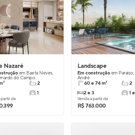
e Nazaré
Landscape
nstrução
em
Baeta Neves
,
Em construção
em
Paraíso
,
rnardo do Campo
André
m²
2
60 e 74 m²
2
1
2 e 3
1 e
partir de
Venda a partir de
0.399
R$ 763.000