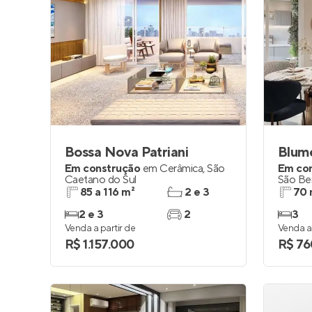
Bossa Nova Patriani
Blum
Em construção
em
Cerâmica
,
São
Em co
Caetano do Sul
São Be
85 a 116 m²
2 e 3
70 
2 e 3
2
3
Venda a partir de
Venda a 
R$ 1.157.000
R$ 76