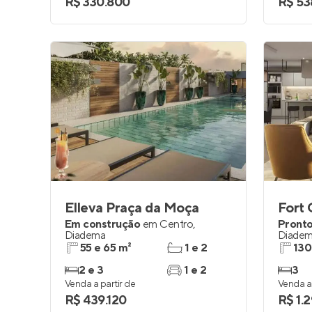
R$ 330.800
R$ 53
Elleva Praça da Moça
Fort 
Em construção
em
Centro
,
Pronto
Diadema
Diade
55 e 65 m²
1 e 2
130
2 e 3
1 e 2
3
Venda a partir de
Venda a 
R$ 439.120
R$ 1.