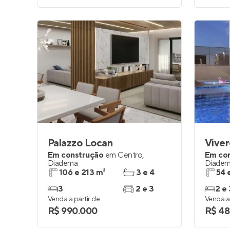
Palazzo Locan
Vive
Em construção
em
Centro
,
Em co
Diadema
Diade
106 e 213 m²
3 e 4
54 
3
2 e 3
2 e 
Venda a partir de
Venda a 
R$ 990.000
R$ 48