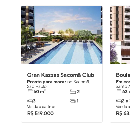
Gran Kazzas Sacomã Club
Boule
Pronto para morar
no
Sacomã
,
Em co
São Paulo
Santo 
60 m²
2
63 
3
1
2 e 
Venda a partir de
Venda a 
R$ 519.000
R$ 63