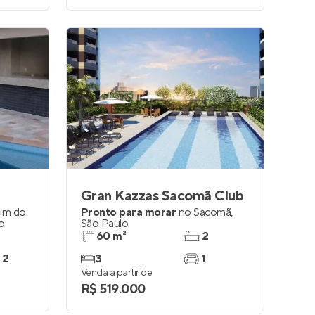
Gran Kazzas Sacomã Club
dim do
Pronto para morar
no
Sacomã
,
o
São Paulo
60 m²
2
 2
3
1
Venda a partir de
R$ 519.000