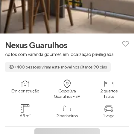
Nexus Guarulhos
Aptos com varanda gourmet em localização privilegiada!
+400 pessoas viram este imóvel nos últimos 90 dias
Em construção
Gopoúva
2 quartos
Guarulhos - SP
1 suíte
65 m²
2 banheiros
1 vaga