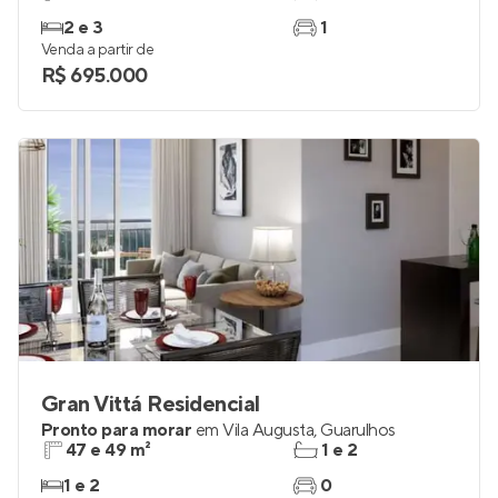
2 e 3
1
Venda a partir de
R$ 695.000
Gran Vittá Residencial
Pronto para morar
em
Vila Augusta
,
Guarulhos
47 e 49 m²
1 e 2
1 e 2
0