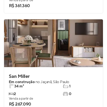
Venda a partir de
R$ 361.360
San Miller
Em construção
no
Jaçanã
,
São Paulo
34 m²
1
2
0
Venda a partir de
R$ 267.090