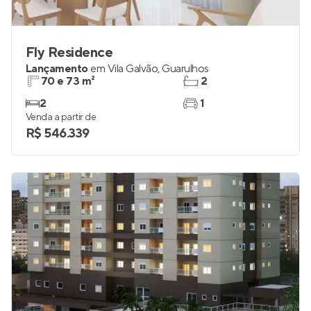
Fly Residence
Lançamento
em
Vila Galvão
,
Guarulhos
70 e 73 m²
2
2
1
Venda a partir de
R$ 546.339