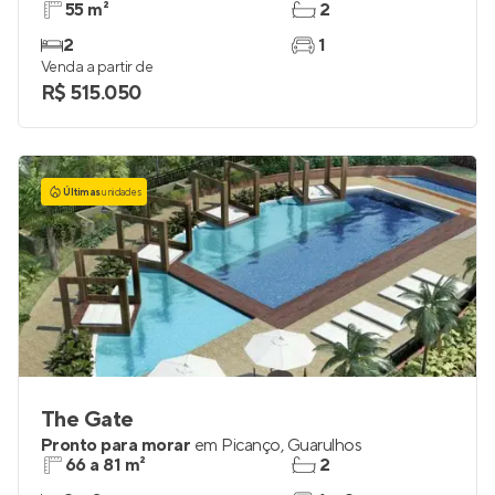
55 m²
2
2
1
Venda a partir de
R$ 515.050
Últimas
unidades
The Gate
Pronto para morar
em
Picanço
,
Guarulhos
66 a 81 m²
2