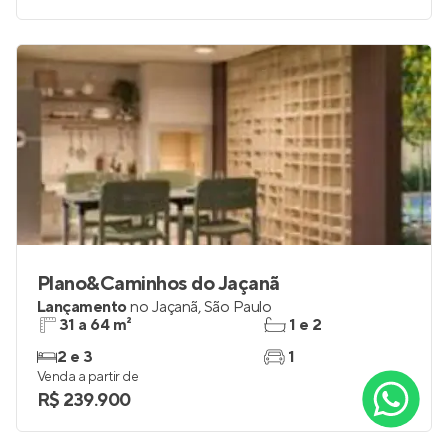
Plano&Caminhos do Jaçanã
Lançamento
no
Jaçanã
,
São Paulo
31 a 64 m²
1 e 2
2 e 3
1
Venda a partir de
R$ 239.900