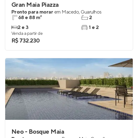
Gran Maia Piazza
Pronto para morar
em
Macedo
,
Guarulhos
68 e 88 m²
2
2 e 3
1 e 2
Venda a partir de
R$ 732.230
Neo - Bosque Maia