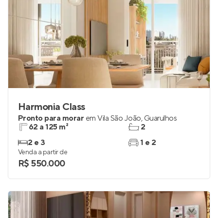
Harmonia Class
Pronto para morar
em
Vila São João
,
Guarulhos
62 a 125 m²
2
2 e 3
1 e 2
Venda a partir de
R$ 550.000