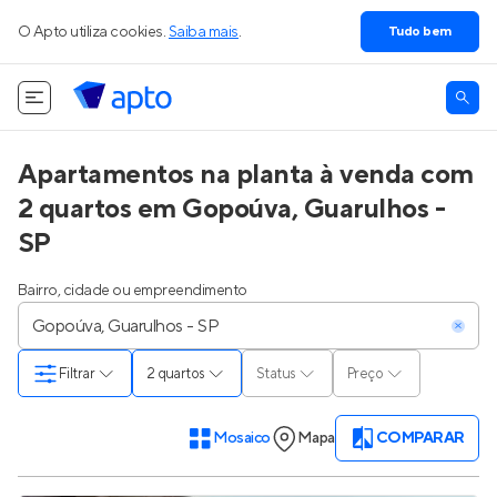
O Apto utiliza cookies.
Saiba mais
.
Tudo bem
Apartamentos na planta à venda com
2 quartos em Gopoúva, Guarulhos -
SP
Bairro, cidade ou empreendimento
Filtrar
2 quartos
Status
Preço
Mosaico
Mapa
COMPARAR