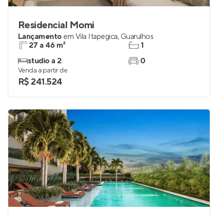
Residencial Momi
Lançamento
em
Vila Itapegica
,
Guarulhos
27 a 46 m²
1
studio a 2
0
Venda a partir de
R$ 241.524