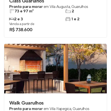
Class Guarulhos
Pronto para morar
em
Vila Augusta
,
Guarulhos
73 e 97 m²
2
2 e 3
1 e 2
Venda a partir de
R$ 738.600
Walk Guarulhos
Pronto para morar
em
Vila Itapegica
,
Guarulhos