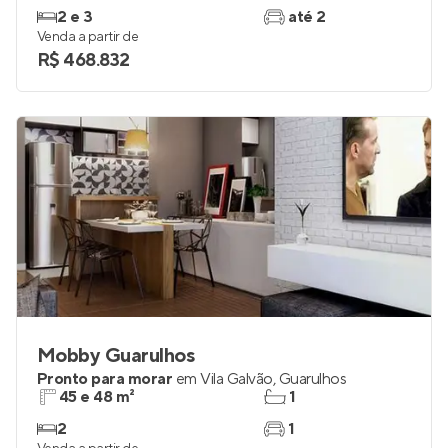
2 e 3
até 2
Venda a partir de
R$ 468.832
Mobby Guarulhos
Pronto para morar
em
Vila Galvão
,
Guarulhos
45 e 48 m²
1
2
1