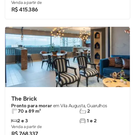
Venda a partir de
R$ 415.386
The Brick
Pronto para morar
em
Vila Augusta
,
Guarulhos
70 a 89 m²
2
2 e 3
1 e 2
Venda a partir de
R$ 768.337