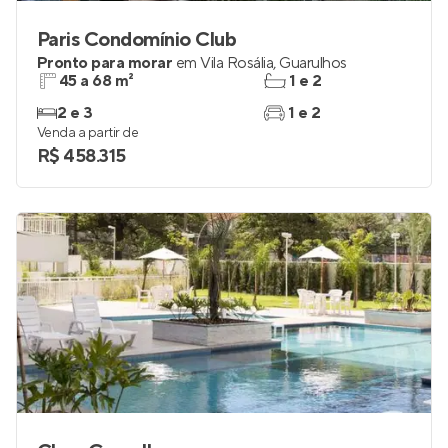
Paris Condomínio Club
Pronto para morar
em
Vila Rosália
,
Guarulhos
45 a 68 m²
1 e 2
2 e 3
1 e 2
Venda a partir de
R$ 458.315