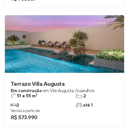
Terrazo Villa Augusta
Em construção
em
Vila Augusta
,
Guarulhos
51 e 55 m²
2
2
até 1
Venda a partir de
R$ 573.990