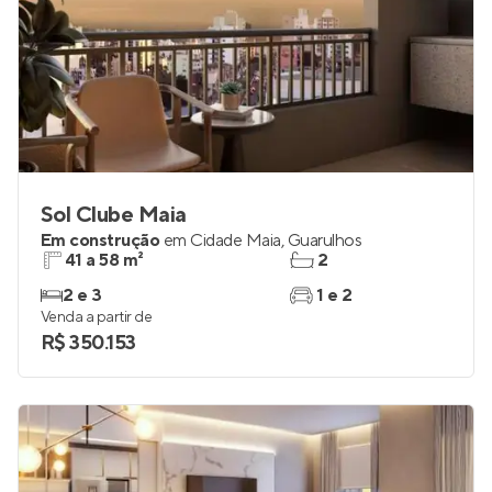
Sol Clube Maia
Em construção
em
Cidade Maia
,
Guarulhos
41 a 58 m²
2
2 e 3
1 e 2
Venda a partir de
R$ 350.153