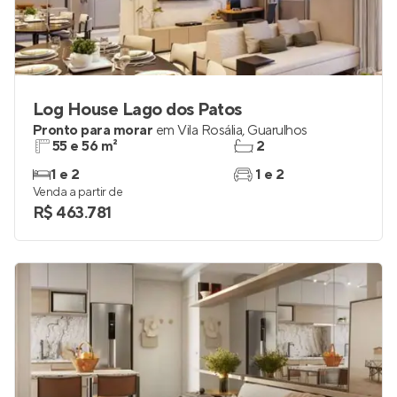
Log House Lago dos Patos
Pronto para morar
em
Vila Rosália
,
Guarulhos
55 e 56 m²
2
1 e 2
1 e 2
Venda a partir de
R$ 463.781