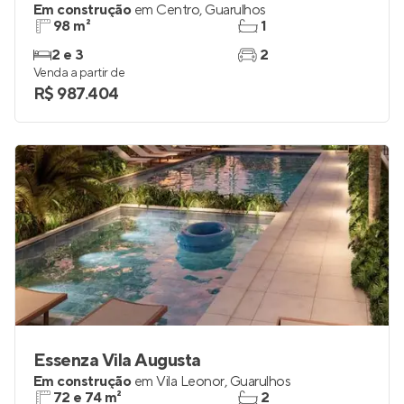
Em construção
em
Centro
,
Guarulhos
98 m²
1
2 e 3
2
Venda a partir de
R$ 987.404
Essenza Vila Augusta
Em construção
em
Vila Leonor
,
Guarulhos
72 e 74 m²
2