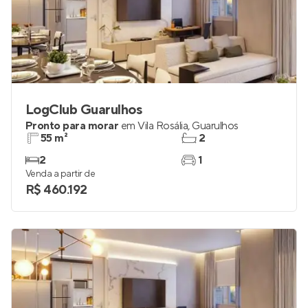
LogClub Guarulhos
Pronto para morar
em
Vila Rosália
,
Guarulhos
55 m²
2
2
1
Venda a partir de
R$ 460.192