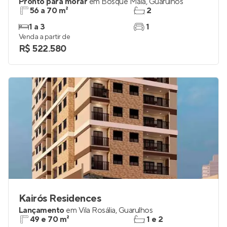
Pronto para morar
em
Bosque Maia
,
Guarulhos
56 a 70 m²
2
1 a 3
1
Venda a partir de
R$ 522.580
Kairós Residences
Lançamento
em
Vila Rosália
,
Guarulhos
49 e 70 m²
1 e 2