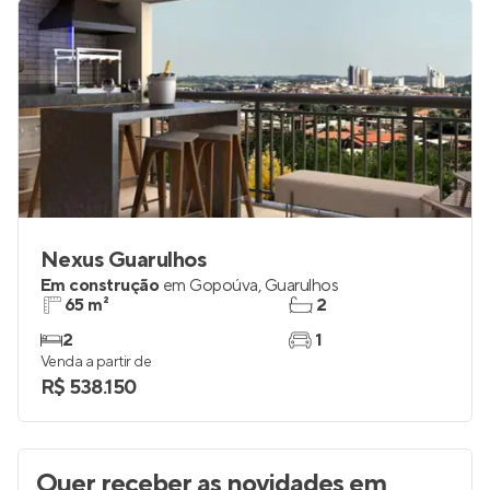
Nexus Guarulhos
Em construção
em
Gopoúva
,
Guarulhos
65 m²
2
2
1
Venda a partir de
R$ 538.150
Quer receber as novidades
em