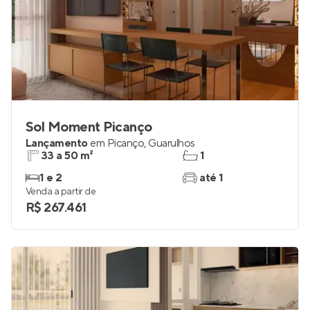
Sol Moment Picanço
Lançamento
em
Picanço
,
Guarulhos
33 a 50 m²
1
1 e 2
até 1
Venda a partir de
R$ 267.461