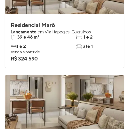
Residencial Marô
Lançamento
em
Vila Itapegica
,
Guarulhos
39 e 46 m²
1 e 2
1 e 2
até 1
Venda a partir de
R$ 324.590