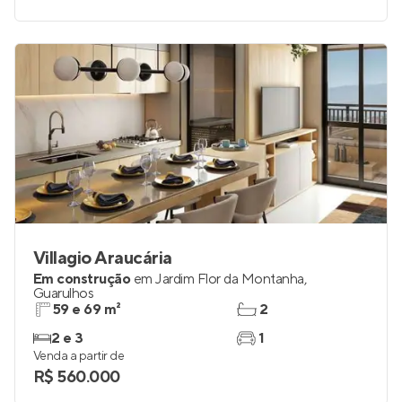
Villagio Araucária
Em construção
em
Jardim Flor da Montanha
,
Guarulhos
59 e 69 m²
2
2 e 3
1
Venda a partir de
R$ 560.000