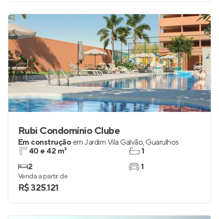
Rubi Condomínio Clube
Em construção
em
Jardim Vila Galvão
,
Guarulhos
40 e 42 m²
1
2
1
Venda a partir de
R$ 325.121