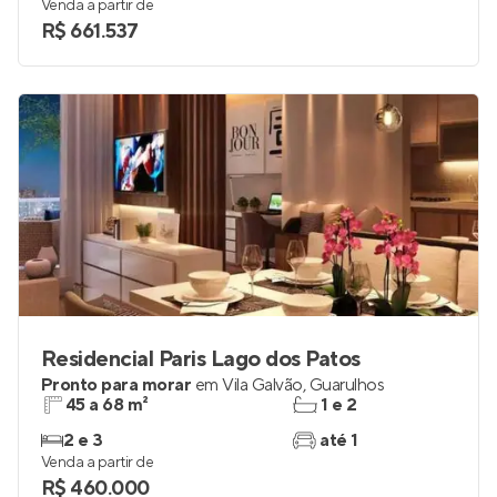
Venda a partir de
R$ 661.537
Residencial Paris Lago dos Patos
Pronto para morar
em
Vila Galvão
,
Guarulhos
45 a 68 m²
1 e 2
2 e 3
até 1
Venda a partir de
R$ 460.000