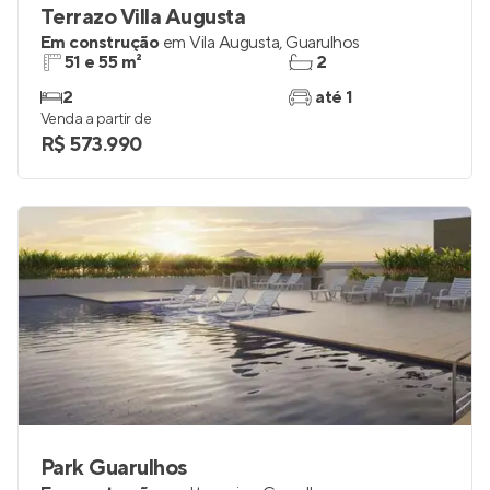
Terrazo Villa Augusta
Em construção
em
Vila Augusta
,
Guarulhos
51 e 55 m²
2
2
até 1
Venda a partir de
R$ 573.990
Park Guarulhos