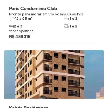
Paris Condomínio Club
Pronto para morar
em
Vila Rosália
,
Guarulhos
45 a 68 m²
1 e 2
2 e 3
1 e 2
Venda a partir de
R$ 458.315