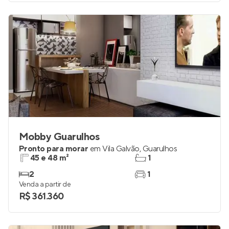
Mobby Guarulhos
Pronto para morar
em
Vila Galvão
,
Guarulhos
45 e 48 m²
1
2
1
Venda a partir de
R$ 361.360