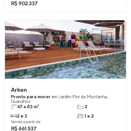
R$ 902.337
Arken
Pronto para morar
em
Jardim Flor da Montanha
,
Guarulhos
67 a 83 m²
2
2 e 3
1 e 2
Venda a partir de
R$ 661.537