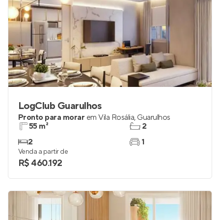
LogClub Guarulhos
Pronto para morar
em
Vila Rosália
,
Guarulhos
55 m²
2
2
1
Venda a partir de
R$ 460.192