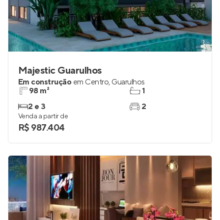
Majestic Guarulhos
Em construção
em
Centro
,
Guarulhos
98 m²
1
2 e 3
2
Venda a partir de
R$ 987.404