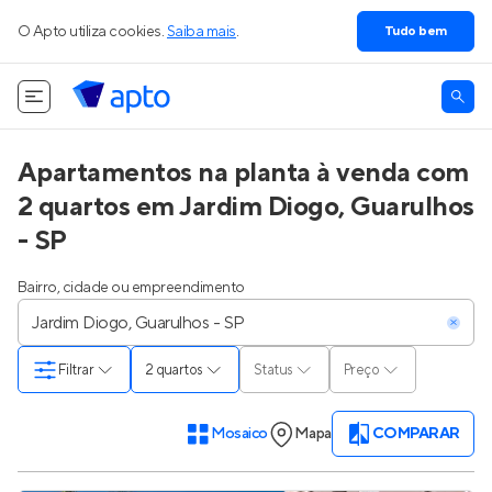
O Apto utiliza cookies.
Saiba mais
.
Tudo bem
Apartamentos na planta à venda com
2 quartos em Jardim Diogo, Guarulhos
- SP
Bairro, cidade ou empreendimento
Filtrar
2 quartos
Status
Preço
Mosaico
Mapa
COMPARAR