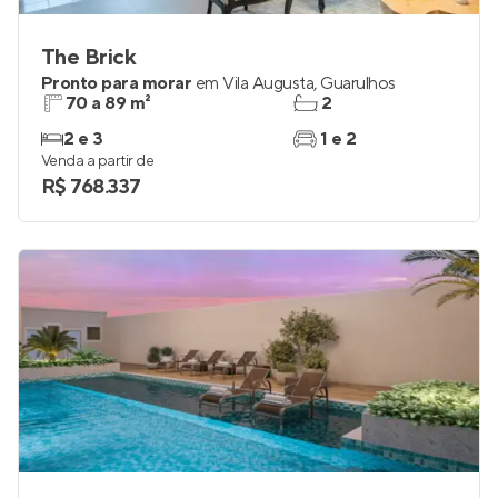
The Brick
Pronto para morar
em
Vila Augusta
,
Guarulhos
70 a 89 m²
2
2 e 3
1 e 2
Venda a partir de
R$ 768.337