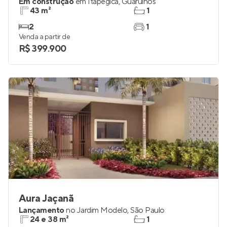
Em construção
em
Itapegica
,
Guarulhos
43 m²
1
2
1
Venda a partir de
R$ 399.900
Aura Jaçanã
Lançamento
no
Jardim Modelo
,
São Paulo
24 e 38 m²
1