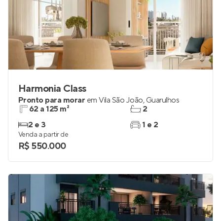
Harmonia Class
Pronto para morar
em
Vila São João
,
Guarulhos
62 a 125 m²
2
2 e 3
1 e 2
Venda a partir de
R$ 550.000