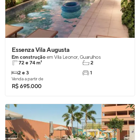
Essenza Vila Augusta
Em construção
em
Vila Leonor
,
Guarulhos
72 e 74 m²
2
2 e 3
1
Venda a partir de
R$ 695.000