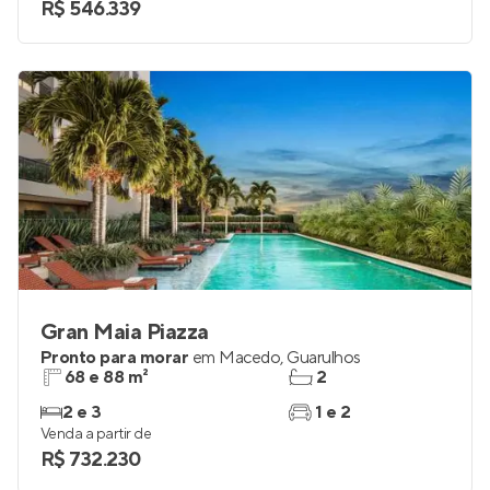
R$ 546.339
Gran Maia Piazza
Pronto para morar
em
Macedo
,
Guarulhos
68 e 88 m²
2
2 e 3
1 e 2
Venda a partir de
R$ 732.230