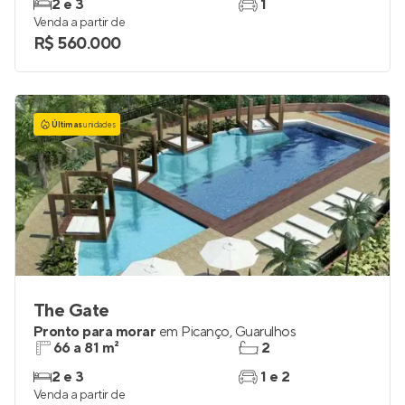
2 e 3
1
Venda a partir de
R$ 560.000
Últimas
unidades
The Gate
Pronto para morar
em
Picanço
,
Guarulhos
66 a 81 m²
2
2 e 3
1 e 2
Venda a partir de