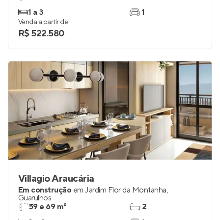
1 a 3
1
Venda a partir de
R$ 522.580
Villagio Araucária
Em construção
em
Jardim Flor da Montanha
,
Guarulhos
59 e 69 m²
2