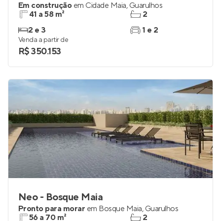
Em construção
em
Cidade Maia
,
Guarulhos
41 a 58 m²
2
2 e 3
1 e 2
Venda a partir de
R$ 350.153
Neo - Bosque Maia
Pronto para morar
em
Bosque Maia
,
Guarulhos
56 a 70 m²
2