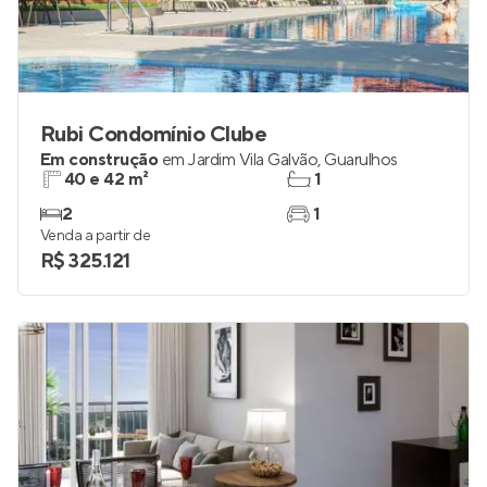
Rubi Condomínio Clube
Em construção
em
Jardim Vila Galvão
,
Guarulhos
40 e 42 m²
1
2
1
Venda a partir de
R$ 325.121