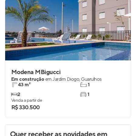
Modena MBigucci
Em construção
em
Jardim Diogo
,
Guarulhos
43 m²
1
2
1
Venda a partir de
R$ 330.500
Quer receber as novidades
em