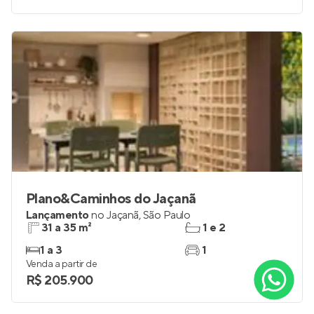
Plano&Caminhos do Jaçanã
Lançamento
no
Jaçanã
,
São Paulo
31 a 35 m²
1 e 2
1 a 3
1
Venda a partir de
R$ 205.900