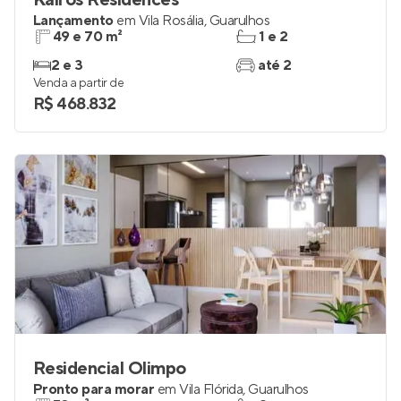
Kairós Residences
Lançamento
em
Vila Rosália
,
Guarulhos
49 e 70 m²
1 e 2
2 e 3
até 2
Venda a partir de
R$ 468.832
Residencial Olimpo
Pronto para morar
em
Vila Flórida
,
Guarulhos