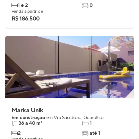
1 e 2
0
Venda a partir de
R$ 186.500
Marka Unik
Em construção
em
Vila São João
,
Guarulhos
36 a 40 m²
1
2
até 1