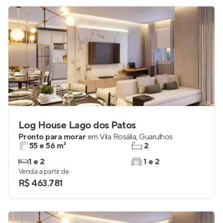
Log House Lago dos Patos
Pronto para morar
em
Vila Rosália
,
Guarulhos
55 e 56 m²
2
1 e 2
1 e 2
Venda a partir de
R$ 463.781