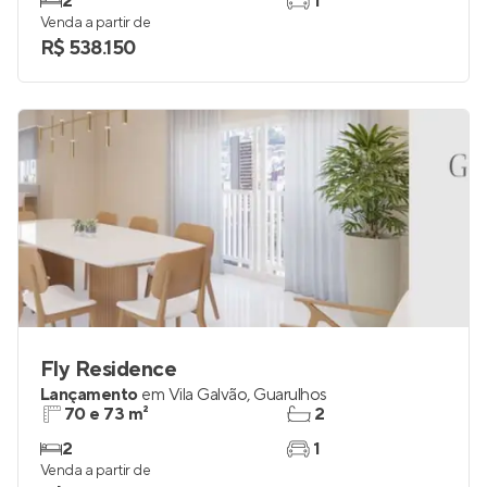
2
1
Venda a partir de
R$ 538.150
Fly Residence
Lançamento
em
Vila Galvão
,
Guarulhos
70 e 73 m²
2
2
1
Venda a partir de