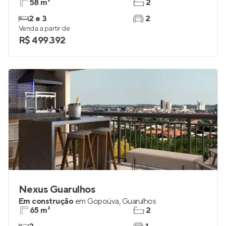
58 m²
2
2 e 3
2
Venda a partir de
R$ 499.392
Nexus Guarulhos
Em construção
em
Gopoúva
,
Guarulhos
65 m²
2