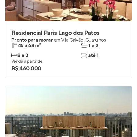
Residencial Paris Lago dos Patos
Pronto para morar
em
Vila Galvão
,
Guarulhos
45 a 68 m²
1 e 2
2 e 3
até 1
Venda a partir de
R$ 460.000