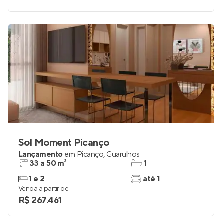
Sol Moment Picanço
Lançamento
em
Picanço
,
Guarulhos
33 a 50 m²
1
1 e 2
até 1
Venda a partir de
R$ 267.461