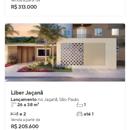
Venda a partir de
R$ 313.000
Liber Jaçanã
Lançamento
no
Jaçanã
,
São Paulo
26 a 38 m²
1
1 e 2
até 1
Venda a partir de
R$ 205.600