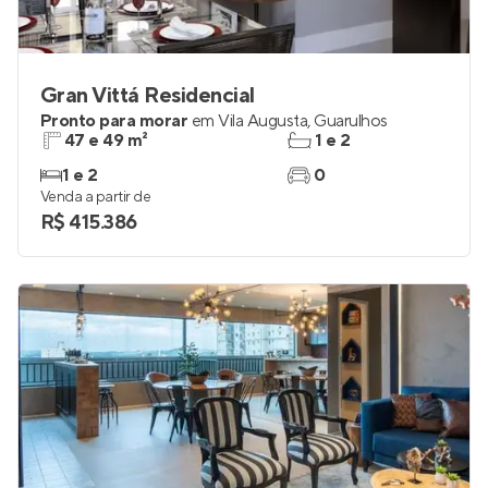
Gran Vittá Residencial
Pronto para morar
em
Vila Augusta
,
Guarulhos
47 e 49 m²
1 e 2
1 e 2
0
Venda a partir de
R$ 415.386