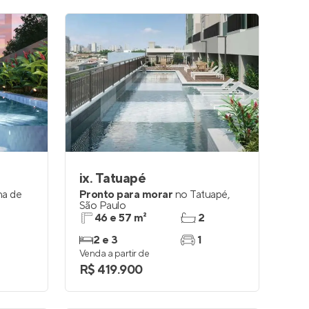
ix. Tatuapé
a de
Pronto para morar
no
Tatuapé
,
São Paulo
46 e 57 m²
2
2 e 3
1
Venda a partir de
R$ 419.900