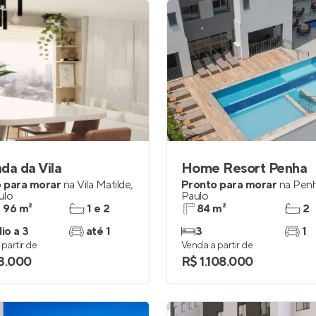
da da Vila
Home Resort Penha
 para morar
na
Vila Matilde
,
Pronto para morar
na
Pen
ulo
Paulo
a 96 m²
1 e 2
84 m²
2
io a 3
até 1
3
1
partir de
Venda a partir de
3.000
R$ 1.108.000