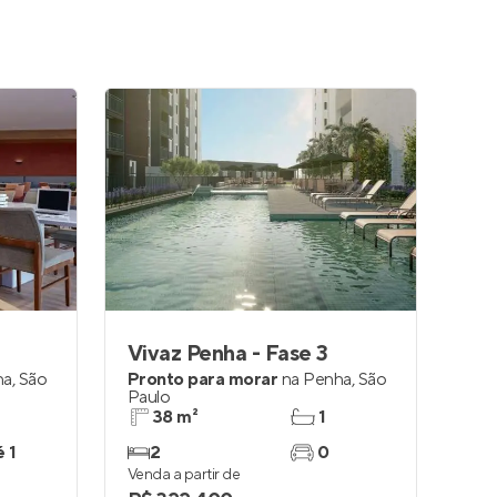
Vivaz Penha - Fase 3
ha
,
São
Pronto para morar
na
Penha
,
São
Paulo
38 m²
1
é 1
2
0
Venda a partir de