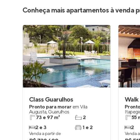
Conheça mais apartamentos à venda p
Class Guarulhos
Walk
Pronto para morar
em
Vila
Pronto
Augusta
,
Guarulhos
Itapegi
73 e 97 m²
2
55 
2 e 3
1 e 2
2
Venda a partir de
Venda a 