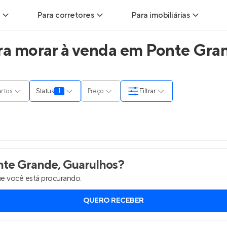
Para corretores
Para imobiliárias
a morar à venda em Ponte Gran
ads
Leads para Corretores
Leads para Imobiliárias
itas
Corretor+
Hub de imobiliárias
rtos
Status
1
Preço
Filtrar
ndas
Parcerias imobiliárias
Anunciar imóveis
rutoras
Hub de Corretores
Entrar no Painel de 
liárias
Perfil Verificado
te Grande, Guarulhos
?
e você está procurando.
is
Anunciar imóveis
QUERO RECEBER
inel de Clientes
Entrar no Painel de Clientes