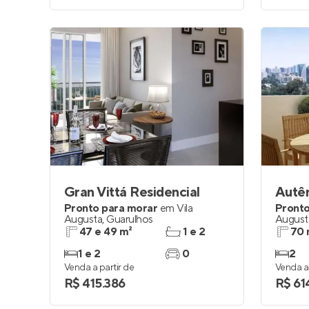
Gran Vittá Residencial
Autê
Pronto para morar
em
Vila
Pronto
Augusta
,
Guarulhos
August
47 e 49 m²
1 e 2
70 
1 e 2
0
2
Venda a partir de
Venda a 
R$ 415.386
R$ 61