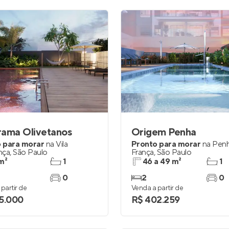
rama Olivetanos
Origem Penha
 para morar
na
Vila
Pronto para morar
na
Penh
nça
,
São Paulo
França
,
São Paulo
m²
1
46 a 49 m²
1
0
2
0
partir de
Venda a partir de
5.000
R$ 402.259