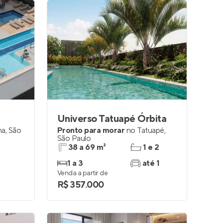
Universo Tatuapé Órbita
ha
,
São
Pronto para morar
no
Tatuapé
,
São Paulo
38 a 69 m²
1 e 2
1 a 3
até 1
Venda a partir de
R$ 357.000