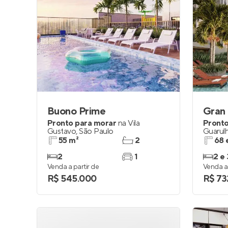
Buono Prime
Gran 
Pronto para morar
na
Vila
Pronto
Gustavo
,
São Paulo
Guarul
55 m²
2
68 
2
1
2 e 
Venda a partir de
Venda a 
R$ 545.000
R$ 73