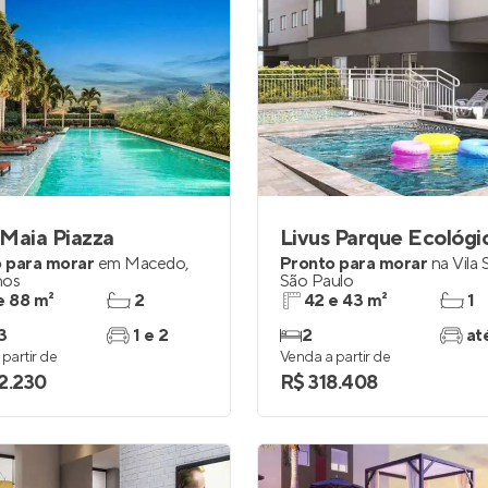
Maia Piazza
Livus Parque Ecológi
 para morar
em
Macedo
,
Pronto para morar
na
Vila S
hos
São Paulo
e 88 m²
2
42 e 43 m²
1
3
1 e 2
2
at
partir de
Venda a partir de
2.230
R$ 318.408