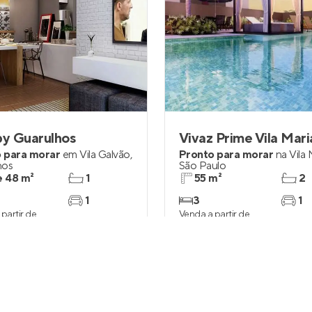
y Guarulhos
Vivaz Prime Vila Mari
 para morar
em
Vila Galvão
,
Pronto para morar
na
Vila 
hos
São Paulo
e 48 m²
1
55 m²
2
1
3
1
partir de
Venda a partir de
1.360
R$ 522.867