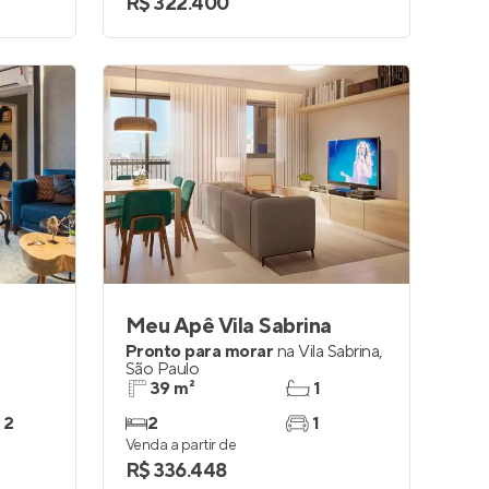
R$ 322.400
Meu Apê Vila Sabrina
Pronto para morar
na
Vila Sabrina
,
São Paulo
39 m²
1
 2
2
1
Venda a partir de
R$ 336.448