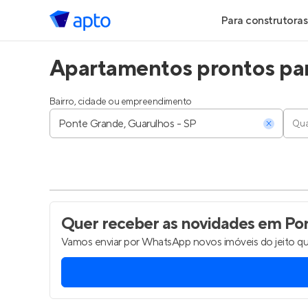
Para construtoras
Apartamentos prontos par
Geração de Le
Geração de Vis
Bairro, cidade ou empreendimento
Qua
Geração de Ve
Maiores Const
Parcerias Imobi
Quer receber as novidades
em Pon
Vamos enviar por WhatsApp novos imóveis do jeito qu
Anunciar Imóve
Entrar no Pa