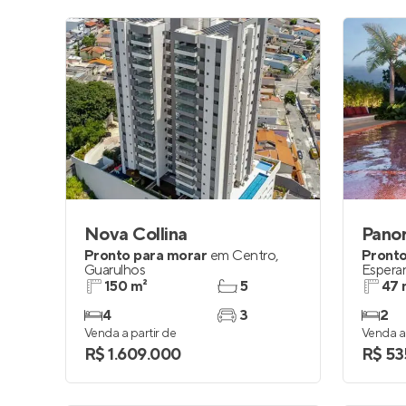
Nova Collina
Pano
Pronto para morar
em
Centro
,
Pronto
Guarulhos
Espera
150 m²
5
47 
4
3
2
Venda a partir de
Venda a 
R$ 1.609.000
R$ 53