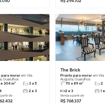
5.050
R$ 294.102
The Brick
 para morar
em
Vila
Pronto para morar
em
Vila
a
,
Guarulhos
Augusta
,
Guarulhos
 e 304 m²
3 a 5
70 a 89 m²
2
4
2 e 3
2 e 3
1 e
partir de
Venda a partir de
962.432
R$ 768.337