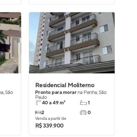
Residencial Moliterno
ha
,
São
Pronto para morar
na
Penha
,
São
Paulo
40 a 49 m²
1
2
0
Venda a partir de
R$ 339.900