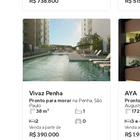
R$ 738.600
R$ 51
Vivaz Penha
AYA
Pronto para morar
na
Penha
,
São
Pronto
Paulo
August
38 m²
1
172
2
0
3 e 
Venda a partir de
Venda a 
R$ 390.000
R$ 1.