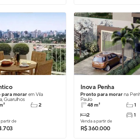
ntico
Inova Penha
 para morar
em
Vila
Pronto para morar
na
Pen
a
,
Guarulhos
Paulo
m²
2
48 m²
1
2
1
partir de
Venda a partir de
4.703
R$ 360.000