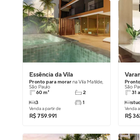
Essência da Vila
Varan
Pronto para morar
na
Vila Matilde
,
Pronto
São Paulo
São Pa
60 m²
2
31 
3
1
stud
Venda a partir de
Venda a 
R$ 759.991
R$ 36