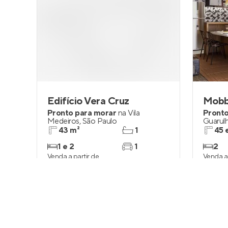
Edifício Vera Cruz
Mobb
Pronto para morar
na
Vila
Pronto
Medeiros
,
São Paulo
Guarul
43 m²
1
45 
1 e 2
1
2
Venda a partir de
Venda a 
R$ 419.000
R$ 36