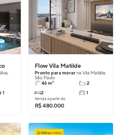
co
Flow Vila Matilde
ílvia
,
Pronto para morar
na
Vila Matilde
,
São Paulo
46 m²
2
é 1
2
1
Venda a partir de
R$ 480.000
Últimas
unidades