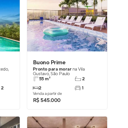
Buono Prime
cedo
,
Pronto para morar
na
Vila
Gustavo
,
São Paulo
55 m²
2
 2
2
1
Venda a partir de
R$ 545.000