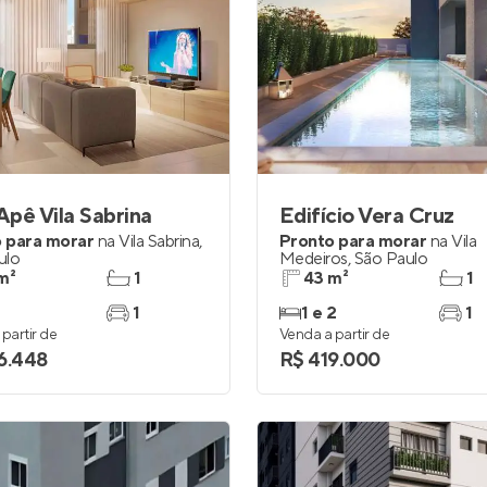
pê Vila Sabrina
Edifício Vera Cruz
 para morar
na
Vila Sabrina
,
Pronto para morar
na
Vila
ulo
Medeiros
,
São Paulo
m²
1
43 m²
1
1
1 e 2
1
partir de
Venda a partir de
6.448
R$ 419.000