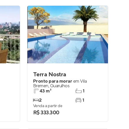
Terra Nostra
Pronto para morar
em
Vila
Bremen
,
Guarulhos
43 m²
1
2
1
Venda a partir de
R$ 333.300