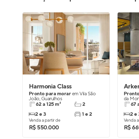
Harmonia Class
Arke
Pronto para morar
em
Vila São
Pronto
João
,
Guarulhos
da Mon
62 a 125 m²
2
67 
2 e 3
1 e 2
2 e 
Venda a partir de
Venda a 
R$ 550.000
R$ 66