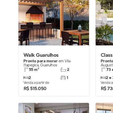
Walk Guarulhos
Class
Pronto para morar
em
Vila
Pronto
Itapegica
,
Guarulhos
August
55 m²
2
73 
2
1
2 e 
Venda a partir de
Venda a 
R$ 515.050
R$ 73