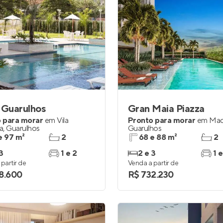
 Guarulhos
Gran Maia Piazza
 para morar
em
Vila
Pronto para morar
em
Ma
a
,
Guarulhos
Guarulhos
e 97 m²
2
68 e 88 m²
2
3
1 e 2
2 e 3
1 e
partir de
Venda a partir de
8.600
R$ 732.230