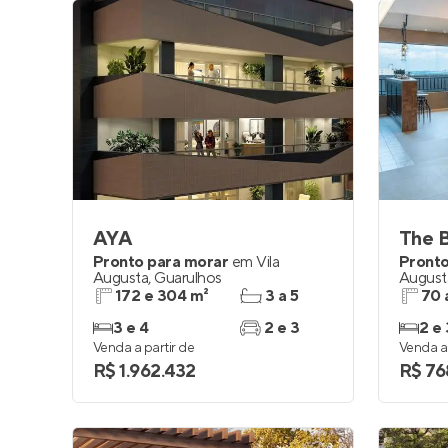
AYA
The B
Pronto para morar
em
Vila
Pronto
Augusta
,
Guarulhos
August
172 e 304 m²
3 a 5
70 
3 e 4
2 e 3
2 e 
Venda a partir de
Venda a 
R$ 1.962.432
R$ 76