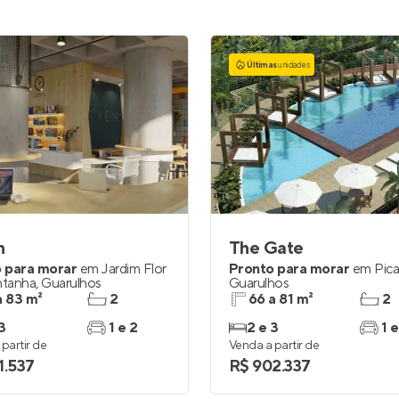
Últimas
unidades
n
The Gate
 para morar
em
Jardim Flor
Pronto para morar
em
Pic
tanha
,
Guarulhos
Guarulhos
a 83 m²
2
66 a 81 m²
2
3
1 e 2
2 e 3
1 e
partir de
Venda a partir de
1.537
R$ 902.337