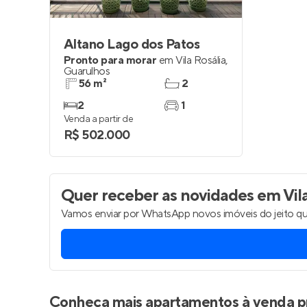
Altano Lago dos Patos
Pronto para morar
em
Vila Rosália
,
Guarulhos
56 m²
2
2
1
Venda a partir de
R$ 502.000
Quer receber as novidades
em Vila
Vamos enviar por WhatsApp novos imóveis do jeito qu
Conheça mais apartamentos à venda p