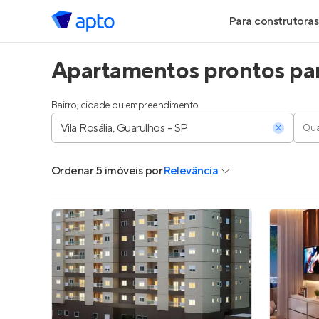
Para construtoras
Apartamentos prontos para
Geração de Le
Geração de Vis
Bairro, cidade ou empreendimento
Qua
Geração de Ve
Ordenar
5 imóveis
por
Relevância
Maiores Const
Parcerias Imobi
Anunciar Imóve
Entrar no Pa