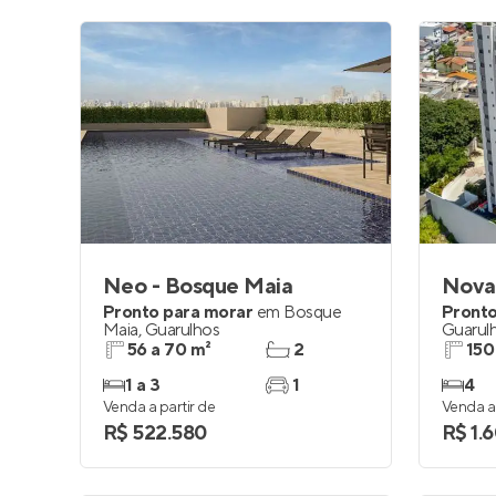
Neo - Bosque Maia
Nova 
Pronto para morar
em
Bosque
Pronto
Maia
,
Guarulhos
Guarul
56 a 70 m²
2
150
1 a 3
1
4
Venda a partir de
Venda a 
R$ 522.580
R$ 1.