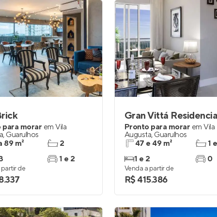
rick
Gran Vittá Residencia
 para morar
em
Vila
Pronto para morar
em
Vila
a
,
Guarulhos
Augusta
,
Guarulhos
a 89 m²
2
47 e 49 m²
1 
3
1 e 2
1 e 2
0
partir de
Venda a partir de
8.337
R$ 415.386