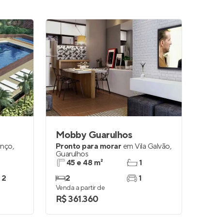
Mobby Guarulhos
anço
,
Pronto para morar
em
Vila Galvão
,
Guarulhos
45 e 48 m²
1
 2
2
1
Venda a partir de
R$ 361.360