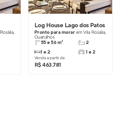
Log House Lago dos Patos
 Rosália
,
Pronto para morar
em
Vila Rosália
,
Guarulhos
55 e 56 m²
2
1 e 2
1 e 2
Venda a partir de
R$ 463.781