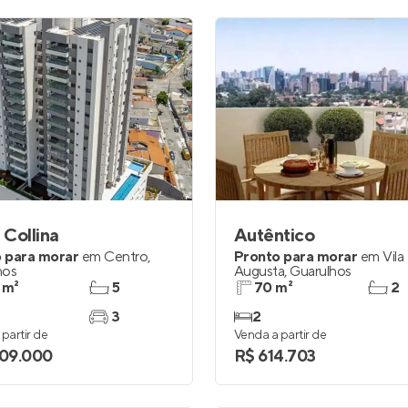
Collina
Autêntico
 para morar
em
Centro
,
Pronto para morar
em
Vila
hos
Augusta
,
Guarulhos
 m²
5
70 m²
2
3
2
partir de
Venda a partir de
609.000
R$ 614.703