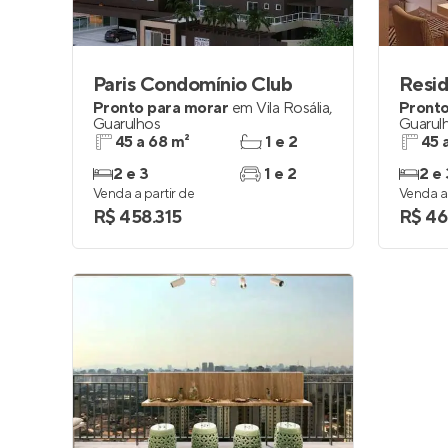
Paris Condomínio Club
Pronto para morar
em
Vila Rosália
,
Pronto
Guarulhos
Guarul
45 a 68 m²
1 e 2
45 
2 e 3
1 e 2
2 e 
Venda a partir de
Venda a 
R$ 458.315
R$ 46