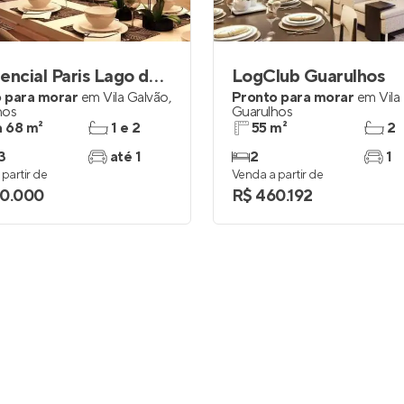
Entrar no Apto
Residencial Paris Lago dos Patos
LogClub Guarulhos
 para morar
em
Vila Galvão
,
Pronto para morar
em
Vila
hos
Guarulhos
a 68 m²
1 e 2
55 m²
2
3
até 1
2
1
partir de
Venda a partir de
0.000
R$ 460.192