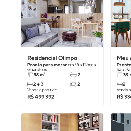
Residencial Olimpo
Meu A
Pronto para morar
em
Vila Flórida
,
Pronto
Guarulhos
São Pa
58 m²
2
39 
2 e 3
2
2
Venda a partir de
Venda a 
R$ 499.392
R$ 33