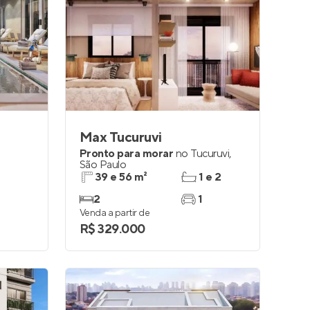
Max Tucuruvi
Pronto para morar
no
Tucuruvi
,
São Paulo
39 e 56 m²
1 e 2
2
1
Venda a partir de
R$ 329.000