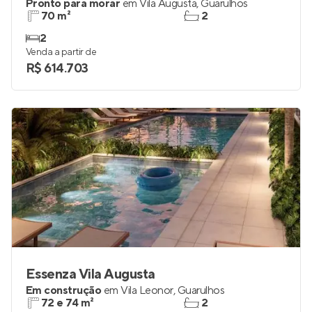
Pronto para morar
em
Vila Augusta
,
Guarulhos
70 m²
2
2
Venda a partir de
R$ 614.703
Essenza Vila Augusta
Em construção
em
Vila Leonor
,
Guarulhos
72 e 74 m²
2