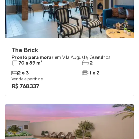
The Brick
Pronto para morar
em
Vila Augusta
,
Guarulhos
70 a 89 m²
2
2 e 3
1 e 2
Venda a partir de
R$ 768.337