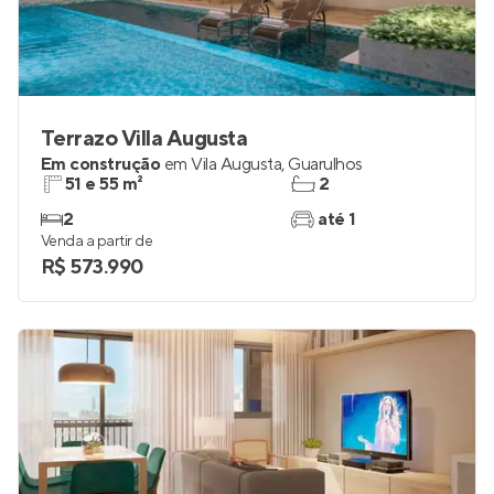
Terrazo Villa Augusta
Em construção
em
Vila Augusta
,
Guarulhos
51 e 55 m²
2
2
até 1
Venda a partir de
R$ 573.990