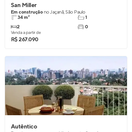
San Miller
Em construção
no
Jaçanã
,
São Paulo
34 m²
1
2
0
Venda a partir de
R$ 267.090
Autêntico