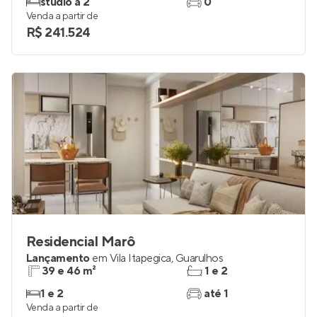
studio a 2
0
Venda a partir de
R$ 241.524
Residencial Marô
Lançamento
em
Vila Itapegica
,
Guarulhos
39 e 46 m²
1 e 2
1 e 2
até 1
Venda a partir de