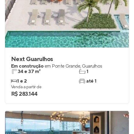
Next Guarulhos
Em construção
em
Ponte Grande
,
Guarulhos
34 e 37 m²
1
1 e 2
até 1
Venda a partir de
R$ 283.144