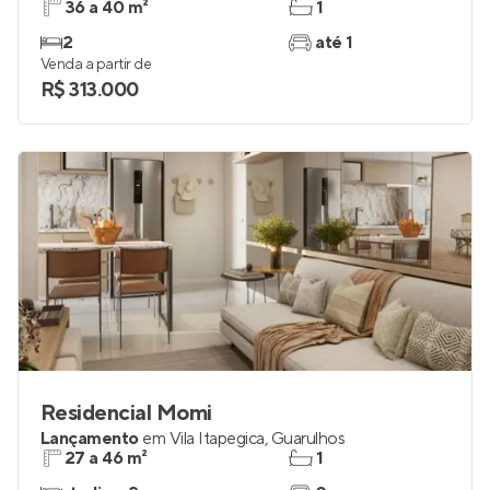
36 a 40 m²
1
2
até 1
Venda a partir de
R$ 313.000
Residencial Momi
Lançamento
em
Vila Itapegica
,
Guarulhos
27 a 46 m²
1