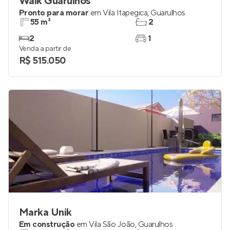
Walk Guarulhos
Pronto para morar
em
Vila Itapegica
,
Guarulhos
55 m²
2
2
1
Venda a partir de
R$ 515.050
Marka Unik
Em construção
em
Vila São João
,
Guarulhos