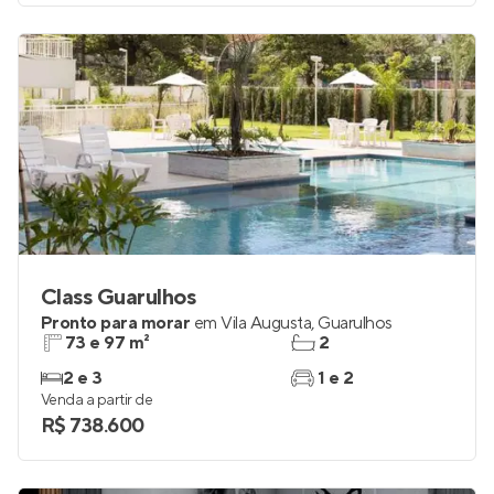
Class Guarulhos
Pronto para morar
em
Vila Augusta
,
Guarulhos
73 e 97 m²
2
2 e 3
1 e 2
Venda a partir de
R$ 738.600