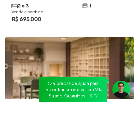
2 e 3
1
Venda a partir de
R$ 695.000
Olá, precisa de ajuda para
encontrar um imóvel em Vila
Saiago, Guarulhos - SP?
Plano&Caminhos do Jaçanã
Lançamento
no
Jaçanã
,
São Paulo
31 a 64 m²
1 e 2
2 e 3
1