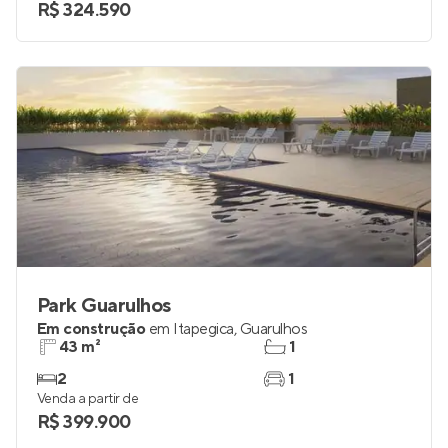
R$ 324.590
Park Guarulhos
Em construção
em
Itapegica
,
Guarulhos
43 m²
1
2
1
Venda a partir de
R$ 399.900