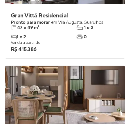
Gran Vittá Residencial
Pronto para morar
em
Vila Augusta
,
Guarulhos
47 e 49 m²
1 e 2
1 e 2
0
Venda a partir de
R$ 415.386