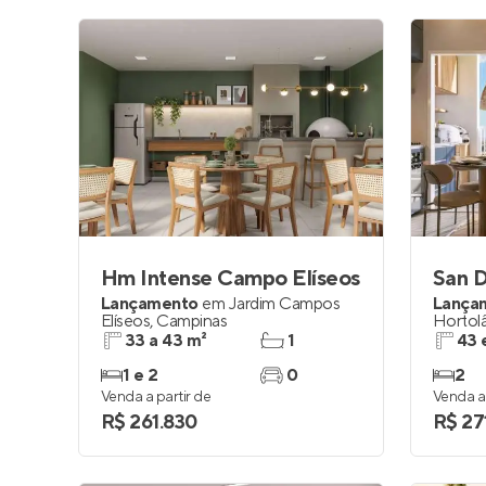
Hm Intense Campo Elíseos
San 
Lançamento
em
Jardim Campos
Lança
Elíseos
,
Campinas
Hortol
33 a 43 m²
1
43 
1 e 2
0
2
Venda a partir de
Venda a 
R$ 261.830
R$ 27