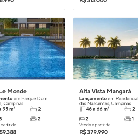
8.990
R$ 313.000
Le Monde
Alta Vista Mangará
mento
em
Parque Dom
Lançamento
em
Residencial
I
,
Campinas
das Nascentes
,
Campinas
e 95 m²
2
46 a 66 m²
2
3
2
2
1
partir de
Venda a partir de
259.388
R$ 379.990