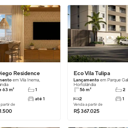
Diego Residence
Eco Vila Tulipa
mento
em
Vila Inema
,
Lançamento
em
Parque Gab
ândia
Hortolândia
e 63 m²
1
56 m²
2
até 1
2
1
partir de
Venda a partir de
1.500
R$ 367.025