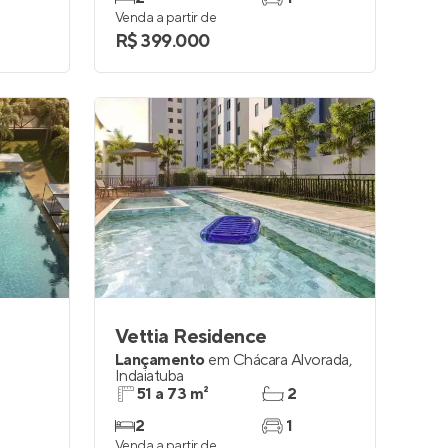
Venda a partir de
R$ 399.000
Vettia Residence
Lançamento
em
Chácara Alvorada
,
Indaiatuba
51 a 73 m²
2
2
1
Venda a partir de