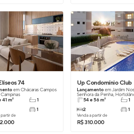
Elíseos 74
Up Condomínio Club
mento
em
Chácaras Campos
Lançamento
em
Jardim No
,
Campinas
Senhora da Penha
,
Hortolân
e 41 m²
1
54 e 56 m²
1
1
2
1
partir de
Venda a partir de
2.000
R$ 310.000