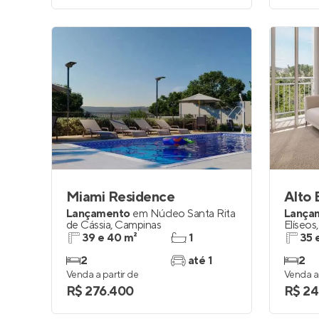
Miami Residence
Alto 
Lançamento
em
Núcleo Santa Rita
Lança
de Cássia
,
Campinas
Elíseos
39 e 40 m²
1
35 
2
até 1
2
Venda a partir de
Venda a 
R$ 276.400
R$ 24