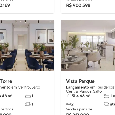
0.169
R$ 900.598
Torre
Vista Parque
mento
em
Centro
,
Salto
Lançamento
em
Residencia
Central Parque
,
Salto
a 48 m²
1
51 e 66 m²
1 
1
2
at
partir de
Venda a partir de