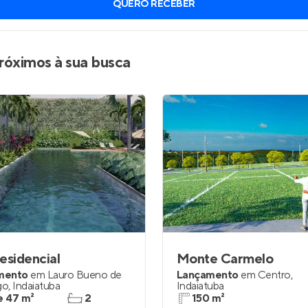
QUERO RECEBER
inel de Clientes
Entrar no Painel de Clientes
Entrar no Apto
róximos à sua busca
esidencial
Monte Carmelo
mento
em
Lauro Bueno de
Lançamento
em
Centro
,
go
,
Indaiatuba
Indaiatuba
e 47 m²
2
150 m²