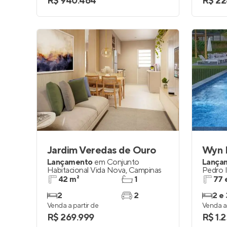
R$ 940.464
R$ 22
Jardim Veredas de Ouro
Wyn 
Lançamento
em
Conjunto
Lança
Habitacional Vida Nova
,
Campinas
Pedro I
42 m²
1
77 
2
2
2 e 
Venda a partir de
Venda a 
R$ 269.999
R$ 1.