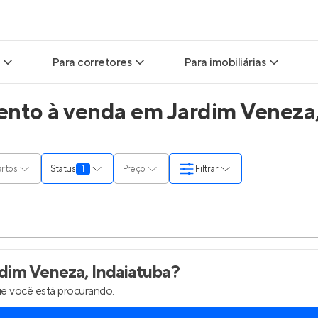
Para corretores
Para imobiliárias
to à venda em Jardim Veneza, 
ads
Leads para Corretores
Leads para Imobiliárias
itas
Corretor+
Hub de imobiliárias
rtos
Status
1
Preço
Filtrar
ndas
Parcerias imobiliárias
Anunciar imóveis
rutoras
Hub de Corretores
Entrar no Painel de 
liárias
Perfil Verificado
dim Veneza, Indaiatuba
?
e você está procurando.
is
Anunciar imóveis