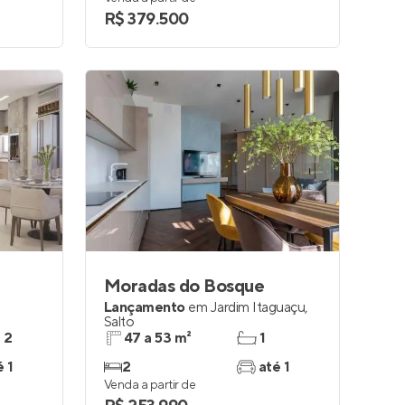
R$ 379.500
Moradas do Bosque
l
Lançamento
em
Jardim Itaguaçu
,
Salto
e 2
47 a 53 m²
1
é 1
2
até 1
Venda a partir de