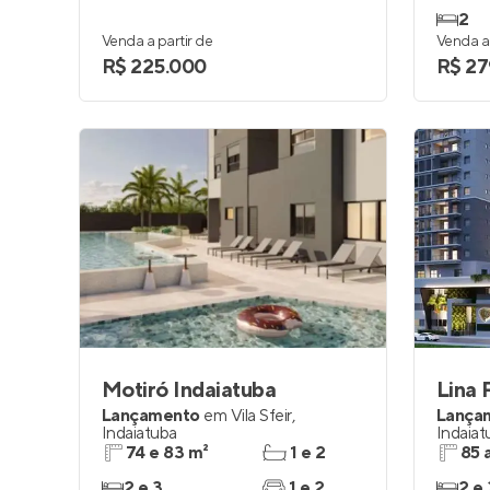
2
Venda a partir de
Venda a 
R$ 225.000
R$ 27
Motiró Indaiatuba
Lina 
Lançamento
em
Vila Sfeir
,
Lança
Indaiatuba
Indaiat
74 e 83 m²
1 e 2
85 
2 e 3
1 e 2
2 e 