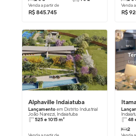
Venda a partir de
Venda a 
R$ 845.745
R$ 92
Alphaville Indaiatuba
Itam
Lançamento
em
Distrito Industrial
Lança
João Narezzi
,
Indaiatuba
Indaiat
525 e 1015 m²
48 
2
Venda a partir de
Venda a 