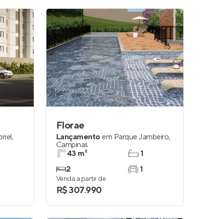
Florae
riel
,
Lançamento
em
Parque Jambeiro
,
Campinas
43 m²
1
2
1
Venda a partir de
R$ 307.990