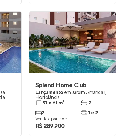
Splend Home Club
ssa
Lançamento
em
Jardim Amanda I
,
dia
Hortolândia
57 a 61 m²
2
2
1 e 2
Venda a partir de
R$ 289.900