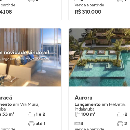
partir de
Venda a partir de
4.108
R$ 310.000
aracá
Aurora
mento
em
Vila Maria
,
Lançamento
em
Helvétia
,
uba
Indaiatuba
e 53 m²
1 e 2
100 m²
2
até 1
3
2
partir de
Venda a partir de