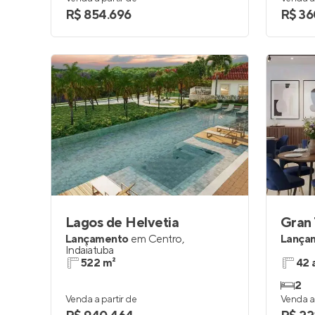
R$ 854.696
R$ 36
Lagos de Helvetia
Gran 
Lançamento
em
Centro
,
Lança
Indaiatuba
522 m²
42 
2
Venda a partir de
Venda a 