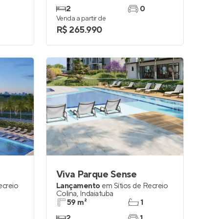
2
0
Venda a partir de
R$ 265.990
Viva Parque Sense
ecreio
Lançamento
em
Sítios de Recreio
Colina
,
Indaiatuba
59 m²
1
2
1