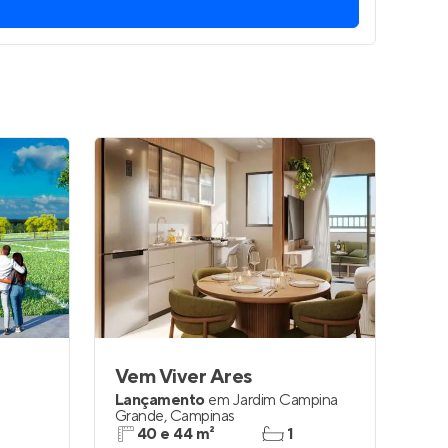
Entrar no Apto
Vem Viver Ares
Lançamento
em
Jardim Campina
Grande
,
Campinas
40 e 44 m²
1