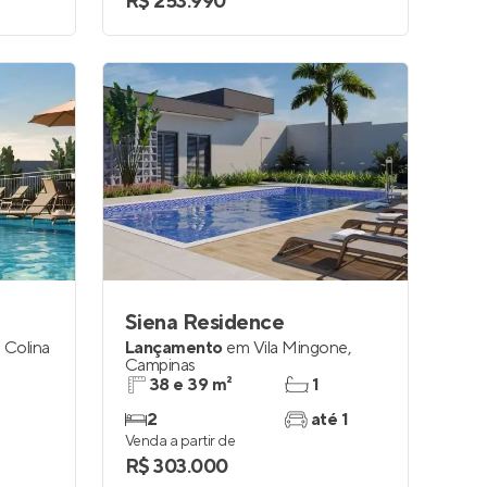
R$ 253.990
Siena Residence
 Colina
Lançamento
em
Vila Mingone
,
Campinas
38 e 39 m²
1
2
até 1
Venda a partir de
R$ 303.000