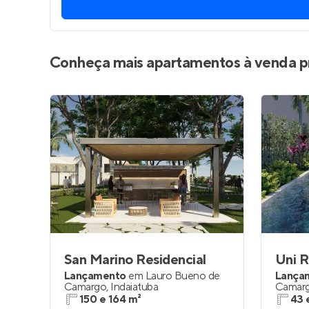
Entrar no Pa
Conheça mais apartamentos à venda p
San Marino Residencial
Uni R
Lançamento
em
Lauro Bueno de
Lança
Camargo
,
Indaiatuba
Camar
150 e 164 m²
43 