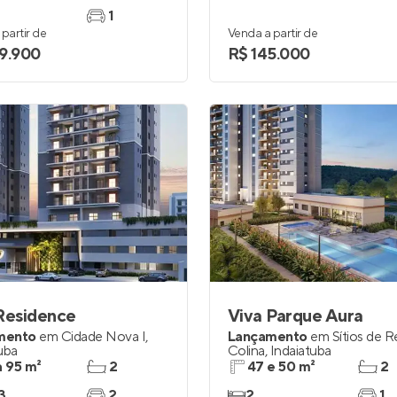
1
partir de
Venda a partir de
9.900
R$ 145.000
Residence
Viva Parque Aura
mento
em
Cidade Nova I
,
Lançamento
em
Sítios de R
uba
Colina
,
Indaiatuba
a 95 m²
2
47 e 50 m²
2
3
2
2
1