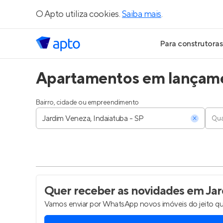
O Apto utiliza cookies.
Saiba mais
.
Para construtoras
Apartamentos em lançamen
Geração de Le
Geração de Vis
Bairro, cidade ou empreendimento
Qua
Geração de Ve
Maiores Const
Parcerias Imobi
Quer receber as novidades
em Jar
Vamos enviar por WhatsApp novos imóveis do jeito qu
Anunciar Imóve