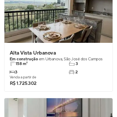
Alta Vista Urbanova
Em construção
em
Urbanova
,
São José dos Campos
158 m²
3
3
2
Venda a partir de
R$ 1.725.302