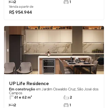
2
1
Venda a partir de
R$ 954.944
UP Life Residence
Em construção
em
Jardim Oswaldo Cruz
,
São José dos
Campos
61 e 62 m²
2
2
1