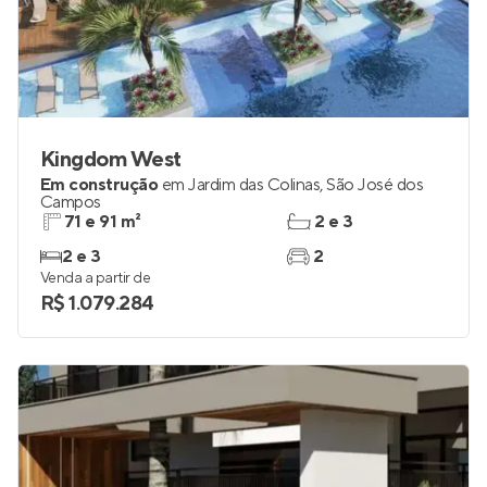
Kingdom West
Em construção
em
Jardim das Colinas
,
São José dos
Campos
71 e 91 m²
2 e 3
2 e 3
2
Venda a partir de
R$ 1.079.284