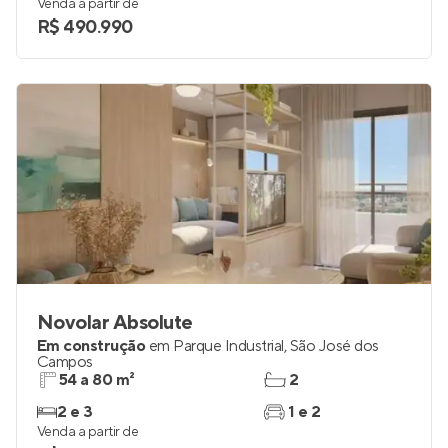
Venda a partir de
R$ 490.990
Novolar Absolute
Em construção
em
Parque Industrial
,
São José dos
Campos
54 a 80 m²
2
2 e 3
1 e 2
Venda a partir de