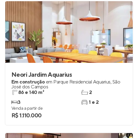
Neori Jardim Aquarius
Em construção
em
Parque Residencial Aquarius
,
São
José dos Campos
86 e 140 m²
2
3
1 e 2
Venda a partir de
R$ 1.110.000