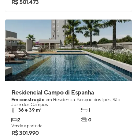
R$ 501.473
Residencial Campo di Espanha
Em construção
em
Residencial Bosque dos Ipês
,
São
José dos Campos
36 e 39 m²
1
2
0
Venda a partir de
R$ 301.990