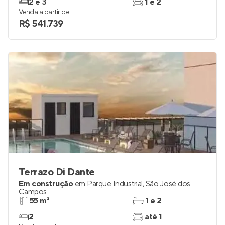
2 e 3
1 e 2
Venda a partir de
R$ 541.739
Terrazo Di Dante
Em construção
em
Parque Industrial
,
São José dos
Campos
55 m²
1 e 2
2
até 1