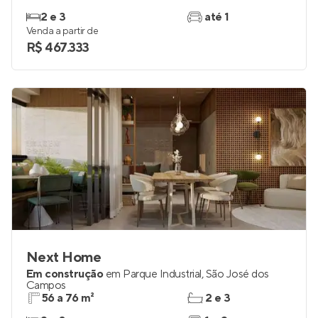
2 e 3
até 1
Venda a partir de
R$ 467.333
Next Home
Em construção
em
Parque Industrial
,
São José dos
Campos
56 a 76 m²
2 e 3