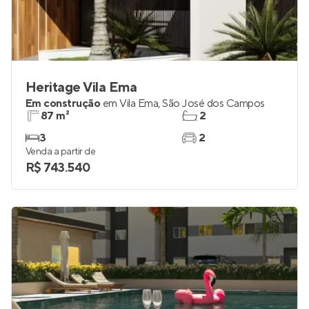
Heritage Vila Ema
Em construção
em
Vila Ema
,
São José dos Campos
87 m²
2
3
2
Venda a partir de
R$ 743.540