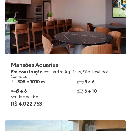
Mansões Aquarius
Em construção
em
Jardim Aquárius
,
São José dos
Campos
505 e 1010 m²
5 e 6
5 e 6
6 e 10
Venda a partir de
R$ 4.022.763