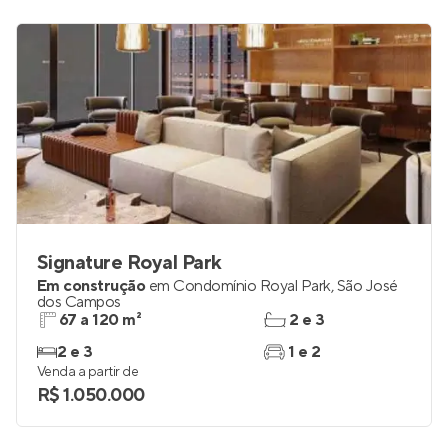
Signature Royal Park
Em construção
em
Condomínio Royal Park
,
São José
dos Campos
67 a 120 m²
2 e 3
2 e 3
1 e 2
Venda a partir de
R$ 1.050.000