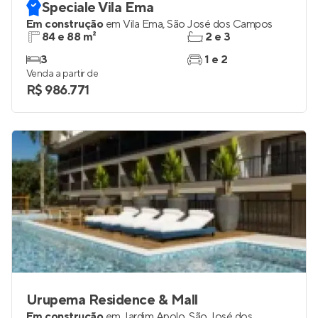
Speciale Vila Ema
Em construção
em
Vila Ema
,
São José dos Campos
84 e 88 m²
2 e 3
3
1 e 2
Venda a partir de
R$ 986.771
Urupema Residence & Mall
Em construção
em
Jardim Apolo
,
São José dos