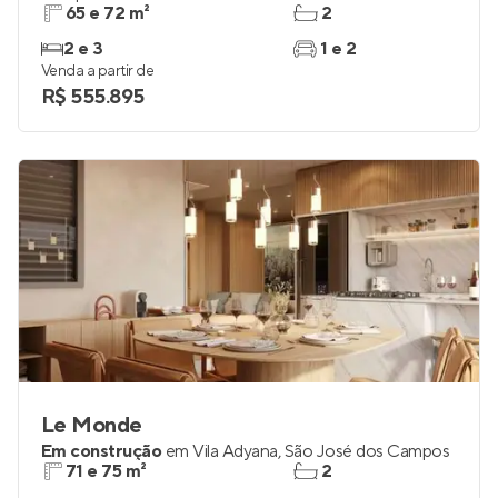
65 e 72 m²
2
2 e 3
1 e 2
Venda a partir de
R$ 555.895
Le Monde
Em construção
em
Vila Adyana
,
São José dos Campos
71 e 75 m²
2