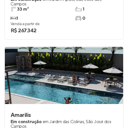
Campos
33 m²
1
1
0
Venda a partir de
R$ 267.342
Amarilis
Em construção
em
Jardim das Colinas
,
São José dos
Campos