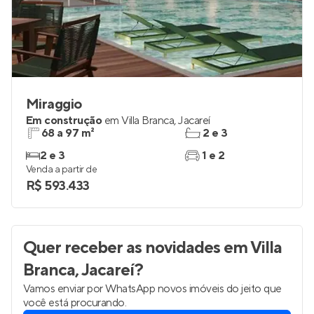
Miraggio
Em construção
em
Villa Branca
,
Jacareí
68 a 97 m²
2 e 3
2 e 3
1 e 2
Venda a partir de
R$ 593.433
Quer receber as novidades
em Villa
Branca, Jacareí
?
Vamos enviar por WhatsApp novos imóveis do jeito que
você está procurando.