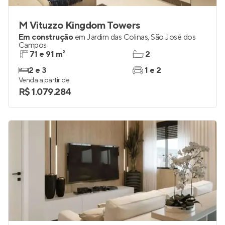
M Vituzzo Kingdom Towers
Em construção
em
Jardim das Colinas
,
São José dos
Campos
71 e 91 m²
2
2 e 3
1 e 2
Venda a partir de
R$ 1.079.284