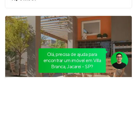
Olá, precisa de ajuda para
encontrar um imóvel em Villa
Branca, Jacareí - SP?
Life São José
Em construção
em
Parque Residencial Flamboyant
,
São José dos Campos
51 m²
2
2
1
Venda a partir de
R$ 374.900