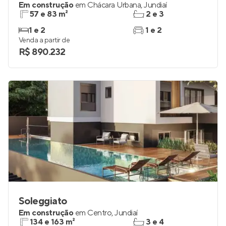
Em construção
em
Chácara Urbana
,
Jundiaí
57 e 83 m²
2 e 3
1 e 2
1 e 2
Venda a partir de
R$ 890.232
Soleggiato
Em construção
em
Centro
,
Jundiaí
134 e 163 m²
3 e 4