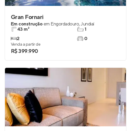
Gran Fornari
Em construção
em
Engordadouro
,
Jundiaí
43 m²
1
2
0
Venda a partir de
R$ 399.990