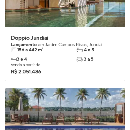
Doppio Jundiaí
Lançamento
em
Jardim Campos Elísios
,
Jundiaí
156 a 442 m²
4 e 5
3 e 4
3 a 5
Venda a partir de
R$ 2.051.486