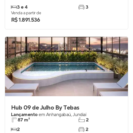
3 e 4
3
Venda a partir de
R$ 1.891.536
Hub 09 de Julho By Tebas
Lançamento
em
Anhangabaú
,
Jundiaí
87 m²
2
2
2