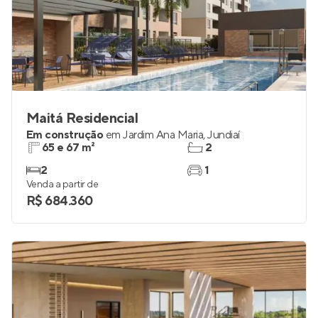
Maitá Residencial
Em construção
em
Jardim Ana Maria
,
Jundiaí
65 e 67 m²
2
2
1
Venda a partir de
R$ 684.360