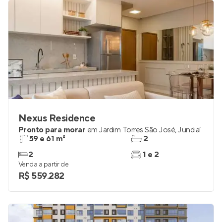
Nexus Residence
Pronto para morar
em
Jardim Torres São José
,
Jundiaí
59 e 61 m²
2
2
1 e 2
Venda a partir de
R$ 559.282