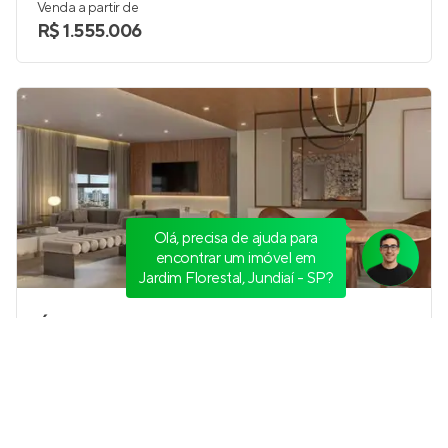
Venda a partir de
R$ 1.555.006
Olá, precisa de ajuda para
encontrar um imóvel em
Jardim Florestal, Jundiaí - SP?
Ávora by Tebas
Em construção
em
Jardim Santa Teresa
,
Jundiaí
216 e 248 m²
4
3 e 4
4
Venda a partir de
R$ 2.859.177