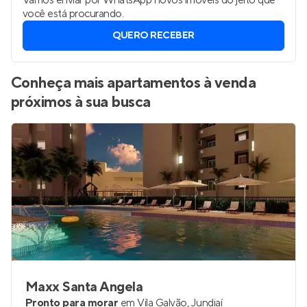
Vamos enviar por WhatsApp novos imóveis do jeito que
você está procurando.
QUERO RECEBER
Conheça mais apartamentos à venda
próximos à sua busca
Maxx Santa Angela
Pronto para morar
em
Vila Galvão
,
Jundiaí