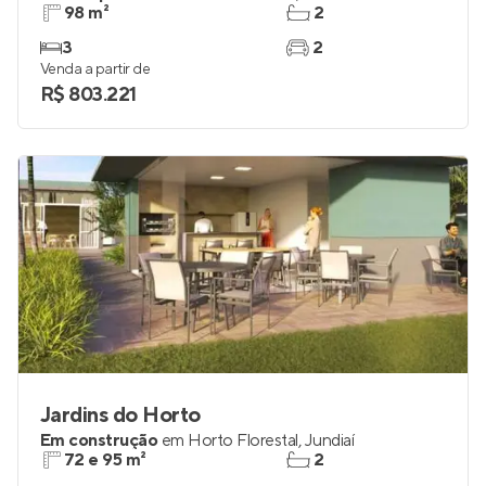
98 m²
2
3
2
Venda a partir de
R$ 803.221
Jardins do Horto
Em construção
em
Horto Florestal
,
Jundiaí
72 e 95 m²
2