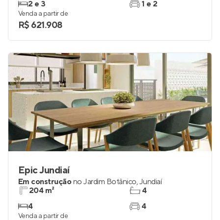
2 e 3
1 e 2
Venda a partir de
R$ 621.908
Epic Jundiaí
Em construção
no
Jardim Botânico
,
Jundiaí
204 m²
4
4
4
Venda a partir de