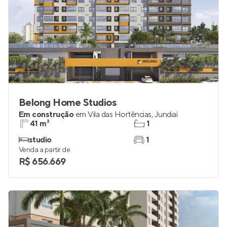
Belong Home Studios
Em construção
em
Vila das Hortências
,
Jundiaí
41 m²
1
studio
1
Venda a partir de
R$ 656.669