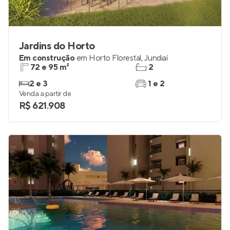
Jardins do Horto
Em construção
em
Horto Florestal
,
Jundiaí
72 e 95 m²
2
2 e 3
1 e 2
Venda a partir de
R$ 621.908