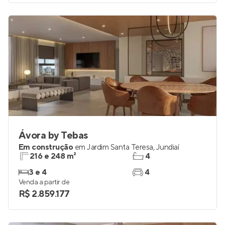
Ávora by Tebas
Em construção
em
Jardim Santa Teresa
,
Jundiaí
216 e 248 m²
4
3 e 4
4
Venda a partir de
R$ 2.859.177