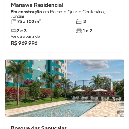
Manawa Residencial
Em construção
em
Recanto Quarto Centenário
,
Jundiaí
75 a 102 m²
2
2 e 3
1 e 2
Venda a partir de
R$ 969.996
Bosque das Sapucaias