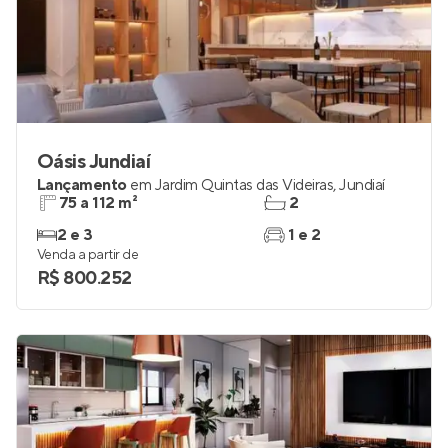
Oásis Jundiaí
Lançamento
em
Jardim Quintas das Videiras
,
Jundiaí
75 a 112 m²
2
2 e 3
1 e 2
Venda a partir de
R$ 800.252