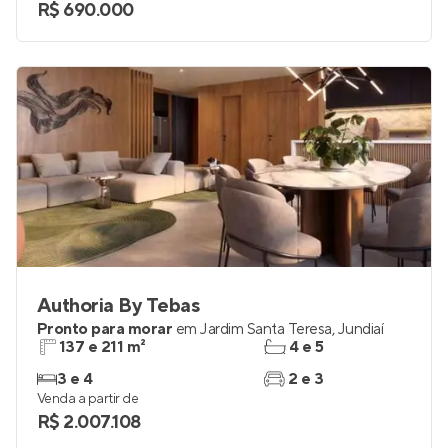
R$ 690.000
Authoria By Tebas
Pronto para morar
em
Jardim Santa Teresa
,
Jundiaí
137 e 211 m²
4 e 5
3 e 4
2 e 3
Venda a partir de
R$ 2.007.108