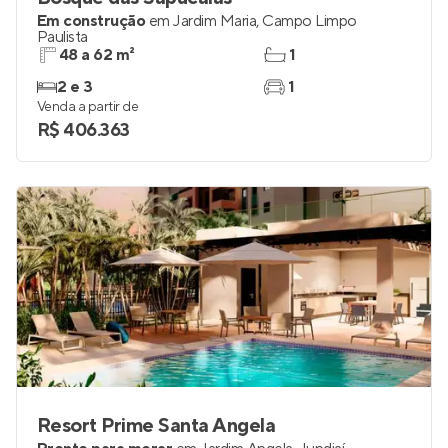
Em construção
em
Jardim Maria
,
Campo Limpo
Paulista
48 a 62 m²
1
2 e 3
1
Venda a partir de
R$ 406.363
Resort Prime Santa Angela