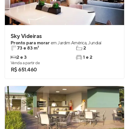
Sky Videiras
Pronto para morar
em
Jardim América
,
Jundiaí
73 e 83 m²
2
2 e 3
1 e 2
Venda a partir de
R$ 651.460