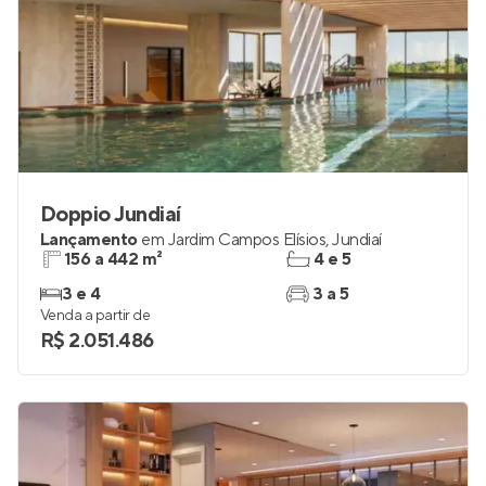
Doppio Jundiaí
Lançamento
em
Jardim Campos Elísios
,
Jundiaí
156 a 442 m²
4 e 5
3 e 4
3 a 5
Venda a partir de
R$ 2.051.486