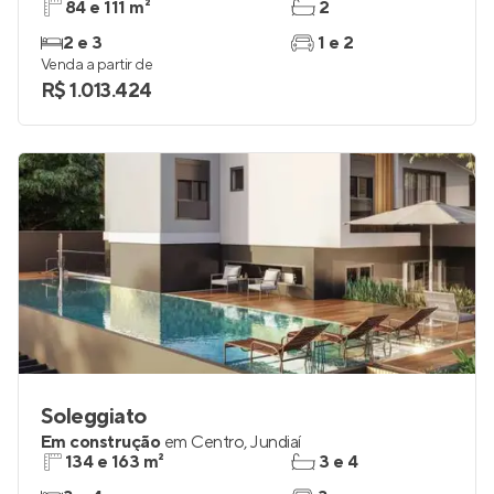
84 e 111 m²
2
2 e 3
1 e 2
Venda a partir de
R$ 1.013.424
Soleggiato
Em construção
em
Centro
,
Jundiaí
134 e 163 m²
3 e 4