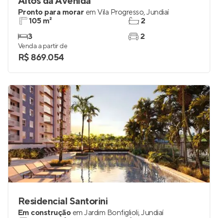
Altos da Avenida
Pronto para morar
em
Vila Progresso
,
Jundiaí
105 m²
2
3
2
Venda a partir de
R$ 869.054
Residencial Santorini
Em construção
em
Jardim Bonfiglioli
,
Jundiaí