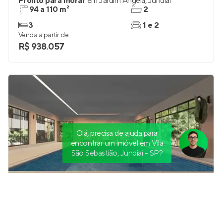
Pronto para morar
em
Jardim Ângela
,
Jundiaí
94 a 110 m²
2
3
1 e 2
Venda a partir de
R$ 938.057
Olá, precisa de ajuda para
encontrar um imóvel em Vila
São Sebastião, Jundiaí - SP?
Odeon Residencial
Pronto para morar
em
Portal do Paraíso
,
Jundiaí
95 e 112 m²
2