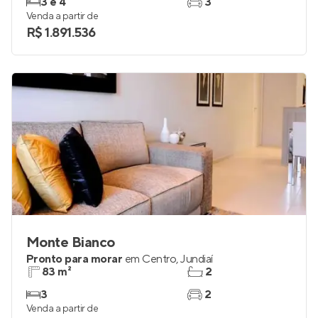
3 e 4
3
Venda a partir de
R$ 1.891.536
Monte Bianco
Pronto para morar
em
Centro
,
Jundiaí
83 m²
2
3
2
Venda a partir de