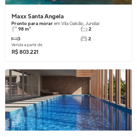
Maxx Santa Angela
Pronto para morar
em
Vila Galvão
,
Jundiaí
98 m²
2
3
2
Venda a partir de
R$ 803.221