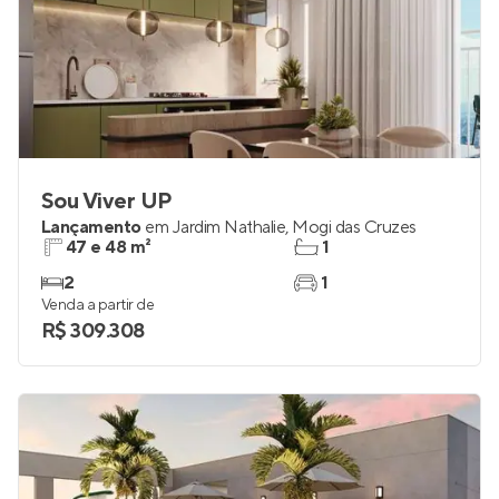
Sou Viver UP
Lançamento
em
Jardim Nathalie
,
Mogi das Cruzes
47 e 48 m²
1
2
1
Venda a partir de
R$ 309.308