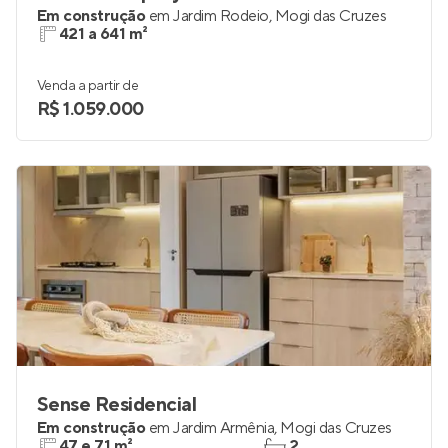
Em construção
em
Jardim Rodeio
,
Mogi das Cruzes
421 a 641 m²
Venda a partir de
R$ 1.059.000
Sense Residencial
Em construção
em
Jardim Armênia
,
Mogi das Cruzes
47 e 71 m²
2