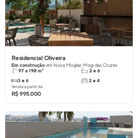
Residencial Oliveira
Em construção
em
Nova Mogilar
,
Mogi das Cruzes
97 a 198 m²
2 e 6
3 e 6
2 e 4
Venda a partir de
R$ 995.000