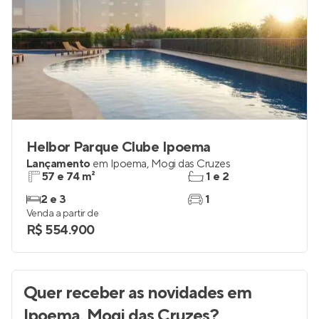
Helbor Parque Clube Ipoema
Lançamento
em
Ipoema
,
Mogi das Cruzes
57 e 74 m²
1 e 2
2 e 3
1
Venda a partir de
R$ 554.900
Quer receber as novidades
em
Ipoema, Mogi das Cruzes
?