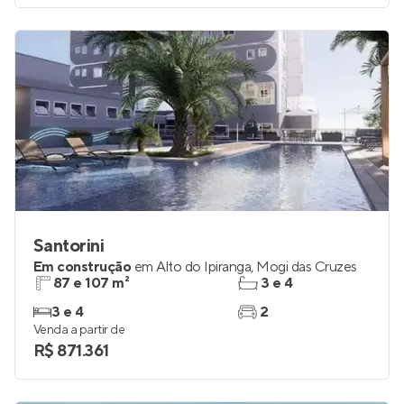
Santorini
Em construção
em
Alto do Ipiranga
,
Mogi das Cruzes
87 e 107 m²
3 e 4
3 e 4
2
Venda a partir de
R$ 871.361