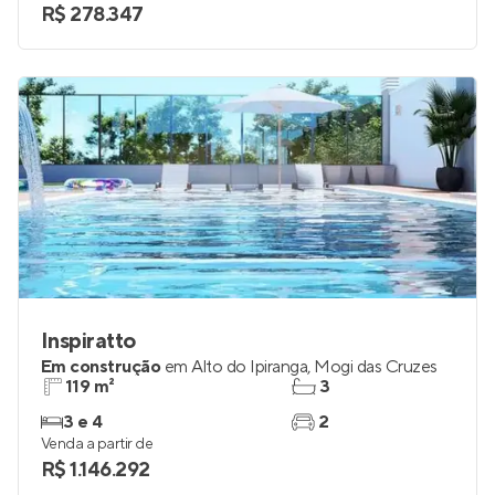
R$ 278.347
Inspiratto
Em construção
em
Alto do Ipiranga
,
Mogi das Cruzes
119 m²
3
3 e 4
2
Venda a partir de
R$ 1.146.292