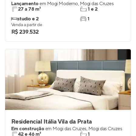
Lançamento
em
Mogi Moderno
,
Mogi das Cruzes
27 a 78 m²
1 e 2
studio e 2
1
Venda a partir de
R$ 239.532
Residencial Itália Vila da Prata
Em construção
em
Mogi das Cruzes
,
Mogi das Cruzes
42 e 46 m²
1