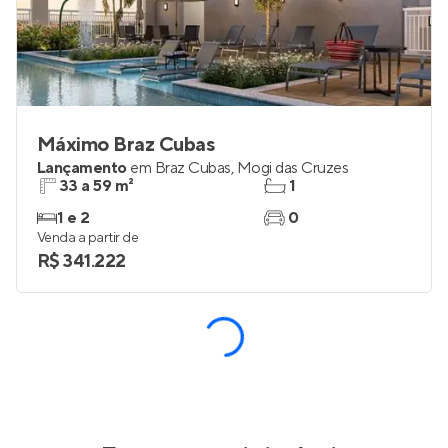
Máximo Braz Cubas
Lançamento
em
Braz Cubas
,
Mogi das Cruzes
33 a 59 m²
1
1 e 2
0
Venda a partir de
R$ 341.222