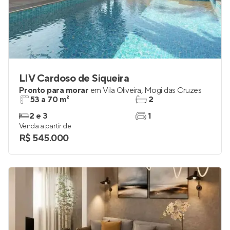
LIV Cardoso de Siqueira
Pronto para morar
em
Vila Oliveira
,
Mogi das Cruzes
53 a 70 m²
2
2 e 3
1
Venda a partir de
R$ 545.000