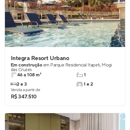
Integra Resort Urbano
Em construção
em
Parque Residencial Itapeti
,
Mogi
das Cruzes
46 a 108 m²
1
2 e 3
1 e 2
Venda a partir de
R$ 347.510