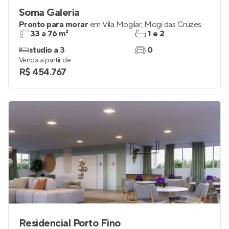
Soma Galeria
Pronto para morar
em
Vila Mogilar
,
Mogi das Cruzes
33 a 76 m²
1 e 2
studio a 3
0
Venda a partir de
R$ 454.767
Residencial Porto Fino