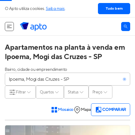
O Apto utiliza cookies.
Saiba mais
.
Tudo bem
Apartamentos na planta à venda em
Ipoema, Mogi das Cruzes - SP
Bairro, cidade ou empreendimento
Filtrar
Quartos
Status
Preço
Mosaico
Mapa
COMPARAR