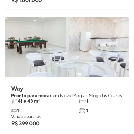
R$ 1.601.000
Way
Pronto para morar
em
Nova Mogilar
,
Mogi das Cruzes
41 e 43 m²
1
1
1
Venda a partir de
R$ 399.000