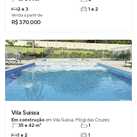
2 e 3
1 e 2
Venda a partir de
R$ 370.000
Vila Suissa
Em construção
em
Vila Suissa
,
Mogi das Cruzes
35 e 42 m²
1
1 e 2
1