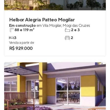
Helbor Alegria Patteo Mogilar
Em construção
em
Vila Mogilar
,
Mogi das Cruzes
88 e 119 m²
2 e 3
3
2
Venda a partir de
R$ 929.000