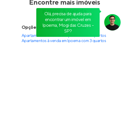
Olá, precisa de ajuda para
encontrar um imóvel em
Ipoema, Mogi das Cruzes -
Residencial Solare Mogi Moderno
SP?
Em construção
em
Alto Ipiranga
,
Mogi das Cruzes
48 m²
1
1
1
Venda a partir de
R$ 341.904