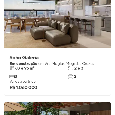
Soho Galeria
Em construção
em
Vila Mogilar
,
Mogi das Cruzes
83 e 95 m²
2 e 3
3
2
Venda a partir de
R$ 1.060.000