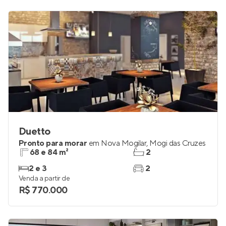
Duetto
Pronto para morar
em
Nova Mogilar
,
Mogi das Cruzes
68 e 84 m²
2
2 e 3
2
Venda a partir de
R$ 770.000