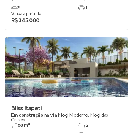
2
1
Venda a partir de
R$ 345.000
Bliss Itapeti
Em construção
na
Vila Mogi Moderno
,
Mogi das
Cruzes
68 m²
2