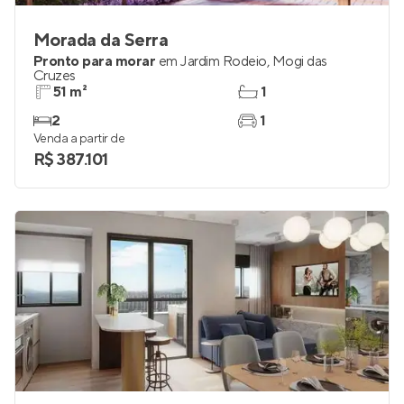
Morada da Serra
Pronto para morar
em
Jardim Rodeio
,
Mogi das
Cruzes
51 m²
1
2
1
Venda a partir de
R$ 387.101