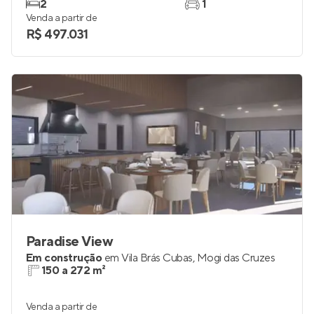
2
1
Venda a partir de
R$ 497.031
Paradise View
Em construção
em
Vila Brás Cubas
,
Mogi das Cruzes
150 a 272 m²
Venda a partir de