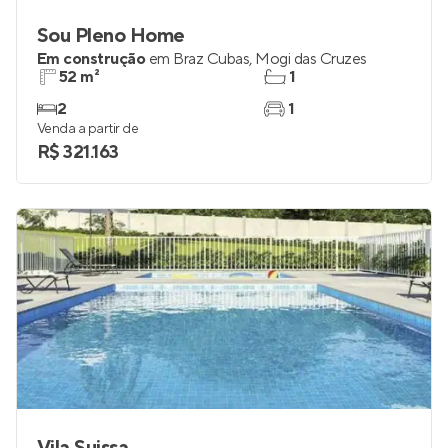
Sou Pleno Home
Em construção
em
Braz Cubas
,
Mogi das Cruzes
52 m²
1
2
1
Venda a partir de
R$ 321.163