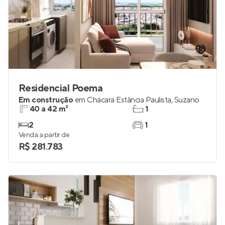
Residencial Poema
Em construção
em
Chácara Estância Paulista
,
Suzano
40 a 42 m²
1
2
1
Venda a partir de
R$ 281.783