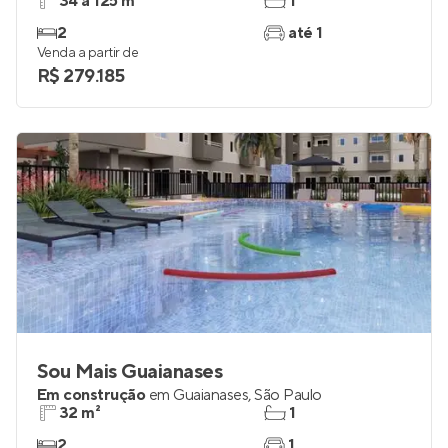
34 a 125 m²
1
2
até 1
Venda a partir de
R$ 279.185
Sou Mais Guaianases
Em construção
em
Guaianases
,
São Paulo
32 m²
1
2
1