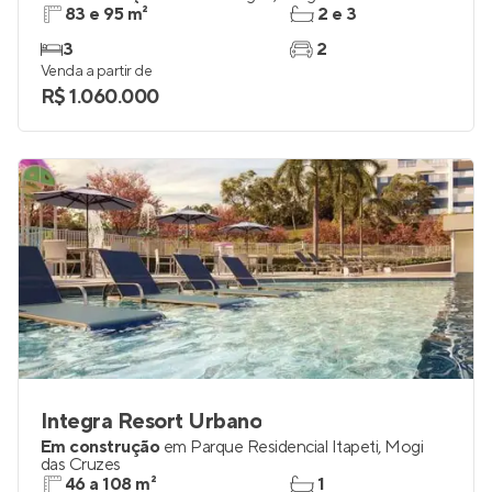
83 e 95 m²
2 e 3
3
2
Venda a partir de
R$ 1.060.000
Integra Resort Urbano
Em construção
em
Parque Residencial Itapeti
,
Mogi
das Cruzes
46 a 108 m²
1