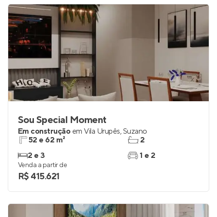
Sou Special Moment
Em construção
em
Vila Urupês
,
Suzano
52 e 62 m²
2
2 e 3
1 e 2
Venda a partir de
R$ 415.621