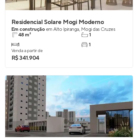
Residencial Solare Mogi Moderno
Em construção
em
Alto Ipiranga
,
Mogi das Cruzes
48 m²
1
1
1
Venda a partir de
R$ 341.904