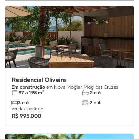
Residencial Oliveira
Em construção
em
Nova Mogilar
,
Mogi das Cruzes
97 a 198 m²
2 e 6
3 e 6
2 e 4
Venda a partir de
R$ 995.000