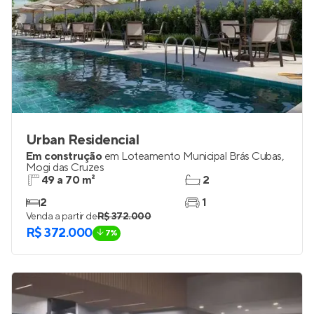
Urban Residencial
Em construção
em
Loteamento Municipal Brás Cubas
,
Mogi das Cruzes
49 a 70 m²
2
2
1
Venda a partir de
R$ 372.000
R$ 372.000
7%