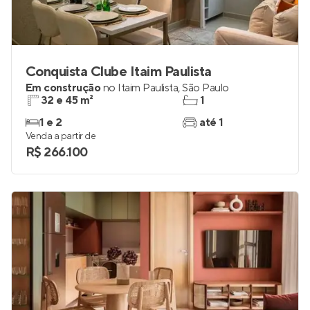
Conquista Clube Itaim Paulista
Em construção
no
Itaim Paulista
,
São Paulo
32 e 45 m²
1
1 e 2
até 1
Venda a partir de
R$ 266.100