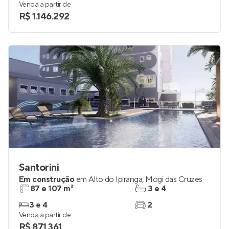
Venda a partir de
R$ 1.146.292
Santorini
Em construção
em
Alto do Ipiranga
,
Mogi das Cruzes
87 e 107 m²
3 e 4
3 e 4
2
Venda a partir de
R$ 871.361