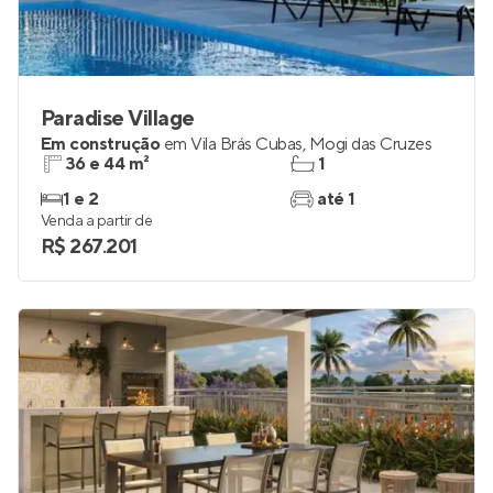
Paradise Village
Em construção
em
Vila Brás Cubas
,
Mogi das Cruzes
36 e 44 m²
1
1 e 2
até 1
Venda a partir de
R$ 267.201