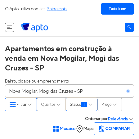
O Apto utiliza cookies.
Saiba mais
.
Tudo bem
Apartamentos em construção à
venda em Nova Mogilar, Mogi das
Cruzes - SP
Bairro, cidade ou empreendimento
Filtrar
Quartos
Status
1
Preço
Ordenar
por
Relevância
Mosaico
Mapa
COMPARAR