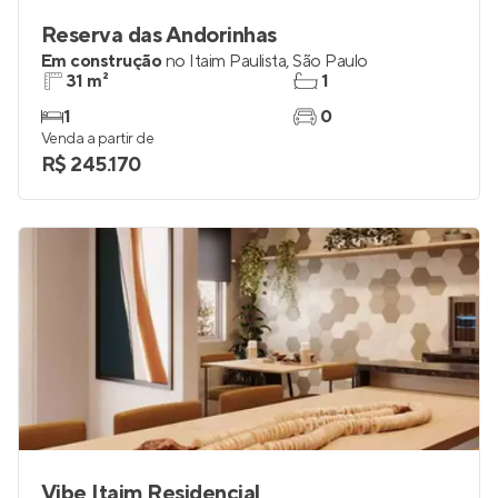
Reserva das Andorinhas
Em construção
no
Itaim Paulista
,
São Paulo
31 m²
1
1
0
Venda a partir de
R$ 245.170
Vibe Itaim Residencial