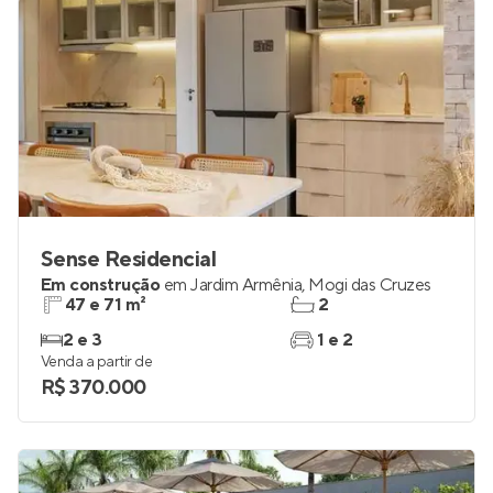
Sense Residencial
Em construção
em
Jardim Armênia
,
Mogi das Cruzes
47 e 71 m²
2
2 e 3
1 e 2
Venda a partir de
R$ 370.000