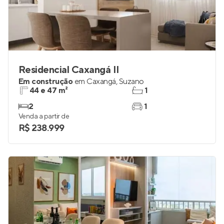
Residencial Caxangá II
Em construção
em
Caxangá
,
Suzano
44 e 47 m²
1
2
1
Venda a partir de
R$ 238.999