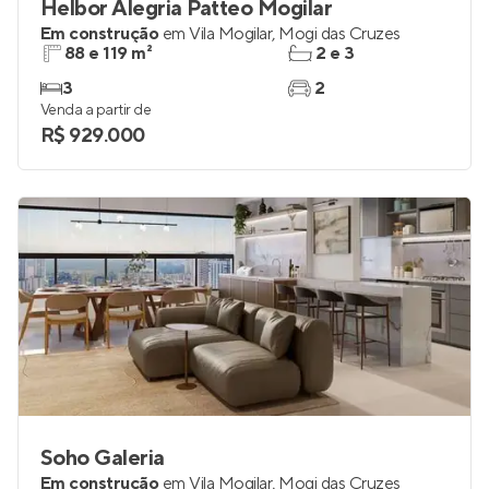
Helbor Alegria Patteo Mogilar
Em construção
em
Vila Mogilar
,
Mogi das Cruzes
88 e 119 m²
2 e 3
3
2
Venda a partir de
R$ 929.000
Soho Galeria
Em construção
em
Vila Mogilar
,
Mogi das Cruzes