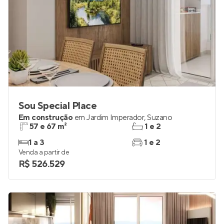
Sou Special Place
Em construção
em
Jardim Imperador
,
Suzano
57 e 67 m²
1 e 2
1 a 3
1 e 2
Venda a partir de
R$ 526.529