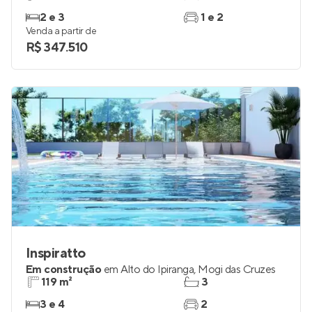
2 e 3
1 e 2
Venda a partir de
R$ 347.510
Inspiratto
Em construção
em
Alto do Ipiranga
,
Mogi das Cruzes
119 m²
3
3 e 4
2