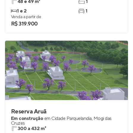
48 e 49 m²
1
1 e 2
1
Venda a partir de
R$ 319.900
Reserva Aruã
Em construção
em
Cidade Parquelandia
,
Mogi das
Cruzes
300 a 432 m²