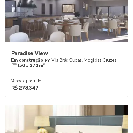
Paradise View
Em construção
em
Vila Brás Cubas
,
Mogi das Cruzes
150 a 272 m²
Venda a partir de
R$ 278.347