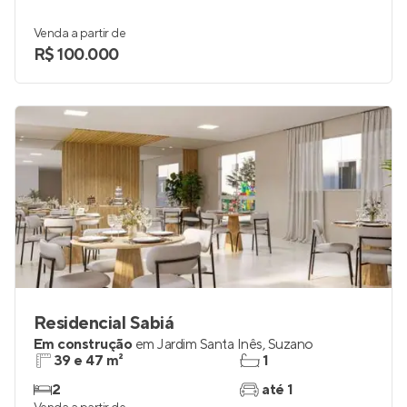
Venda a partir de
R$ 100.000
Residencial Sabiá
Em construção
em
Jardim Santa Inês
,
Suzano
39 e 47 m²
1
2
até 1