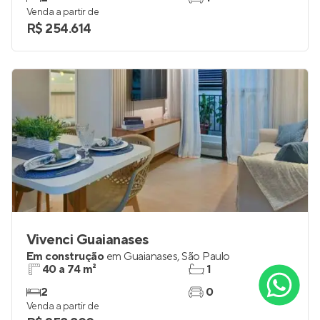
Venda a partir de
R$ 254.614
Vivenci Guaianases
Em construção
em
Guaianases
,
São Paulo
40 a 74 m²
1
2
0
Venda a partir de