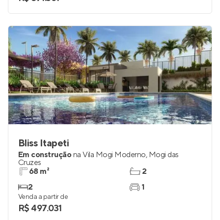
Bliss Itapeti
Em construção
na
Vila Mogi Moderno
,
Mogi das
Cruzes
68 m²
2
2
1
Venda a partir de
R$ 497.031