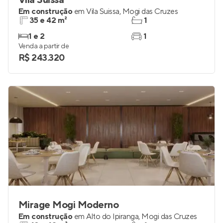
Vila Suissa
Em construção
em
Vila Suissa
,
Mogi das Cruzes
35 e 42 m²
1
1 e 2
1
Venda a partir de
R$ 243.320
Mirage Mogi Moderno
Em construção
em
Alto do Ipiranga
,
Mogi das Cruzes