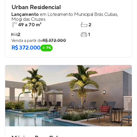
Urban Residencial
Lançamento
em
Loteamento Municipal Brás Cubas
,
Mogi das Cruzes
49 a 70 m²
2
2
1
Venda a partir de
R$ 372.000
R$ 372.000
7%