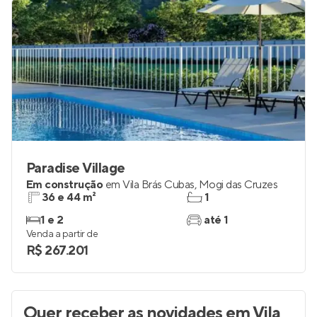
Paradise Village
Em construção
em
Vila Brás Cubas
,
Mogi das Cruzes
36 e 44 m²
1
1 e 2
até 1
Venda a partir de
R$ 267.201
Quer receber as novidades
em Vila