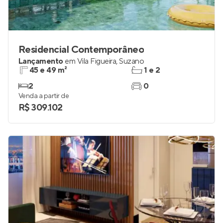
Residencial Contemporâneo
Lançamento
em
Vila Figueira
,
Suzano
45 e 49 m²
1 e 2
2
0
Venda a partir de
R$ 309.102