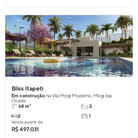
Bliss Itapeti
Em construção
na
Vila Mogi Moderno
,
Mogi das
Cruzes
68 m²
2
2
1
Venda a partir de
R$ 497.031