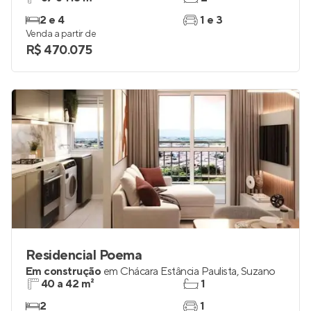
2 e 4
1 e 3
Venda a partir de
R$ 470.075
Residencial Poema
Em construção
em
Chácara Estância Paulista
,
Suzano
40 a 42 m²
1
2
1