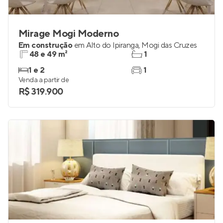
Mirage Mogi Moderno
Em construção
em
Alto do Ipiranga
,
Mogi das Cruzes
48 e 49 m²
1
1 e 2
1
Venda a partir de
R$ 319.900