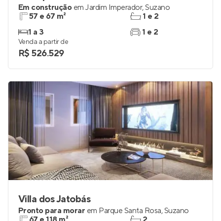
Em construção
em
Jardim Imperador
,
Suzano
57 e 67 m²
1 e 2
1 a 3
1 e 2
Venda a partir de
R$ 526.529
Villa dos Jatobás
Pronto para morar
em
Parque Santa Rosa
,
Suzano
67 e 118 m²
2