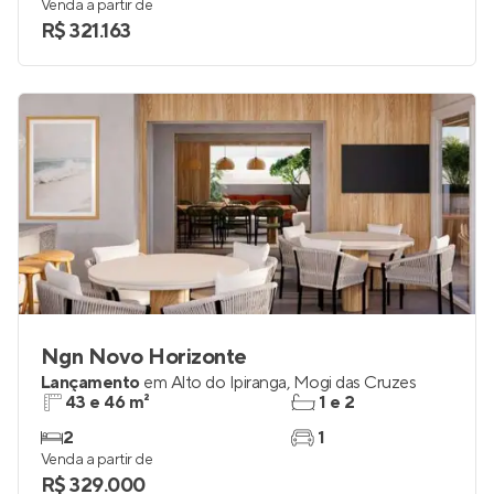
Venda a partir de
R$ 321.163
Ngn Novo Horizonte
Lançamento
em
Alto do Ipiranga
,
Mogi das Cruzes
43 e 46 m²
1 e 2
2
1
Venda a partir de
R$ 329.000