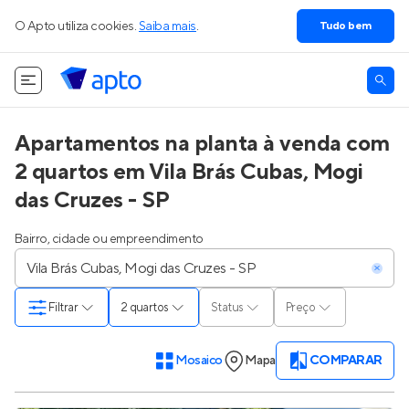
O Apto utiliza cookies.
Saiba mais
.
Tudo bem
Apartamentos na planta à venda com
2 quartos em Vila Brás Cubas, Mogi
das Cruzes - SP
Bairro, cidade ou empreendimento
Filtrar
2 quartos
Status
Preço
Mosaico
Mapa
COMPARAR