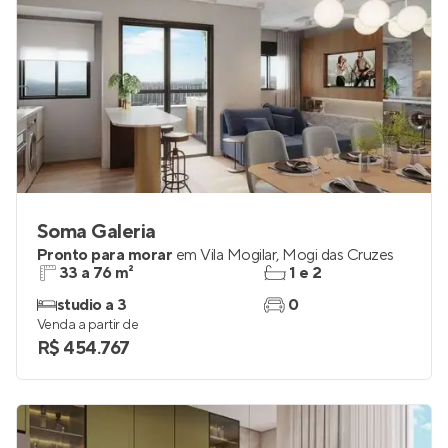
Soma Galeria
Pronto para morar
em
Vila Mogilar
,
Mogi das Cruzes
33 a 76 m²
1 e 2
studio a 3
0
Venda a partir de
R$ 454.767