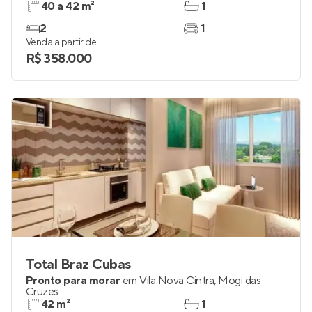
40 a 42 m²
1
2
1
Venda a partir de
R$ 358.000
Total Braz Cubas
Pronto para morar
em
Vila Nova Cintra
,
Mogi das
Cruzes
42 m²
1