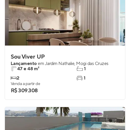
Sou Viver UP
Lançamento
em
Jardim Nathalie
,
Mogi das Cruzes
47 e 48 m²
1
2
1
Venda a partir de
R$ 309.308