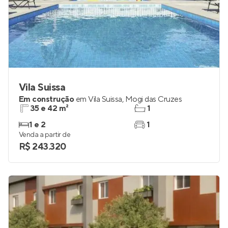
Vila Suissa
Em construção
em
Vila Suissa
,
Mogi das Cruzes
35 e 42 m²
1
1 e 2
1
Venda a partir de
R$ 243.320