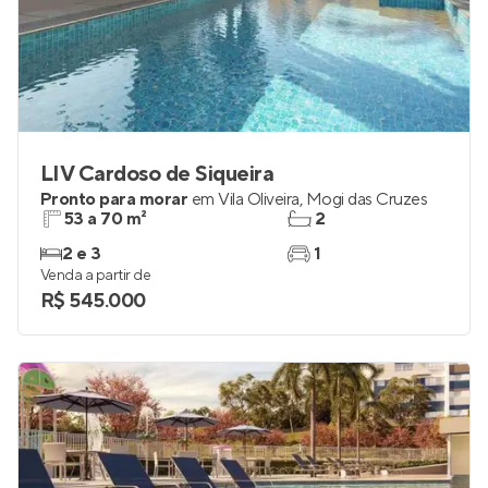
LIV Cardoso de Siqueira
Pronto para morar
em
Vila Oliveira
,
Mogi das Cruzes
53 a 70 m²
2
2 e 3
1
Venda a partir de
R$ 545.000