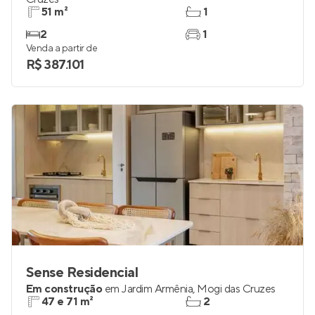
51 m²
1
2
1
Venda a partir de
R$ 387.101
Sense Residencial
Em construção
em
Jardim Armênia
,
Mogi das Cruzes
47 e 71 m²
2