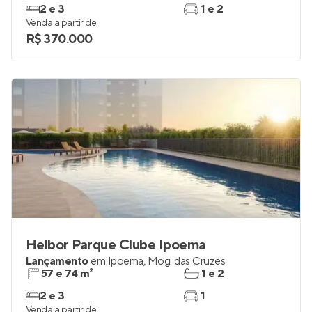
2 e 3
1 e 2
Venda a partir de
R$ 370.000
Helbor Parque Clube Ipoema
Lançamento
em
Ipoema
,
Mogi das Cruzes
57 e 74 m²
1 e 2
2 e 3
1
Venda a partir de