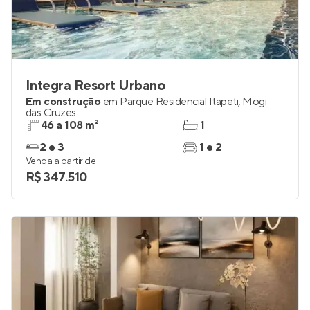
Integra Resort Urbano
Em construção
em
Parque Residencial Itapeti
,
Mogi
das Cruzes
46 a 108 m²
1
2 e 3
1 e 2
Venda a partir de
R$ 347.510