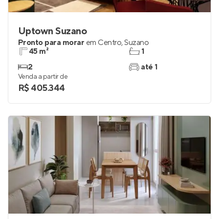
Uptown Suzano
Pronto para morar
em
Centro
,
Suzano
45 m²
1
2
até 1
Venda a partir de
R$ 405.344