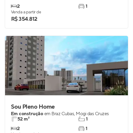
2
1
Venda a partir de
R$ 354.812
Sou Pleno Home
Em construção
em
Braz Cubas
,
Mogi das Cruzes
52 m²
1
2
1