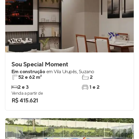
Sou Special Moment
Em construção
em
Vila Urupês
,
Suzano
52 e 62 m²
2
2 e 3
1 e 2
Venda a partir de
R$ 415.621