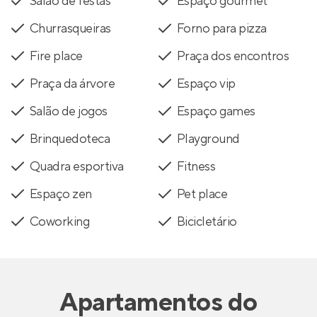
Salão de festas
Espaço gourmet
Churrasqueiras
Forno para pizza
Fire place
Praça dos encontros
Praça da árvore
Espaço vip
Salão de jogos
Espaço games
Brinquedoteca
Playground
Quadra esportiva
Fitness
Espaço zen
Pet place
Coworking
Bicicletário
Apartamentos
do