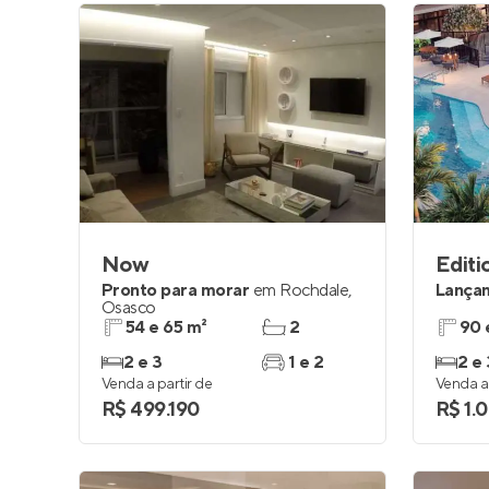
Now
Editi
Pronto para morar
em
Rochdale
,
Lança
Osasco
54 e 65 m²
2
90 
2 e 3
1 e 2
2 e 
Venda a partir de
Venda a 
R$ 499.190
R$ 1.