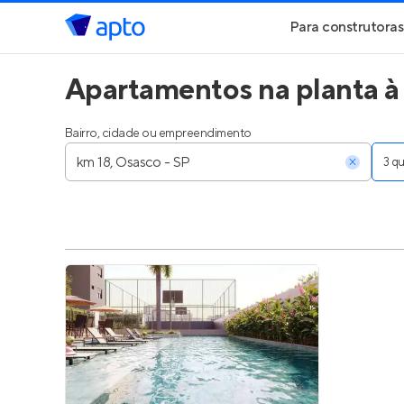
Para construtoras
Apartamentos na planta à
Geração de Le
Geração de Vis
Bairro, cidade ou empreendimento
3 
Geração de Ve
Maiores Const
Parcerias Imobi
Anunciar Imóve
Entrar no Pa