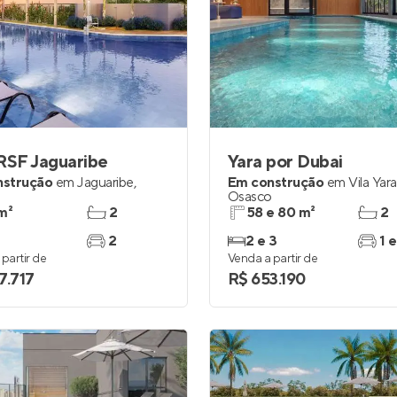
RSF Jaguaribe
Yara por Dubai
nstrução
em
Jaguaribe
,
Em construção
em
Vila Yara
o
Osasco
m²
2
58 e 80 m²
2
2
2 e 3
1 e
partir de
Venda a partir de
7.717
R$ 653.190