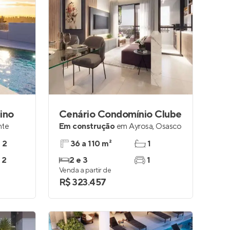
ino
Cenário Condomínio Clube
nte
Em construção
em
Ayrosa
,
Osasco
e 2
36 a 110 m²
1
 2
2 e 3
1
Venda a partir de
R$ 323.457