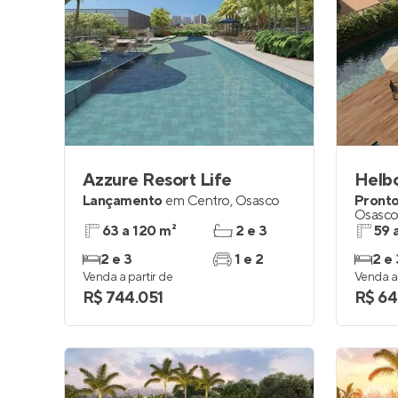
Azzure Resort Life
Lançamento
em
Centro
,
Osasco
Pronto
Osasc
63 a 120 m²
2 e 3
59 
2 e 3
1 e 2
2 e 
Venda a partir de
Venda a 
R$ 744.051
R$ 64