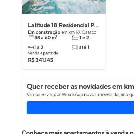
Latitude 18 Residencial Prime
Em construção
em
km 18
,
Osasco
38 a 60 m²
1 e 2
1 a 3
até 1
Venda a partir de
R$ 341.145
Quer receber as novidades
em km 
Vamos enviar por WhatsApp novos imóveis do jeito qu
Conheça mais apartamentos à venda p