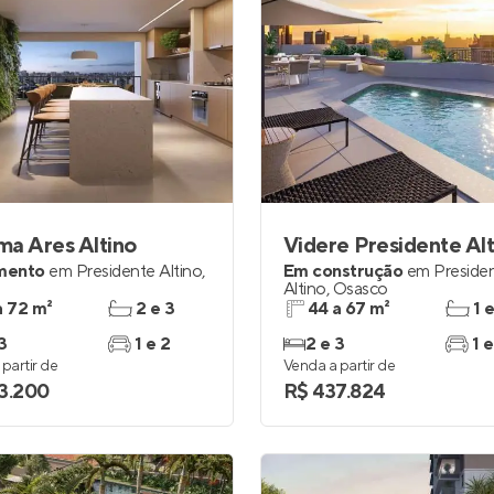
a Ares Altino
Videre Presidente Alt
mento
em
Presidente Altino
,
Em construção
em
Preside
o
Altino
,
Osasco
a 72 m²
2 e 3
44 a 67 m²
1 
3
1 e 2
2 e 3
1 e
partir de
Venda a partir de
3.200
R$ 437.824