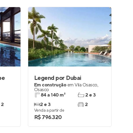
be
Legend por Dubai
Em construção
em
Vila Osasco
,
Osasco
84 a 140 m²
2 e 3
 2
2 e 3
2
Venda a partir de
R$ 796.320