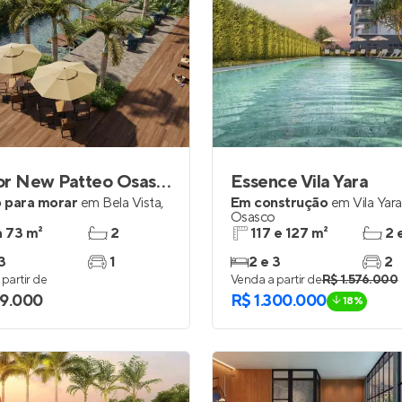
Helbor New Patteo Osasco
Essence Vila Yara
 para morar
em
Bela Vista
,
Em construção
em
Vila Yara
o
Osasco
a 73 m²
2
117 e 127 m²
2 
3
1
2 e 3
2
partir de
Venda a partir de
R$ 1.576.000
9.000
R$ 1.300.000
18%