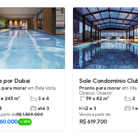
e por Dubai
Sole Condomínio Clu
 para morar
em
Bela Vista
,
Pronto para morar
em
Vila
o
Osasco
,
Osasco
 e 245 m²
3 e 4
59 a 82 m²
2
4
até 3
2 e 3
1 e
partir de
R$ 1.509.000
Venda a partir de
260.000
R$ 619.700
18%