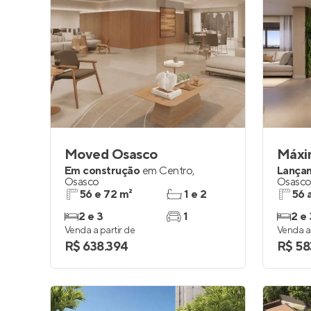
Moved Osasco
Máxim
Em construção
em
Centro
,
Lança
Osasco
Osasc
56 e 72 m²
1 e 2
56 
2 e 3
1
2 e 
Venda a partir de
Venda a 
R$ 638.394
R$ 58