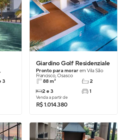
Giardino Golf Residenziale
,
Pronto para morar
em
Vila São
Francisco
,
Osasco
e 3
88 m²
2
2 e 3
1
Venda a partir de
R$ 1.014.380