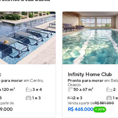
c
Infinity Home Club
 para morar
em
Centro
,
Pronto para morar
em
Bela
o
Osasco
a 120 m²
3 e 4
50 a 67 m²
2
3
1 e 3
2 e 3
1 e
partir de
Venda a partir de
R$ 581.000
9.000
R$ 465.000
20%