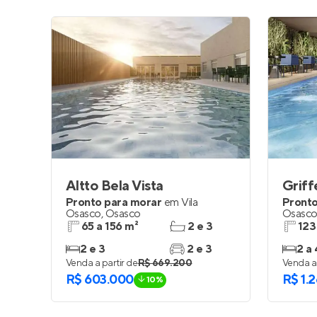
Altto Bela Vista
Griff
Pronto para morar
em
Vila
Pronto
Osasco
,
Osasco
Osasc
65 a 156 m²
2 e 3
123
2 e 3
2 e 3
2 a 
Venda a partir de
R$ 669.200
Venda a 
R$ 603.000
R$ 1.
10%