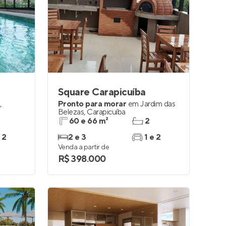
Square Carapicuíba
,
Pronto para morar
em
Jardim das
Belezas
,
Carapicuíba
60 e 66 m²
2
 2
2 e 3
1 e 2
Venda a partir de
R$ 398.000