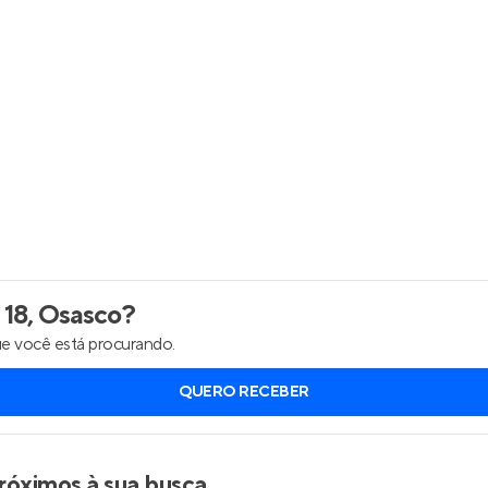
Entrar no Apto
18, Osasco
?
e você está procurando.
QUERO RECEBER
róximos à sua busca