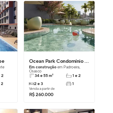
be
Ocean Park Condomínio Clube
nte
Em construção
em
Padroeira
,
Osasco
e 2
34 e 55 m²
1 e 2
 2
2 e 3
1
Venda a partir de
R$ 260.000