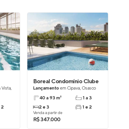
Boreal Condomínio Clube
 Vista
,
Lançamento
em
Cipava
,
Osasco
40 a 93 m²
1 a 3
 2
2 e 3
1 e 2
Venda a partir de
R$ 347.000