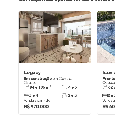
Legacy
Iconi
Em construção
em
Centro
,
Pronto
Osasco
Osasc
94 e 186 m²
4 e 5
62 
3 e 4
2 e 3
2 e 
Venda a partir de
Venda a 
R$ 970.000
R$ 60