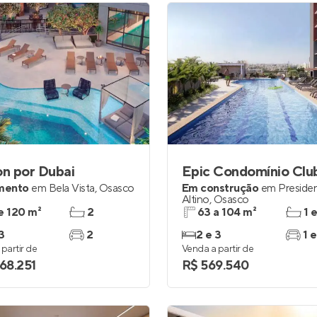
on por Dubai
Epic Condomínio Clu
mento
em
Bela Vista
,
Osasco
Em construção
em
Preside
Altino
,
Osasco
e 120 m²
2
63 a 104 m²
1 
3
2
2 e 3
1 e
partir de
Venda a partir de
068.251
R$ 569.540