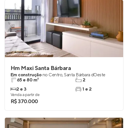
R$ 227.990
Hm Maxi Santa Bárbara
Em construção
no
Centro
,
Santa Bárbara d`Oeste
65 e 80 m²
2
2 e 3
1 e 2
Venda a partir de
R$ 370.000