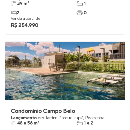
Piazza di Viena
Lançamento
em
Vila Industrial
,
Piracicaba
39 m²
1
2
0
Venda a partir de
R$ 254.990
Condomínio Campo Belo