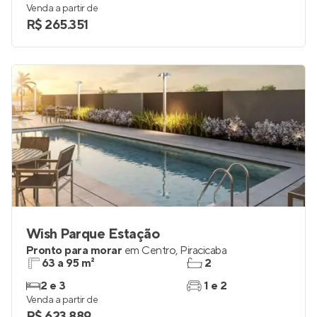
Em construção
em
Jardim Abaeté
,
Piracicaba
49 a 74 m²
1
2
até 1
Venda a partir de
R$ 265.351
Wish Parque Estação
Pronto para morar
em
Centro
,
Piracicaba
63 a 95 m²
2