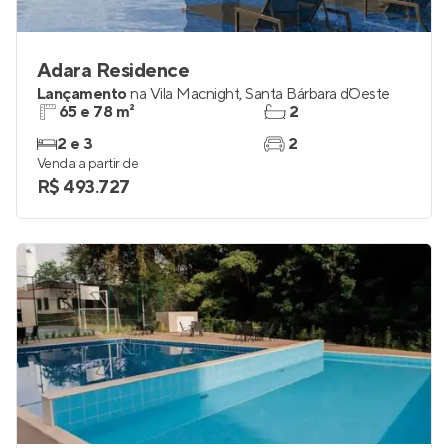
Adara Residence
Lançamento
na
Vila Macnight
,
Santa Bárbara d`Oeste
65 e 78 m²
2
2 e 3
2
Venda a partir de
R$ 493.727