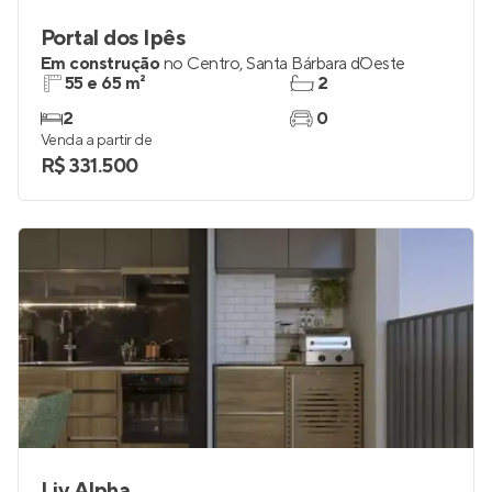
Portal dos Ipês
Em construção
no
Centro
,
Santa Bárbara d`Oeste
55 e 65 m²
2
2
0
Venda a partir de
R$ 331.500