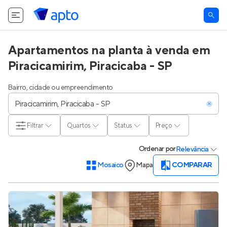
O Apto utiliza cookies.
Saiba mais
.
Tudo bem
Apartamentos na planta à venda em
Piracicamirim, Piracicaba - SP
Bairro, cidade ou empreendimento
Filtrar
Quartos
Status
Preço
Ordenar
por
Relevância
Mosaico
Mapa
COMPARAR