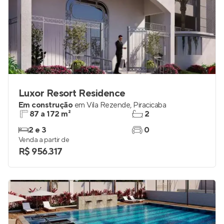
Luxor Resort Residence
Em construção
em
Vila Rezende
,
Piracicaba
87 a 172 m²
2
2 e 3
0
Venda a partir de
R$ 956.317