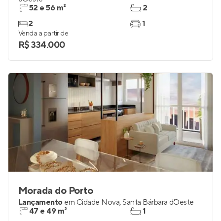
Gran VIC São Francisco
Em construção
no
Jardim São Francisco
,
Santa Bárbara
d`Oeste
52 e 56 m²
2
2
1
Venda a partir de
R$ 334.000
Morada do Porto