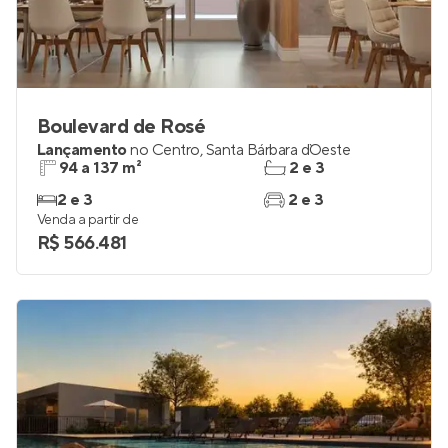
Boulevard de Rosé
Lançamento
no
Centro
,
Santa Bárbara d`Oeste
94 a 137 m²
2 e 3
2 e 3
2 e 3
Venda a partir de
R$ 566.481