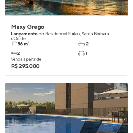
Maxy Grego
Lançamento
no
Residencial Furlan
,
Santa Bárbara
d`Oeste
56 m²
2
2
1
Venda a partir de
R$ 295.000