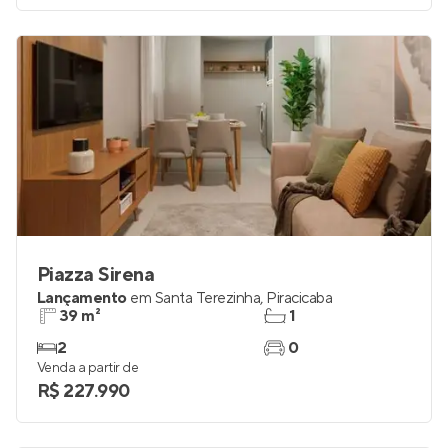
Venda a partir de
R$ 241.800
Piazza Sirena
Lançamento
em
Santa Terezinha
,
Piracicaba
39 m²
1
2
0
Venda a partir de