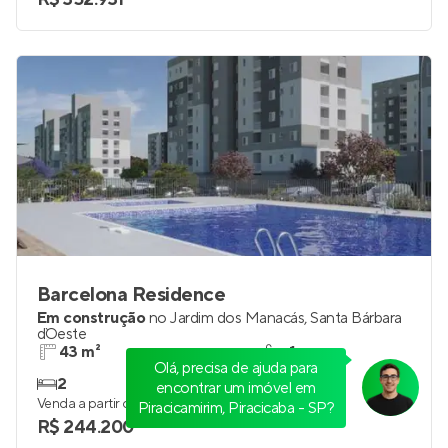
2
0
Venda a partir de
R$ 352.931
Barcelona Residence
Em construção
no
Jardim dos Manacás
,
Santa Bárbara
d`Oeste
43 m²
1
2
1