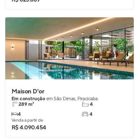
2 e 3
1 e 2
Venda a partir de
R$ 623.889
Maison D'or
Em construção
em
São Dimas
,
Piracicaba
289 m²
4
4
4
Venda a partir de