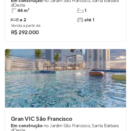
Gran VIC Tupinambás
Em construção
no
Jardim São Francisco
,
Santa Bárbara
d`Oeste
44 m²
1
1 e 2
até 1
Venda a partir de
R$ 292.000