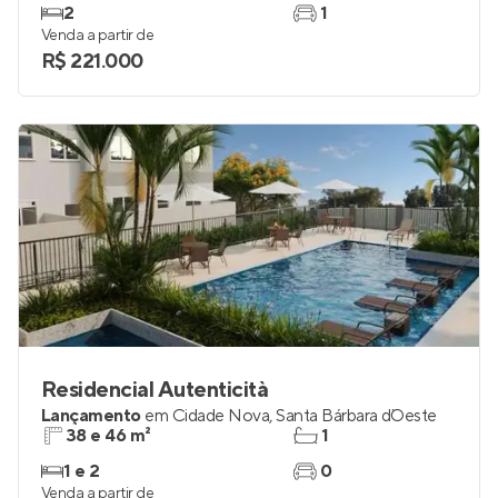
Lançamento
em
Cidade Nova
,
Santa Bárbara d`Oeste
47 e 49 m²
1
2
1
Venda a partir de
R$ 221.000
Residencial Autenticità
Lançamento
em
Cidade Nova
,
Santa Bárbara d`Oeste