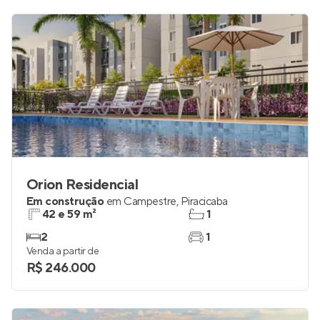
R$ 4.090.454
Orion Residencial
Em construção
em
Campestre
,
Piracicaba
42 e 59 m²
1
2
1
Venda a partir de
R$ 246.000