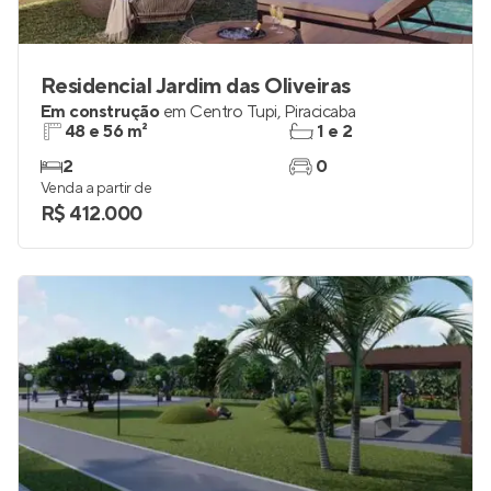
Residencial Jardim das Oliveiras
Em construção
em
Centro Tupi
,
Piracicaba
48 e 56 m²
1 e 2
2
0
Venda a partir de
R$ 412.000