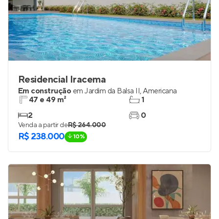
Residencial Iracema
Em construção
em
Jardim da Balsa II
,
Americana
47 e 49 m²
1
2
0
Venda a partir de
R$ 264.000
R$ 238.000
10%