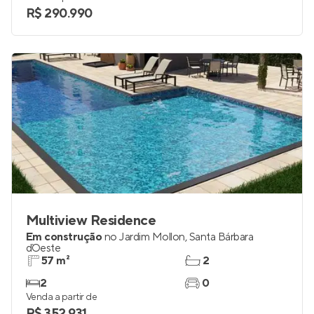
38 e 46 m²
1
1 e 2
0
Venda a partir de
R$ 290.990
Multiview Residence
Em construção
no
Jardim Mollon
,
Santa Bárbara
d`Oeste
57 m²
2