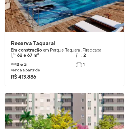
Reserva Taquaral
Em construção
em
Parque Taquaral
,
Piracicaba
62 e 67 m²
2
2 e 3
1
Venda a partir de
R$ 413.886