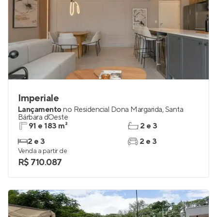
Imperiale
Lançamento
no
Residencial Dona Margarida
,
Santa
Bárbara d`Oeste
91 e 183 m²
2 e 3
2 e 3
2 e 3
Venda a partir de
R$ 710.087