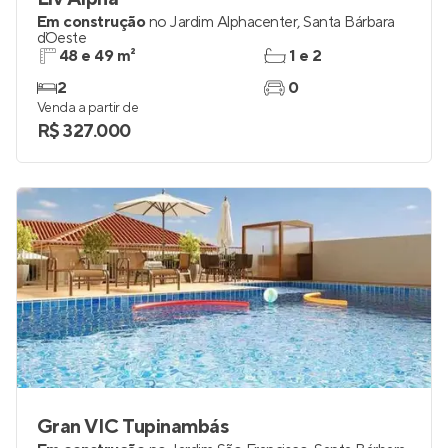
Liv Alpha
Em construção
no
Jardim Alphacenter
,
Santa Bárbara
d`Oeste
48 e 49 m²
1 e 2
2
0
Venda a partir de
R$ 327.000