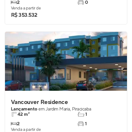
Lançamento
em
Jardim Parque Jupiá
,
Piracicaba
48 e 56 m²
1 e 2
2
0
Venda a partir de
R$ 353.532
Vancouver Residence
Lançamento
em
Jardim Maria
,
Piracicaba
42 m²
1