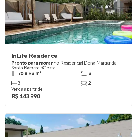
InLife Residence
Pronto para morar
no
Residencial Dona Margarida
,
Santa Bárbara d`Oeste
76 e 92 m²
2
3
2
Venda a partir de
R$ 443.990