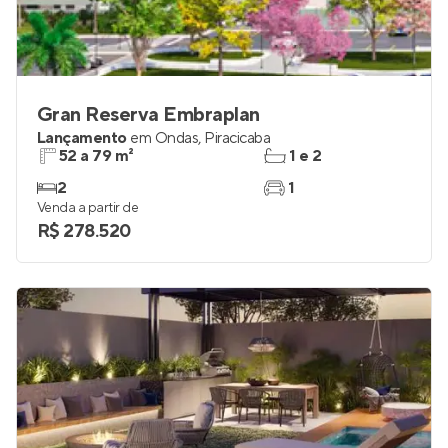
Gran Reserva Embraplan
Lançamento
em
Ondas
,
Piracicaba
52 a 79 m²
1 e 2
2
1
Venda a partir de
R$ 278.520