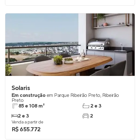
Solaris
Em construção
em
Parque Ribeirão Preto
,
Ribeirão
Preto
85 e 108 m²
2 e 3
2 e 3
2
Venda a partir de
R$ 655.772