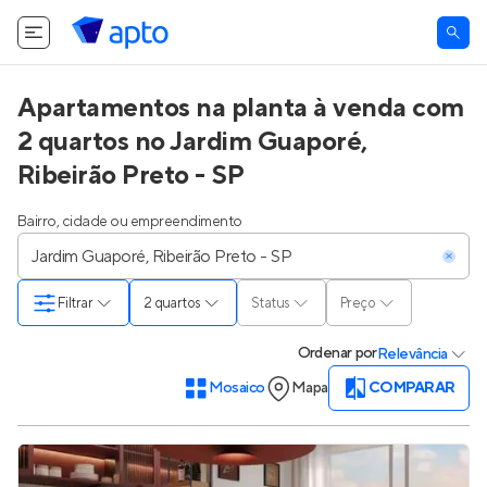
Apartamentos na planta à venda com
2 quartos no Jardim Guaporé,
Ribeirão Preto - SP
Bairro, cidade ou empreendimento
Filtrar
2 quartos
Status
Preço
Ordenar
por
Relevância
Mosaico
Mapa
COMPARAR