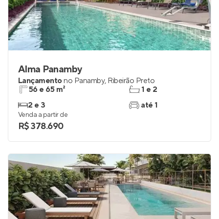
Alma Panamby
Lançamento
no
Panamby
,
Ribeirão Preto
56 e 65 m²
1 e 2
2 e 3
até 1
Venda a partir de
R$ 378.690