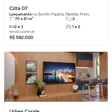
Città 07
Lançamento
no
Bonfim Paulista
,
Ribeirão Preto
70 a 81 m²
2
2 e 3
1 e 2
Venda a partir de
R$ 582.000
Urben Corale