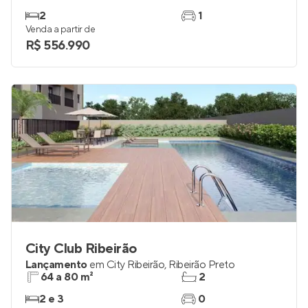
2
1
Venda a partir de
R$ 556.990
City Club Ribeirão
Lançamento
em
City Ribeirão
,
Ribeirão Preto
64 a 80 m²
2
2 e 3
0