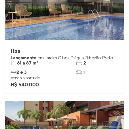
Itza
Lançamento
em
Jardim Olhos D'água
,
Ribeirão Preto
61 a 87 m²
2
2 e 3
1
Venda a partir de
R$ 540.000