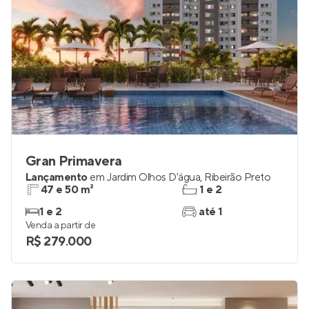
Gran Primavera
Lançamento
em
Jardim Olhos D'água
,
Ribeirão Preto
47 e 50 m²
1 e 2
1 e 2
até 1
Venda a partir de
R$ 279.000