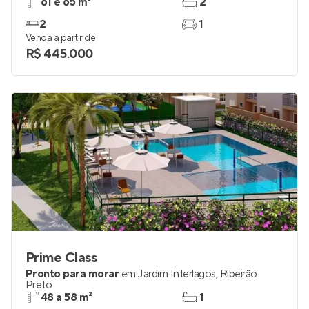
61 e 65 m²
2
2
1
Venda a partir de
R$ 445.000
Prime Class
Pronto para morar
em
Jardim Interlagos
,
Ribeirão
Preto
48 a 58 m²
1