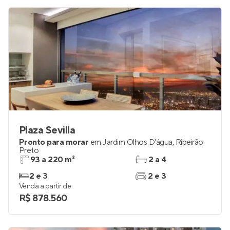
Plaza Sevilla
Pronto para morar
em
Jardim Olhos D'água
,
Ribeirão
Preto
93 a 220 m²
2 a 4
2 e 3
2 e 3
Venda a partir de
R$ 878.560