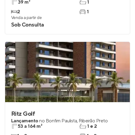
39 m²
1
2
1
Venda a partir de
Sob Consulta
Ritz Golf
Lançamento
no
Bonfim Paulista
,
Ribeirão Preto
53 a 164 m²
1 e 2