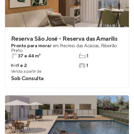
Reserva São José - Reserva das Amarílis
Pronto para morar
em
Recreio das Acácias
,
Ribeirão
Preto
37 e 44 m²
1
1 e 2
1
Venda a partir de
Sob Consulta