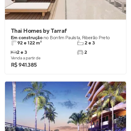
Thai Homes by Tarraf
Em construção
no
Bonfim Paulista
,
Ribeirão Preto
92 e 122 m²
2 e 3
2 e 3
2
Venda a partir de
R$ 941.385