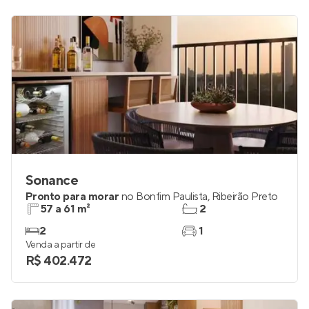
Sonance
Pronto para morar
no
Bonfim Paulista
,
Ribeirão Preto
57 a 61 m²
2
2
1
Venda a partir de
R$ 402.472