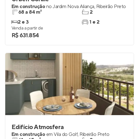
Em construção
no
Jardim Nova Aliança
,
Ribeirão Preto
68 a 84 m²
2
2 e 3
1 e 2
Venda a partir de
R$ 631.854
Edifício Atmosfera
Em construção
em
Vila do Golf
,
Ribeirão Preto