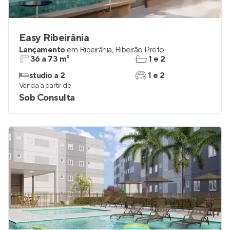
Easy Ribeirânia
Lançamento
em
Ribeirânia
,
Ribeirão Preto
36 a 73 m²
1 e 2
studio a 2
1 e 2
Venda a partir de
Sob Consulta