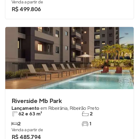
Venda a partir de
R$ 499.806
Riverside Mb Park
Lançamento
em
Ribeirânia
,
Ribeirão Preto
62 e 63 m²
2
2
1
Venda a partir de
R$ 485.794