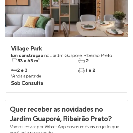
Village Park
Em construção
no
Jardim Guaporé
,
Ribeirão Preto
53 a 63 m²
2
2 e 3
1 e 2
Venda a partir de
Sob Consulta
Quer receber as novidades
no
Jardim Guaporé, Ribeirão Preto
?
Vamos enviar por WhatsApp novos imóveis do jeito que
você está procurando.