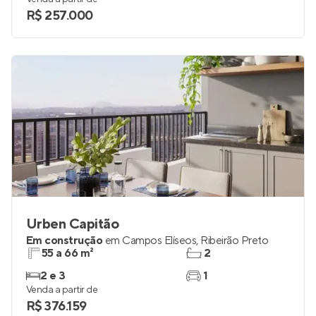
R$ 257.000
Urben Capitão
Em construção
em
Campos Elíseos
,
Ribeirão Preto
55 a 66 m²
2
2 e 3
1
Venda a partir de
R$ 376.159