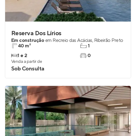
Reserva Dos Lírios
Em construção
em
Recreio das Acácias
,
Ribeirão Preto
40 m²
1
1 e 2
0
Venda a partir de
Sob Consulta