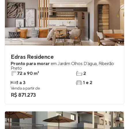
Edras Residence
Pronto para morar
em
Jardim Olhos D'água
,
Ribeirão
Preto
72 a 90 m²
2
1 a 3
1 e 2
Venda a partir de
R$ 871.273