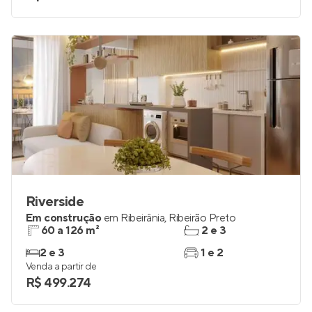
Riverside
Em construção
em
Ribeirânia
,
Ribeirão Preto
60 a 126 m²
2 e 3
2 e 3
1 e 2
Venda a partir de
R$ 499.274