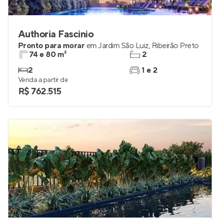
Authoria Fascinio
Pronto para morar
em
Jardim São Luiz
,
Ribeirão Preto
74 e 80 m²
2
2
1 e 2
Venda a partir de
R$ 762.515