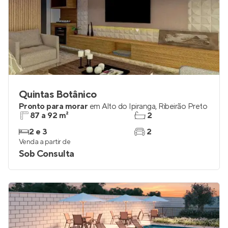
Quintas Botânico
Pronto para morar
em
Alto do Ipiranga
,
Ribeirão Preto
87 a 92 m²
2
2 e 3
2
Venda a partir de
Sob Consulta