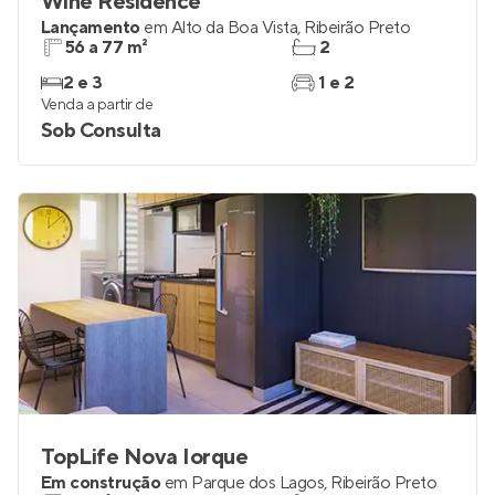
Wine Residence
Lançamento
em
Alto da Boa Vista
,
Ribeirão Preto
56 a 77 m²
2
2 e 3
1 e 2
Venda a partir de
Sob Consulta
TopLife Nova Iorque
Em construção
em
Parque dos Lagos
,
Ribeirão Preto