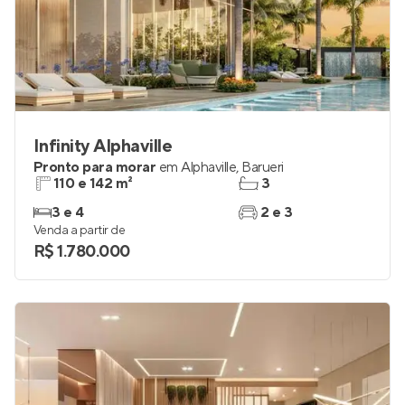
Infinity Alphaville
Pronto para morar
em
Alphaville
,
Barueri
110 e 142 m²
3
3 e 4
2 e 3
Venda a partir de
R$ 1.780.000