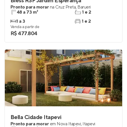
Bless RSF Jardim Esperança
Pronto para morar
na
Cruz Preta
,
Barueri
48 a 73 m²
1 e 2
1 a 3
1 e 2
Venda a partir de
R$ 477.804
Bella Cidade Itapevi
Pronto para morar
em
Nova Itapevi
,
Itapevi