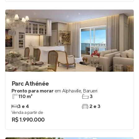
Parc Athénée
Pronto para morar
em
Alphaville
,
Barueri
110 m²
3
3 e 4
2 e 3
Venda a partir de
R$ 1.990.000