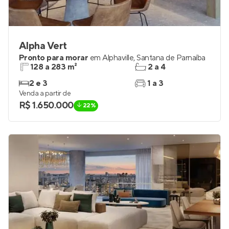
Alpha Vert
Pronto para morar
em
Alphaville
,
Santana de Parnaíba
128 a 283 m²
2 a 4
2 e 3
1 a 3
Venda a partir de
R$ 1.650.000
22%