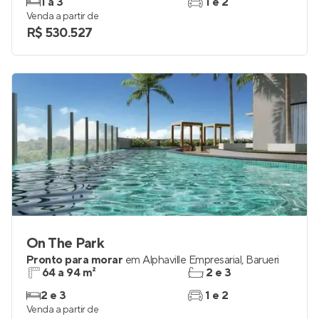
1 a 3
1 e 2
Venda a partir de
R$ 530.527
On The Park
Pronto para morar
em
Alphaville Empresarial
,
Barueri
64 a 94 m²
2 e 3
2 e 3
1 e 2
Venda a partir de