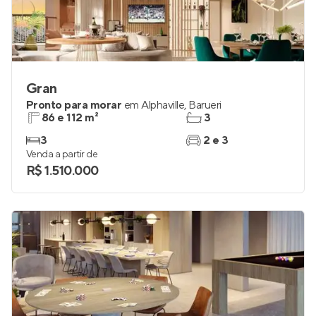
Gran
Pronto para morar
em
Alphaville
,
Barueri
86 e 112 m²
3
3
2 e 3
Venda a partir de
R$ 1.510.000