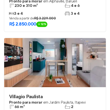
Pronto para morar
em
Alphaville
,
Barueri
230 e 310 m²
4 e 6
3 e 4
3 e 4
Venda a partir de
R$ 3.229.000
R$ 2.850.000
12%
Villagio Paulista
Pronto para morar
em
Jardim Paulista
,
Itapevi
66 m²
2