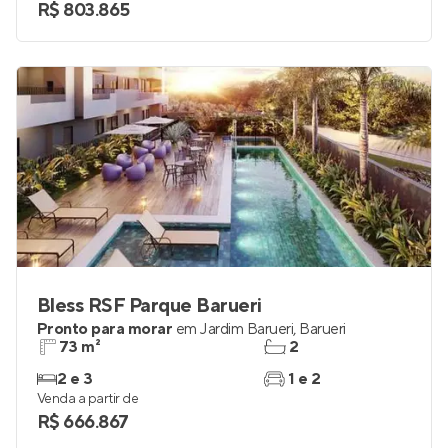
R$ 803.865
Bless RSF Parque Barueri
Pronto para morar
em
Jardim Barueri
,
Barueri
73 m²
2
2 e 3
1 e 2
Venda a partir de
R$ 666.867