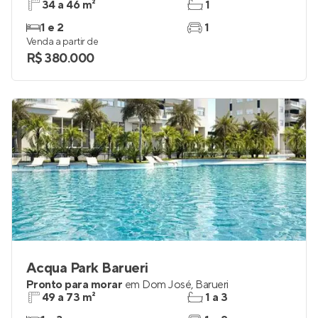
34 a 46 m²
1
1 e 2
1
Venda a partir de
R$ 380.000
Acqua Park Barueri
Pronto para morar
em
Dom José
,
Barueri
49 a 73 m²
1 a 3