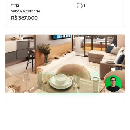
2
1
Venda a partir de
R$ 367.000
Olá, precisa de ajuda para
encontrar um imóvel em Suru,
Santana de Parnaíba - SP?
Bless RSF Shopping Barueri
Pronto para morar
em
Aldeia
,
Barueri
59 e 75 m²
2
2 e 3
1 e 2