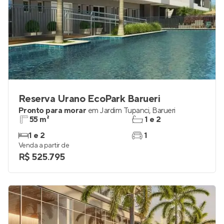
Reserva Urano EcoPark Barueri
Pronto para morar
em
Jardim Tupanci
,
Barueri
55 m²
1 e 2
1 e 2
1
Venda a partir de
R$ 525.795