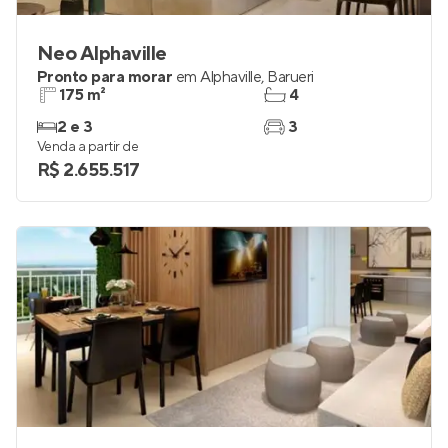
Neo Alphaville
Pronto para morar
em
Alphaville
,
Barueri
175 m²
4
2 e 3
3
Venda a partir de
R$ 2.655.517