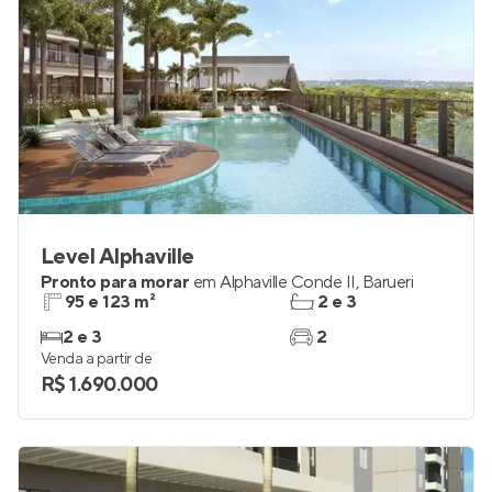
Level Alphaville
Pronto para morar
em
Alphaville Conde II
,
Barueri
95 e 123 m²
2 e 3
2 e 3
2
Venda a partir de
R$ 1.690.000