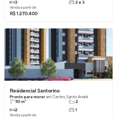
3
2 e 3
Venda a partir de
R$ 1.270.400
Residencial Santorino
Pronto para morar
em
Centro
,
Santo André
50 m²
2
2
1
Venda a partir de