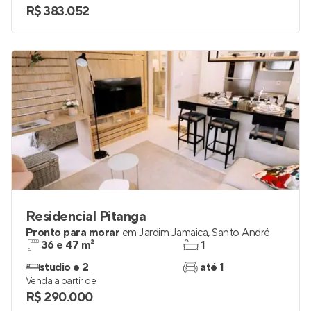
R$ 383.052
Residencial Pitanga
Pronto para morar
em
Jardim Jamaica
,
Santo André
36 e 47 m²
1
studio e 2
até 1
Venda a partir de
R$ 290.000