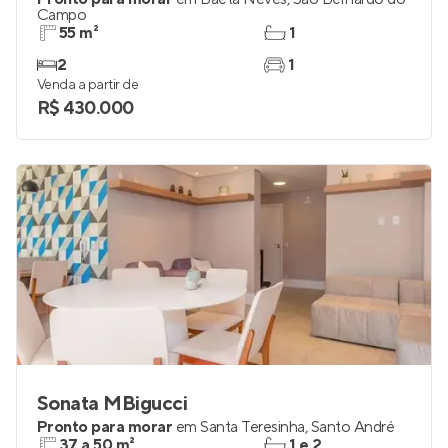
Campo
55 m²
1
2
1
Venda a partir de
R$ 430.000
Sonata MBigucci
Pronto para morar
em
Santa Teresinha
,
Santo André
37 a 50 m²
1 e 2