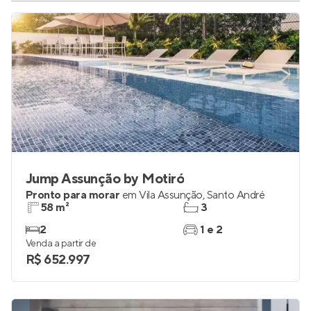
Jump Assunção by Motiró
Pronto para morar
em
Vila Assunção
,
Santo André
58 m²
3
2
1 e 2
Venda a partir de
R$ 652.997