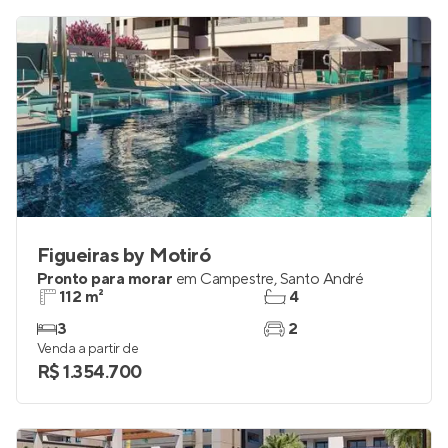
Figueiras by Motiró
Pronto para morar
em
Campestre
,
Santo André
112 m²
4
3
2
Venda a partir de
R$ 1.354.700