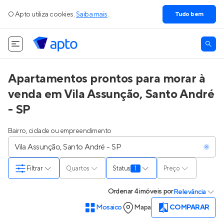
O Apto utiliza cookies.
Saiba mais
.
Tudo bem
Apartamentos prontos para morar à
venda em Vila Assunção, Santo André
- SP
Bairro, cidade ou empreendimento
Filtrar
Quartos
Status
1
Preço
Ordenar
4 imóveis
por
Relevância
Mosaico
Mapa
COMPARAR