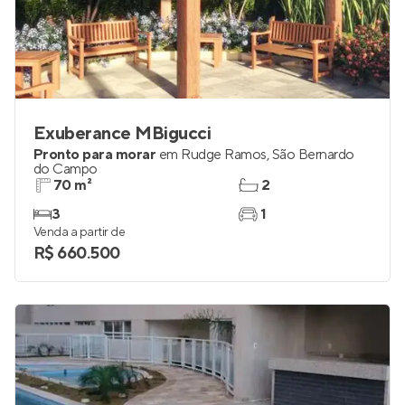
Exuberance MBigucci
Pronto para morar
em
Rudge Ramos
,
São Bernardo
do Campo
70 m²
2
3
1
Venda a partir de
R$ 660.500