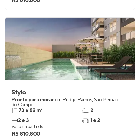
R$ 610.800
Stylo
Pronto para morar
em
Rudge Ramos
,
São Bernardo
do Campo
73 e 82 m²
2
2 e 3
1 e 2
Venda a partir de
R$ 810.800