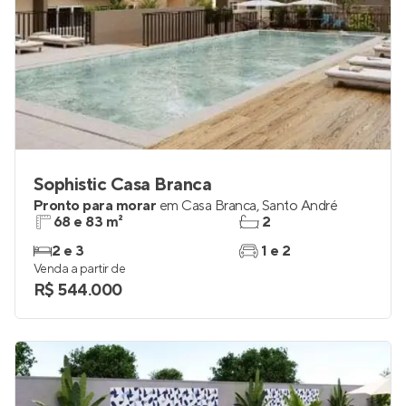
Sophistic Casa Branca
Pronto para morar
em
Casa Branca
,
Santo André
68 e 83 m²
2
2 e 3
1 e 2
Venda a partir de
R$ 544.000