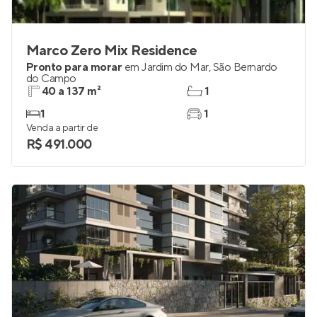
Marco Zero Mix Residence
Pronto para morar
em
Jardim do Mar
,
São Bernardo
do Campo
40 a 137 m²
1
1
1
Venda a partir de
R$ 491.000