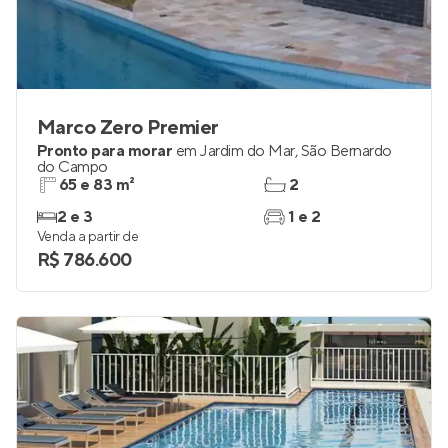
Marco Zero Premier
Pronto para morar
em
Jardim do Mar
,
São Bernardo
do Campo
65 e 83 m²
2
2 e 3
1 e 2
Venda a partir de
R$ 786.600