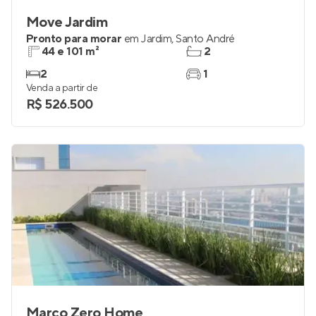
Move Jardim
Pronto para morar
em
Jardim
,
Santo André
44 e 101 m²
2
2
1
Venda a partir de
R$ 526.500
Marco Zero Home