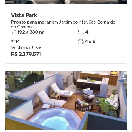
Vista Park
Pronto para morar
em
Jardim do Mar
,
São Bernardo
do Campo
192 a 380 m²
4
4
4 e 6
Venda a partir de
R$ 2.379.571