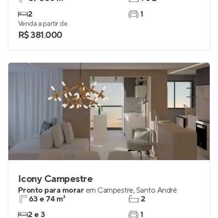
2
1
Venda a partir de
R$ 381.000
Icony Campestre
Pronto para morar
em
Campestre
,
Santo André
63 e 74 m²
2
2 e 3
1