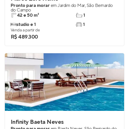
Pronto para morar
em
Jardim do Mar
,
São Bernardo
do Campo
42 e 50 m²
1
studio e 1
1
Venda a partir de
R$ 489.300
Infinity Baeta Neves
Pronto para morar
em
Baeta Neves
,
São Bernardo do