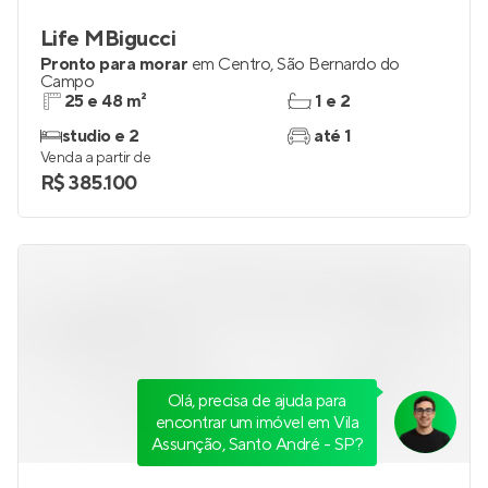
Life MBigucci
Pronto para morar
em
Centro
,
São Bernardo do
Campo
25 e 48 m²
1 e 2
studio e 2
até 1
Venda a partir de
R$ 385.100
Olá, precisa de ajuda para
encontrar um imóvel em Vila
Assunção, Santo André - SP?