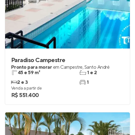
Paradiso Campestre
Pronto para morar
em
Campestre
,
Santo André
45 e 59 m²
1 e 2
2 e 3
1
Venda a partir de
R$ 551.400