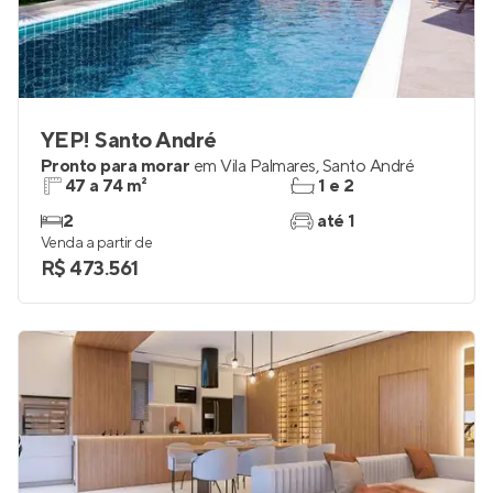
YEP! Santo André
Pronto para morar
em
Vila Palmares
,
Santo André
47 a 74 m²
1 e 2
2
até 1
Venda a partir de
R$ 473.561