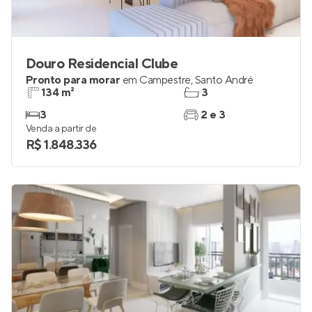
Douro Residencial Clube
Pronto para morar
em
Campestre
,
Santo André
134 m²
3
3
2 e 3
Venda a partir de
R$ 1.848.336