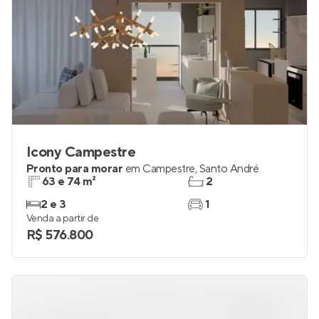
Icony Campestre
Pronto para morar
em
Campestre
,
Santo André
63 e 74 m²
2
2 e 3
1
Venda a partir de
R$ 576.800