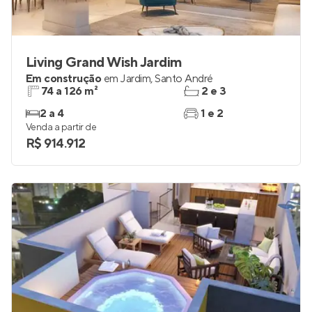
Living Grand Wish Jardim
Em construção
em
Jardim
,
Santo André
74 a 126 m²
2 e 3
2 a 4
1 e 2
Venda a partir de
R$ 914.912