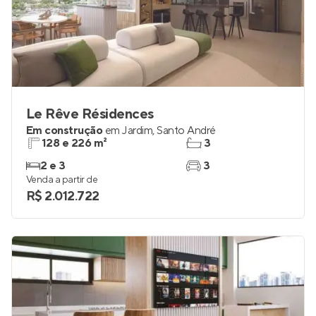
Le Rêve Résidences
Em construção
em
Jardim
,
Santo André
128 e 226 m²
3
2 e 3
3
Venda a partir de
R$ 2.012.722