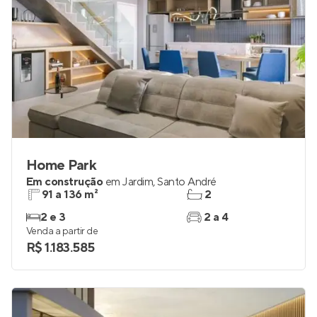
Home Park
Em construção
em
Jardim
,
Santo André
91 a 136 m²
2
2 e 3
2 a 4
Venda a partir de
R$ 1.183.585