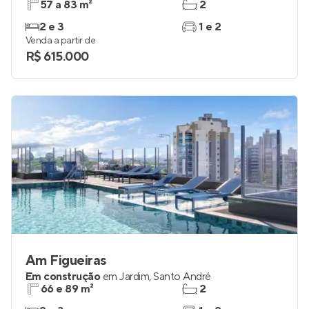
57 a 83 m²
2
2 e 3
1 e 2
Venda a partir de
R$ 615.000
Am Figueiras
Em construção
em
Jardim
,
Santo André
66 e 89 m²
2