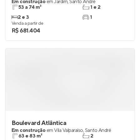
Em construção
em
Jardim
,
Santo André
53 a 74 m²
1 e 2
2 e 3
1
Venda a partir de
R$ 681.404
Boulevard Atlântica
Em construção
em
Vila Valparaíso
,
Santo André
63 e 83 m²
2