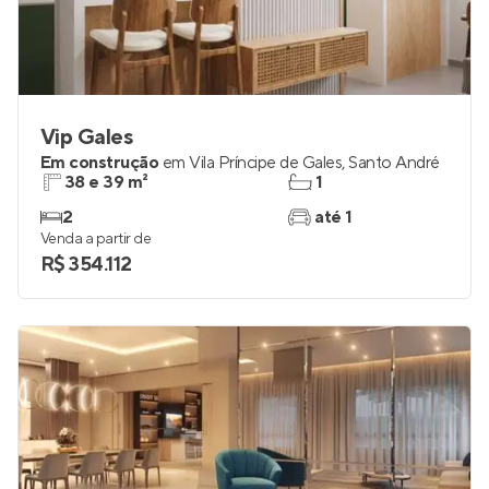
Vip Gales
Em construção
em
Vila Príncipe de Gales
,
Santo André
38 e 39 m²
1
2
até 1
Venda a partir de
R$ 354.112