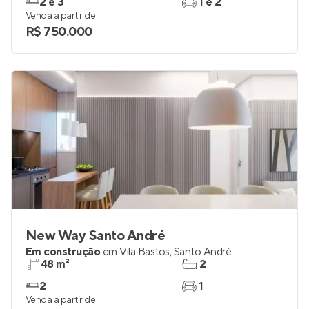
2 e 3
1 e 2
Venda a partir de
R$ 750.000
New Way Santo André
Em construção
em
Vila Bastos
,
Santo André
48 m²
2
2
1
Venda a partir de