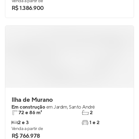
Venda a partir de
R$ 1.386.900
Ilha de Murano
Em construção
em
Jardim
,
Santo André
72 e 86 m²
2
2 e 3
1 e 2
Venda a partir de
R$ 766.978