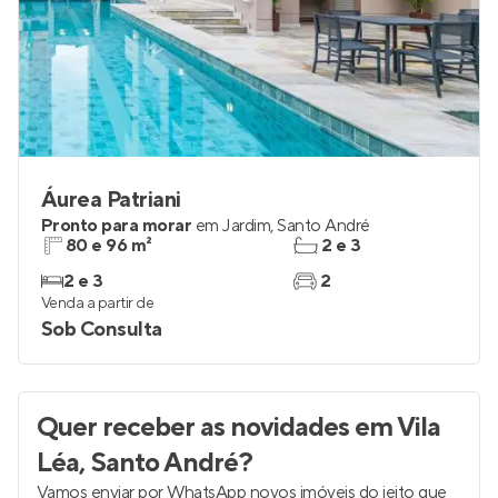
Áurea Patriani
Pronto para morar
em
Jardim
,
Santo André
80 e 96 m²
2 e 3
2 e 3
2
Venda a partir de
Sob Consulta
Quer receber as novidades
em Vila
Léa, Santo André
?
Vamos enviar por WhatsApp novos imóveis do jeito que