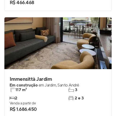
R$ 466.468
Immensittà Jardim
Em construção
em
Jardim
,
Santo André
117 m²
3
2
2 e 3
Venda a partir de
R$ 1.686.450