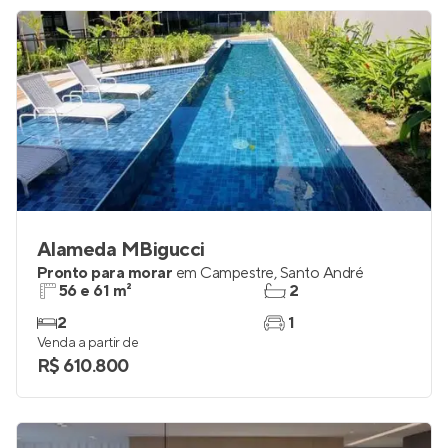
Alameda MBigucci
Pronto para morar
em
Campestre
,
Santo André
56 e 61 m²
2
2
1
Venda a partir de
R$ 610.800