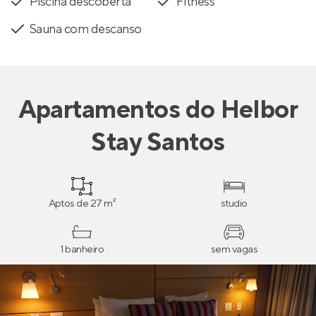
Piscina descoberta
Fitness
Sauna com descanso
Apartamentos
do
Helbor
Stay Santos
Aptos de 27 m²
studio
1 banheiro
sem vagas