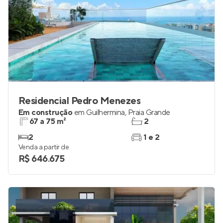
Residencial Pedro Menezes
Em construção
em
Guilhermina
,
Praia Grande
67 a 75 m²
2
2
1 e 2
Venda a partir de
R$ 646.675