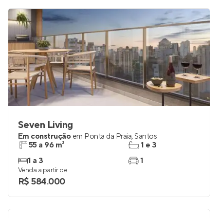
Seven Living
Em construção
em
Ponta da Praia
,
Santos
55 a 96 m²
1 e 3
1 a 3
1
Venda a partir de
R$ 584.000