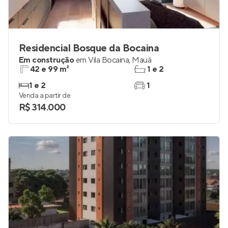
Residencial Bosque da Bocaina
Em construção
em
Vila Bocaina
,
Mauá
42 e 99 m²
1 e 2
1 e 2
1
Venda a partir de
R$ 314.000