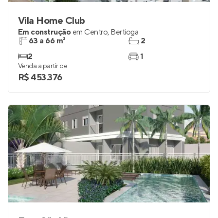
Vila Home Club
Em construção
em
Centro
,
Bertioga
63 a 66 m²
2
2
1
Venda a partir de
R$ 453.376