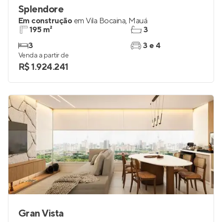
Splendore
Em construção
em
Vila Bocaina
,
Mauá
195 m²
3
3
3 e 4
Venda a partir de
R$ 1.924.241
Gran Vista