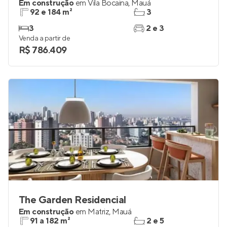
Em construção
em
Vila Bocaina
,
Mauá
92 e 184 m²
3
3
2 e 3
Venda a partir de
R$ 786.409
The Garden Residencial
Em construção
em
Matriz
,
Mauá
91 a 182 m²
2 e 5