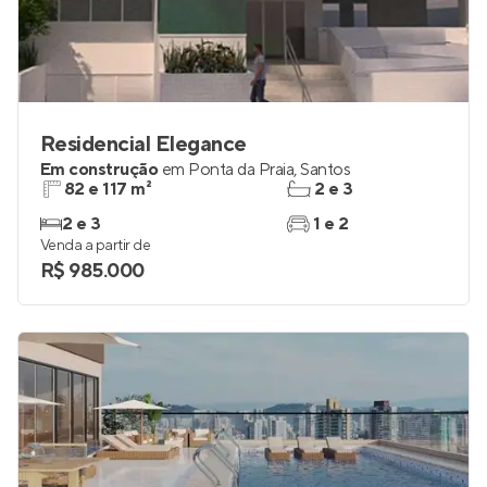
Residencial Elegance
Em construção
em
Ponta da Praia
,
Santos
82 e 117 m²
2 e 3
2 e 3
1 e 2
Venda a partir de
R$ 985.000