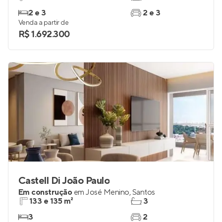
2 e 3
2 e 3
Venda a partir de
R$ 1.692.300
Castell Di João Paulo
Em construção
em
José Menino
,
Santos
133 e 135 m²
3
3
2