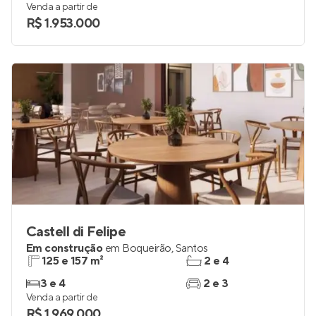
Venda a partir de
R$ 1.953.000
Castell di Felipe
Em construção
em
Boqueirão
,
Santos
125 e 157 m²
2 e 4
3 e 4
2 e 3
Venda a partir de
R$ 1.969.000