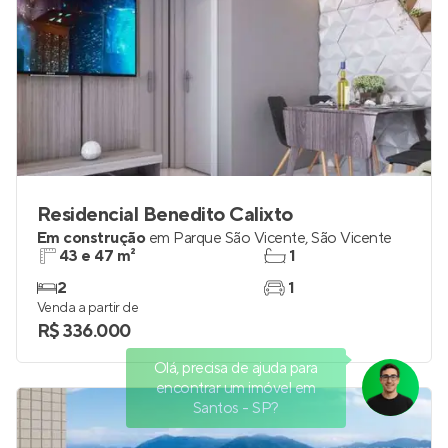
Residencial Benedito Calixto
Em construção
em
Parque São Vicente
,
São Vicente
43 e 47 m²
1
2
1
Venda a partir de
R$ 336.000
Olá, precisa de ajuda para
encontrar um imóvel em
Santos - SP?