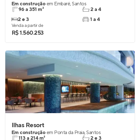
Em construção
em
Embaré
,
Santos
96 a 351 m²
2 a 4
2 e 3
1 a 4
Venda a partir de
R$ 1.560.253
Ilhas Resort
Em construção
em
Ponta da Praia
,
Santos
113 a 214 m²
2 e 3