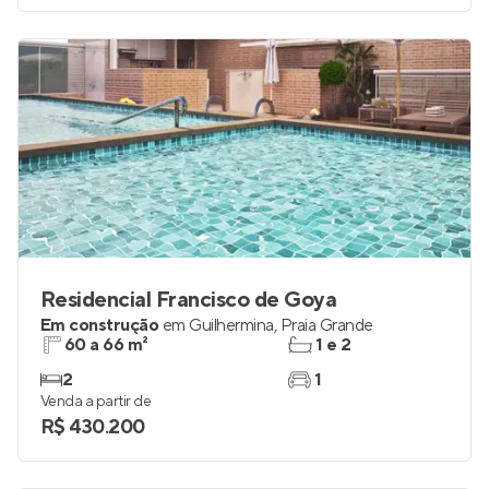
Residencial Francisco de Goya
Em construção
em
Guilhermina
,
Praia Grande
60 a 66 m²
1 e 2
2
1
Venda a partir de
R$ 430.200