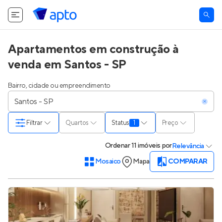
Apartamentos em construção à
venda em Santos - SP
Bairro, cidade ou empreendimento
Filtrar
Quartos
Status
1
Preço
Ordenar
11 imóveis
por
Relevância
Mosaico
Mapa
COMPARAR