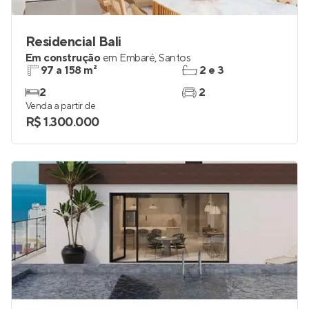
Residencial Bali
Em construção
em
Embaré
,
Santos
97 a 158 m²
2 e 3
2
2
Venda a partir de
R$ 1.300.000