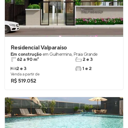
Residencial Valparaíso
Em construção
em
Guilhermina
,
Praia Grande
62 a 90 m²
2 e 3
2 e 3
1 e 2
Venda a partir de
R$ 519.052