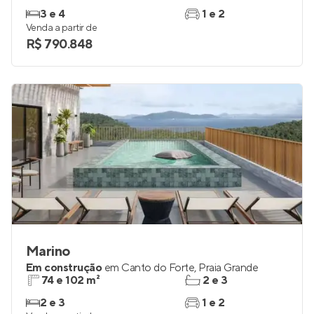
3 e 4
1 e 2
Venda a partir de
R$ 790.848
Marino
Em construção
em
Canto do Forte
,
Praia Grande
74 e 102 m²
2 e 3
2 e 3
1 e 2