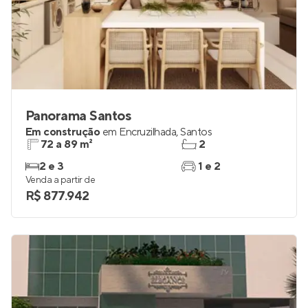
Panorama Santos
Em construção
em
Encruzilhada
,
Santos
72 a 89 m²
2
2 e 3
1 e 2
Venda a partir de
R$ 877.942