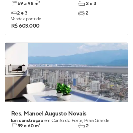
69 a 98 m²
2 e 3
2 e 3
2
Venda a partir de
R$ 603.000
Res. Manoel Augusto Novais
Em construção
em
Canto do Forte
,
Praia Grande
59 e 60 m²
2