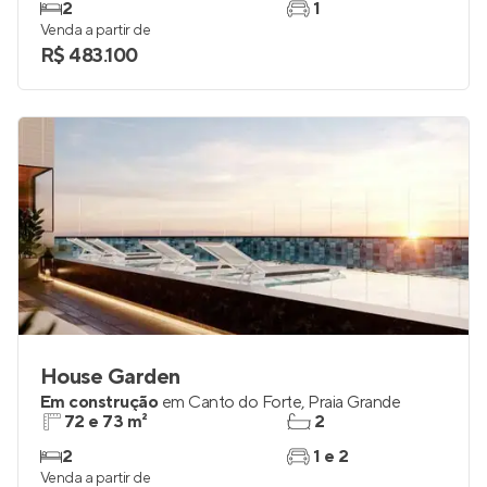
2
1
Venda a partir de
R$ 483.100
House Garden
Em construção
em
Canto do Forte
,
Praia Grande
72 e 73 m²
2
2
1 e 2
Venda a partir de