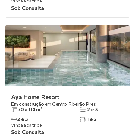
Venda a partir de
Sob Consulta
Aya Home Resort
Em construção
em
Centro
,
Ribeirão Pires
70 a 114 m²
2 e 3
2 e 3
1 e 2
Venda a partir de
Sob Consulta