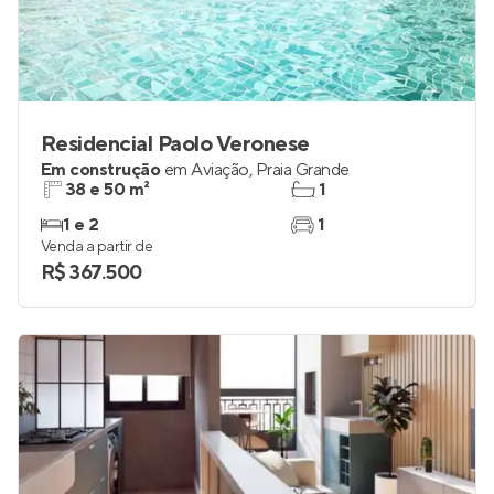
Residencial Paolo Veronese
Em construção
em
Aviação
,
Praia Grande
38 e 50 m²
1
1 e 2
1
Venda a partir de
R$ 367.500