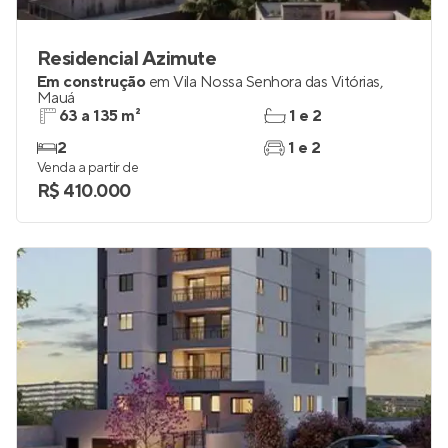
Residencial Azimute
Em construção
em
Vila Nossa Senhora das Vitórias
,
Mauá
63 a 135 m²
1 e 2
2
1 e 2
Venda a partir de
R$ 410.000