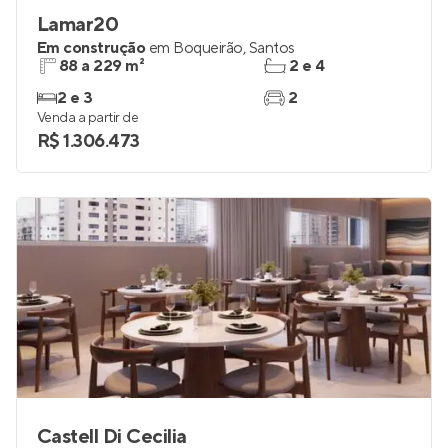
Lamar20
Em construção
em
Boqueirão
,
Santos
88 a 229 m²
2 e 4
2 e 3
2
Venda a partir de
R$ 1.306.473
Castell Di Cecilia