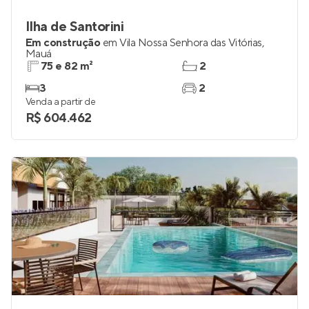
Ilha de Santorini
Em construção
em
Vila Nossa Senhora das Vitórias
,
Mauá
75 e 82 m²
2
3
2
Venda a partir de
R$ 604.462