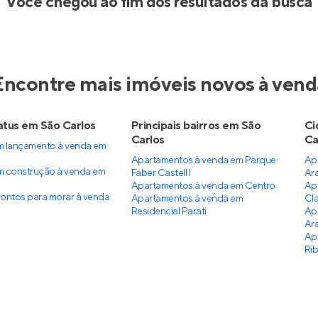
Você chegou ao fim dos resultados da busca
Encontre mais imóveis novos à vend
atus em São Carlos
Principais bairros em São
Ci
Carlos
Ca
 lançamento à venda em
Apartamentos à venda em Parque
Ap
 construção à venda em
Faber Castell I
Ar
Apartamentos à venda em Centro
Ap
ontos para morar à venda
Apartamentos à venda em
Cl
Residencial Parati
Ap
Ar
Ap
Rib