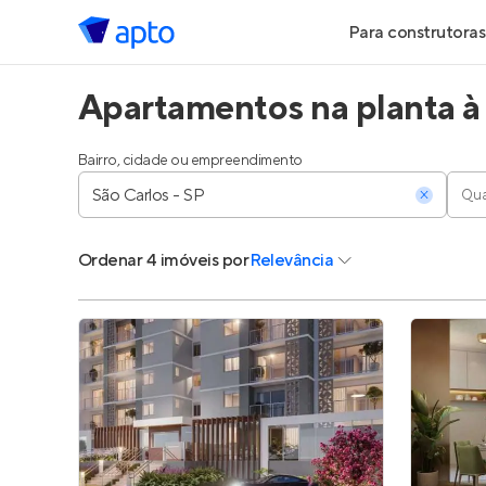
Para construtoras
Apartamentos na planta à
Geração de Le
Geração de Vis
Bairro, cidade ou empreendimento
Qua
Geração de Ve
Ordenar
4 imóveis
por
Relevância
Maiores Const
Parcerias Imobi
Anunciar Imóve
Entrar no Pa