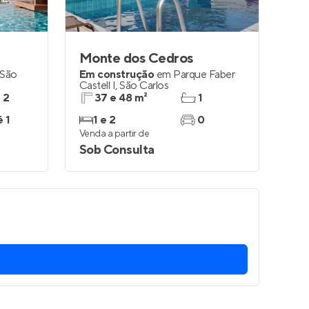
Monte dos Cedros
São
Em construção
em
Parque Faber
Castell I
,
São Carlos
e 2
37 e 48 m²
1
é 1
1 e 2
0
Venda a partir de
Sob Consulta