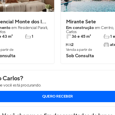
Entrar no Apto
Residencial Monte dos Ipês
Mirante Sete
mento
em
Residencial Parati
,
Em construção
em
Centro
,
rlos
Carlos
e 43 m²
1
36 e 45 m²
1 
2
at
partir de
Venda a partir de
onsulta
Sob Consulta
 Carlos
?
e você está procurando.
QUERO RECEBER