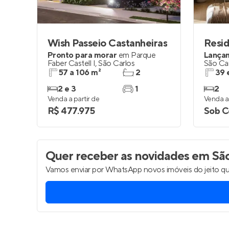
Wish Passeio Castanheiras
Pronto para morar
em
Parque
Lança
Faber Castell I
,
São Carlos
São Ca
57 a 106 m²
2
39 
2 e 3
1
2
Venda a partir de
Venda a 
R$ 477.975
Sob C
Quer receber as novidades
em São
Vamos enviar por WhatsApp novos imóveis do jeito qu