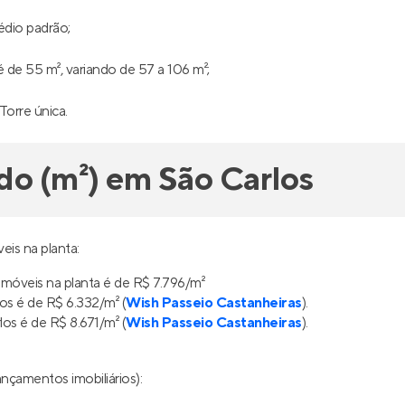
édio padrão;
de 55 m², variando de 57 a 106 m²;
 Torre única.
do (m²) em São Carlos
eis na planta:
imóveis na planta é de R$ 7.796/m²
s é de R$ 6.332/m² (
Wish Passeio Castanheiras
).
s é de R$ 8.671/m² (
Wish Passeio Castanheiras
).
nçamentos imobiliários):