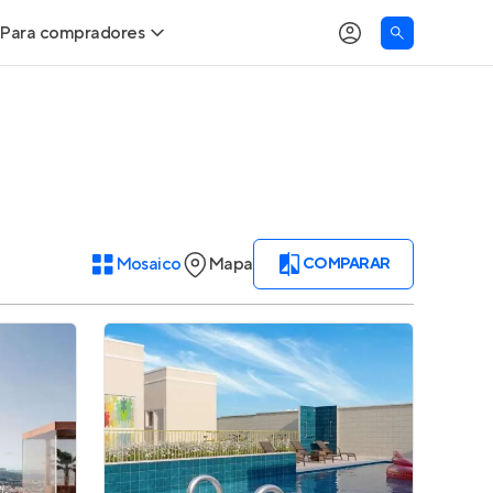
Para compradores
Buscar um imóvel novo
Meu perfil
Calcule seu Poder de Compra
Imóveis Visualizados
Comprar x Alugar
Imóveis Contatados
Mosaico
Mapa
COMPARAR
Correção do INCC
Clientes
Entrar no Apto
Simulador de Financiamento
Encontre um corretor
Entrar no Apto