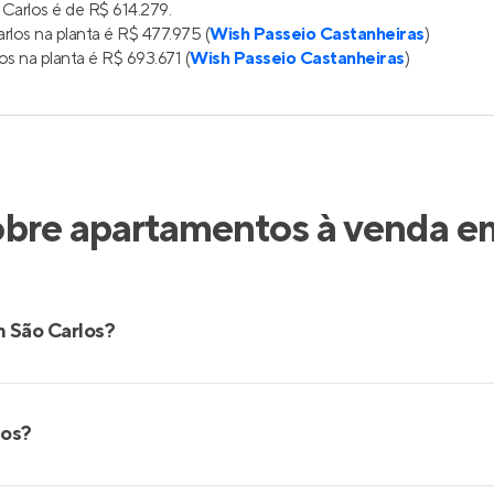
Carlos é de R$ 614.279.
los na planta é R$ 477.975 (
Wish Passeio Castanheiras
)
s na planta é R$ 693.671 (
Wish Passeio Castanheiras
)
obre apartamentos à venda em
 São Carlos?
los?