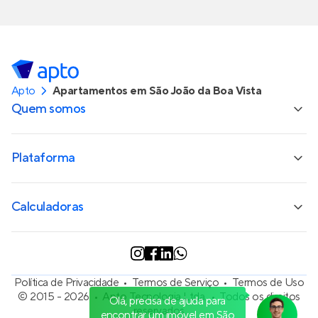
Apto
Apartamentos em São João da Boa Vista
Quem somos
Plataforma
Calculadoras
Política de Privacidade
Termos de Serviço
Termos de Uso
© 2015 - 2026
Apto Tecnologia Ltda.
Todos os direitos
Olá, precisa de ajuda para
reservados
encontrar um imóvel em São